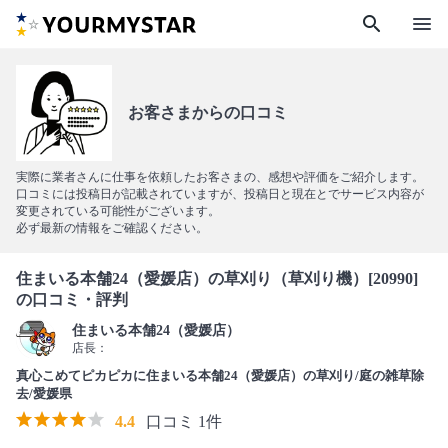
search
menu
お客さまからの口コミ
実際に業者さんに仕事を依頼したお客さまの、感想や評価をご紹介します。
口コミには投稿日が記載されていますが、投稿日と現在とでサービス内容が
変更されている可能性がございます。
必ず最新の情報をご確認ください。
住まいる本舗24（愛媛店）の草刈り（草刈り機）[20990]
の口コミ・評判
住まいる本舗24（愛媛店）
店長：
真心こめてピカピカに住まいる本舗24（愛媛店）の草刈り/庭の雑草除
去/愛媛県
4.4
口コミ 1件