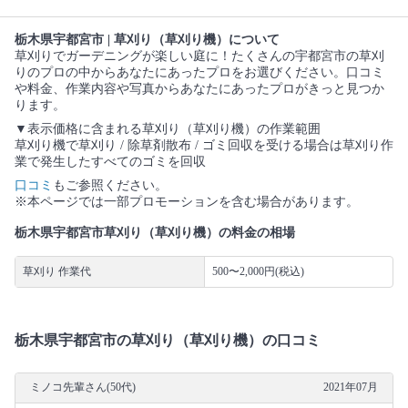
栃木県宇都宮市 | 草刈り（草刈り機）について
草刈りでガーデニングが楽しい庭に！たくさんの宇都宮市の草刈
りのプロの中からあなたにあったプロをお選びください。口コミ
や料金、作業内容や写真からあなたにあったプロがきっと見つか
ります。
▼表示価格に含まれる草刈り（草刈り機）の作業範囲
草刈り機で草刈り / 除草剤散布 / ゴミ回収を受ける場合は草刈り作
業で発生したすべてのゴミを回収
口コミ
もご参照ください。
※本ページでは一部プロモーションを含む場合があります。
栃木県宇都宮市草刈り（草刈り機）の料金の相場
草刈り 作業代
500〜2,000円(税込)
栃木県宇都宮市の草刈り（草刈り機）の口コミ
ミノコ先輩さん(50代)
2021年07月