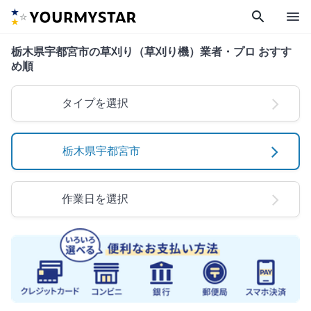
search
menu
栃木県宇都宮市の草刈り（草刈り機）業者・プロ おすす
め順
タイプを選択
栃木県宇都宮市
作業日を選択