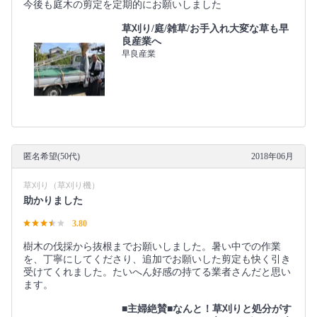
今後も庭木の剪定を定期的にお願いしました
草刈り/庭/雑草/お手入れ大変な草も早
良産業へ
早良産業
匿名希望(50代)
2018年06月
草刈り（草刈り機）
助かりました
3.80
樹木の伐採から抜根までお願いしました。暑い中での作業
を、丁寧にしてくださり、追加でお願いした剪定も快く引き
受けてくれました。たいへん好感の持てる業者さんだと思い
ます。
■主婦絶賛■なんと！草刈りと処分がす