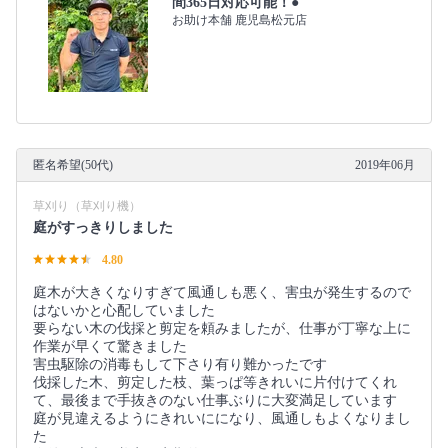
間365日対応可能！●
お助け本舗 鹿児島松元店
匿名希望(50代)
2019年06月
草刈り（草刈り機）
庭がすっきりしました
4.80
庭木が大きくなりすぎて風通しも悪く、害虫が発生するので
はないかと心配していました
要らない木の伐採と剪定を頼みましたが、仕事が丁寧な上に
作業が早くて驚きました
害虫駆除の消毒もして下さり有り難かったです
伐採した木、剪定した枝、葉っぱ等きれいに片付けてくれ
て、最後まで手抜きのない仕事ぶりに大変満足しています
庭が見違えるようにきれいにになり、風通しもよくなりまし
た