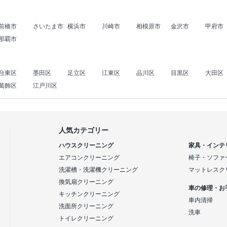
前橋市
さいたま市
横浜市
川崎市
相模原市
金沢市
甲府市
那覇市
台東区
墨田区
足立区
江東区
品川区
目黒区
大田区
葛飾区
江戸川区
人気カテゴリー
ハウスクリーニング
家具・インテ
エアコンクリーニング
椅子・ソファ
洗濯槽・洗濯機クリーニング
マットレスク
換気扇クリーニング
車の修理・お
キッチンクリーニング
車内清掃
洗面所クリーニング
洗車
トイレクリーニング