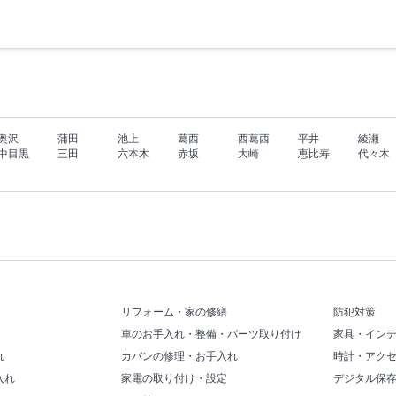
奥沢
蒲田
池上
葛西
西葛西
平井
綾瀬
中目黒
三田
六本木
赤坂
大崎
恵比寿
代々木
リフォーム・家の修繕
防犯対策
車のお手入れ・整備・パーツ取り付け
家具・イン
れ
カバンの修理・お手入れ
時計・アク
入れ
家電の取り付け・設定
デジタル保