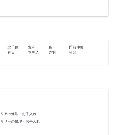
北千住
豊洲
森下
門前仲町
春日
本駒込
赤羽
荻窪
テリアの修理・お手入れ
セサリーの修理・お手入れ
存