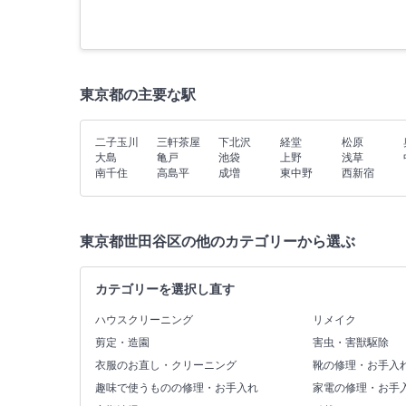
東京都の主要な駅
二子玉川
三軒茶屋
下北沢
経堂
松原
大島
亀戸
池袋
上野
浅草
南千住
高島平
成増
東中野
西新宿
東京都世田谷区の他のカテゴリーから選ぶ
カテゴリーを選択し直す
ハウスクリーニング
リメイク
剪定・造園
害虫・害獣駆除
衣服のお直し・クリーニング
靴の修理・お手入
趣味で使うものの修理・お手入れ
家電の修理・お手