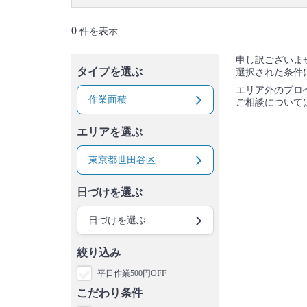
御蔵島村
八丈島
青ヶ島村
小笠原村
0
件を表示
申し訳ございま
タイプを選ぶ
選択された条件
エリア外のプロ
作業面積
ご相談について
エリアを選ぶ
東京都世田谷区
日づけを選ぶ
日づけを選ぶ
絞り込み
平日作業500円OFF
こだわり条件