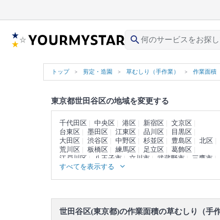
search
トップ
剪定・造園
草むしり（手作業）
作業面積
東京都世田谷区の地域を変更する
千代田区
中央区
港区
新宿区
文京区
台東区
墨田区
江東区
品川区
目黒区
大田区
渋谷区
中野区
杉並区
豊島区
北区
荒川区
板橋区
練馬区
足立区
葛飾区
江戸川区
八王子市
立川市
武蔵野市
三鷹市
すべてを表示する
青梅市
府中市
昭島市
調布市
町田市
小金井市
小平市
日野市
東村山市
国分寺市
国立市
福生市
狛江市
東大和市
清瀬市
東久留米市
武蔵村山市
多摩市
稲城市
羽村市
あきる野市
西東京市
西多摩郡
世田谷区(東京都)の作業面積の草むしり（手
大島町
利島村
新島村
神津島村
三宅島