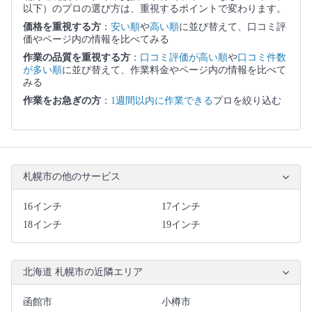
以下）のプロの選び方は、重視するポイントで変わります。
価格を重視する方
：
安い順
や
高い順
に並び替えて、口コミ評
価やページ内の情報を比べてみる
作業の品質を重視する方
：
口コミ評価が高い順
や
口コミ件数
が多い順
に並び替えて、作業料金やページ内の情報を比べて
みる
作業をお急ぎの方
：
1週間以内に作業できる
プロを絞り込む
札幌市の他のサービス
16インチ
17インチ
18インチ
19インチ
北海道 札幌市の近隣エリア
函館市
小樽市