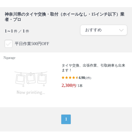
神奈川県のタイヤ交換・取付（ホイールなし・15インチ以下）業
者・プロ
1～1
1
件 ／
件
平日作業500円OFF
Ngarage
タイヤ交換、出張作業、引取納車も出来
ます！
4.90
(2件)
2,300
円
/ 1本
1