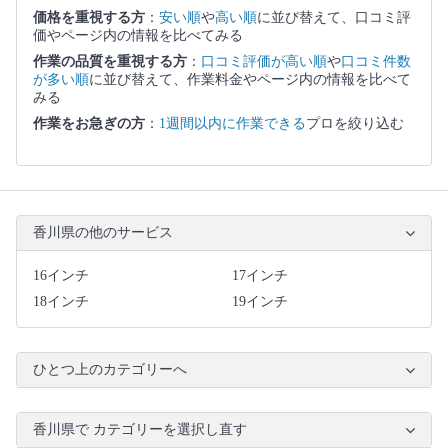
価格を重視する方
：
安い順
や
高い順
に並び替えて、口コミ評
価やページ内の情報を比べてみる
作業の品質を重視する方
：
口コミ評価が高い順
や
口コミ件数
が多い順
に並び替えて、作業料金やページ内の情報を比べて
みる
作業をお急ぎの方
：
1週間以内に作業できる
プロを絞り込む
香川県の他のサービス
16インチ
17インチ
18インチ
19インチ
ひとつ上のカテゴリーへ
香川県で カテゴリーを選択し直す