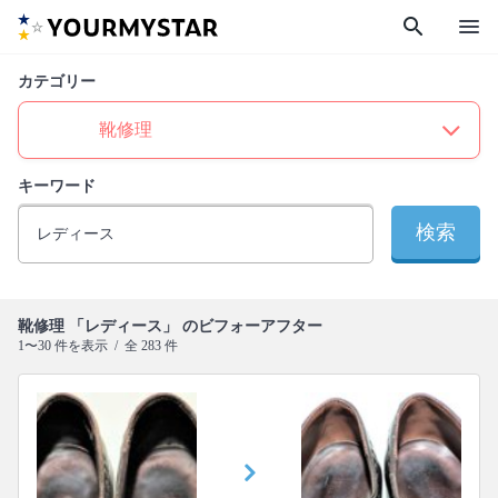
search
menu
カテゴリー
キーワード
検索
靴修理 「レディース」 のビフォーアフター
1〜30 件を表示 / 全 283 件