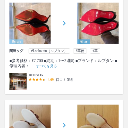
Before
After
...
関連タグ
#Louboutin（ルブタン）
#革靴
#革
■参考価格：¥7,700 ■納期：1〜2週間 ■ブランド：ルブタン ■
修理内容：...
すべてを見る
RENNON
4.69
口コミ 53件