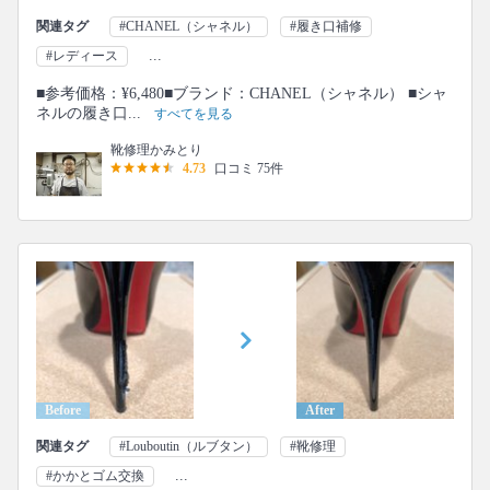
関連タグ
#CHANEL（シャネル）
#履き口補修
...
#レディース
■参考価格：¥6,480■ブランド：CHANEL（シャネル） ■シャ
ネルの履き口...
すべてを見る
靴修理かみとり
4.73
口コミ 75件
Before
After
関連タグ
#Louboutin（ルブタン）
#靴修理
...
#かかとゴム交換