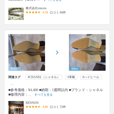
株式会社sincera
4.70
口コミ 84件
Before
After
関連タグ
#CHANEL（シャネル）
#革靴
#ハイヒール
...
■参考価格：¥4,400 ■納期：1週間以内 ■ブランド：シャネル
■修理内容：...
すべてを見る
RENNON
4.69
口コミ 53件