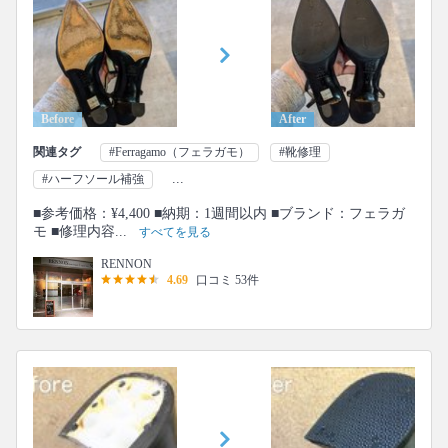
Before
After
関連タグ
#Ferragamo（フェラガモ）
#靴修理
...
#ハーフソール補強
■参考価格：¥4,400 ■納期：1週間以内 ■ブランド：フェラガ
モ ■修理内容...
すべてを見る
RENNON
4.69
口コミ 53件