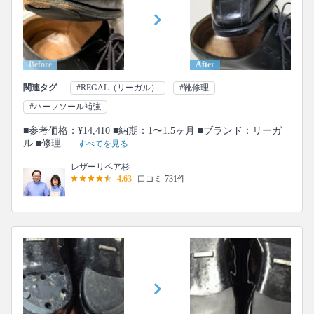
Before
After
関連タグ
#REGAL（リーガル）
#靴修理
...
#ハーフソール補強
■参考価格：¥14,410 ■納期：1〜1.5ヶ月 ■ブランド：リーガ
ル ■修理...
すべてを見る
レザーリペア杉
4.63
口コミ 731件