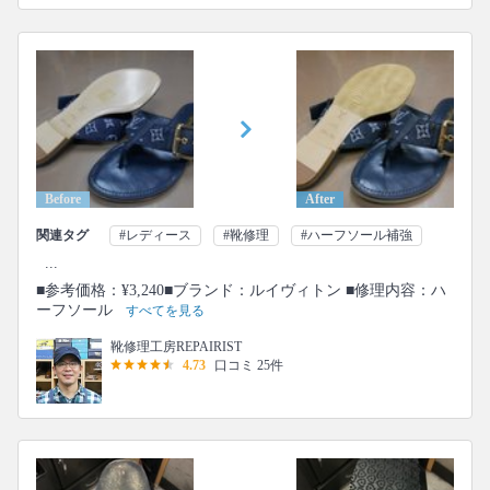
Before
After
関連タグ
#レディース
#靴修理
#ハーフソール補強
...
■参考価格：¥3,240■ブランド：ルイヴィトン ■修理内容：ハ
ーフソール
すべてを見る
靴修理工房REPAIRIST
4.73
口コミ 25件