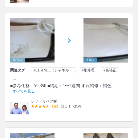
Before
After
関連タグ
#CHANEL（シャネル）
#靴修理
#色補正
...
■参考価格：¥9,350 ■納期：1〜2週間 すれ補修＋補色
すべてを見る
レザーリペア杉
4.63
口コミ 731件