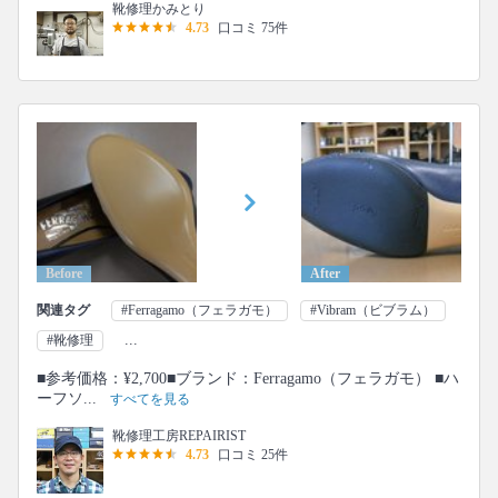
靴修理かみとり
4.73
口コミ 75件
Before
After
関連タグ
#Ferragamo（フェラガモ）
#Vibram（ビブラム）
...
#靴修理
■参考価格：¥2,700■ブランド：Ferragamo（フェラガモ） ■ハ
ーフソ...
すべてを見る
靴修理工房REPAIRIST
4.73
口コミ 25件