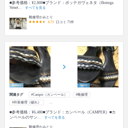
■参考価格：¥2,808■ブランド：ボッテガヴェネタ（Bottega
Venet...
すべてを見る
靴修理かみとり
4.73
口コミ 75件
Before
After
関連タグ
#Camper（カンペール）
#靴修理
...
#外装修理（破れ）
■参考価格：¥6,480■ブランド：カンペール（CAMPER）■カ
ンペールのサン...
すべてを見る
靴修理かみとり