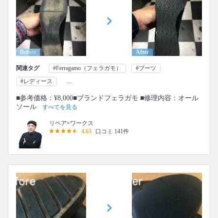
Before
After
関連タグ
#Ferragamo（フェラガモ）
#ブーツ
...
#レディース
■参考価格：¥8,000■ブランドフェラガモ ■修理内容：オール
ソール
すべてを見る
リペア×ワークス
4.63
口コミ 141件