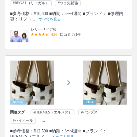
...
#REGAL（リーガル）
#つま先補強
■参考価格：¥10,800 ■納期：3〜4週間 ■ブランド： ■修理内
容：リフト...
すべてを見る
レザーリペア杉
4.63
口コミ 731件
Before
After
関連タグ
#HERMES（エルメス）
#パンプス
...
#ハイヒール
■参考価格：¥12,500 ■納期：3〜4週間 ■ブランド：
HERMES（エルメ...
すべてを見る