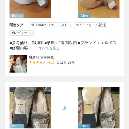
Before
After
関連タグ
#HERMES（エルメス）
#ハーフソール補強
...
#レディース
■参考価格：¥4,400 ■納期：1週間以内 ■ブランド：エルメス
■修理内容：...
すべてを見る
靴専科 東三国店
4.65
口コミ 29件
Before
After