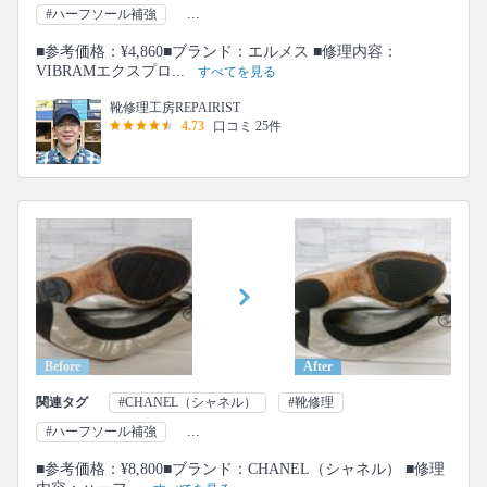
...
#ハーフソール補強
■参考価格：¥4,860■ブランド：エルメス ■修理内容：
VIBRAMエクスプロ...
すべてを見る
靴修理工房REPAIRIST
4.73
口コミ 25件
Before
After
関連タグ
#CHANEL（シャネル）
#靴修理
...
#ハーフソール補強
■参考価格：¥8,800■ブランド：CHANEL（シャネル） ■修理