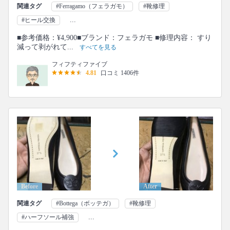
関連タグ
#Ferragamo（フェラガモ）
#靴修理
...
#ヒール交換
■参考価格：¥4,900■ブランド：フェラガモ ■修理内容： すり
減って剥がれて...
すべてを見る
フィフティファイブ
4.81
口コミ 1406件
Before
After
関連タグ
#Bottega（ボッテガ）
#靴修理
...
#ハーフソール補強