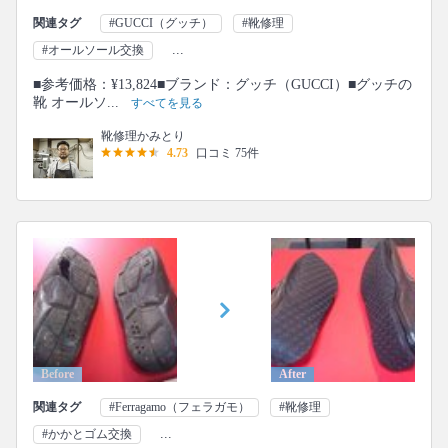
関連タグ
#GUCCI（グッチ）
#靴修理
...
#オールソール交換
■参考価格：¥13,824■ブランド：グッチ（GUCCI）■グッチの
靴 オールソ...
すべてを見る
靴修理かみとり
4.73
口コミ 75件
Before
After
関連タグ
#Ferragamo（フェラガモ）
#靴修理
...
#かかとゴム交換