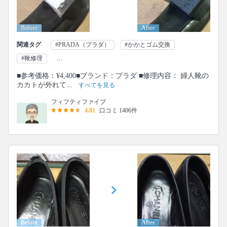
Before
After
関連タグ
#PRADA（プラダ）
#かかとゴム交換
...
#靴修理
■参考価格：¥4,400■ブランド：プラダ ■修理内容： 婦人靴の
カカトが外れて...
すべてを見る
フィフティファイブ
4.81
口コミ 1406件
Before
After