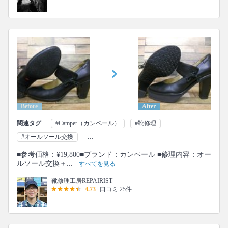
Before
After
関連タグ
#Camper（カンペール）
#靴修理
...
#オールソール交換
■参考価格：¥19,800■ブランド：カンペール ■修理内容：オー
ルソール交換＋...
すべてを見る
靴修理工房REPAIRIST
4.73
口コミ 25件