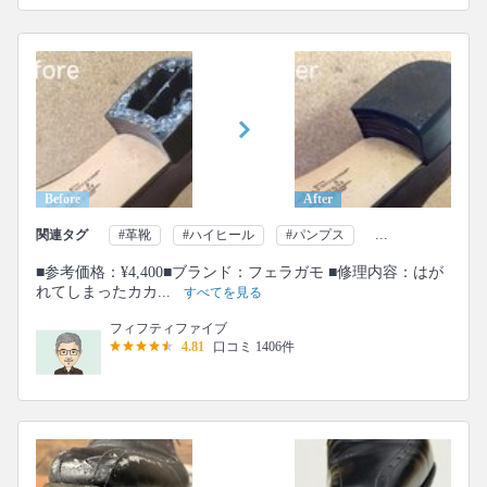
Before
After
...
関連タグ
#革靴
#ハイヒール
#パンプス
■参考価格：¥4,400■ブランド：フェラガモ ■修理内容：はが
れてしまったカカ...
すべてを見る
フィフティファイブ
4.81
口コミ 1406件