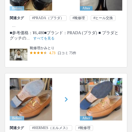
Before
After
関連タグ
#PRADA（プラダ）
#靴修理
#ヒール交換
...
■参考価格：¥6,480■ブランド：PRADA (プラダ) ■ プラダと
グッチの...
すべてを見る
靴修理かみとり
4.73
口コミ 75件
Before
After
関連タグ
#HERMES（エルメス）
#靴修理