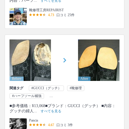
内容：ハーフ...
すべてを見る
靴修理工房REPAIRIST
4.73
口コミ 25件
Before
After
関連タグ
#GUCCI（グッチ）
#靴修理
...
#ハーフソール補強
■参考価格：¥13,068■ブランド：GUCCI（グッチ） ■内容：
グッチの婦人...
すべてを見る
Pancia
4.67
口コミ 3件