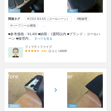
Before
After
関連タグ
#COLE HAAN（コールハーン）
#靴修理
...
#ハーフソール補強
■参考価格：¥4,400 ■納期：1週間以内 ■ブランド：コールハ
ーン ■修理内...
すべてを見る
フィフティファイブ
4.81
口コミ 1406件
Before
After