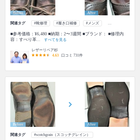
Before
After
...
関連タグ
#靴修理
#履き口補修
#メンズ
■参考価格：¥6,480 ■納期：2〜3週間 ■ブランド： ■修理内
容：すべり革...
すべてを見る
レザーリペア杉
4.63
口コミ 731件
Before
After
関連タグ
#scotchgrain（スコッチグレイン）