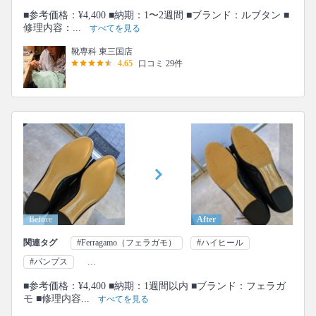
■参考価格：¥4,400 ■納期：1〜2週間 ■ブランド：ルブタン ■
修理内容：...
すべてを見る
靴専科 東三国店
4.65
口コミ 29件
Before
After
関連タグ
#Ferragamo（フェラガモ）
#ハイヒール
...
#パンプス
■参考価格：¥4,400 ■納期：1週間以内 ■ブランド：フェラガ
モ ■修理内容...
すべてを見る