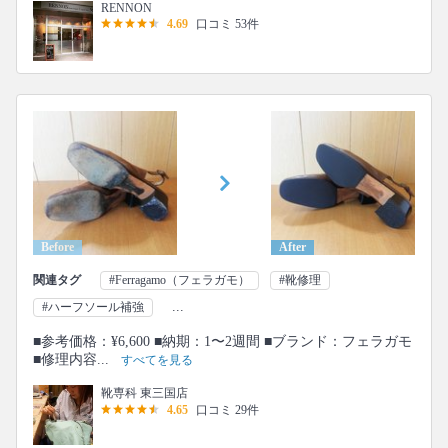
RENNON
4.69
口コミ 53件
Before
After
関連タグ
#Ferragamo（フェラガモ）
#靴修理
...
#ハーフソール補強
■参考価格：¥6,600 ■納期：1〜2週間 ■ブランド：フェラガモ
■修理内容...
すべてを見る
靴専科 東三国店
4.65
口コミ 29件