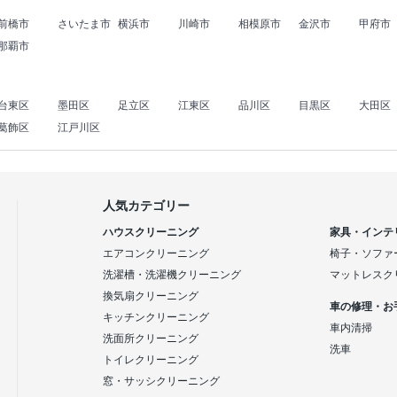
前橋市
さいたま市
横浜市
川崎市
相模原市
金沢市
甲府市
那覇市
台東区
墨田区
足立区
江東区
品川区
目黒区
大田区
葛飾区
江戸川区
人気カテゴリー
ハウスクリーニング
家具・インテ
エアコンクリーニング
椅子・ソファ
洗濯槽・洗濯機クリーニング
マットレスク
換気扇クリーニング
車の修理・お
キッチンクリーニング
車内清掃
洗面所クリーニング
洗車
トイレクリーニング
窓・サッシクリーニング