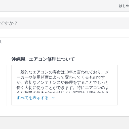
はじ
県
沖縄県 | エアコン修理について
一般的なエアコンの寿命は10年と言われており、メ
ーカーや使用頻度によって変わってくるものです
が、適切なメンテナンスや修理をすることでもっと
長く大切に使うことができます。特にエアコンのよ
うな故障の原因がわかりにくい家電は「壊れたとき
すべてを表示する
が買い替え時」だと思われがちです。買い替える前
にエアコン修理のプロに一度診てもらうのはいかが
でしょうか。また、ユアマイスターならメーカー保
証期間外のエアコン修理ができるプロを見つけるこ
ともできます。
口コミ
もご参照ください。