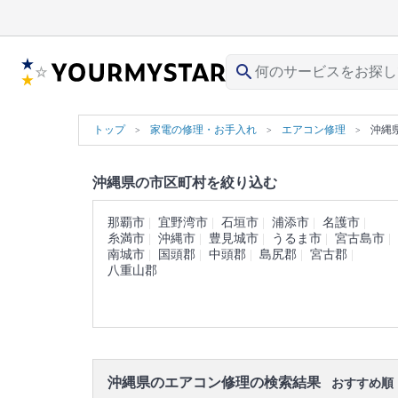
search
トップ
家電の修理・お手入れ
エアコン修理
沖縄
沖縄県の市区町村を絞り込む
那覇市
宜野湾市
石垣市
浦添市
名護市
糸満市
沖縄市
豊見城市
うるま市
宮古島市
南城市
国頭郡
中頭郡
島尻郡
宮古郡
八重山郡
沖縄県のエアコン修理の検索結果
おすすめ順