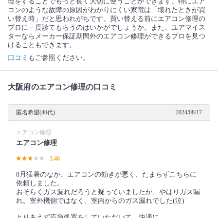
理をすることでもっと長く大切に使うことができます。特にエア
コンのような故障の原因がわかりにくい家電は「壊れたときが買
い替え時」だと思われがちです。買い替える前にエアコン修理の
プロに一度診てもらうのはいかがでしょうか。また、ユアマイス
ターならメーカー保証期間外のエアコン修理ができるプロを見つ
けることもできます。
口コミ
もご参照ください。
大阪府のエアコン修理の口コミ
匿名希望(40代)
2024/08/17
エアコン修理
エアコン修理
3.40
8月猛暑のなか、エアコンの効きが悪く、たまらずこちらに
依頼しました。
おそらくガス漏れだろうと疑っていましたが、やはりガス漏
れ。室外機側ではなく、室内からのガス漏れでした(泣)
とりあえず応急処置をしていただいて、快適に。