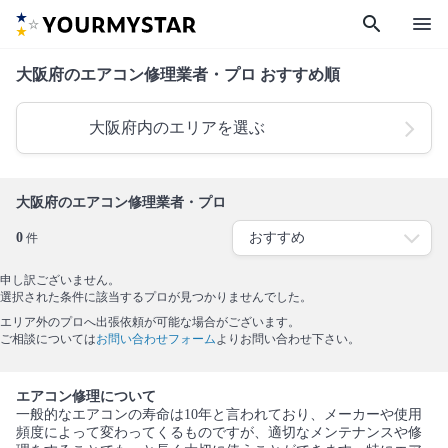
search
menu
大阪府のエアコン修理業者・プロ おすすめ順
大阪府内のエリアを選ぶ
大阪府のエアコン修理業者・プロ
0
件
申し訳ございません。
選択された条件に該当するプロが見つかりませんでした。
エリア外のプロへ出張依頼が可能な場合がございます。
ご相談については
お問い合わせフォーム
よりお問い合わせ下さい。
エアコン修理について
一般的なエアコンの寿命は10年と言われており、メーカーや使用
頻度によって変わってくるものですが、適切なメンテナンスや修