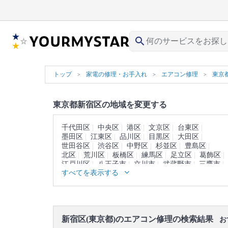
search
トップ
家電の修理・お手入れ
エアコン修理
東京
東京都新宿区の地域を変更する
千代田区
中央区
港区
文京区
台東区
墨田区
江東区
品川区
目黒区
大田区
世田谷区
渋谷区
中野区
杉並区
豊島区
北区
荒川区
板橋区
練馬区
足立区
葛飾区
江戸川区
八王子市
立川市
武蔵野市
三鷹市
すべてを表示する
青梅市
府中市
昭島市
調布市
町田市
小金井市
小平市
日野市
東村山市
国分寺市
国立市
福生市
狛江市
東大和市
清瀬市
東久留米市
武蔵村山市
多摩市
稲城市
羽村市
あきる野市
西東京市
西多摩郡
新宿区(東京都)のエアコン修理の検索結果
大島町
利島村
新島村
神津島村
三宅島
お