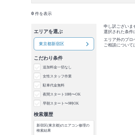
御蔵島村
八丈島
青ヶ島村
小笠原村
0
件を表示
申し訳ございま
エリアを選ぶ
選択された条件
エリア外のプロ
東京都新宿区
ご相談について
こだわり条件
追加料金一切なし
女性スタッフ作業
駐車代金無料
夜間スタート18時〜OK
早朝スタート〜9時OK
検索履歴
新宿区(東京都)のエアコン修理の
検索結果