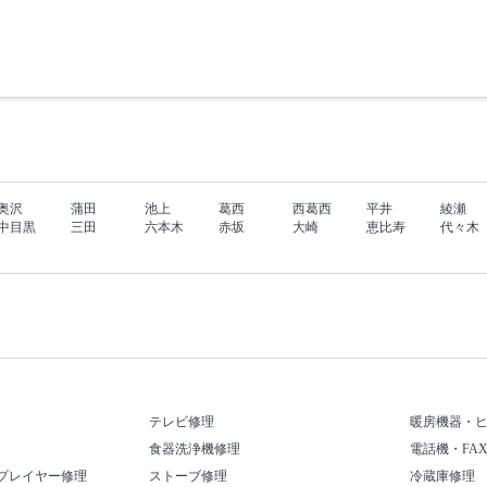
奥沢
蒲田
池上
葛西
西葛西
平井
綾瀬
中目黒
三田
六本木
赤坂
大崎
恵比寿
代々木
テレビ修理
暖房機器・
食器洗浄機修理
電話機・FA
プレイヤー修理
ストーブ修理
冷蔵庫修理