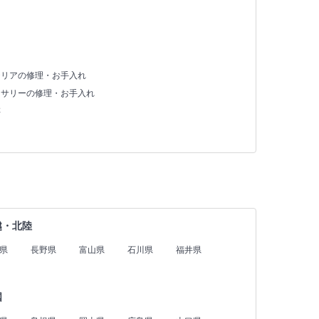
テリアの修理・お手入れ
セサリーの修理・お手入れ
存
越・北陸
県
長野県
富山県
石川県
福井県
国