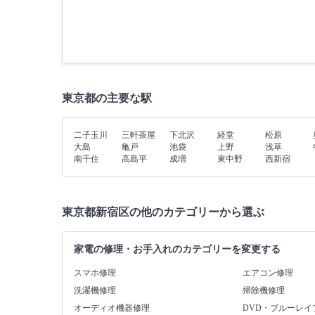
東京都の主要な駅
二子玉川
三軒茶屋
下北沢
経堂
松原
大島
亀戸
池袋
上野
浅草
南千住
高島平
成増
東中野
西新宿
東京都新宿区の他のカテゴリーから選ぶ
家電の修理・お手入れのカテゴリーを変更する
スマホ修理
エアコン修理
洗濯機修理
掃除機修理
オーディオ機器修理
DVD・ブルーレイ