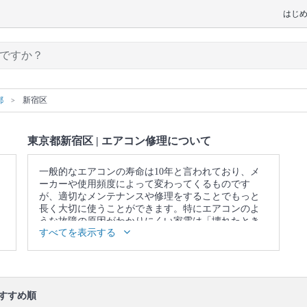
はじ
都
新宿区
東京都新宿区 | エアコン修理について
一般的なエアコンの寿命は10年と言われており、メ
ーカーや使用頻度によって変わってくるものです
が、適切なメンテナンスや修理をすることでもっと
長く大切に使うことができます。特にエアコンのよ
うな故障の原因がわかりにくい家電は「壊れたとき
すべてを表示する
が買い替え時」だと思われがちです。買い替える前
にエアコン修理のプロに一度診てもらうのはいかが
でしょうか。また、ユアマイスターならメーカー保
証期間外のエアコン修理ができるプロを見つけるこ
ともできます。
すすめ順
口コミ
もご参照ください。