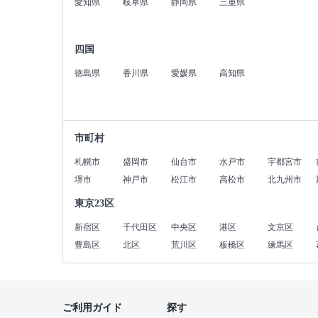
愛知県
岐阜県
静岡県
三重県
四国
徳島県
香川県
愛媛県
高知県
市町村
札幌市
盛岡市
仙台市
水戸市
宇都宮市
堺市
神戸市
松江市
高松市
北九州市
東京23区
新宿区
千代田区
中央区
港区
文京区
豊島区
北区
荒川区
板橋区
練馬区
ご利用ガイド
探す