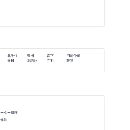
北千住
豊洲
森下
門前仲町
春日
本駒込
赤羽
荻窪
ヒーター修理
X修理