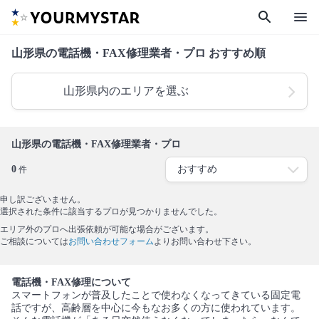
search
menu
山形県の電話機・FAX修理業者・プロ おすすめ順
山形県内のエリアを選ぶ
山形県の電話機・FAX修理業者・プロ
0
件
申し訳ございません。
選択された条件に該当するプロが見つかりませんでした。
エリア外のプロへ出張依頼が可能な場合がございます。
ご相談については
お問い合わせフォーム
よりお問い合わせ下さい。
電話機・FAX修理について
スマートフォンが普及したことで使わなくなってきている固定電
話ですが、高齢層を中心に今もなお多くの方に使われています。