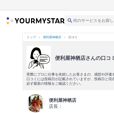
search
トップ
便利屋神栖店
口コミ
便利屋神栖店さんの口コ
実際にプロに仕事を依頼したお客さまの、感想や評価
口コミには投稿日が記載されていますが、投稿日と現
必ず最新の情報をご確認ください。
便利屋神栖店
店長：