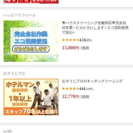
ハッピーリフォーム
🌟ハウスクリーニング全般対応🌟完全自
社作業✨️ピカピカにします✨️エコ洗剤使用
で安心✨
4.53
(8件)
13,800
円
/ 1箇所
おそうじプロ
おそうじプロのキッチンクリーニング
4.61
(20件)
22,770
円
/ 1箇所
re-life