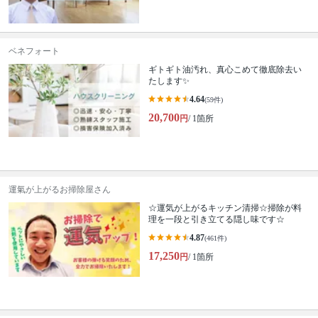
ベネフォート
ギトギト油汚れ、真心こめて徹底除去い
たします✨
4.64
(59件)
20,700
円
/ 1箇所
運氣が上がるお掃除屋さん
☆運気が上がるキッチン清掃☆掃除が料
理を一段と引き立てる隠し味です☆
4.87
(461件)
17,250
円
/ 1箇所