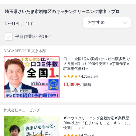
埼玉県さいたま市岩槻区のキッチンクリーニング業者・プロ
1～41
41
件 ／
件
平日作業500円OFF
NAGAREBOSHI 東京本部
口コミ全国1位の実績⭐テレビ出演多数で
大反響⭐口コミ9500件突破！⭐丁寧作業⭐
駐車場代無料⭐
4.76
(9,913件)
13,800
円
/ 1箇所
株式会社キュービング
🌟ハウスクリーニング全般対応🌟業界歴
20年以上✨「住まいをもっと、キレイに、
快適に。」✨
4.70
(51件)