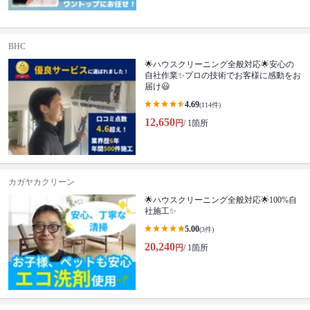
BHC
🌟ハウスクリーニング全般対応🌟安心の
自社作業✨プロの技術でお客様に感動をお
届け😃
4.69
(114件)
12,650
円
/ 1箇所
カガヤカクリーン
🌟ハウスクリーニング全般対応🌟100%自
社施工✨
5.00
(3件)
20,240
円
/ 1箇所