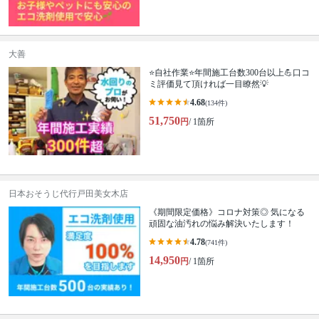
大善
⭐自社作業⭐年間施工台数300台以上💪口コ
ミ評価見て頂ければ一目瞭然💡
4.68
(134件)
51,750
円
/ 1箇所
日本おそうじ代行戸田美女木店
《期間限定価格》コロナ対策◎ 気になる
頑固な油汚れの悩み解決いたします！
4.78
(741件)
14,950
円
/ 1箇所