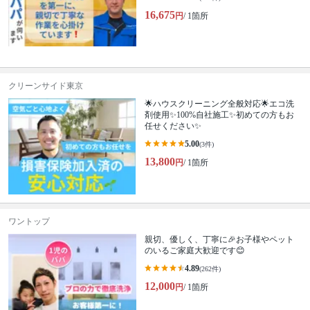
16,675
円
/ 1箇所
クリーンサイド東京
🌟ハウスクリーニング全般対応🌟エコ洗
剤使用✨100%自社施工✨初めての方もお
任せください✨
5.00
(3件)
13,800
円
/ 1箇所
ワントップ
親切、優しく、丁寧に🎉お子様やペット
のいるご家庭大歓迎です😊
4.89
(262件)
12,000
円
/ 1箇所