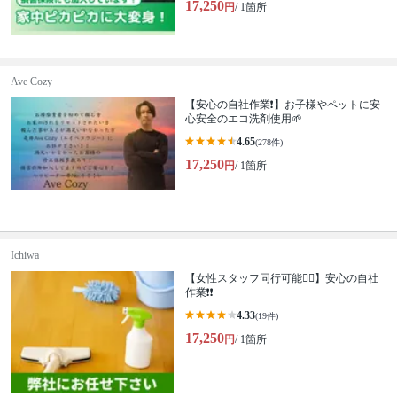
17,250
円
/ 1箇所
Ave Cozy
【安心の自社作業❗️】お子様やペットに安
心安全のエコ洗剤使用🌱
4.65
(278件)
17,250
円
/ 1箇所
Ichiwa
【女性スタッフ同行可能🙆‍♀️】安心の自社
作業❗️❗️
4.33
(19件)
17,250
円
/ 1箇所