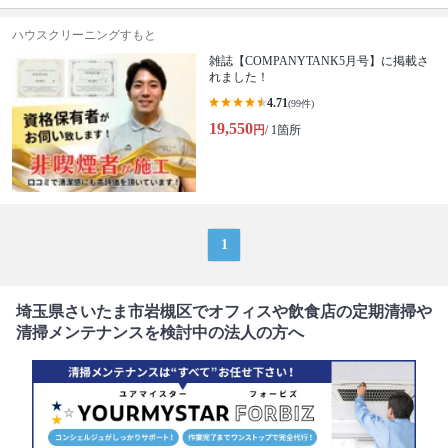
ハウスクリーニングすもと
雑誌【COMPANYTANK5月号】に掲載さ
れました！
4.71
(99件)
19,550
円
/ 1箇所
1
埼玉県さいたま市岩槻区でオフィスや飲食店の定期清掃や
清掃メンテナンスを検討中の法人の方へ