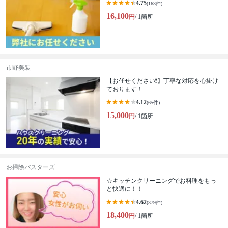
4.75
(163件)
16,100
円
/ 1箇所
市野美装
【お任せください❗️】丁寧な対応を心掛け
ております！
4.12
(65件)
15,000
円
/ 1箇所
お掃除バスターズ
☆キッチンクリーニングでお料理をもっ
と快適に！！
4.62
(379件)
18,400
円
/ 1箇所