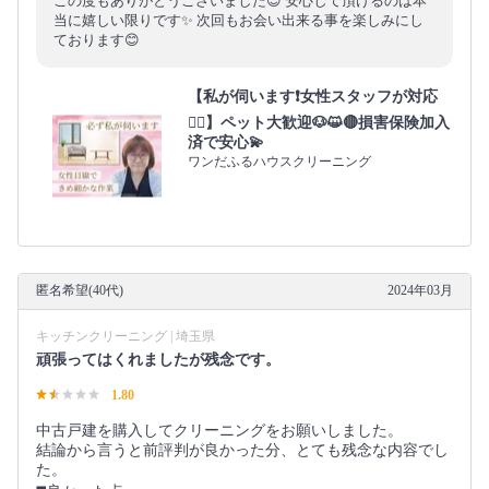
この度もありがとうございました😊 安心して頂けるのは本
当に嬉しい限りです✨ 次回もお会い出来る事を楽しみにし
ております😊
【私が伺います❗️女性スタッフが対応
🙆‍♀️】ペット大歓迎🐶😺🔴損害保険加入
済で安心💫
ワンだふるハウスクリーニング
匿名希望(40代)
2024年03月
キッチンクリーニング | 埼玉県
頑張ってはくれましたが残念です。
1.80
中古戸建を購入してクリーニングをお願いしました。
結論から言うと前評判が良かった分、とても残念な内容でし
た。