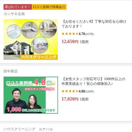
選ばれています！
口コミ投稿で特典あり
ヨシザキ企画
【お任せください❗️】丁寧な対応を心掛け
ております！
4.70
(167件)
12,650
円
/ 1箇所
田中商店
【女性スタッフ対応可◎】1000件以上の
作業実績あり！安心の保険加入♪
4.80
(520件)
17,020
円
/ 1箇所
ハウスクリーニング ルナハル