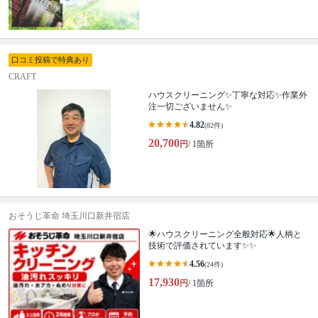
口コミ投稿で特典あり
CRAFT
ハウスクリーニング✨丁寧な対応✨作業外
注一切ございません✨
4.82
(82件)
20,700
円
/ 1箇所
おそうじ革命 埼玉川口新井宿店
🌟ハウスクリーニング全般対応🌟人柄と
技術で評価されています✨✨
4.56
(24件)
17,930
円
/ 1箇所