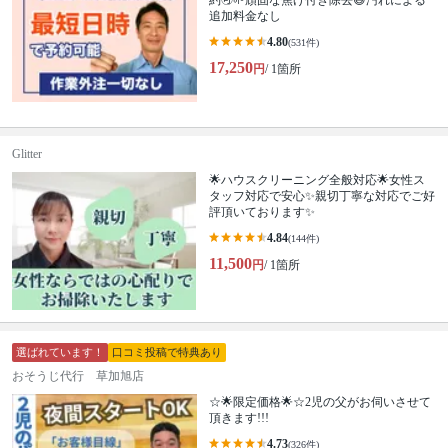
約🉑🌱頑固な焦げ付き除去😆汚れによる
追加料金なし
4.80
(531件)
17,250
円
/ 1箇所
Glitter
🌟ハウスクリーニング全般対応🌟女性ス
タッフ対応で安心✨親切丁寧な対応でご好
評頂いております✨
4.84
(144件)
11,500
円
/ 1箇所
選ばれています！
口コミ投稿で特典あり
おそうじ代行 草加旭店
☆🌟限定価格🌟☆2児の父がお伺いさせて
頂きます!!!
4.73
(326件)