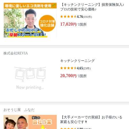
【キッチンクリーニング】損害保険加入♪
プロの技術で安心価格♪
4.76
(191件)
17,020
円
/ 1箇所
株式会社REVIA
キッチンクリーニング
4.65
(23件)
20,700
円
/ 1箇所
おそうじ屋 ふなだ
【大手メーカーでの実績】お子様のいる
家庭も安心です👨