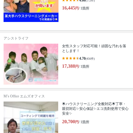
4.80
(172件)
16,445
円
/ 1箇所
アシストライフ
女性スタッフ対応可能！頑固な汚れを落
とします！
4.70
(456件)
17,388
円
/ 1箇所
M’s Office エムズオフィス
🌟ハウスクリーニング全般対応🌟丁寧・
親切対応✨安心保証✨エコ洗剤使用で安心
安全✨
20,700
円
/ 1箇所