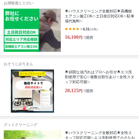
お掃除屋ととのい
🌟ハウスクリーニング全般対応🌟高機能
エアコン施工OK✨土日祝日対応OK✨駐車
場代無料✨
4.31
(11件)
16,100
円
/ 1箇所
おそうじ@ろまん
🌟頑固な油汚れはプロへお任せ🌟エコ洗
剤使用で安心✨複数台割引あり✨女性スタ
ッフ対応可能✨
20,125
円
/ 1箇所
グットクリーニング
🌟ハウスクリーニング全般対応🌟女性ス
タッフ対応可能✨エコ洗剤使用で小さなお