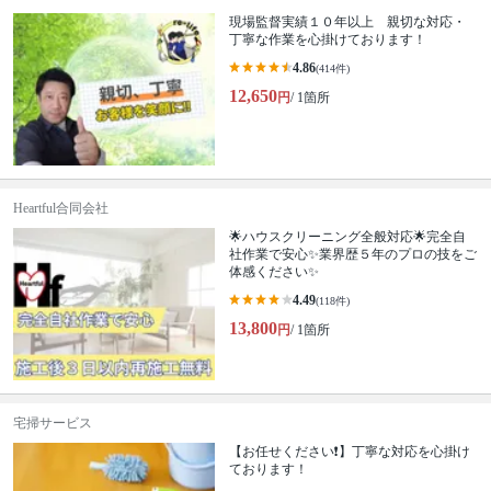
現場監督実績１０年以上 親切な対応・
丁寧な作業を心掛けております！
4.86
(414件)
12,650
円
/ 1箇所
Heartful合同会社
🌟ハウスクリーニング全般対応🌟完全自
社作業で安心✨業界歴５年のプロの技をご
体感ください✨
4.49
(118件)
13,800
円
/ 1箇所
宅掃サービス
【お任せください❗️】丁寧な対応を心掛け
ております！