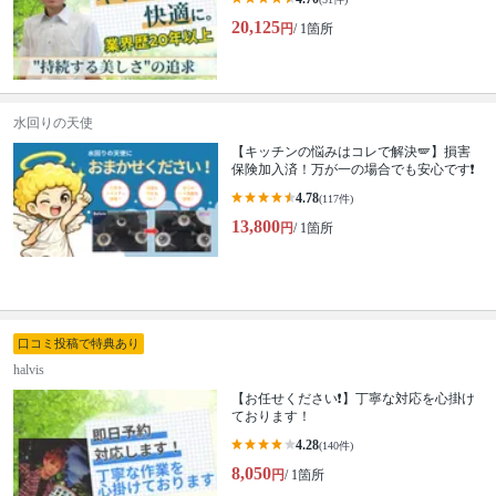
20,125
円
/ 1箇所
水回りの天使
【キッチンの悩みはコレで解決🪽】損害
保険加入済！万が一の場合でも安心です❗️
4.78
(117件)
13,800
円
/ 1箇所
口コミ投稿で特典あり
halvis
【お任せください❗️】丁寧な対応を心掛け
ております！
4.28
(140件)
8,050
円
/ 1箇所