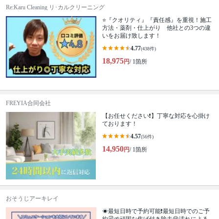
Re:Karu Cleaning リ･カルクリーニング
⭐『クオリティ』『責任感』を重視！施工
方法・薬剤・仕上がり 他社との3つの違
いをお届け致します！
4.77
(438件)
18,975
円
/ 1箇所
FREYIA合同会社
【お任せください❗️】丁寧な対応を心掛け
ております！
4.57
(56件)
14,950
円
/ 1箇所
おそうじアーキレイ
☀最短日時で予約可能❗最短日時でのご予