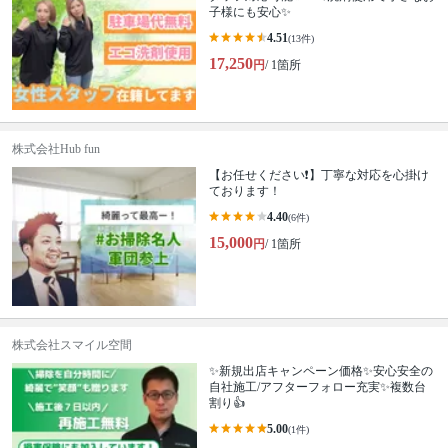
子様にも安心✨
4.51
(13件)
17,250
円
/ 1箇所
株式会社Hub fun
【お任せください❗️】丁寧な対応を心掛け
ております！
4.40
(6件)
15,000
円
/ 1箇所
株式会社スマイル空間
✨新規出店キャンペーン価格✨安心安全の
自社施工/アフターフォロー充実✨複数台
割り👍
5.00
(1件)