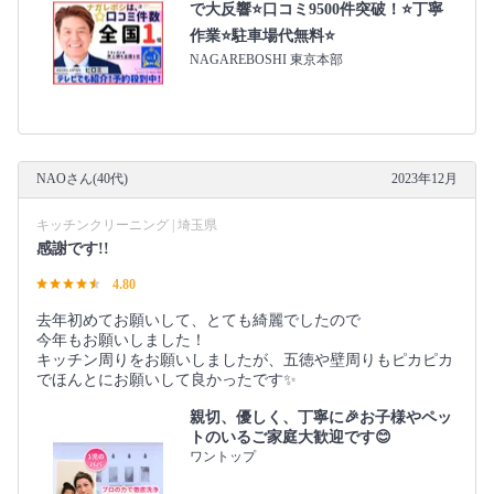
で大反響⭐口コミ9500件突破！⭐丁寧
作業⭐駐車場代無料⭐
NAGAREBOSHI 東京本部
NAOさん(40代)
2023年12月
キッチンクリーニング | 埼玉県
感謝です!!
4.80
去年初めてお願いして、とても綺麗でしたので
今年もお願いしました！
キッチン周りをお願いしましたが、五徳や壁周りもピカピカ
でほんとにお願いして良かったです✨
親切、優しく、丁寧に🎉お子様やペッ
トのいるご家庭大歓迎です😊
ワントップ