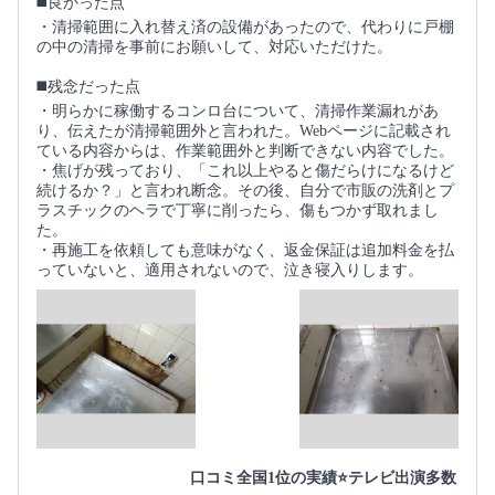
◼️良かった点
・清掃範囲に入れ替え済の設備があったので、代わりに戸棚
の中の清掃を事前にお願いして、対応いただけた。
◼️残念だった点
・明らかに稼働するコンロ台について、清掃作業漏れがあ
り、伝えたが清掃範囲外と言われた。Webページに記載され
ている内容からは、作業範囲外と判断できない内容でした。
・焦げが残っており、「これ以上やると傷だらけになるけど
続けるか？」と言われ断念。その後、自分で市販の洗剤とプ
ラスチックのヘラで丁寧に削ったら、傷もつかず取れまし
た。
・再施工を依頼しても意味がなく、返金保証は追加料金を払
っていないと、適用されないので、泣き寝入りします。
口コミ全国1位の実績⭐テレビ出演多数