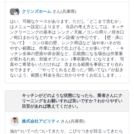
クリンズホーム
さん(兵庫県)
はい、可能なケースがあります。ただし「どこまで含むか」
はメニュー設定によります。 当店の考え方としては、キッチ
ンクリーニングの基本は シンク／天板／コンロ周り／排水口
／蛇口まわりなどの“キッチン設備”が中心です。 【壁・床に
ついて】 ・コンロ前の壁、シンク周辺など 油や水ハネが出
やすい範囲は、作業に含めて仕上げることが多いです。 ・キ
ッチン全体の壁面や床全面など、広範囲になる場合は作業量
が変わるため、別途オプション（事前案内）になります。 写
真やご希望をいただければ、含まれる範囲を事前にすり合わ
せできます。 「“やってくれると思った／聞いてない”が起き
ないよう、範囲と料金を先に分かりやすくお伝えします。」
キッチンがどのような状態になったら、業者さんにク
リーニングをお願いすれば良いですか？わかりやすい
目安があれば教えてください。
株式会社アビリティ
さん(兵庫県)
油がついてべたついてきたり、こびりつきが目立ってきたら