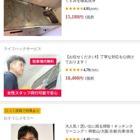
くすみを徹底洗浄
4.91
(89件)
15,180
円
/ 1箇所
ライフハックサービス
【お任せください❗️】丁寧な対応を心掛け
ております！
4.79
(78件)
18,400
円
/ 1箇所
口コミ投稿で特典あり
おそうじメモリー
大人気！思い出に残る掃除！キッチンク
リーニング！/和歌山/大阪/京都/兵庫/奈良
4.48
(373件)