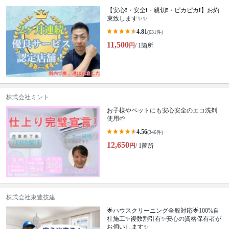
【安心❗️・安全❗️・親切❗️・ピカピカ❗️】お約
束致します✨✨
4.81
(631件)
11,500
円
/ 1箇所
株式会社ミント
お子様やペットにも安心安全のエコ洗剤
使用🌱
4.56
(346件)
12,650
円
/ 1箇所
株式会社東豊技建
🌟ハウスクリーニング全般対応🌟100%自
社施工✨複数割引有✨安心の資格保有者が
お伺いします✨