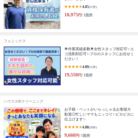
4.85
(11件)
18,975
円
/ 1箇所
フェニックス
🌟作業実績多数🌟女性スタッフ対応可✨エ
コ洗剤対応可✨プロのスタッフにお任せく
ださい！
4.89
(11件)
19,550
円
/ 1箇所
ハウスAIRクリーニング
お子様・ペットがいらっしゃるお客様大
歓迎◎忙しいママもニッコリ✨ピカピカに
仕上げます✨
4.80
(26件)
9,660
円
/ 1箇所