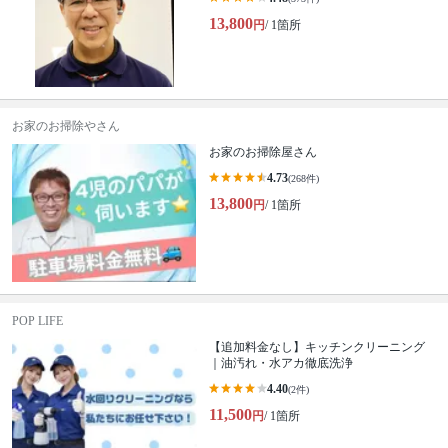
13,800
円
/ 1箇所
お家のお掃除やさん
お家のお掃除屋さん
4.73
(268件)
13,800
円
/ 1箇所
POP LIFE
【追加料金なし】キッチンクリーニング
｜油汚れ・水アカ徹底洗浄
4.40
(2件)
11,500
円
/ 1箇所