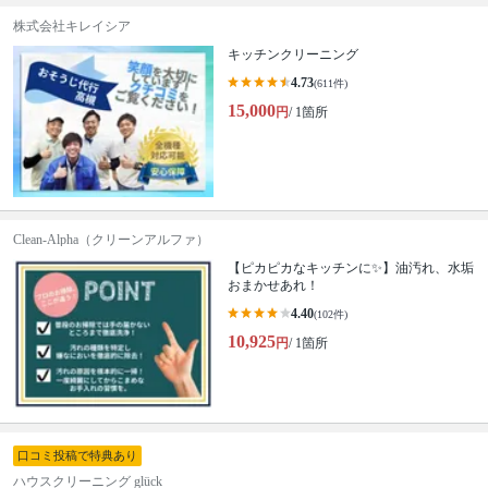
株式会社キレイシア
キッチンクリーニング
4.73
(611件)
15,000
円
/ 1箇所
Clean-Alpha（クリーンアルファ）
【ピカピカなキッチンに✨】油汚れ、水垢
おまかせあれ！
4.40
(102件)
10,925
円
/ 1箇所
口コミ投稿で特典あり
ハウスクリーニング glück