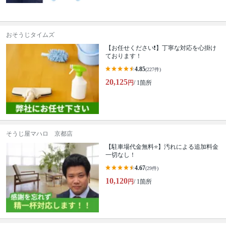
おそうじタイムズ
【お任せください❗️】丁寧な対応を心掛け
ております！
4.85
(227件)
20,125
円
/ 1箇所
そうじ屋マハロ 京都店
【駐車場代金無料⭐️】汚れによる追加料金
一切なし！
4.67
(29件)
10,120
円
/ 1箇所