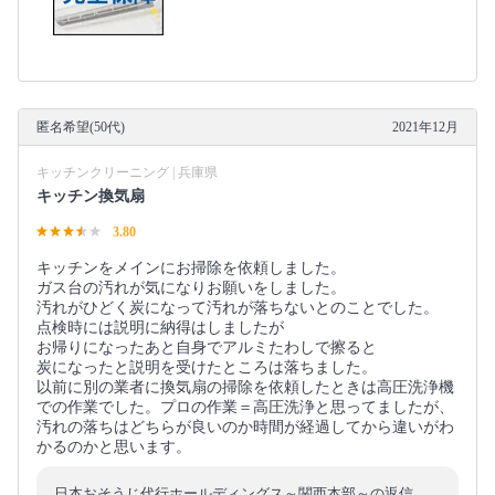
匿名希望(50代)
2021年12月
キッチンクリーニング | 兵庫県
キッチン換気扇
3.80
キッチンをメインにお掃除を依頼しました。
ガス台の汚れが気になりお願いをしました。
汚れがひどく炭になって汚れが落ちないとのことでした。
点検時には説明に納得はしましたが
お帰りになったあと自身でアルミたわしで擦ると
炭になったと説明を受けたところは落ちました。
以前に別の業者に換気扇の掃除を依頼したときは高圧洗浄機
での作業でした。プロの作業＝高圧洗浄と思ってましたが、
汚れの落ちはどちらが良いのか時間が経過してから違いがわ
かるのかと思います。
日本おそうじ代行ホールディングス～関西本部～の返信