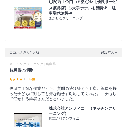
⭕関西１位口コミ数⭕✨【優良サービ
ス獲得店】✨大手ホテルも清掃🎵 駐
車場代無料🚙
まかせるクリーニング
ココハナさん(40代)
2022年05月
キッチンクリーニング | 兵庫県
お風呂の掃除
4.40
親切で丁寧な作業だった。質問の受け答えも丁寧。興味を持
った子どもに対しても嫌な顔せず対応してくれた。 安心し
て任せれる業者さんだと思いました。
株式会社アンフィニ （キッチンクリ
ーニング）
株式会社アンフィニ