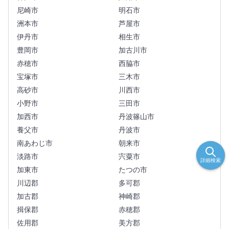
尼崎市
明石市
洲本市
芦屋市
伊丹市
相生市
豊岡市
加古川市
赤穂市
西脇市
宝塚市
三木市
高砂市
川西市
小野市
三田市
加西市
丹波篠山市
養父市
丹波市
南あわじ市
朝来市
淡路市
宍粟市
詳細検索
加東市
たつの市
川辺郡
多可郡
加古郡
神崎郡
揖保郡
赤穂郡
佐用郡
美方郡