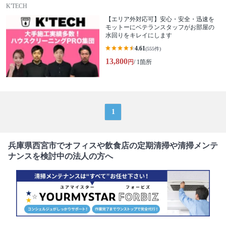
K'TECH
【エリア外対応可】安心・安全・迅速を
モットーにベテランスタッフがお部屋の
水回りをキレイにします
4.61
(555件)
13,800
円
/ 1箇所
1
兵庫県西宮市でオフィスや飲食店の定期清掃や清掃メンテ
ナンスを検討中の法人の方へ