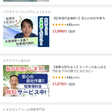
ハウスクリーニングのしょうちゃん
【駐車場代金無料⭐️】安心の自社作業🔧
4.85
(884件)
13,800
円
/ 1箇所
エアクリーンあかせ
【複数台割引あり】キッチンのあらゆる
汚れをプロの技でピカピカに✨
4.82
(592件)
15,870
円
/ 1箇所
たすかるエアコンお掃除専門店