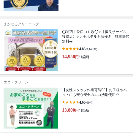
まかせるクリーニング
⭕関西１位口コミ数⭕✨【優良サービス
獲得店】✨大手ホテルも清掃🎵 駐車場代
無料🚙
4.83
(3,143件)
14,950
円
/ 1箇所
エコ・クリーン
【女性スタッフ作業可能🙆‍♀️】お子様やペ
ットにも安心安全のエコ洗剤使用🌱
4.66
(69件)
13,800
円
/ 1箇所