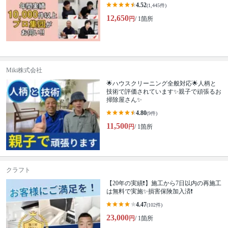
4.52
(1,445件)
12,650
円
/ 1箇所
Miki株式会社
🌟ハウスクリーニング全般対応🌟人柄と
技術で評価されています✨親子で頑張るお
掃除屋さん✨
4.80
(9件)
11,500
円
/ 1箇所
クラフト
【20年の実績❗️】施工から7日以内の再施工
は無料で実施✨損害保険加入済❗️
4.47
(102件)
23,000
円
/ 1箇所