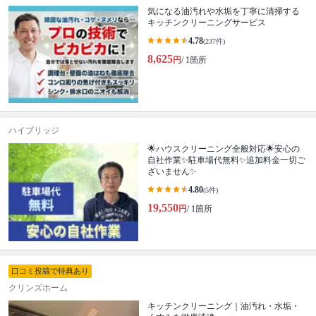
気になる油汚れや水垢を丁寧に清掃する
キッチンクリーニングサービス
4.78
(237件)
8,625
円
/ 1箇所
ハイブリッジ
🌟ハウスクリーニング全般対応🌟安心の
自社作業✨️駐車場代無料✨️追加料金一切ご
ざいません✨
4.80
(5件)
19,550
円
/ 1箇所
口コミ投稿で特典あり
クリンズホーム
キッチンクリーニング｜油汚れ・水垢・