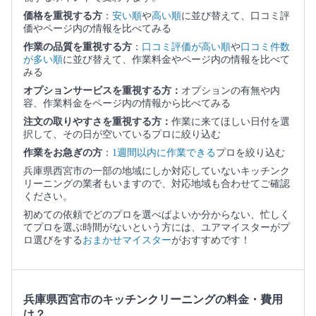
価格を重視する方
：
安い順
や
高い順
に並び替えて、口コミ評
価やページ内の情報を比べてみる
作業の品質を重視する方
：
口コミ評価が高い順
や
口コミ件数
が多い順
に並び替えて、作業料金やページ内の情報を比べて
みる
オプションサービスを重視する方：
オプションの有無や内
容、作業料金をページ内の情報から比べてみる
注文の取りやすさを重視する方：
作業に来てほしい日付を選
択して、その日が空いているプロに絞り込む
作業をお急ぎの方
：
1週間以内に作業できる
プロを絞り込む
兵庫県西宮市の一部の地域にしか対応していないキッチンク
リーニングの業者もいますので、対応地域も合わせてご確認
ください。
初めての依頼でどのプロを選べばよいか分からない、忙しく
てプロを選ぶ時間がないという方には、ユアマイスターがプ
ロ選びをする
おまかせマイスター
がおすすめです！
兵庫県西宮市のキッチンクリーニングの料金・費用
は？