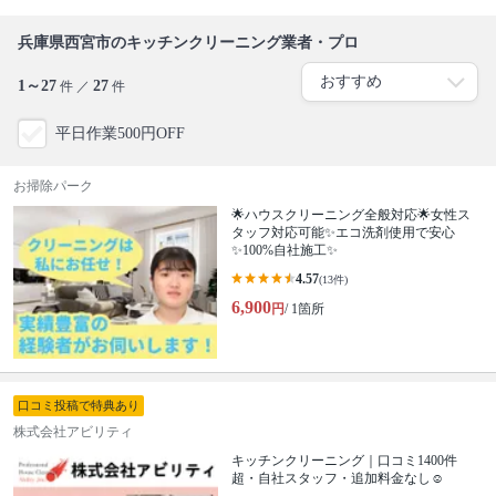
兵庫県西宮市のキッチンクリーニング業者・プロ
1～27
27
件 ／
件
平日作業500円OFF
お掃除パーク
🌟ハウスクリーニング全般対応🌟女性ス
タッフ対応可能✨エコ洗剤使用で安心
✨100%自社施工✨
4.57
(13件)
6,900
円
/ 1箇所
口コミ投稿で特典あり
株式会社アビリティ
キッチンクリーニング｜口コミ1400件
超・自社スタッフ・追加料金なし☺️