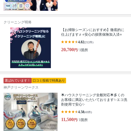
クリーニング明将
【お掃除シーズンにおすすめ】徹底的に
仕上げます♬⭐️安心の損害保険加入済⭐️
4.82
(212件)
20,700
円
/ 1箇所
選ばれています！
口コミ投稿で特典あり
神戸クリーンワークス
🌟ハウスクリーニング全般対応🌟多くの
お客様に満足いただいております✨エコ洗
剤使用で安心✨
4.58
(43件)
11,500
円
/ 1箇所