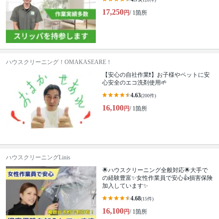
17,250
円
/ 1箇所
ハウスクリーニング！OMAKASEARE！
【安心の自社作業❗️】お子様やペットに安
心安全のエコ洗剤使用🌱
4.63
(200件)
16,100
円
/ 1箇所
ハウスクリーニングLinis
🌟ハウスクリーニング全般対応🌟大手で
の経験豊富✨女性作業員で安心👍損害保険
加入しています✨
4.68
(15件)
16,100
円
/ 1箇所