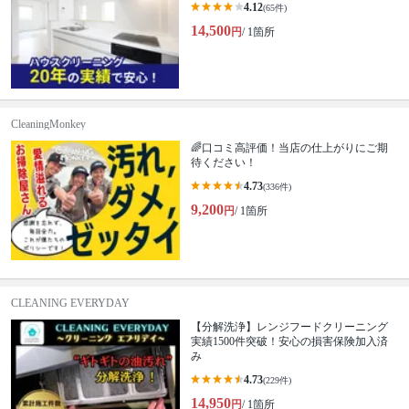
4.12
(65件)
14,500
円
/ 1箇所
CleaningMonkey
🌈口コミ高評価！当店の仕上がりにご期
待ください！
4.73
(336件)
9,200
円
/ 1箇所
CLEANING EVERYDAY
【分解洗浄】レンジフードクリーニング
実績1500件突破！安心の損害保険加入済
み
4.73
(229件)
14,950
円
/ 1箇所