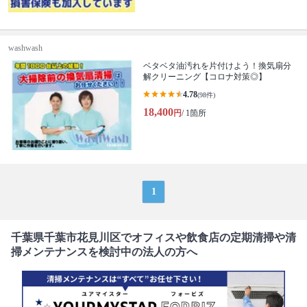
washwash
ベタベタ油汚れを片付けよう！換気扇分
解クリーニング【コロナ対策◎】
4.78
(98件)
18,400
円
/ 1箇所
1
千葉県千葉市花見川区でオフィスや飲食店の定期清掃や清
掃メンテナンスを検討中の法人の方へ