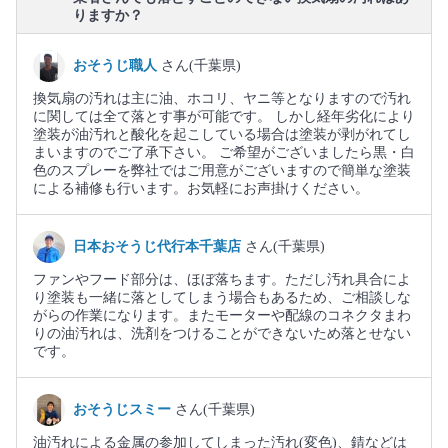
りますか？
おそうじ職人
さん(千葉県)
換気扇の汚れは主に油、ホコリ、ヤニ等となりますので汚れ
に関しては全て落とす事が可能です。 しかし経年劣化により
塗装が油汚れと酸化を起こしている場合は塗装が剥がれてし
まいますのでご了承下さい。 ご希望がございましたら黒・白
色のスプレーを弊社ではご用意がございますので簡単な塗装
による補修も行います。お気軽にお声掛けください。
日本おそうじ代行本千葉店
さん(千葉県)
ファンやフード部分は、ほぼ落ちます。ただし汚れ具合によ
り塗装も一緒に落としてしまう場合もあるため、ご相談しな
がらの作業になります。またモーターや配線のコネクタまわ
りの油汚れは、洗剤をつけることができないため落とせない
です。
おそうじスミー
さん(千葉県)
油汚れによる金属の参加してしまった汚れ(変色)、錆などは