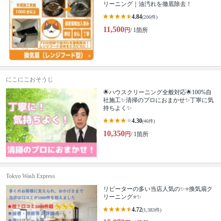
リーニング｜油汚れを徹底除去！
4.84
(206件)
11,500
円
/ 1箇所
にこにこおそうじ
🌟ハウスクリーニング全般対応🌟100%自
社施工✨清掃のプロにおまかせ✨丁寧に気
持ちよく✨
4.30
(46件)
10,350
円
/ 1箇所
Tokyo Wash Express
リピーターの多い当店人気の✨⭐️換気扇ク
リーニング⭐️✨
4.72
(1,383件)