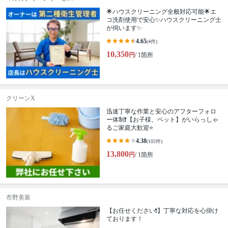
🌟ハウスクリーニング全般対応可能🌟エ
コ洗剤使用で安心✨ハウスクリーニング士
が伺います✨
4.65
(4件)
10,350
円
/ 1箇所
クリーンX
迅速丁寧な作業と安心のアフターフォロ
ー体制❗️【お子様、ペット】がいらっしゃ
るご家庭大歓迎⭐️
4.38
(102件)
13,800
円
/ 1箇所
市野美装
【お任せください❗️】丁寧な対応を心掛け
ております！