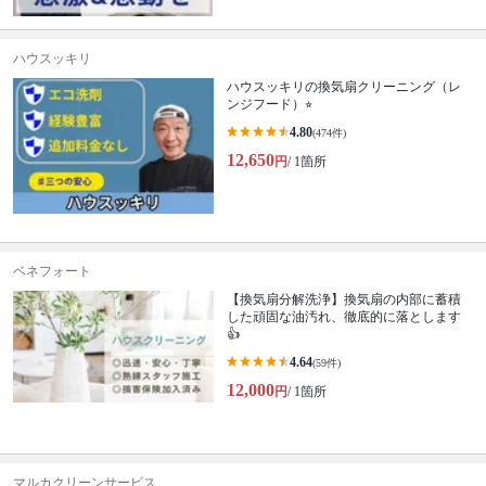
ハウスッキリ
ハウスッキリの換気扇クリーニング（レ
ンジフード）⭐︎
4.80
(474件)
12,650
円
/ 1箇所
ベネフォート
【換気扇分解洗浄】換気扇の内部に蓄積
した頑固な油汚れ、徹底的に落とします
👍
4.64
(59件)
12,000
円
/ 1箇所
マルカクリーンサービス