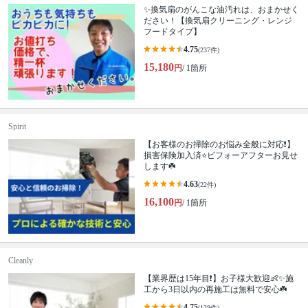
✨換気扇のがんこな油汚れは、おまかせく
ださい！【換気扇クリーニング・レンジ
フードタイプ】
4.75
(237件)
15,180
円
/ 1箇所
Spirit
【お客様のお掃除のお悩み全般に対応❗️】
損害保険加入済⭐️ビフォーアフターお見せ
します☘️
4.63
(22件)
16,100
円
/ 1箇所
Cleanly
【業界歴は15年目❗️】お子様大歓迎👶✨施
工から3日以内の再施工は無料で安心☘️
4.75
(128件)