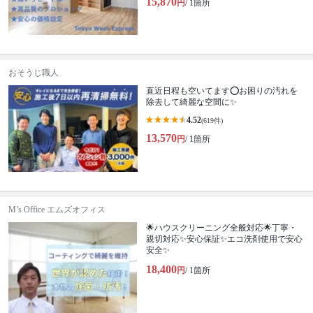
15,870
円
/ 1箇所
おそうじ職人
直近日程も空いてます⭕️お困りの汚れを
除去して綺麗な空間に✨
4.52
(619件)
13,570
円
/ 1箇所
M’s Office エムズオフィス
🌟ハウスクリーニング全般対応🌟丁寧・
親切対応✨安心保証✨エコ洗剤使用で安心
安全✨
18,400
円
/ 1箇所