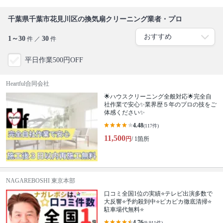
千葉県千葉市花見川区の換気扇クリーニング業者・プロ
1～30
30
件 ／
件
平日作業500円OFF
Heartful合同会社
🌟ハウスクリーニング全般対応🌟完全自
社作業で安心✨業界歴５年のプロの技をご
体感ください✨
4.48
(117件)
11,500
円
/ 1箇所
NAGAREBOSHI 東京本部
口コミ全国1位の実績⭐テレビ出演多数で
大反響⭐予約殺到中⭐ピカピカ徹底清掃⭐
駐車場代無料⭐
4.76
(9,911件)