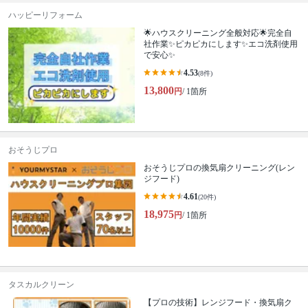
ハッピーリフォーム
🌟ハウスクリーニング全般対応🌟完全自
社作業✨️ピカピカにします✨️エコ洗剤使用
で安心✨
4.53
(8件)
13,800
円
/ 1箇所
おそうじプロ
おそうじプロの換気扇クリーニング(レン
ジフード)
4.61
(20件)
18,975
円
/ 1箇所
タスカルクリーン
【プロの技術】レンジフード・換気扇ク