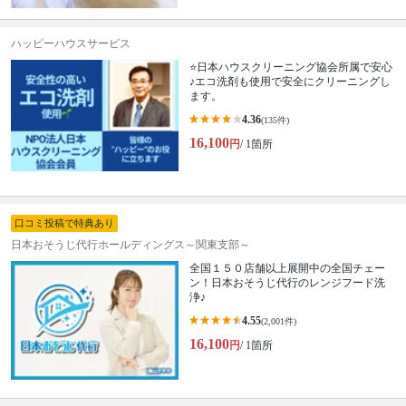
ハッピーハウスサービス
⭐️日本ハウスクリーニング協会所属で安心
♪エコ洗剤も使用で安全にクリーニングし
ます。
4.36
(135件)
16,100
円
/ 1箇所
口コミ投稿で特典あり
日本おそうじ代行ホールディングス～関東支部～
全国１５０店舗以上展開中の全国チェー
ン！日本おそうじ代行のレンジフード洗
浄♪
4.55
(2,001件)
16,100
円
/ 1箇所