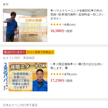
峯幸
🌟ハウスクリーニング全般対応🌟25年の
実績✨駐車場代無料✨追加料金一切ござい
ません✨
4.41
(28件)
16,500
円
/ 1箇所
選ばれています！
口コミ投稿で特典あり
おそうじ代行 草加旭店
✨🌟☆限定価格🌟☆✨🔴2児の父がお伺い
致します。🔴
4.73
(326件)
17,250
円
/ 1箇所
日本おそうじ代行本千葉店