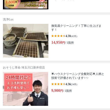
洗浄Lux
換気扇クリーニング！丁寧に仕上げま
す！
4.59
(42件)
14,950
円
/ 1箇所
おそうじ革命 埼玉川口新井宿店
🌟ハウスクリーニング全般対応🌟人柄と
技術で評価されています✨✨
4.56
(24件)
9,900
円
/ 1箇所