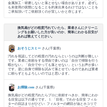
金属加工・研磨しないと落とせない場合があります。必ずし
も未使用の状態になることを約束出来るわけではないことを
ご承知頂いてご依頼頂くのが宜しいかと存じます。
換気扇がどの程度汚れていたら、業者さんにクリーニ
ングをお願いした方が良いのか、簡単にわかる目安が
あれば教えてください。
おそうじスミー
さん(千葉県)
汚れを視認してどの程度の汚れならというのは判断が難しい
です。業者に依頼をする理由で多いのは「自分で掃除を行う
暇がない」「自分でやっても落とせない」というお声が多い
です。逆に自身で掃除を試みて落とせているのであれば業者
に頼らずともよろしいのではと思います。
お掃除.com
さん(千葉県)
換気扇がどの程度汚れたらプロに依頼すべきか、簡単にわか
る目安は以下の通りです。 1. 「目視」でわかる目安 フィル
ターの目詰まりがひどい: フィルターの網目が油とホコリで