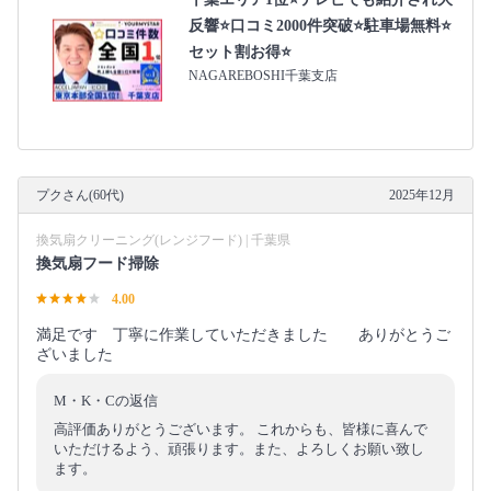
反響⭐️口コミ2000件突破⭐️駐車場無料⭐
セット割お得⭐
NAGAREBOSHI千葉支店
プクさん(60代)
2025年12月
換気扇クリーニング(レンジフード) | 千葉県
換気扇フード掃除
4.00
満足です 丁寧に作業していただきました ありがとうご
ざいました
M・K・Cの返信
高評価ありがとうございます。 これからも、皆様に喜んで
いただけるよう、頑張ります。また、よろしくお願い致し
ます。