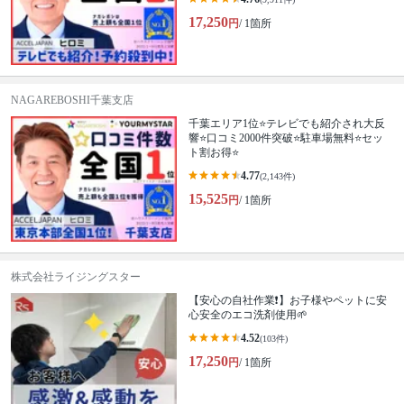
17,250
円
/ 1箇所
NAGAREBOSHI千葉支店
千葉エリア1位⭐テレビでも紹介され大反
響⭐️口コミ2000件突破⭐️駐車場無料⭐セッ
ト割お得⭐
4.77
(2,143件)
15,525
円
/ 1箇所
株式会社ライジングスター
【安心の自社作業❗️】お子様やペットに安
心安全のエコ洗剤使用🌱
4.52
(103件)
17,250
円
/ 1箇所