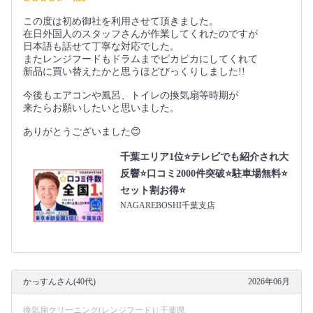
この度は初め御社を利用させて頂きました。
在日外国人のスタッフさんが作業してくれたのですが
日本語も話せて丁寧な対応でした。
またレンジフードもドラムまでピカピカにしてくれて
新品に買い替えたかと思うほどびっくりしました!!
今後もエアコンや風呂、トイレの換気扇等時期が
来たらお願いしたいと思いました。
ありがとうございました😊
千葉エリア1位⭐テレビでも紹介され大
反響⭐️口コミ2000件突破⭐️駐車場無料⭐
セット割お得⭐
NAGAREBOSHI千葉支店
かっすんさん(40代)
2026年06月
換気扇クリーニング(レンジフード) | 千葉県