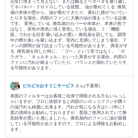
完全に埋まって見えない、または触るとベタベタを通り越し
てネバネバ・ドロドロしている状態。 油が垂れてくる: 換気
扇の本体や壁から、油が垂れてきたり、垂れた跡がついてい
たりする場合。内部のファンに大量の油が溜まっている証拠
です。 変色している: 換気扇のカバーや本体が、本来の色で
はなく、茶色や黒色に強く変色している場合。 2. 「機能
面」でわかる目安 吸い込みが悪い: 換気扇を回しても、調理
中の煙や臭いを吸い込まず、室内に充満してしまう場合。フ
ァンの隙間が油で詰まっている可能性があります。 異音がす
る: 換気扇を回した時に、「ゴー」という音ではなく、「ガ
ラガラ」「キュルキュル」といった異音がする場合。内部の
ファンに汚れが絡まっていたり、バランスが崩れていたりす
る可能性があります。
ピカピカおそうじサービス
さん(千葉県)
表面のフィルターはお客様ご自身で掃除される方もいらっし
ゃいますが、プロに依頼すると内部のシロッコファンや隅々
の油汚れも綺麗に出来ます。汚れが気になる方は1～2年に1
度の清掃をお勧めしておりますが、普段ご使用されていて換
気効率が悪いと感じましたら、換気扇内のファンに油が固着
している可能性がありますので、プロによる掃除をお勧めし
ます。