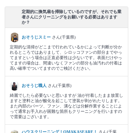
定期的に換気扇を掃除しているのですが、それでも業
者さんにクリーニングをお願いする必要はあります
か？
おそうじスミー
さん(千葉県)
定期的な清掃がどこまで行われているかによって判断が分か
れるところではありまして、シロッコファンの部分までやっ
てますという場合は正直必要性は少ないです。表面だけやっ
てますの場合は、間違いなくファンの部分も油汚れの付着は
高い確率でついてますのでご検討ください。
おそうじ職人
さん(千葉県)
綺麗でしたら必要ないと思いますが 油が付着したまま放置し
ますと塗料と油が酸化を起こして塗装が剥がれたりします。
また内部のパーツ、ファン、溝などは分解作業することによ
って通常お手入れが困難な箇所もクリーニングを行いますの
で需要はございます。
ハウスクリーニング！OMAKASEARE！
さん(千葉