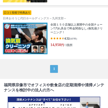
口コミ投稿で特典あり
日本おそうじ代行ホールディングス～九州支部～
全国１５０店舗以上展開中の全国チェー
ン‼︎汚れ具合で料金関係なし♪換気扇クリ
ーニング！
4.52
(187件)
14,950
円
/ 1箇所
1
福岡県宗像市でオフィスや飲食店の定期清掃や清掃メンテ
ナンスを検討中の法人の方へ