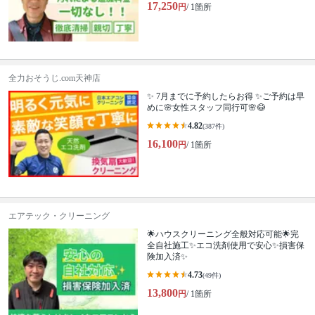
17,250
円
/ 1箇所
全力おそうじ.com天神店
✨ 7月までに予約したらお得 ✨ご予約は早
めに🌸女性スタッフ同行可🌸😷
4.82
(387件)
16,100
円
/ 1箇所
エアテック・クリーニング
🌟ハウスクリーニング全般対応可能🌟完
全自社施工✨エコ洗剤使用で安心✨損害保
険加入済✨
4.73
(49件)
13,800
円
/ 1箇所