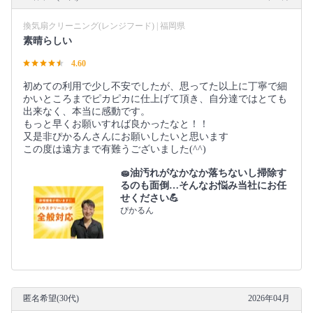
換気扇クリーニング(レンジフード) | 福岡県
素晴らしい
4.60
初めての利用で少し不安でしたが、思ってた以上に丁寧で細
かいところまでピカピカに仕上げて頂き、自分達ではとても
出来なく、本当に感動です。
もっと早くお願いすれば良かったなと！！
又是非ぴかるんさんにお願いしたいと思います
この度は遠方まで有難うございました(^^)
🧽油汚れがなかなか落ちないし掃除す
るのも面倒…そんなお悩み当社にお任
せください💪
ぴかるん
匿名希望(30代)
2026年04月