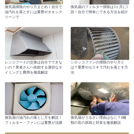
換気扇掃除のやり方まとめ！自分で
換気扇のフィルター掃除は3ヶ月に1
油汚れを落とすには重曹やオキシク
回！自分で簡単にできる方法を紹介
リーンで
レンジフードの交換は自分でできな
シロッコファンの掃除のやり方と
いの？業者さんへ依頼する適切なタ
は？重曹やセスキで汚れを落とす方
イミングと費用を徹底解説
法
換気扇の油汚れの落とし方を解説！
換気扇がうるさい理由はなに？4種
フィルター・ファンには重曹が活躍
類の音の原因と対策を徹底解説