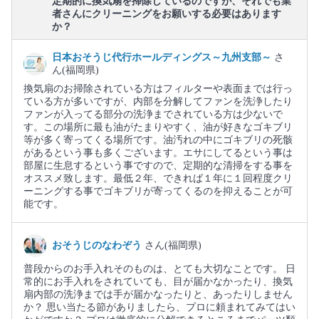
定期的に換気扇を掃除しているのですが、それでも業
者さんにクリーニングをお願いする必要はあります
か？
日本おそうじ代行ホールディングス～九州支部～
さ
ん(福岡県)
換気扇のお掃除されている方はフィルターや表面までは行っ
ている方が多いですが、内部を分解してファンを洗浄したり
ファンが入ってる部分の洗浄までされている方は少ないで
す。この場所に最も油がたまりやすく、油が好きなゴキブリ
等が多く寄ってくる場所です。油汚れの中にゴキブリの死骸
があるという事も多くございます。エサにしてるという事は
部屋に生息するという事ですので、定期的な清掃をする事を
オススメ致します。最低２年、できれば１年に１回程度クリ
ーニングする事でゴキブリが寄ってくるのを抑えることが可
能です。
おそうじのなわぞう
さん(福岡県)
普段からのお手入れそのものは、とても大切なことです。 日
常的にお手入れをされていても、目が届かなかったり、換気
扇内部の洗浄までは手が届かなったりと、あったりしません
か？ 思い当たる節がありましたら、プロに頼まれてみてはい