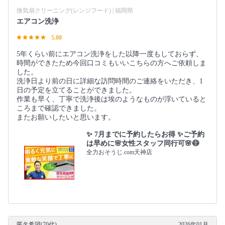
換気扇クリーニング(レンジフード) | 福岡県
エアコン洗浄
5.00
5年くらい前にエアコン洗浄をした以降一度もしておらず、
時間ができたため今回口コミもいいこちらの方へご依頼しま
した。
洗浄日より前の日に詳細な訪問時間のご連絡をいただき、1
日の予定を立てることができました。
作業も早く、丁寧で洗浄後は埃のようなものが浮いていると
ころまで確認できました。
またお願いしたいと思います。
✨ 7月までに予約したらお得 ✨ご予約
は早めに🌸女性スタッフ同行可🌸😷
全力おそうじ.com天神店
匿名希望(70代)
2026年01月