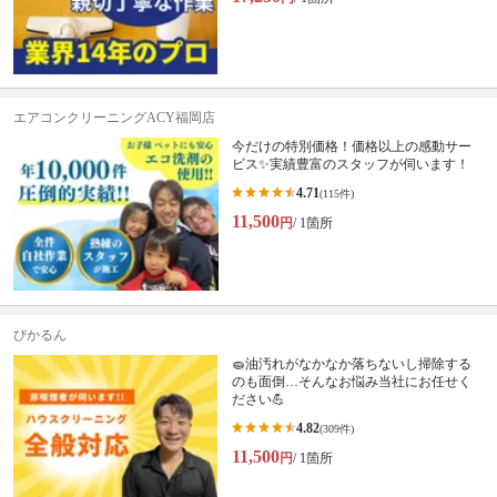
エアコンクリーニングACY福岡店
今だけの特別価格！価格以上の感動サー
ビス✨実績豊富のスタッフが伺います！
4.71
(115件)
11,500
円
/ 1箇所
ぴかるん
🧽油汚れがなかなか落ちないし掃除する
のも面倒…そんなお悩み当社にお任せく
ださい💪
4.82
(309件)
11,500
円
/ 1箇所