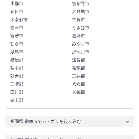
小郡市
筑紫野市
春日市
大野城市
太宰府市
古賀市
福津市
うきは市
宮若市
嘉麻市
朝倉市
みやま市
糸島市
那珂川市
糟屋郡
遠賀郡
鞍手郡
嘉穂郡
朝倉郡
三井郡
三潴郡
八女郡
田川郡
京都郡
築上郡
福岡県 宗像市でカテゴリを絞り込む