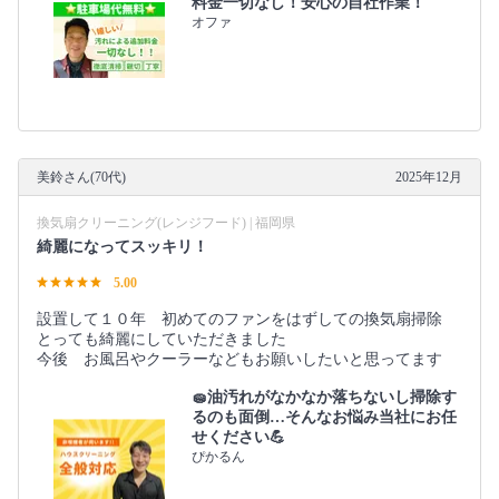
料金一切なし！安心の自社作業！
オファ
美鈴さん(70代)
2025年12月
換気扇クリーニング(レンジフード) | 福岡県
綺麗になってスッキリ！
5.00
設置して１０年 初めてのファンをはずしての換気扇掃除
とっても綺麗にしていただきました
今後 お風呂やクーラーなどもお願いしたいと思ってます
🧽油汚れがなかなか落ちないし掃除す
るのも面倒…そんなお悩み当社にお任
せください💪
ぴかるん