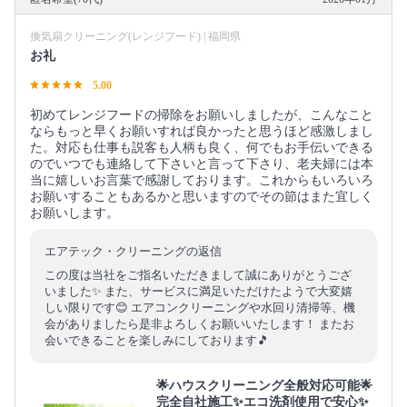
換気扇クリーニング(レンジフード) | 福岡県
お礼
5.00
初めてレンジフードの掃除をお願いしましたが、こんなこと
ならもっと早くお願いすれば良かったと思うほど感激しまし
た。対応も仕事も説客も人柄も良く、何でもお手伝いできる
のでいつでも連絡して下さいと言って下さり、老夫婦には本
当に嬉しいお言葉で感謝しております。これからもいろいろ
お願いすることもあるかと思いますのでその節はまた宜しく
お願いします。
エアテック・クリーニングの返信
この度は当社をご指名いただきまして誠にありがとうござ
いました✨ また、サービスに満足いただけたようで大変嬉
しい限りです😊 エアコンクリーニングや水回り清掃等、機
会がありましたら是非よろしくお願いいたします！ またお
会いできることを楽しみにしております🎵
🌟ハウスクリーニング全般対応可能🌟
完全自社施工✨エコ洗剤使用で安心✨