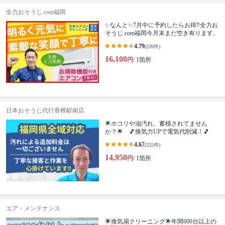
全力おそうじ.com福岡
✨なんと✨7月中に予約したらお得‼️全力お
そうじ.com福岡今月末まだ空き有ります。
4.79
(226件)
16,100
円
/ 1箇所
日本おそうじ代行香椎駅南店
🌟ホコリや油汚れ、蓄積されてません
か？🌟 🎵換気力UPで電気代削減！🎵
4.67
(255件)
14,950
円
/ 1箇所
エア・メンテナンス
🌟換気扇クリーニング🌟年間600台以上の