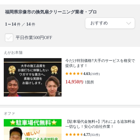
福岡県宗像市の換気扇クリーニング業者・プロ
1～14
14
件 ／
件
平日作業500円OFF
えがお本舗
今だけ特別価格‼️大手のサービスを格安で
提供します！
4.63
(210件)
14,950
円
/ 1箇所
オファ
【駐車場代金無料⭐️】汚れによる追加料金
一切なし！安心の自社作業！
4.77
(351件)