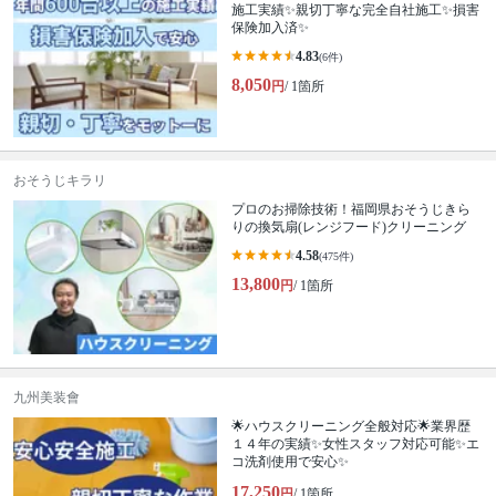
施工実績✨親切丁寧な完全自社施工✨損害
保険加入済✨
4.83
(6件)
8,050
円
/ 1箇所
おそうじキラリ
プロのお掃除技術！福岡県おそうじきら
りの換気扇(レンジフード)クリーニング
4.58
(475件)
13,800
円
/ 1箇所
九州美装會
🌟ハウスクリーニング全般対応🌟業界歴
１４年の実績✨女性スタッフ対応可能✨エ
コ洗剤使用で安心✨
17,250
円
/ 1箇所