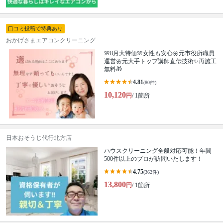
口コミ投稿で特典あり
おかげさまエアコンクリーニング
🌸8月大特価🌸女性も安心🌼元市役所職員
運営🌼元大手トップ講師直伝技術✨再施工
無料🎁
4.81
(80件)
10,120
円
/ 1箇所
日本おそうじ代行北方店
ハウスクリーニング全般対応可能！年間
500件以上のプロが訪問いたします！
4.75
(362件)
13,800
円
/ 1箇所