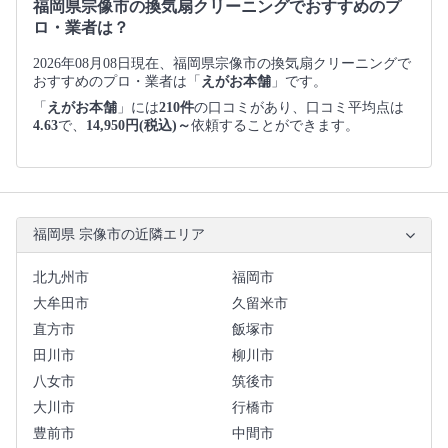
福岡県宗像市の換気扇クリーニングでおすすめのプ
ロ・業者は？
2026年08月08日現在、福岡県宗像市の換気扇クリーニングで
おすすめのプロ・業者は「
えがお本舗
」です。
「
えがお本舗
」には
210件
の口コミがあり、口コミ平均点は
4.63
で、
14,950円(税込)～
依頼することができます。
福岡県 宗像市の近隣エリア
北九州市
福岡市
大牟田市
久留米市
直方市
飯塚市
田川市
柳川市
八女市
筑後市
大川市
行橋市
豊前市
中間市