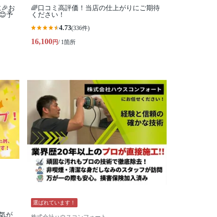
🎉お
🌈口コミ高評価！当店の仕上がりにご期待
😊予
ください！
4.73
(336件)
16,100
円
/ 1箇所
選ばれています！
気が