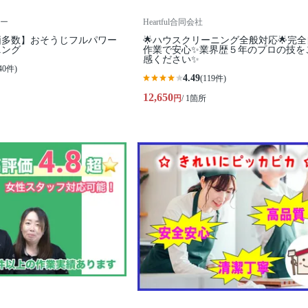
ー
Heartful合同会社
価多数】おそうじフルパワー
🌟ハウスクリーニング全般対応🌟完
ニング
作業で安心✨業界歴５年のプロの技を
感ください✨
40件)
4.49
(119件)
12,650
円
/ 1箇所