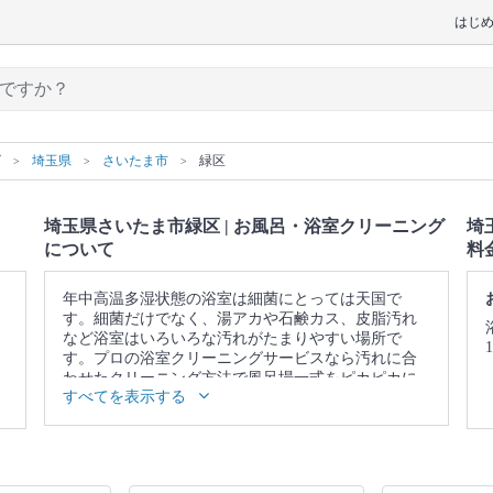
はじ
グ
埼玉県
さいたま市
緑区
埼玉県さいたま市緑区 | お風呂・浴室クリーニング
埼
について
料
年中高温多湿状態の浴室は細菌にとっては天国で
す。細菌だけでなく、湯アカや石鹸カス、皮脂汚れ
など浴室はいろいろな汚れがたまりやすい場所で
す。プロの浴室クリーニングサービスなら汚れに合
わせたクリーニング方法で風呂場一式をピカピカに
すべてを表示する
仕上げます。
▼表示価格に含まれるお風呂・浴室クリーニングの
作業範囲
浴槽 / 蛇口 / シャワー / 天井 / 壁 / 床 / 扉 / 照明 / 換気