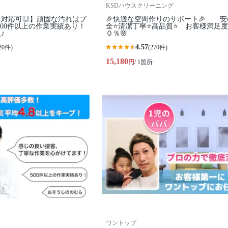
KSDハウスクリーニング
フ対応可◎】頑固な汚れはプ
🎉快適な空間作りのサポート🎉 安
000件以上の作業実績あり！
全⭐清潔丁寧⭐高品質⭐ お客様満足
♪
０％🌸
4.57
20件)
(270件)
15,180
円
/ 1箇所
ワントップ