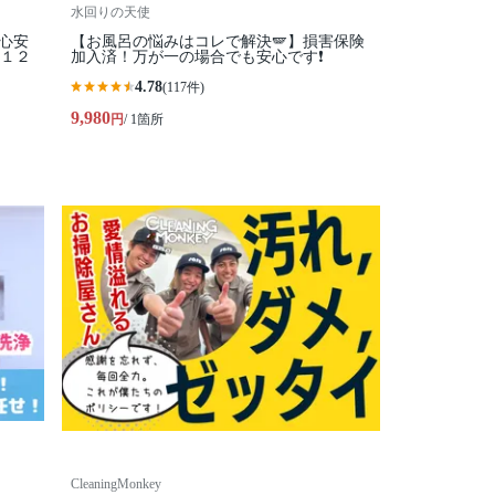
水回りの天使
心安
【お風呂の悩みはコレで解決🪽】損害保険
度１２
加入済！万が一の場合でも安心です❗️
4.78
(117件)
9,980
円
/ 1箇所
CleaningMonkey