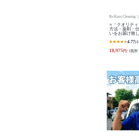
Re:Karu Clea
⭐『クオリテ
方法・薬剤・仕
いをお届け致
4.77
(4
18,975
円
/ 1箇所