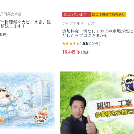
戸田美女木店
選ばれています！
口コミ投稿で特典あり
ば一目瞭然🎉カビ、水垢、鏡
アイデアルサービス
み解決します！
追加料金一切なし！カビや水垢が気に
41件)
だしたらプロにおまかせ‼︎
4.63
(1154件)
16,445
円
/ 1箇所