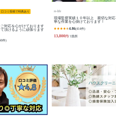
re-life
口コミ投稿で特典あり
現場監督実績１０年以上 親切な対応
寧な作業を心掛けております！
なご対応を心がけております
4.86
(414件)
して頂けるように頑張ります
13,800
円
/ 1箇所
60件)