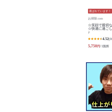
選ばれています！
お掃除.com
☆笑顔で親切
☆快適に過ご
♪
4.52
(1
5,750
円
/ 1箇所