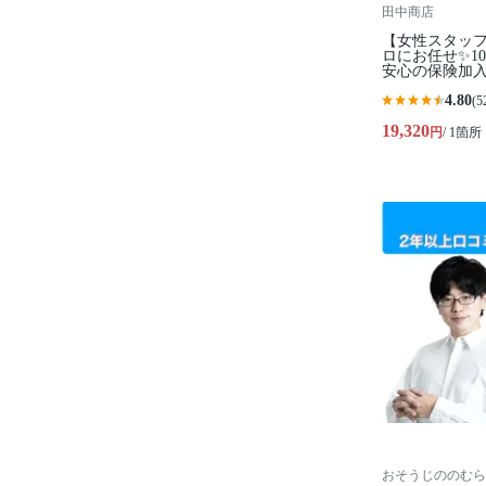
田中商店
【女性スタッ
ロにお任せ✨1
安心の保険加入
4.80
(5
19,320
円
/ 1箇所
おそうじののむら