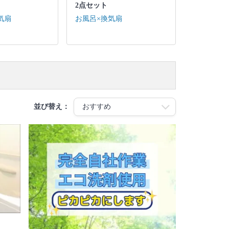
2点セット
気扇
お風呂×換気扇
並び替え：