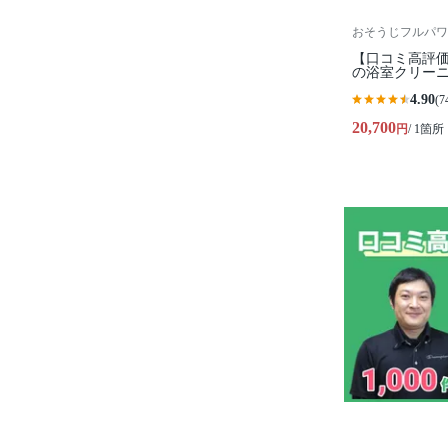
おそうじフルパワ
【口コミ高評
の浴室クリー
4.90
(7
20,700
円
/ 1箇所