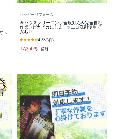
ハッピーリフォーム
🌟ハウスクリーニング全般対応🌟完全自社
作業✨️ピカピカにします✨️エコ洗剤使用で
安心✨
なり
4.53
(8件)
17,250
円
/ 1箇所