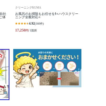
クリーニングKUMA
全自社
お風呂のお掃除もお任せを❗️⭐ハウスクリー
ご体
ニング全般対応⭐
4.92
(160件)
17,250
円
/ 1箇所