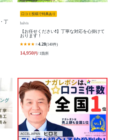
口コミ投稿で特典あり
・丁
halvis
【お任せください❗️】丁寧な対応を心掛けて
おります！
4.28
(140件)
14,950
円
/ 1箇所