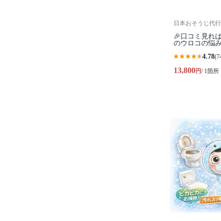
日本おそうじ代行
🎉口コミ見れ
のウロコの悩
4.78
(7
13,800
円
/ 1箇所