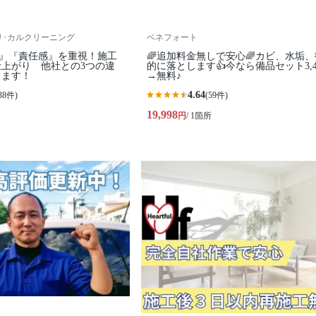
ning リ･カルクリーニング
ベネフォート
ィ』『責任感』を重視！施工
🌈追加料金無しで安心🌈カビ、水垢
上がり 他社との3つの違
的に落とします👍今なら備品セット3,4
します！
→無料♪
4.64
38件)
(59件)
19,998
円
/ 1箇所