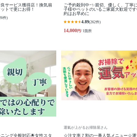
優良サービス獲得店！換気扇
ご予約殺到中ｰ✨親切、優しく、丁寧に
セットで更にお得！
子様やペットのいるご家庭大歓迎です
約はお早めに
26件)
4.89
(262件)
14,000
円
/ 1箇所
運氣が上がるお掃除屋さん
ーニング全般対応🌟女性スタ
☆注文率７割の一番人気メニュー☆運