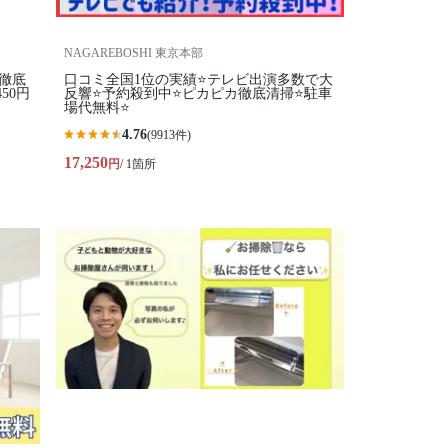
NAGAREBOSHI 東京本部
、徹底
口コミ全国1位の実績⭐テレビ出演多数で大
50円
反響⭐予約殺到中⭐ピカピカ徹底清掃⭐駐車
場代無料⭐
4.76
(9913件)
17,250
円
/ 1箇所