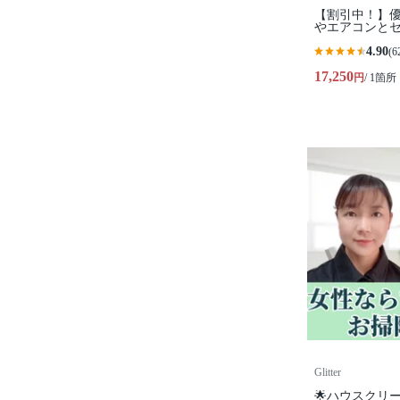
【割引中！】
やエアコンと
4.90
(6
17,250
円
/ 1箇所
Glitter
🌟ハウスクリ