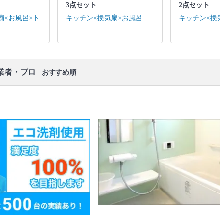
扇 / 排水口 / トイレ・洗面台(3点ユニットの場合) / 作
3点セット
2点セット
業場所の簡易清掃
扇×お風呂×ト
キッチン×換気扇×お風呂
キッチン×換
口コミ
もご参照ください。
※本ページでは一部プロモーションを含む場合があ
ります。
業者・プロ
おすすめ順