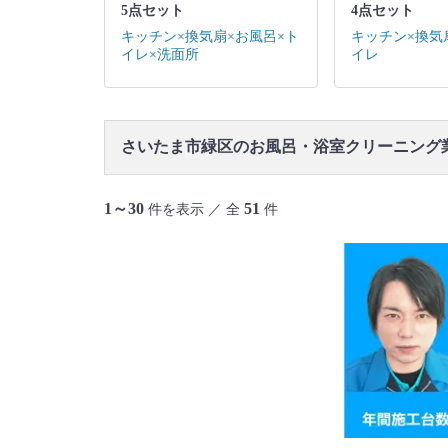
5点セット
4点セット
キッチン×換気扇×お風呂×ト
キッチン×換気
イレ×洗面所
イレ
さいたま市緑区のお風呂・浴室クリーニング
1～30
51
件を表示 ／ 全
件