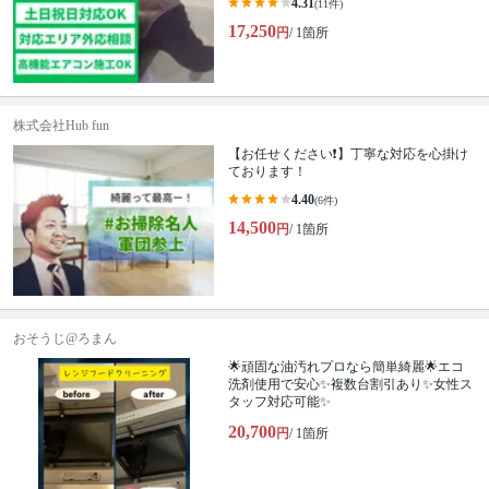
4.31
(11件)
17,250
円
/ 1箇所
株式会社Hub fun
【お任せください❗️】丁寧な対応を心掛け
ております！
4.40
(6件)
14,500
円
/ 1箇所
おそうじ@ろまん
🌟頑固な油汚れプロなら簡単綺麗🌟エコ
洗剤使用で安心✨複数台割引あり✨女性ス
タッフ対応可能✨
20,700
円
/ 1箇所