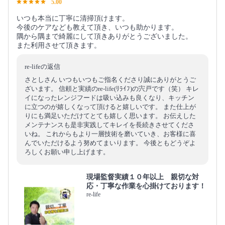
5.00
いつも本当に丁寧に清掃頂けます。
今後のケアなども教えて頂き、いつも助かります。
隅から隅まで綺麗にして頂きありがとうございました。
また利用させて頂きます。
re-lifeの返信
さとしさん いつもいつもご指名くださり誠にありがとうご
ざいます。 信頼と実績のre-life(ﾘﾗｲﾌ)の宍戸です（笑） キレ
イになったレンジフードは吸い込みも良くなり、キッチン
に立つのが嬉しくなって頂けると嬉しいです。 また仕上が
りにも満足いただけてとても嬉しく思います。 お伝えした
メンテナンスも是非実践してキレイを長続きさせてくださ
いね。 これからもより一層技術を磨いていき、お客様に喜
んでいただけるよう努めてまいります。 今後ともどうぞよ
ろしくお願い申し上げます。
現場監督実績１０年以上 親切な対
応・丁寧な作業を心掛けております！
re-life