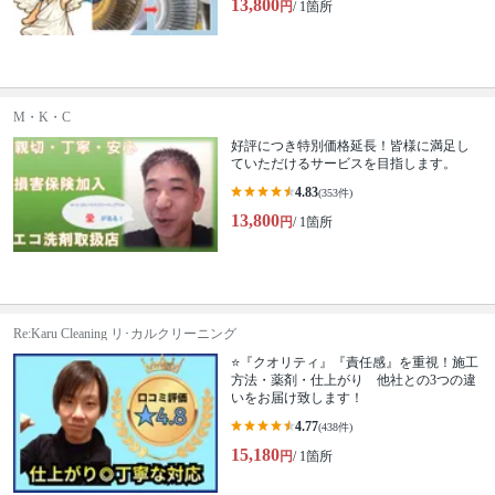
13,800
円
/ 1箇所
M・K・C
好評につき特別価格延長！皆様に満足し
ていただけるサービスを目指します。
4.83
(353件)
13,800
円
/ 1箇所
Re:Karu Cleaning リ･カルクリーニング
⭐『クオリティ』『責任感』を重視！施工
方法・薬剤・仕上がり 他社との3つの違
いをお届け致します！
4.77
(438件)
15,180
円
/ 1箇所