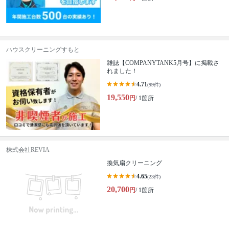
ハウスクリーニングすもと
雑誌【COMPANYTANK5月号】に掲載さ
れました！
4.71
(99件)
19,550
円
/ 1箇所
株式会社REVIA
換気扇クリーニング
4.65
(23件)
20,700
円
/ 1箇所