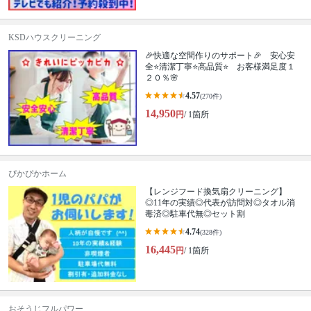
KSDハウスクリーニング
🎉快適な空間作りのサポート🎉 安心安
全⭐清潔丁寧⭐高品質⭐ お客様満足度１
２０％🌸
4.57
(270件)
14,950
円
/ 1箇所
ぴかぴかホーム
【レンジフード換気扇クリーニング】
◎11年の実績◎代表が訪問対◎タオル消
毒済◎駐車代無◎セット割
4.74
(328件)
16,445
円
/ 1箇所
おそうじフルパワー