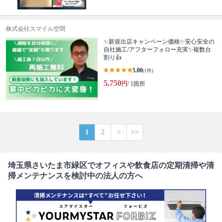
株式会社スマイル空間
✨新規出店キャンペーン価格✨安心安全の
自社施工/アフターフォロー充実✨複数台
割り👍
5.00
(1件)
5,750
円
/ 1箇所
1
2
>
>>
埼玉県さいたま市緑区でオフィスや飲食店の定期清掃や清
掃メンテナンスを検討中の法人の方へ