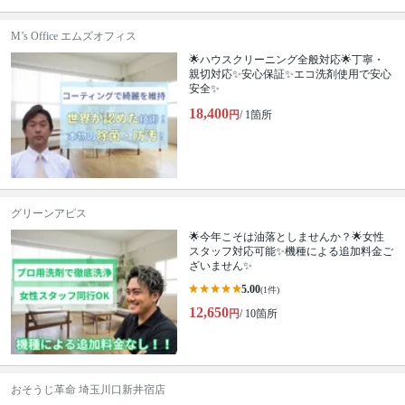
M’s Office エムズオフィス
🌟ハウスクリーニング全般対応🌟丁寧・
親切対応✨安心保証✨エコ洗剤使用で安心
安全✨
18,400
円
/ 1箇所
グリーンアピス
🌟今年こそは油落としませんか？🌟女性
スタッフ対応可能✨機種による追加料金ご
ざいません✨
5.00
(1件)
12,650
円
/ 10箇所
おそうじ革命 埼玉川口新井宿店