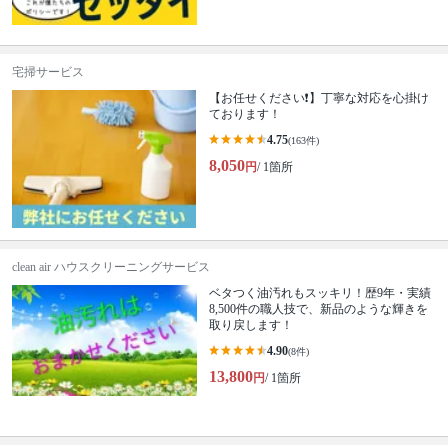
宅掃サービス
【お任せください❗️】丁寧な対応を心掛け
ております！
4.75
(163件)
8,050
円
/ 1箇所
clean air ハウスクリーニングサービス
ベタつく油汚れもスッキリ！歴9年・実績
8,500件の職人技で、新品のような輝きを
取り戻します！
4.90
(8件)
13,800
円
/ 1箇所