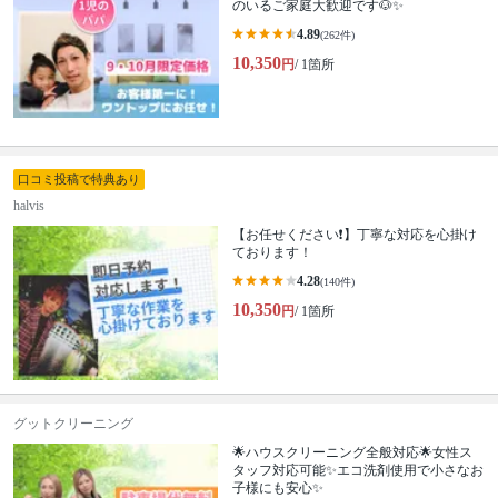
のいるご家庭大歓迎です🐶✨
4.89
(262件)
10,350
円
/ 1箇所
口コミ投稿で特典あり
halvis
【お任せください❗️】丁寧な対応を心掛け
ております！
4.28
(140件)
10,350
円
/ 1箇所
グットクリーニング
🌟ハウスクリーニング全般対応🌟女性ス
タッフ対応可能✨エコ洗剤使用で小さなお
子様にも安心✨