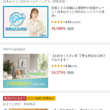
日本おそうじ代行ホールディングス～関東支部～
全国１５０店舗以上展開中の全国チェー
ン！日本おそうじ代行のレンジフード洗
浄♪
4.55
(2,001件)
16,100
円
/ 1箇所
FREYIA合同会社
【お任せください❗️】丁寧な対応を心掛け
ております！
4.58
(57件)
14,375
円
/ 1箇所
選ばれています！
口コミ投稿で特典あり
おそうじ代行 草加旭店