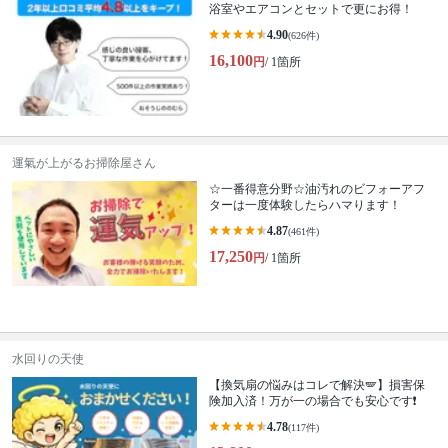
浴室やエアコンとセットで更にお得！
4.90
(626件)
16,100
円
/ 1箇所
運氣が上がるお掃除屋さん
☆一番得意分野☆油汚れのビフォーアフ
ターは一度体験したらハマります！
4.87
(461件)
17,250
円
/ 1箇所
水回りの天使
【換気扇の悩みはコレで解決🪽】損害保
険加入済！万が一の場合でも安心です❗️
4.78
(117件)