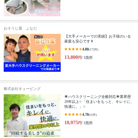
おそうじ屋 ふなだ
【大手メーカーでの実績】お子様のいる
家庭も安心です👨
4.80
(172件)
13,800
円
/ 1箇所
株式会社キュービング
🌟ハウスクリーニング全般対応🌟業界歴
20年以上✨「住まいをもっと、キレイに、
快適に。」✨
4.70
(51件)
18,975
円
/ 1箇所