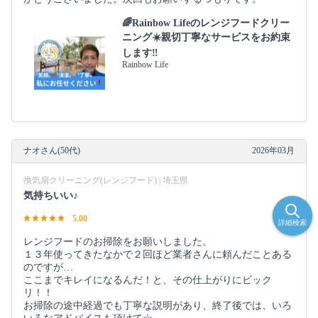
🌈Rainbow Lifeのレンジフードクリー
ニング☀️親切丁寧なサービスをお約束
します‼️
Rainbow Life
ナオさん(50代)
2026年03月
換気扇クリーニング(レンジフード) | 埼玉県
気持ちいい♪
5.00
詳細検索
レンジフードのお掃除をお願いしました。
１３年使ってきたなかで２回ほど業者さんに頼んだことある
のですが…
ここまでキレイになるんだ！と、その仕上がりにビック
リ！！
お掃除の途中経過でも丁寧な説明があり、終了後では、いろ