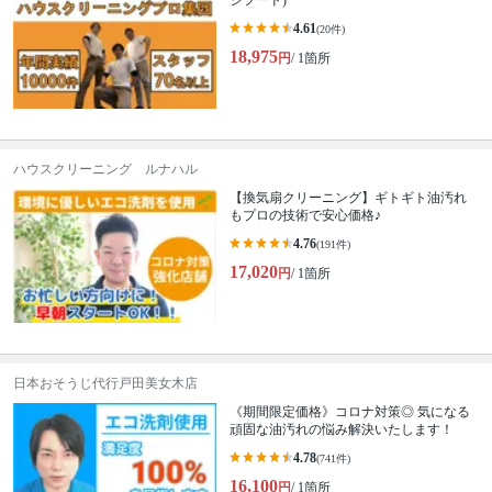
ジフード)
4.61
(20件)
18,975
円
/ 1箇所
ハウスクリーニング ルナハル
【換気扇クリーニング】ギトギト油汚れ
もプロの技術で安心価格♪
4.76
(191件)
17,020
円
/ 1箇所
日本おそうじ代行戸田美女木店
《期間限定価格》コロナ対策◎ 気になる
頑固な油汚れの悩み解決いたします！
4.78
(741件)
16,100
円
/ 1箇所