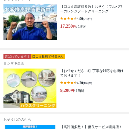
【口コミ高評価多数】おそうじフルパワ
ーのレンジフードクリーニング
4.90
(740件)
17,250
円
/ 1箇所
選ばれています！
口コミ投稿で特典あり
ヨシザキ企画
【お任せください❗️】丁寧な対応を心掛け
ております！
4.70
(167件)
9,200
円
/ 1箇所
おそうじののむら
【高評価多数！】優良サービス獲得店！