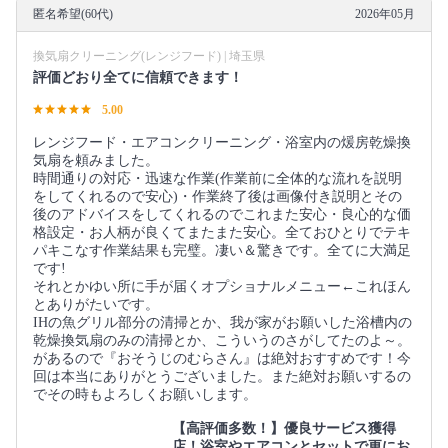
匿名希望(60代)
2026年05月
換気扇クリーニング(レンジフード) | 埼玉県
評価どおり全てに信頼できます！
5.00
レンジフード・エアコンクリーニング・浴室内の煖房乾燥換
気扇を頼みました。
時間通りの対応・迅速な作業(作業前に全体的な流れを説明
をしてくれるので安心)・作業終了後は画像付き説明とその
後のアドバイスをしてくれるのでこれまた安心・良心的な価
格設定・お人柄が良くてまたまた安心。全ておひとりでテキ
パキこなす作業結果も完璧。凄い＆驚きです。全てに大満足
です!
それとかゆい所に手が届くオプショナルメニュー←これほん
とありがたいです。
IHの魚グリル部分の清掃とか、我が家がお願いした浴槽内の
乾燥換気扇のみの清掃とか、こういうのさがしてたのよ～。
があるので『おそうじのむらさん』は絶対おすすめです！今
回は本当にありがとうございました。また絶対お願いするの
でその時もよろしくお願いします。
【高評価多数！】優良サービス獲得
店！浴室やエアコンとセットで更にお