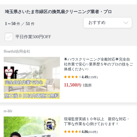
埼玉県さいたま市緑区の換気扇クリーニング業者・プロ
1～50
51
件 ／
件
平日作業500円OFF
Heartful合同会社
🌟ハウスクリーニング全般対応🌟完全自
社作業で安心✨業界歴５年のプロの技をご
体感ください✨
4.49
(119件)
11,500
円
/ 1箇所
re-life
現場監督実績１０年以上 親切な対応・
丁寧な作業を心掛けております！
4.86
(414件)