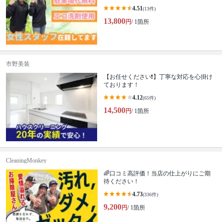
4.51
(13件)
13,800
円
/ 1箇所
市野美装
【お任せください❗️】丁寧な対応を心掛け
ております！
4.12
(65件)
14,500
円
/ 1箇所
CleaningMonkey
🌈口コミ高評価！当店の仕上がりにご期
待ください！
4.73
(336件)
9,200
円
/ 1箇所