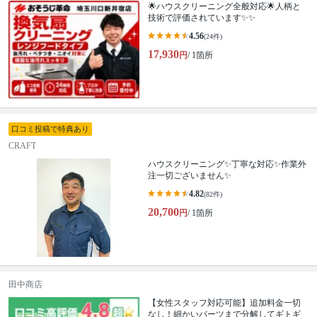
🌟ハウスクリーニング全般対応🌟人柄と
技術で評価されています✨✨
4.56
(24件)
17,930
円
/ 1箇所
口コミ投稿で特典あり
CRAFT
ハウスクリーニング✨丁寧な対応✨作業外
注一切ございません✨
4.82
(82件)
20,700
円
/ 1箇所
田中商店
【女性スタッフ対応可能】追加料金一切
なし！細かいパーツまで分解してギトギ