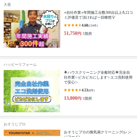
大善
⭐自社作業⭐年間施工台数300台以上💪口コ
ミ評価見て頂ければ一目瞭然💡
4.68
(134件)
51,750
円
/ 1箇所
ハッピーリフォーム
🌟ハウスクリーニング全般対応🌟完全自
社作業✨️ピカピカにします✨️エコ洗剤使用
で安心✨
4.53
(8件)
13,800
円
/ 1箇所
おそうじプロ
おそうじプロの換気扇クリーニング(レン