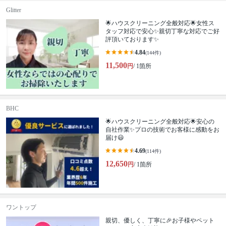
Glitter
🌟ハウスクリーニング全般対応🌟女性ス
タッフ対応で安心✨親切丁寧な対応でご好
評頂いております✨
4.84
(144件)
11,500
円
/ 1箇所
BHC
🌟ハウスクリーニング全般対応🌟安心の
自社作業✨プロの技術でお客様に感動をお
届け😃
4.69
(114件)
12,650
円
/ 1箇所
ワントップ
親切、優しく、丁寧に🎉お子様やペット