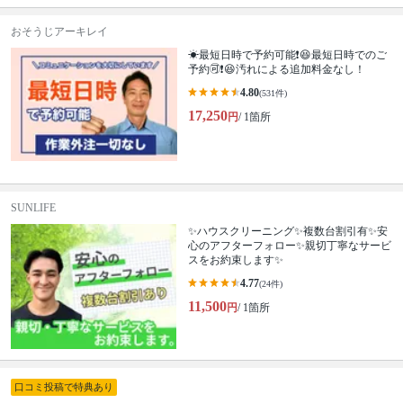
おそうじアーキレイ
☀最短日時で予約可能❗😆最短日時でのご
予約🉑❗️😆汚れによる追加料金なし！
4.80
(531件)
17,250
円
/ 1箇所
SUNLIFE
✨ハウスクリーニング✨複数台割引有✨安
心のアフターフォロー✨親切丁寧なサービ
スをお約束します✨
4.77
(24件)
11,500
円
/ 1箇所
口コミ投稿で特典あり