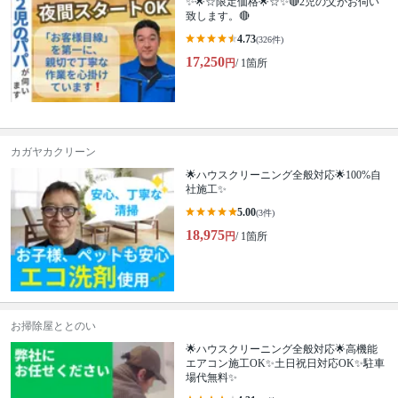
✨🌟☆限定価格🌟☆✨🔴2児の父がお伺い
致します。🔴
4.73
(326件)
17,250
円
/ 1箇所
カガヤカクリーン
🌟ハウスクリーニング全般対応🌟100%自
社施工✨
5.00
(3件)
18,975
円
/ 1箇所
お掃除屋ととのい
🌟ハウスクリーニング全般対応🌟高機能
エアコン施工OK✨土日祝日対応OK✨駐車
場代無料✨