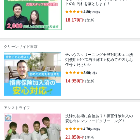
トの油汚れを落とします！
4.80
(520件)
18,170
円
/ 1箇所
クリーンサイド東京
🌟ハウスクリーニング全般対応🌟エコ洗
剤使用✨100%自社施工✨初めての方もお
任せください✨
5.00
(3件)
14,950
円
/ 1箇所
アシストライフ
洗浄の技術に自信あり！損害保険加入の
安心☆レンジフードクリーニング！
4.70
(456件)
21,850
円
/ 1箇所