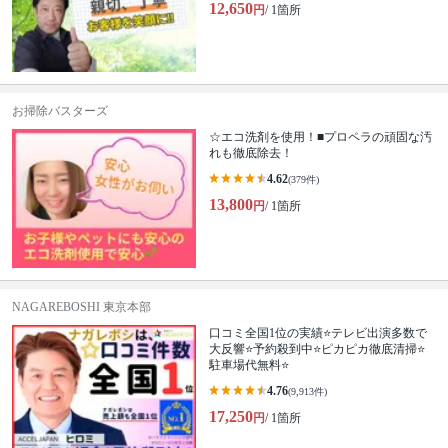
12,650
円
/ 1箇所
お掃除バスターズ
☆エコ洗剤を使用！■プロペラの頑固な汚
れも徹底除去！
4.62
(379件)
13,800
円
/ 1箇所
NAGAREBOSHI 東京本部
口コミ全国1位の実績⭐テレビ出演多数で
大反響⭐予約殺到中⭐ピカピカ徹底清掃⭐
駐車場代無料⭐
4.76
(9,913件)
17,250
円
/ 1箇所