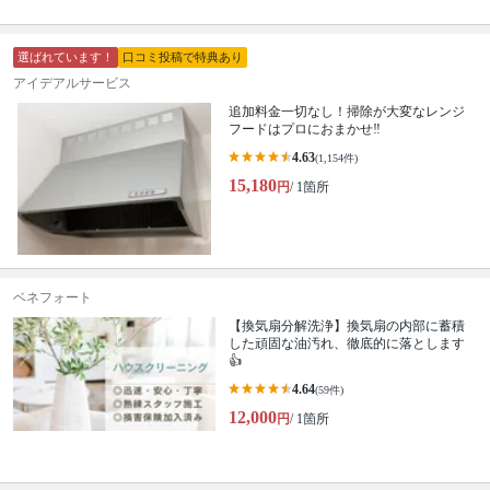
選ばれています！
口コミ投稿で特典あり
アイデアルサービス
追加料金一切なし！掃除が大変なレンジ
フードはプロにおまかせ‼︎
4.63
(1,154件)
15,180
円
/ 1箇所
ベネフォート
【換気扇分解洗浄】換気扇の内部に蓄積
した頑固な油汚れ、徹底的に落とします
👍
4.64
(59件)
12,000
円
/ 1箇所