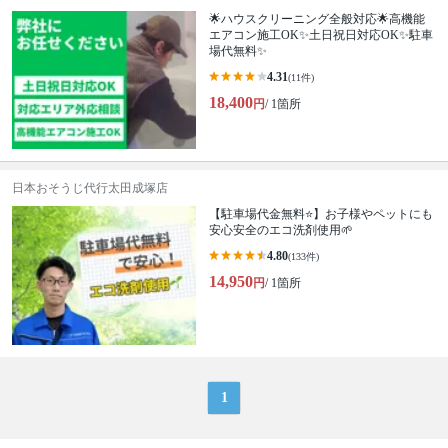
🌟ハウスクリーニング全般対応🌟高機能
エアコン施工OK✨土日祝日対応OK✨駐車
場代無料✨
4.31
(11件)
18,400
円
/ 1箇所
日本おそうじ代行太田成塚店
【駐車場代金無料⭐️】お子様やペットにも
安心安全のエコ洗剤使用🌱
4.80
(133件)
14,950
円
/ 1箇所
1