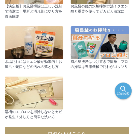
【決定版】お風呂掃除は正しい洗剤
お風呂の鏡の水垢掃除方法！クエン
で清潔に！場所と汚れ別にやり方を
酸と重曹を使ってピカピカ清潔に
徹底解説
水垢汚れにはクエン酸が効果的！お
風呂釜洗浄はつけ置きで簡単！プロ
風呂・蛇口などの汚れの落とし方
の掃除は専用機械で汚れがゴッソリ
詳細検索
浴槽のエプロンを掃除しないとカビ
が発生！外し方と簡単な洗い方
ワタシトはこちら