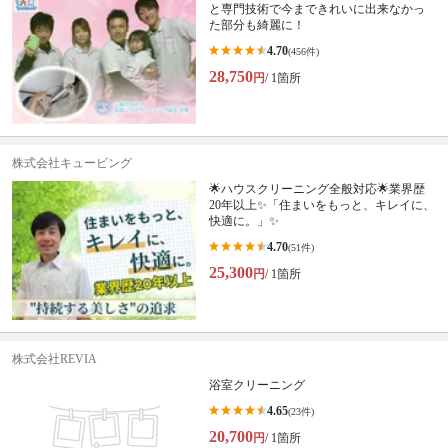
と専門技術で今まできれいに出来なかっ
た部分も綺麗に！
4.70
(456件)
28,750
円
/ 1箇所
株式会社キュービング
🌟ハウスクリーニング全般対応🌟業界歴
20年以上✨「住まいをもっと、キレイに、
快適に。」✨
4.70
(51件)
25,300
円
/ 1箇所
株式会社REVIA
浴室クリーニング
4.65
(23件)
20,700
円
/ 1箇所