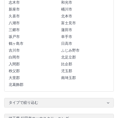
志木市
和光市
新座市
桶川市
久喜市
北本市
八潮市
富士見市
三郷市
蓮田市
坂戸市
幸手市
鶴ヶ島市
日高市
吉川市
ふじみ野市
白岡市
北足立郡
入間郡
比企郡
秩父郡
児玉郡
大里郡
南埼玉郡
北葛飾郡
タイプで絞り込む