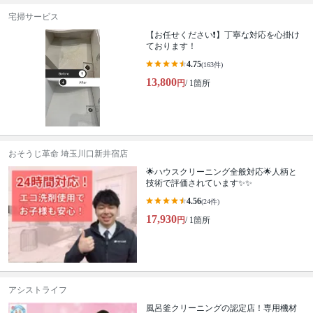
宅掃サービス
【お任せください❗️】丁寧な対応を心掛け
ております！
4.75
(163件)
13,800
円
/ 1箇所
おそうじ革命 埼玉川口新井宿店
🌟ハウスクリーニング全般対応🌟人柄と
技術で評価されています✨✨
4.56
(24件)
17,930
円
/ 1箇所
アシストライフ
風呂釜クリーニングの認定店！専用機材