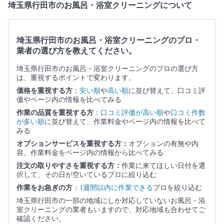
埼玉県行田市のお風呂・浴室クリーニングについて
埼玉県行田市のお風呂・浴室クリーニングのプロ・
業者の選び方を教えてください。
埼玉県行田市のお風呂・浴室クリーニングのプロの選び方
は、重視するポイントで変わります。
価格を重視する方
：
安い順
や
高い順
に並び替えて、口コミ評
価やページ内の情報を比べてみる
作業の品質を重視する方
：
口コミ評価が高い順
や
口コミ件数
が多い順
に並び替えて、作業料金やページ内の情報を比べて
みる
オプションサービスを重視する方：
オプションの有無や内
容、作業料金をページ内の情報から比べてみる
注文の取りやすさを重視する方：
作業に来てほしい日付を選
択して、その日が空いているプロに絞り込む
作業をお急ぎの方
：
1週間以内に作業できる
プロを絞り込む
埼玉県行田市の一部の地域にしか対応していないお風呂・浴
室クリーニングの業者もいますので、対応地域も合わせてご
確認ください。