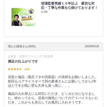
現場監督実績１０年以上 親切な対
応・丁寧な作業を心掛けております！
re-life
澄んだ緑色さん(40代)
2026年03月
お風呂・浴室クリーニング | 埼玉県
満足の仕上がりです
4.60
浴室と備品（風呂フタや洗面器）の清掃をお願いしました。
前回もユアマイスターで別の業者さんにお願いしてから2年
ほどですが既に壁も天井も真っ黒に。。。
備品の入れ替えにも対応いただき、ピッカピカになりまし
た。終わってから、浴室の換気についてのアドバイスもいた
だき、これからも安心してお風呂に入れそうです。