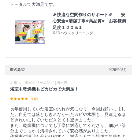
トータルで大満足です。
🎉快適な空間作りのサポート🎉 安
心安全⭐清潔丁寧⭐高品質⭐ お客様満
足度１２０％🌷
KSDハウスクリーニング
匿名希望
2026年03月
お風呂・浴室クリーニング | 埼玉県
浴室も乾燥機もピカピカで大満足！
5.00
長年使用していた浴室の汚れが気になり、今回お願いしまし
た。自分では落としきれなかったカビや水垢も、見違えるほ
どきれいにしていただきとても驚きました。
また、乾燥機についても丁寧に対応してくださり、細かい部
分までしっかり清掃されていて安心感がありました。
作業中の説明も分かりやすく、対応もとても親切で気持ちよ