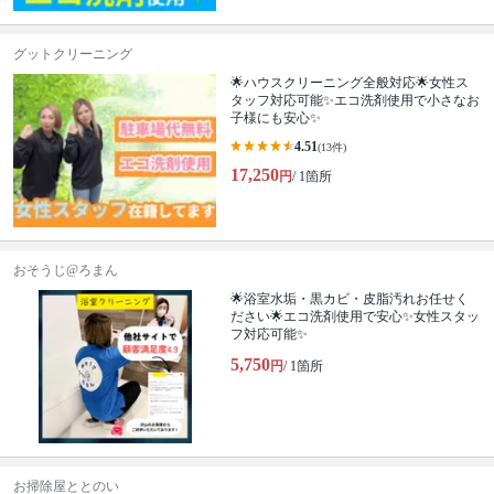
グットクリーニング
🌟ハウスクリーニング全般対応🌟女性ス
タッフ対応可能✨エコ洗剤使用で小さなお
子様にも安心✨
4.51
(13件)
17,250
円
/ 1箇所
おそうじ@ろまん
🌟浴室水垢・黒カビ・皮脂汚れお任せく
ださい🌟エコ洗剤使用で安心✨女性スタッ
フ対応可能✨
5,750
円
/ 1箇所
お掃除屋ととのい