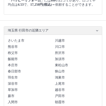
「
ハッピーリフォーム
」には
8件
の口コミがあり、口コミ平
均点は
4.53
で、
17,250円(税込)～
依頼することができます。
埼玉県 行田市の近隣エリア
さいたま市
川越市
熊谷市
川口市
秩父市
所沢市
飯能市
加須市
本庄市
東松山市
春日部市
狭山市
羽生市
鴻巣市
深谷市
上尾市
草加市
越谷市
蕨市
戸田市
入間市
朝霞市