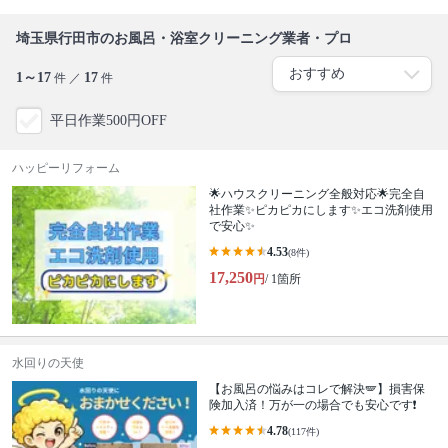
埼玉県行田市のお風呂・浴室クリーニング業者・プロ
1～17
17
件 ／
件
平日作業500円OFF
ハッピーリフォーム
🌟ハウスクリーニング全般対応🌟完全自
社作業✨️ピカピカにします✨️エコ洗剤使用
で安心✨
4.53
(8件)
17,250
円
/ 1箇所
水回りの天使
【お風呂の悩みはコレで解決🪽】損害保
険加入済！万が一の場合でも安心です❗️
4.78
(117件)