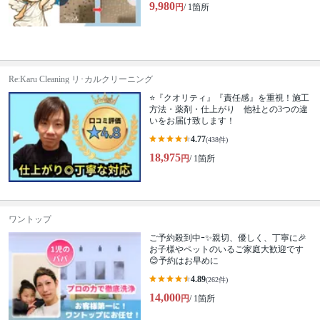
9,980
円
/ 1箇所
Re:Karu Cleaning リ･カルクリーニング
⭐『クオリティ』『責任感』を重視！施工
方法・薬剤・仕上がり 他社との3つの違
いをお届け致します！
4.77
(438件)
18,975
円
/ 1箇所
ワントップ
ご予約殺到中ｰ✨親切、優しく、丁寧に🎉
お子様やペットのいるご家庭大歓迎です
😊予約はお早めに
4.89
(262件)
14,000
円
/ 1箇所