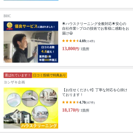
BHC
🌟ハウスクリーニング全般対応🌟安心の
自社作業✨プロの技術でお客様に感動をお
届け😃
4.69
(114件)
13,800
円
/ 1箇所
選ばれています！
口コミ投稿で特典あり
ヨシザキ企画
【お任せください❗️】丁寧な対応を心掛け
ております！
4.70
(167件)
18,170
円
/ 1箇所