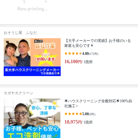
おそうじ屋 ふなだ
【大手メーカーでの実績】お子様のいる
家庭も安心です👨
4.80
(172件)
16,100
円
/ 1箇所
カガヤカクリーン
🌟ハウスクリーニング全般対応🌟100%自
社施工✨
5.00
(3件)
18,975
円
/ 1箇所