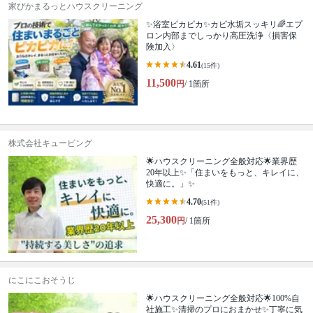
家ぴかまるっとハウスクリーニング
✨浴室ピカピカ✨カビ水垢スッキリ🌈エプ
ロン内部までしっかり高圧洗浄〈損害保
険加入〉
4.61
(15件)
11,500
円
/ 1箇所
株式会社キュービング
🌟ハウスクリーニング全般対応🌟業界歴
20年以上✨「住まいをもっと、キレイに、
快適に。」✨
4.70
(51件)
25,300
円
/ 1箇所
にこにこおそうじ
🌟ハウスクリーニング全般対応🌟100%自
社施工✨清掃のプロにおまかせ✨丁寧に気