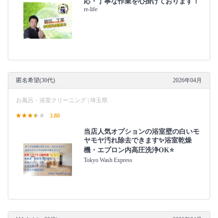
応・丁寧な作業を心掛けております！
re-life
匿名希望(30代)
2026年04月
お風呂・浴室クリーニング | 埼玉県
3.80
当店人気オプションの浴室壁の白いモ
ヤモヤ汚れ除去できます✨浴室乾燥
機・エプロン内高圧洗浄OK⭐️
Tokyo Wash Express