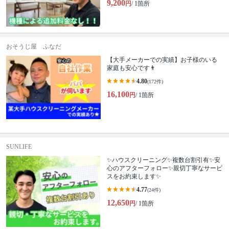
9,200
円
/ 1箇所
おそうじ屋 ふなだ
【大手メーカーでの実績】お子様のいる
家庭も安心です👨
4.80
(172件)
16,100
円
/ 1箇所
SUNLIFE
✨ハウスクリーニング✨複数台割引有✨安
心のアフターフォロー✨親切丁寧なサービ
スをお約束します✨
4.77
(24件)
12,650
円
/ 1箇所