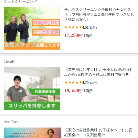
グットクリーニング
🌟ハウスクリーニング全般対応🌟女性ス
タッフ対応可能✨エコ洗剤使用で小さなお
子様にも安心✨
4.51
(13件)
17,250
円
/ 1箇所
Cleanly
【業界歴は15年目❗️】お子様大歓迎👶✨施
工から3日以内の再施工は無料で安心☘️
4.75
(128件)
19,550
円
/ 1箇所
Ave Cozy
【安心の自社作業❗️】お子様やペットに安
心安全のエコ洗剤使用🌱