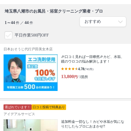
埼玉県八潮市のお風呂・浴室クリーニング業者・プロ
1～44
44
件 ／
件
平日作業500円OFF
日本おそうじ代行戸田美女木店
🎉口コミ見れば一目瞭然🎉カビ、水垢、
鏡のウロコの悩み解決します！
4.78
(741件)
13,800
円
/ 1箇所
選ばれています！
口コミ投稿で特典あり
アイデアルサービス
追加料金一切なし！カビや水垢が気にな
りだしたらプロにおまかせ‼︎