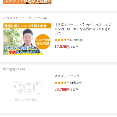
ハウスクリーニング ルナハル
【浴室クリーニング】カビ、水垢、エプ
ロン内、鏡、気になる汚れスッキリきれ
いに
4.76
(191件)
17,020
円
/ 1箇所
株式会社REVIA
浴室クリーニング
4.65
(23件)
20,700
円
/ 1箇所