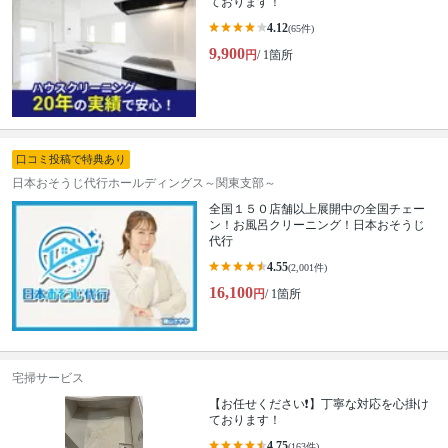
ております！
4.12
(65件)
9,900
円
/ 1箇所
口コミ投稿で特典あり
日本おそうじ代行ホールディングス～関東支部～
全国１５０店舗以上展開中の全国チェー
ン！お風呂クリーニング！日本おそうじ
代行
4.55
(2,001件)
16,100
円
/ 1箇所
宅掃サービス
【お任せください❗️】丁寧な対応を心掛け
ております！
4.75
(163件)