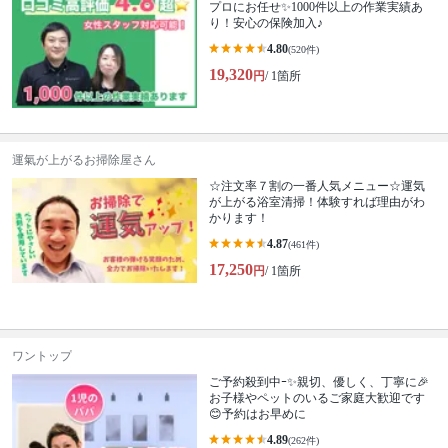
プロにお任せ✨1000件以上の作業実績あ
り！安心の保険加入♪
4.80
(520件)
19,320
円
/ 1箇所
運氣が上がるお掃除屋さん
☆注文率７割の一番人気メニュー☆運気
が上がる浴室清掃！体験すれば理由がわ
かります！
4.87
(461件)
17,250
円
/ 1箇所
ワントップ
ご予約殺到中ｰ✨親切、優しく、丁寧に🎉
お子様やペットのいるご家庭大歓迎です
😊予約はお早めに
4.89
(262件)