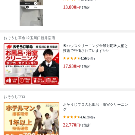
13,800
円
/ 1箇所
おそうじ革命 埼玉川口新井宿店
🌟ハウスクリーニング全般対応🌟人柄と
技術で評価されています✨✨
4.56
(24件)
17,930
円
/ 1箇所
おそうじプロ
おそうじプロのお風呂・浴室クリーニン
グ
4.61
(20件)
22,770
円
/ 1箇所