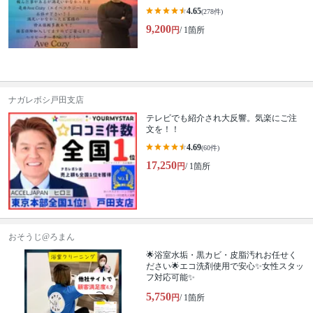
4.65
(278件)
9,200
円
/ 1箇所
ナガレボシ戸田支店
テレビでも紹介され大反響。気楽にご注
文を！！
4.69
(60件)
17,250
円
/ 1箇所
おそうじ@ろまん
🌟浴室水垢・黒カビ・皮脂汚れお任せく
ださい🌟エコ洗剤使用で安心✨女性スタッ
フ対応可能✨
5,750
円
/ 1箇所