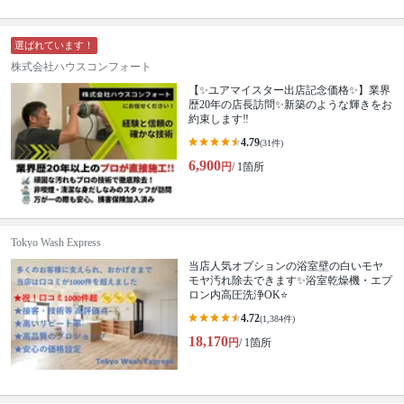
選ばれています！
株式会社ハウスコンフォート
【✨ユアマイスター出店記念価格✨】業界
歴20年の店長訪問✨新築のような輝きをお
約束します‼️
4.79
(31件)
6,900
円
/ 1箇所
Tokyo Wash Express
当店人気オプションの浴室壁の白いモヤ
モヤ汚れ除去できます✨浴室乾燥機・エプ
ロン内高圧洗浄OK⭐️
4.72
(1,384件)
18,170
円
/ 1箇所