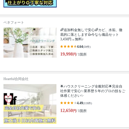
ベネフォート
🌈追加料金無しで安心🌈カビ、水垢、徹
底的に落とします👍今なら備品セット
3,450円→無料♪
4.64
(59件)
19,998
円
/ 1箇所
Heartful合同会社
🌟ハウスクリーニング全般対応🌟完全自
社作業で安心✨業界歴５年のプロの技をご
体感ください✨
4.49
(119件)
12,650
円
/ 1箇所