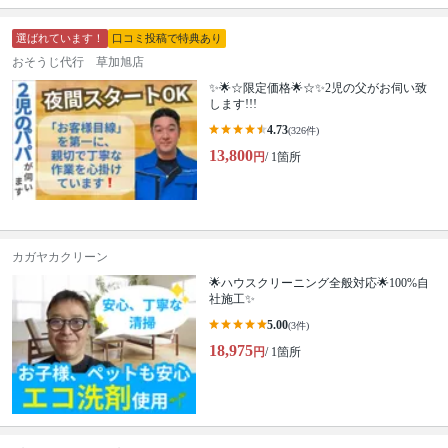
選ばれています！
口コミ投稿で特典あり
おそうじ代行 草加旭店
✨🌟☆限定価格🌟☆✨2児の父がお伺い致
します!!!
4.73
(326件)
13,800
円
/ 1箇所
カガヤカクリーン
🌟ハウスクリーニング全般対応🌟100%自
社施工✨
5.00
(3件)
18,975
円
/ 1箇所