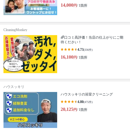
14,000
円
/ 1箇所
CleaningMonkey
🌈口コミ高評価！当店の仕上がりにご期
待ください！
4.73
(336件)
16,100
円
/ 1箇所
ハウスッキリ
ハウスッキリの浴室クリーニング
4.80
(475件)
20,125
円
/ 1箇所