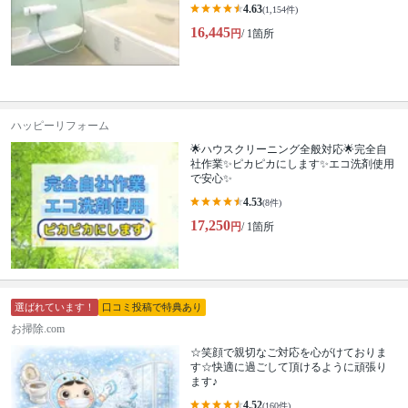
4.63
(1,154件)
16,445
円
/ 1箇所
ハッピーリフォーム
🌟ハウスクリーニング全般対応🌟完全自
社作業✨️ピカピカにします✨️エコ洗剤使用
で安心✨
4.53
(8件)
17,250
円
/ 1箇所
選ばれています！
口コミ投稿で特典あり
お掃除.com
☆笑顔で親切なご対応を心がけておりま
す☆快適に過ごして頂けるように頑張り
ます♪
4.52
(160件)