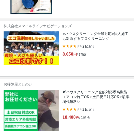
株式会社スマイルライフナビゲーションズ
⭐ハウスクリーニング全般対応⭐法人施工
も対応するプロクリーニング！
4.21
(25件)
8,050
円
/ 1箇所
お掃除屋ととのい
🌟ハウスクリーニング全般対応🌟高機能
エアコン施工OK✨土日祝日対応OK✨駐車
場代無料✨
4.31
(11件)
18,400
円
/ 1箇所