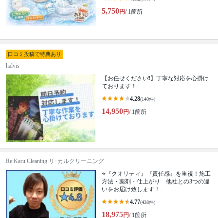
5,750
円
/ 1箇所
口コミ投稿で特典あり
halvis
【お任せください❗️】丁寧な対応を心掛け
ております！
4.28
(140件)
14,950
円
/ 1箇所
Re:Karu Cleaning リ･カルクリーニング
⭐『クオリティ』『責任感』を重視！施工
方法・薬剤・仕上がり 他社との3つの違
いをお届け致します！
4.77
(438件)
18,975
円
/ 1箇所