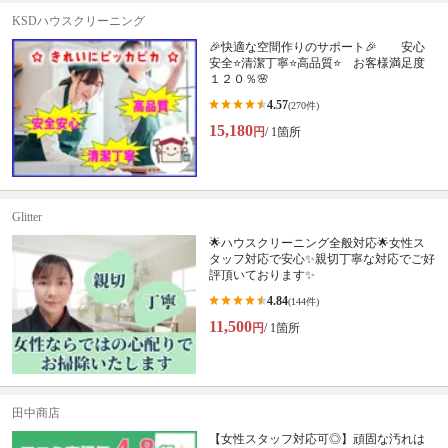
KSDハウスクリーニング
🎉快適な空間作りのサポート🎉 安心
安全⭐清潔丁寧⭐高品質⭐ お客様満足度
１２０％🌸
4.57
(270件)
15,180
円
/ 1箇所
Glitter
🌟ハウスクリーニング全般対応🌟女性ス
タッフ対応で安心✨親切丁寧な対応でご好
評頂いております✨
4.84
(144件)
11,500
円
/ 1箇所
田中商店
【女性スタッフ対応可◎】頑固な汚れは