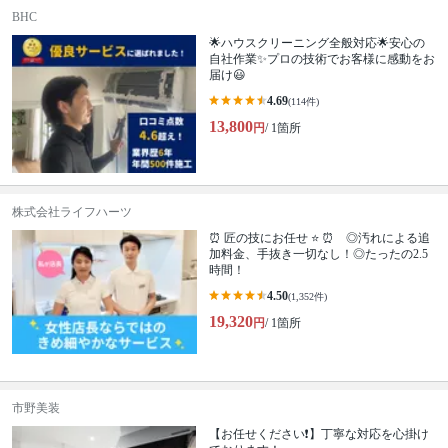
BHC
🌟ハウスクリーニング全般対応🌟安心の
自社作業✨プロの技術でお客様に感動をお
届け😃
4.69
(114件)
13,800
円
/ 1箇所
株式会社ライフハーツ
⏰ 匠の技にお任せ ⭐ ⏰ ◎汚れによる追
加料金、手抜き一切なし！◎たったの2.5
時間！
4.50
(1,352件)
19,320
円
/ 1箇所
市野美装
【お任せください❗️】丁寧な対応を心掛け