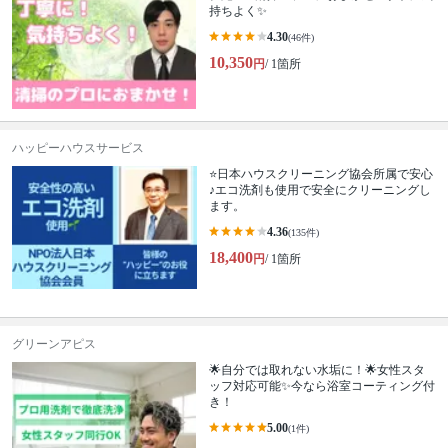
持ちよく✨
4.30
(46件)
10,350
円
/ 1箇所
ハッピーハウスサービス
⭐️日本ハウスクリーニング協会所属で安心
♪エコ洗剤も使用で安全にクリーニングし
ます。
4.36
(135件)
18,400
円
/ 1箇所
グリーンアピス
🌟自分では取れない水垢に！🌟女性スタ
ッフ対応可能✨今なら浴室コーティング付
き！
5.00
(1件)