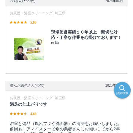
kkkさん(〜20代)
2026年04月
お風呂・浴室クリーニング | 埼玉県
5.00
現場監督実績１０年以上 親切な対
応・丁寧な作業を心掛けております！
re-life
澄んだ緑色さん(40代)
2026年03月
詳細検索
お風呂・浴室クリーニング | 埼玉県
満足の仕上がりです
4.60
浴室と備品（風呂フタや洗面器）の清掃をお願いしました。
前回もユアマイスターで別の業者さんにお願いしてから2年