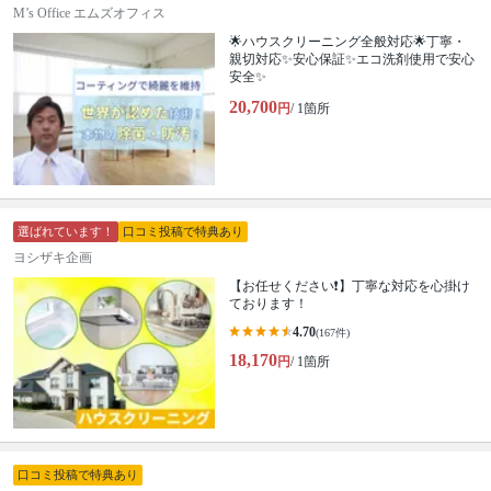
M’s Office エムズオフィス
🌟ハウスクリーニング全般対応🌟丁寧・
親切対応✨安心保証✨エコ洗剤使用で安心
安全✨
20,700
円
/ 1箇所
選ばれています！
口コミ投稿で特典あり
ヨシザキ企画
【お任せください❗️】丁寧な対応を心掛け
ております！
4.70
(167件)
18,170
円
/ 1箇所
口コミ投稿で特典あり