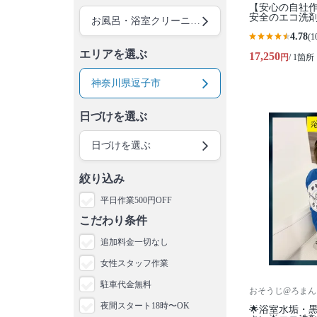
【安心の自社作
安全のエコ洗剤
お風呂・浴室クリーニング
4.78
(1
エリアを選ぶ
17,250
円
/ 1箇所
神奈川県逗子市
日づけを選ぶ
日づけを選ぶ
絞り込み
平日作業500円OFF
こだわり条件
追加料金一切なし
女性スタッフ作業
駐車代金無料
おそうじ@ろまん
夜間スタート18時〜OK
🌟浴室水垢・