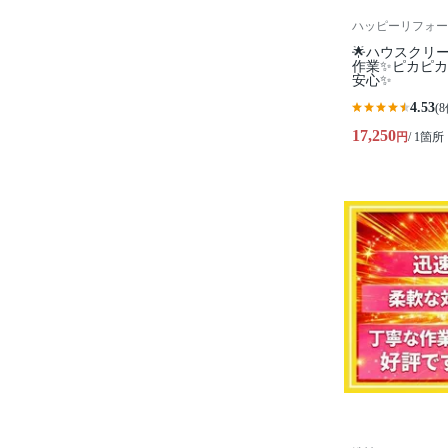
ハッピーリフォー
🌟ハウスクリ
作業✨️ピカピ
安心✨
4.53
(8
17,250
円
/ 1箇所