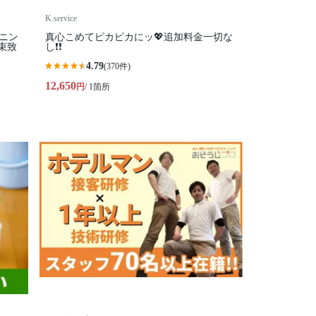
K.service
ニン
真心こめてピカピカにッ💖追加料金一切な
束致
し❗️❗️
4.79
(370件)
12,650
円
/ 1箇所