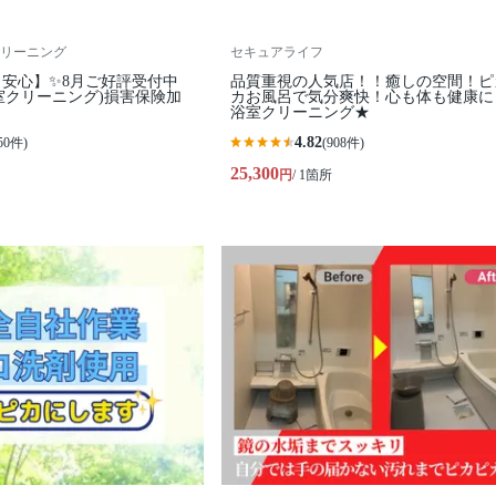
リーニング
セキュアライフ
安心】✨️8月ご好評受付中
品質重視の人気店！！癒しの空間！ピ
浴室クリーニング)損害保険加
カお風呂で気分爽快！心も体も健康に
浴室クリーニング★
4.82
50件)
(908件)
25,300
円
/ 1箇所