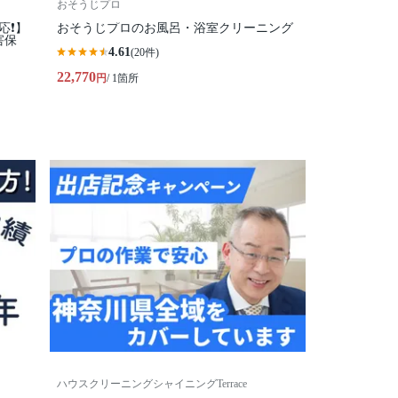
おそうじプロ
❗️】
おそうじプロのお風呂・浴室クリーニング
害保
4.61
(20件)
22,770
円
/ 1箇所
ハウスクリーニングシャイニングTerrace