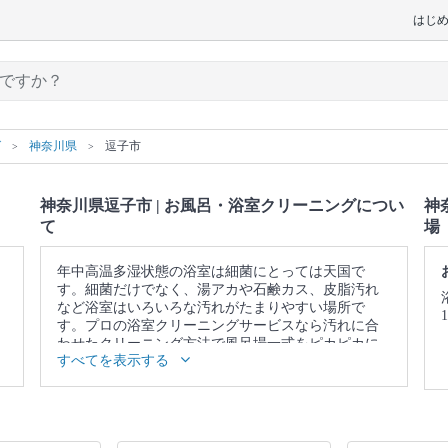
はじ
グ
神奈川県
逗子市
神奈川県逗子市 | お風呂・浴室クリーニングについ
神
て
場
年中高温多湿状態の浴室は細菌にとっては天国で
す。細菌だけでなく、湯アカや石鹸カス、皮脂汚れ
など浴室はいろいろな汚れがたまりやすい場所で
す。プロの浴室クリーニングサービスなら汚れに合
わせたクリーニング方法で風呂場一式をピカピカに
すべてを表示する
仕上げます。
▼表示価格に含まれるお風呂・浴室クリーニングの
作業範囲
浴槽 / 蛇口 / シャワー / 天井 / 壁 / 床 / 扉 / 照明 / 換気