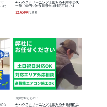
応可
🌟ハウスクリーニング全般対応🌟駐車場代
いた
一律1000円✨神奈川県全域対応可能です
12,650
円
/ 1箇所
お掃除屋ととのい
で安心
🌟ハウスクリーニング全般対応🌟高機能エ