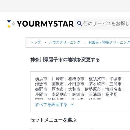
search
トップ
ハウスクリーニング
お風呂・浴室クリーニン
神奈川県逗子市の地域を変更する
横浜市
川崎市
相模原市
横須賀市
平塚市
鎌倉市
藤沢市
小田原市
茅ヶ崎市
三浦市
秦野市
厚木市
大和市
伊勢原市
海老名市
座間市
南足柄市
綾瀬市
三浦郡
高座郡
中郡
足柄上郡
足柄下郡
愛甲郡
すべてを表示する
セットメニューを選ぶ