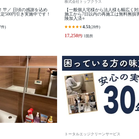
株式会社トップクラス
！🎊／ 日頃の感謝を込め
【一般個人宅様から法人様も幅広く対応
定500円引き実施中です！
施工から7日以内の再施工は無料🈚️損
険加入済⭐️
4.51
7件)
(28件)
17,250
円
/ 1箇所
トータルエッジクリーンサービス