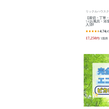
リックルハウスク
【親切・丁寧・
✨️(お風呂・
入済❗️
4.74
(4
17,250
円
/ 1箇所