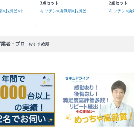
扇 / 排水口 / トイレ・洗面台(3点ユニットの場合) / 作
3点セット
2点セット
業場所の簡易清掃
扇×お風呂×ト
キッチン×換気扇×お風呂
キッチン×換
口コミ
もご参照ください。
※本ページでは一部プロモーションを含む場合があ
ります。
グ業者・プロ
おすすめ順