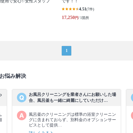
剤使用で安心✨女性スタッフ
です！！
4.51
(7件)
17,250
円
/ 1箇所
1
お悩み解決
っ
お風呂クリーニングを業者さんにお願いした場
合、風呂釜も一緒に綺麗にしていただけ…
ん
風呂釜のクリーニングは標準の浴室クリーニン
相
グに含まれておらず、別料金のオプションサー
ビスとして提供…