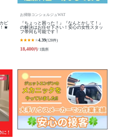
お掃除コンシェルジュWAT
カピ
『ちょっと困った！』『なんとかして！』
！★
の解決はお任せ下さい！安心の女性スタッ
フ帯同も可能です！
4.39
(128件)
18,400
円
/ 1箇所