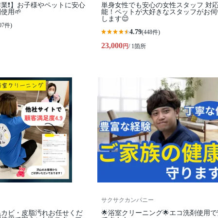
業❗️】お子様やペットに安心
単身女性でも安心の女性スタッフ 対
使用🌱
能！ペットが大好きなスタッフがお伺
します😌
07件)
4.79
(448件)
23,000
円
/ 1箇所
サクサクカンパニー
黒カビ・皮脂汚れお任せくだ
🌟浴室クリーニング🌟エコ洗剤使用