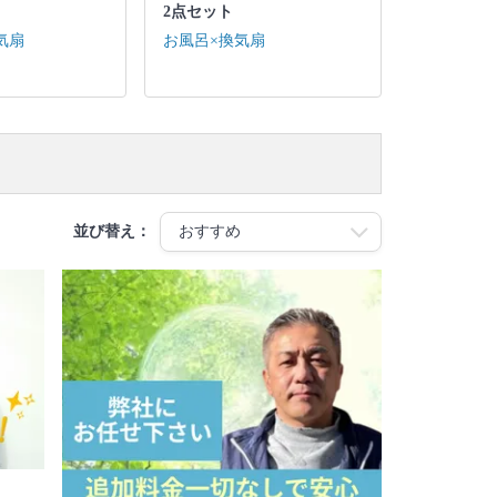
2点セット
気扇
お風呂×換気扇
並び替え：