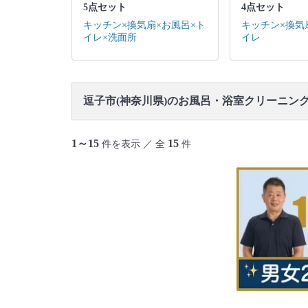
5点セット
4点セット
キッチン×換気扇×お風呂×ト
キッチン×換気
イレ×洗面所
イレ
逗子市(神奈川県)のお風呂・浴室クリーニン
1～15
15
件を表示 ／ 全
件