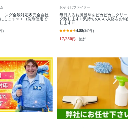
ム
おそうじファイター
ーニング全般対応🌟完全自社
毎日入るお風呂🛀をピカピカにクリー
カにします✨️エコ洗剤使用で
グ致します✨気持ちのいい入浴をお約
します✨
4.88
件)
(340件)
17,250
円
/ 1箇所