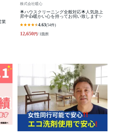
株式会社暖心
🌟ハウスクリーニング全般対応🌟人気急上
昇中👍暖かい心を持ってお伺い致します✨
営業
4.63
(54件)
12,650
円
/ 1箇所