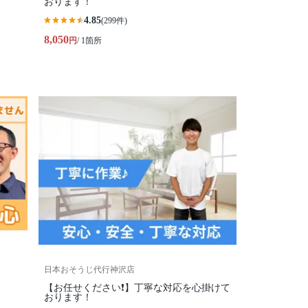
おります！
4.85
(299件)
8,050
円
/ 1箇所
日本おそうじ代行神沢店
【お任せください❗️】丁寧な対応を心掛けて
おります！