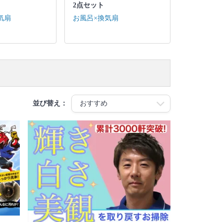
2点セット
気扇
お風呂×換気扇
並び替え：