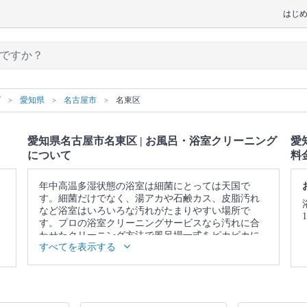
はじ
グ
愛知県
名古屋市
名東区
愛知県名古屋市名東区 | お風呂・浴室クリーニング
愛
について
料
年中高温多湿状態の浴室は細菌にとっては天国で
す。細菌だけでなく、湯アカや石鹸カス、皮脂汚れ
など浴室はいろいろな汚れがたまりやすい場所で
す。プロの浴室クリーニングサービスなら汚れに合
わせたクリーニング方法で風呂場一式をピカピカに
すべてを表示する
仕上げます。
▼表示価格に含まれるお風呂・浴室クリーニングの
作業範囲
浴槽 / 蛇口 / シャワー / 天井 / 壁 / 床 / 扉 / 照明 / 換気