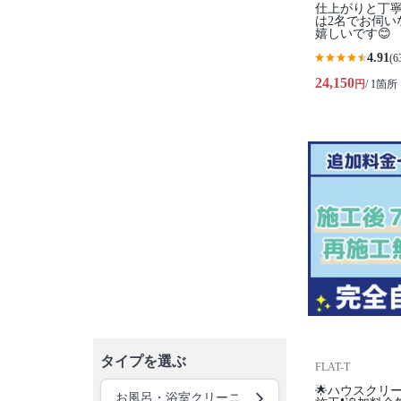
仕上がりと丁寧
は2名でお伺い
嬉しいです😊
4.91
(6
24,150
円
/ 1箇所
タイプを選ぶ
FLAT-T
🌟ハウスクリ
お風呂・浴室クリーニング