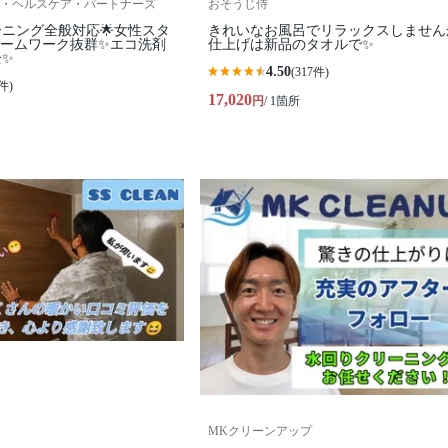
・ヘルスケア・パートナーズ
おそうじ侍
ーニング全般対応🌟女性スタ
きれいなお風呂でリラックスしません
チームワーク抜群✨エコ洗剤
仕上げは新品のタオルで✨
全✨
4.50
(317件)
件)
17,020
円
/ 1箇所
MKクリーンアップ