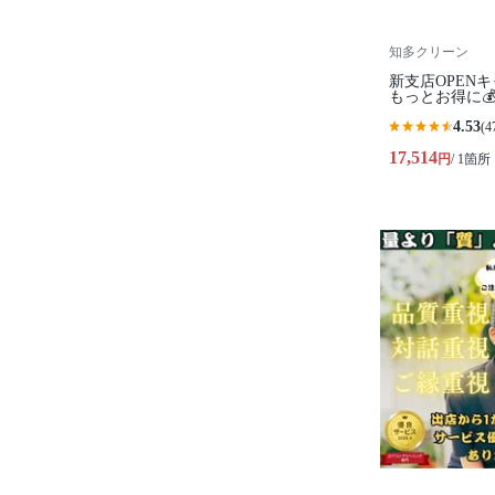
知多クリーン
新支店OPEN
もっとお得に
4.53
(4
17,514
円
/ 1箇所