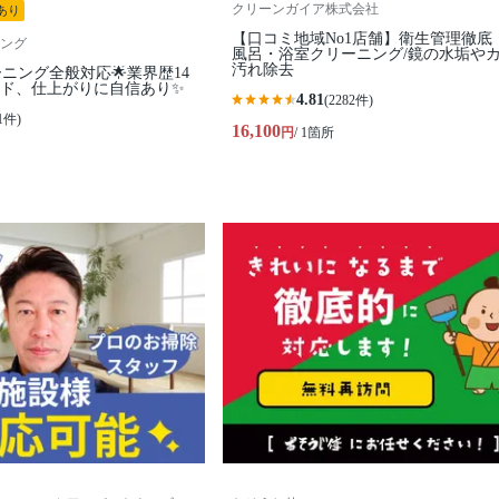
クリーンガイア株式会社
あり
【口コミ地域No1店舗】衛生管理徹底
ング
風呂・浴室クリーニング/鏡の水垢や
汚れ除去
ーニング全般対応🌟業界歴14
ード、仕上がりに自信あり✨
4.81
(2282件)
1件)
16,100
円
/ 1箇所