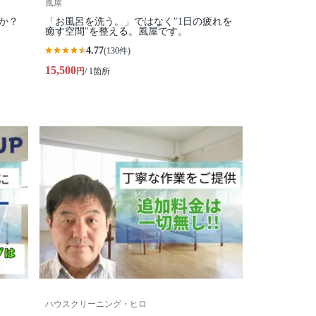
風屋
か？
「お風呂を洗う。」ではなく″1日の疲れを
癒す空間″を整える。風屋です。
4.77
(130件)
15,500
円
/ 1箇所
ハウスクリーニング・ヒロ