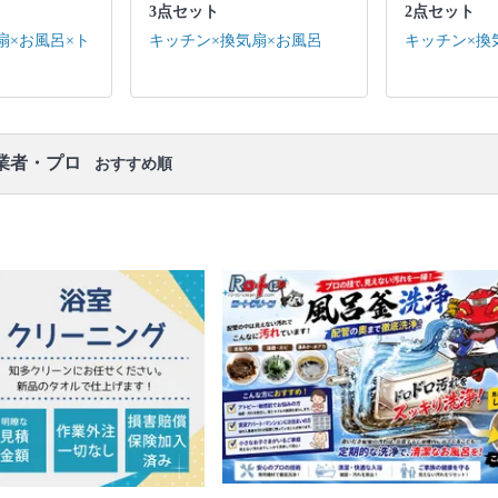
扇 / 排水口 / トイレ・洗面台(3点ユニットの場合) / 作
3点セット
2点セット
業場所の簡易清掃
扇×お風呂×ト
キッチン×換気扇×お風呂
キッチン×換
口コミ
もご参照ください。
※本ページでは一部プロモーションを含む場合があ
ります。
業者・プロ
おすすめ順