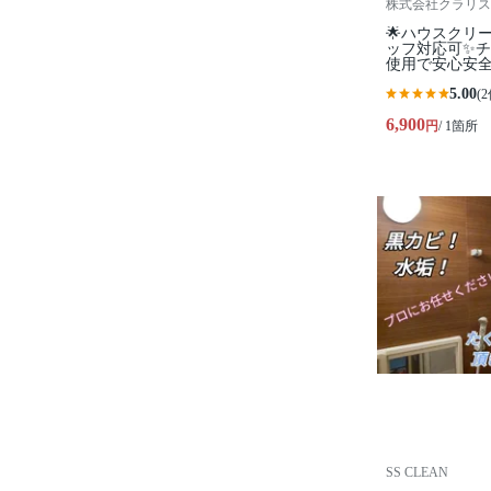
株式会社クラリス
🌟ハウスクリ
ッフ対応可✨
使用で安心安
5.00
(2
6,900
円
/ 1箇所
SS CLEAN