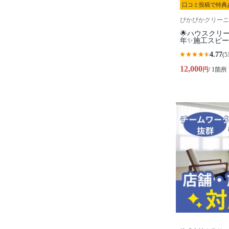
口コミ投稿で特典
ぴかぴかクリーニ
🌟ハウスクリ
年✨施工スピ
4.77
(5
12,000
円
/ 1箇所