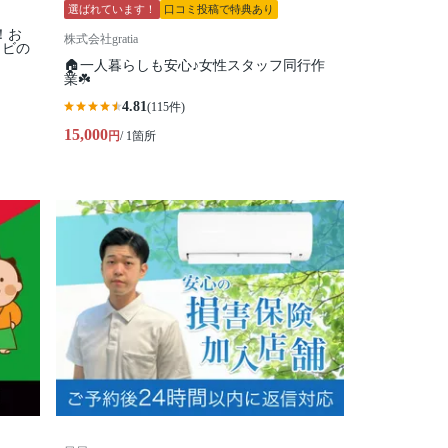
選ばれています！
口コミ投稿で特典あり
！お
株式会社gratia
カビの
🏠一人暮らしも安心♪女性スタッフ同行作
業☘️
4.81
(115件)
15,000
円
/ 1箇所