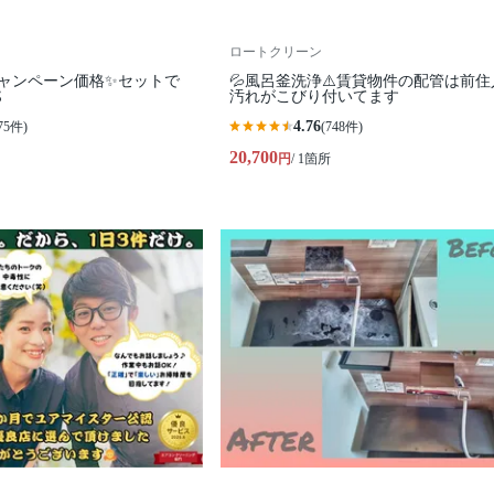
ロートクリーン
キャンペーン価格✨セットで
💦風呂釜洗浄⚠️賃貸物件の配管は前住

汚れがこびり付いてます
4.76
75件)
(748件)
20,700
円
/ 1箇所