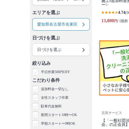
施工❗️追加料金
ー✨
エリアを選ぶ
4.74
(5
13,800
円
/ 1箇所
愛知県名古屋市名東区
日づけを選ぶ
日づけを選ぶ
絞り込み
平日作業500円OFF
こだわり条件
追加料金一切なし
女性スタッフ作業
駐車代金無料
丑寅サービス
夜間スタート18時〜OK
【「一般社団
早朝スタート〜9時OK
会」の正会員】