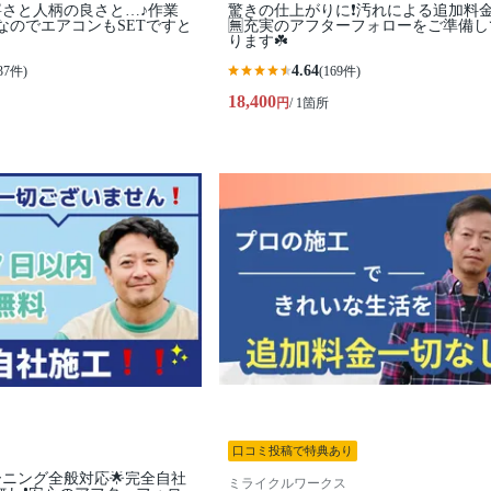
さと人柄の良さと…♪作業
驚きの仕上がりに❗️汚れによる追加料
なのでエアコンもSETですと
🈚️充実のアフターフォローをご準備
ります☘️
4.64
37件)
(169件)
18,400
円
/ 1箇所
口コミ投稿で特典あり
ーニング全般対応🌟完全自社
ミライクルワークス