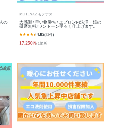
MOTENAZ モテナス
人の
大感謝⭐️早い物勝ち⭐️エプロン内洗浄・鏡の
研磨無料♪ワントーン明るく仕上げます｡
4.85
(25件)
17,250
円
/ 1箇所