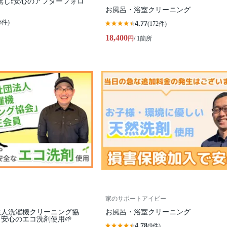
無し❗️安心のアフターフォロ
お風呂・浴室クリーニング
6件)
4.77
(172件)
18,400
円
/ 1箇所
家のサポートアイビー
法人洗濯機クリーニング協
お風呂・浴室クリーニング
安心のエコ洗剤使用🌱
4.78
(9件)