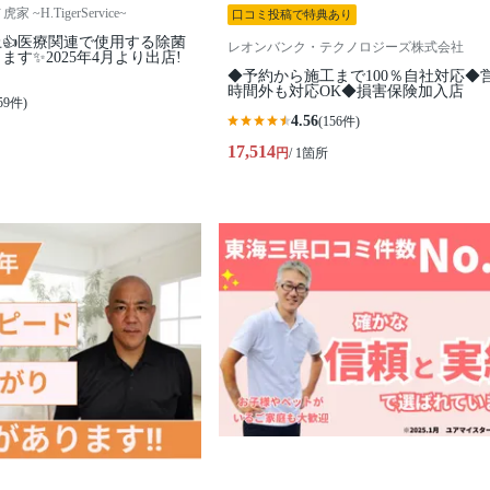
~H.TigerService~
口コミ投稿で特典あり
上👍医療関連で使用する除菌
レオンバンク・テクノロジーズ株式会社
す✨2025年4月より出店!
◆予約から施工まで100％自社対応◆
時間外も対応OK◆損害保険加入店
59件)
4.56
(156件)
17,514
円
/ 1箇所