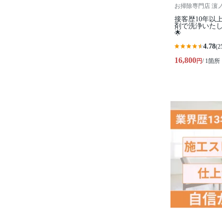
お掃除専門店 濵ノ虎家 
接客歴10年以
剤で洗浄いたしま
🌟
4.78
(2
16,800
円
/ 1箇所