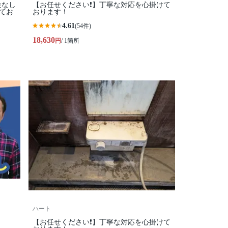
金なし
【お任せください❗️】丁寧な対応を心掛けて
してお
おります！
4.61
(54件)
18,630
円
/ 1箇所
ハート
【お任せください❗️】丁寧な対応を心掛けて