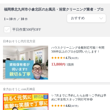
福岡県北九州市小倉北区のお風呂・浴室クリーニング業者・プロ
1～10
10
件 ／
件
平日作業500円OFF
日本おそうじ代行北方店
ハウスクリーニング全般対応可能！年間
500件以上のプロが訪問いたします！
4.75
(362件)
13,800
円
/ 1箇所
全力おそうじ.com天神店
✨ 7月までに予約したらお得 ✨ご予約は早
めに🌸女性スタッフ同行可🌸😷
4.82
(387件)