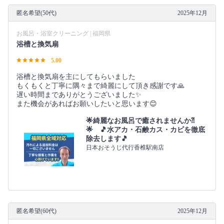
匿名希望(50代)
2025年12月
お風呂・浴室クリーニング | 福岡県
浴槽と換気扇
5.00
浴槽と換気扇を主にしてもらいました
もくもくと丁寧に隅々まで綺麗にして頂き感謝です🙏
遅い時間までありがとうございました✨
また機会があればお願いしたいと思います😊
🌟綺麗なお風呂で癒されませんか⁈
🌟 🎵水アカ・石鹸カス・カビを徹底
除去します🎵
日本おそうじ代行香椎駅南店
匿名希望(60代)
2025年12月