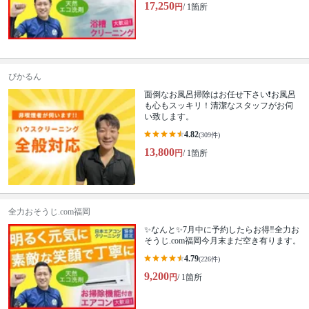
17,250
円
/ 1箇所
ぴかるん
面倒なお風呂掃除はお任せ下さい❗️お風呂
も心もスッキリ！清潔なスタッフがお伺
い致します。
4.82
(309件)
13,800
円
/ 1箇所
全力おそうじ.com福岡
✨なんと✨7月中に予約したらお得‼️全力お
そうじ.com福岡今月末まだ空き有ります。
4.79
(226件)
9,200
円
/ 1箇所