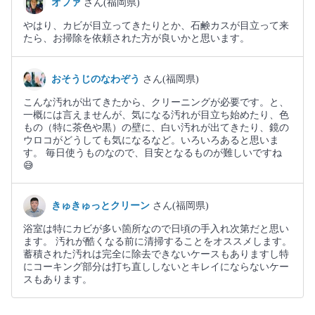
オファ
さん(福岡県)
やはり、カビが目立ってきたりとか、石鹸カスが目立って来
たら、お掃除を依頼された方が良いかと思います。
おそうじのなわぞう
さん(福岡県)
こんな汚れが出てきたから、クリーニングが必要です。と、
一概には言えませんが、気になる汚れが目立ち始めたり、色
もの（特に茶色や黒）の壁に、白い汚れが出てきたり、鏡の
ウロコがどうしても気になるなど。いろいろあると思いま
す。 毎日使うものなので、目安となるものが難しいですね
😅
きゅきゅっとクリーン
さん(福岡県)
浴室は特にカビが多い箇所なので日頃の手入れ次第だと思い
ます。 汚れが酷くなる前に清掃することをオススメします。
蓄積された汚れは完全に除去できないケースもありますし特
にコーキング部分は打ち直ししないとキレイにならないケー
スもあります。