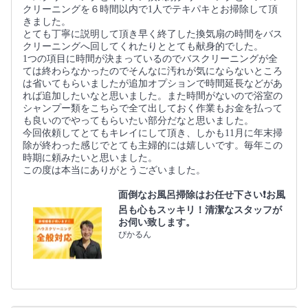
クリーニングを６時間以内で1人でテキパキとお掃除して頂
きました。
とても丁寧に説明して頂き早く終了した換気扇の時間をバス
クリーニングへ回してくれたりととても献身的でした。
1つの項目に時間が決まっているのでバスクリーニングが全
ては終わらなかったのでそんなに汚れが気にならないところ
は省いてもらいましたが追加オプションで時間延長などがあ
れば追加したいなと思いました。また時間がないので浴室の
シャンプー類をこちらで全て出しておく作業もお金を払って
も良いのでやってもらいたい部分だなと思いました。
今回依頼してとてもキレイにして頂き、しかも11月に年末掃
除が終わった感じでとても主婦的には嬉しいです。毎年この
時期に頼みたいと思いました。
この度は本当にありがとうございました。
面倒なお風呂掃除はお任せ下さい❗️お風
呂も心もスッキリ！清潔なスタッフが
お伺い致します。
ぴかるん