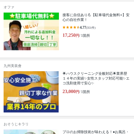
オファ
接客に自信あり💪【駐車場代金無料⭐️】安
心の自社作業！
4.77
(351件)
17,250
円
/ 1箇所
九州美装會
🌟ハウスクリーニング全般対応🌟業界歴
１４年の実績✨女性スタッフ対応可能✨エ
コ洗剤使用で安心✨
23,000
円
/ 1箇所
おそうじキラリ
プロのお掃除技術が味わえる！●お風呂・