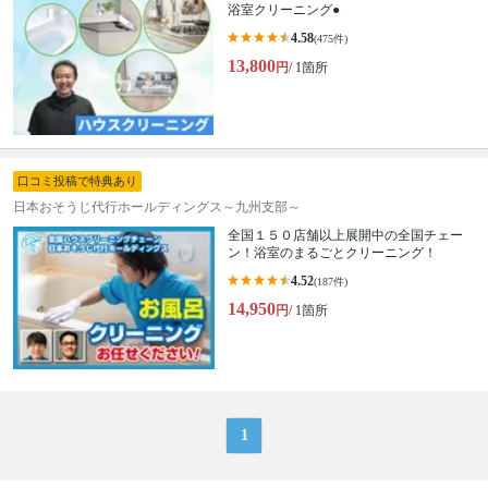
浴室クリーニング●
4.58
(475件)
13,800
円
/ 1箇所
口コミ投稿で特典あり
日本おそうじ代行ホールディングス～九州支部～
全国１５０店舗以上展開中の全国チェー
ン！浴室のまるごとクリーニング！
4.52
(187件)
14,950
円
/ 1箇所
1