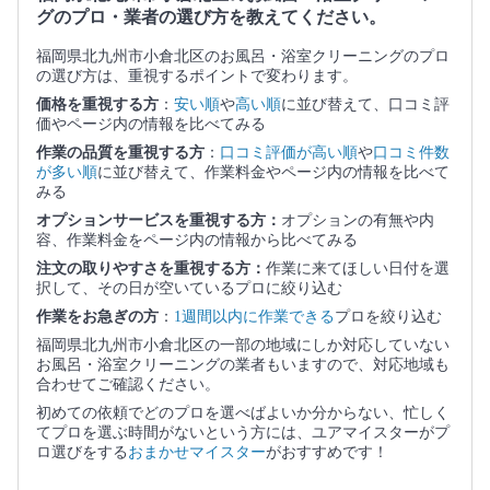
グのプロ・業者の選び方を教えてください。
福岡県北九州市小倉北区のお風呂・浴室クリーニングのプロ
の選び方は、重視するポイントで変わります。
価格を重視する方
：
安い順
や
高い順
に並び替えて、口コミ評
価やページ内の情報を比べてみる
作業の品質を重視する方
：
口コミ評価が高い順
や
口コミ件数
が多い順
に並び替えて、作業料金やページ内の情報を比べて
みる
オプションサービスを重視する方：
オプションの有無や内
容、作業料金をページ内の情報から比べてみる
注文の取りやすさを重視する方：
作業に来てほしい日付を選
択して、その日が空いているプロに絞り込む
作業をお急ぎの方
：
1週間以内に作業できる
プロを絞り込む
福岡県北九州市小倉北区の一部の地域にしか対応していない
お風呂・浴室クリーニングの業者もいますので、対応地域も
合わせてご確認ください。
初めての依頼でどのプロを選べばよいか分からない、忙しく
てプロを選ぶ時間がないという方には、ユアマイスターがプ
ロ選びをする
おまかせマイスター
がおすすめです！