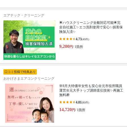
エアテック・クリーニング
🌟ハウスクリーニング全般対応可能🌟完
全自社施工✨エコ洗剤使用で安心✨損害保
険加入済✨
4.73
(49件)
9,200
円
/ 1箇所
口コミ投稿で特典あり
おかげさまエアコンクリーニング
🌸8月大特価🌸女性も安心🌼元市役所職員
運営🌼元大手トップ講師直伝技術✨再施工
無料🎁
4.81
(80件)
14,720
円
/ 1箇所