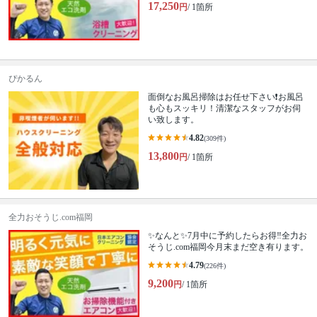
17,250
円
/ 1箇所
ぴかるん
面倒なお風呂掃除はお任せ下さい❗️お風呂
も心もスッキリ！清潔なスタッフがお伺
い致します。
4.82
(309件)
13,800
円
/ 1箇所
全力おそうじ.com福岡
✨なんと✨7月中に予約したらお得‼️全力お
そうじ.com福岡今月末まだ空き有ります。
4.79
(226件)
9,200
円
/ 1箇所