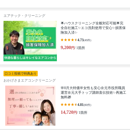
エアテック・クリーニング
🌟ハウスクリーニング全般対応可能🌟完
全自社施工✨エコ洗剤使用で安心✨損害保
険加入済✨
4.73
(49件)
9,200
円
/ 1箇所
口コミ投稿で特典あり
おかげさまエアコンクリーニング
🌸8月大特価🌸女性も安心🌼元市役所職員
運営🌼元大手トップ講師直伝技術✨再施工
無料🎁
4.81
(80件)
14,720
円
/ 1箇所