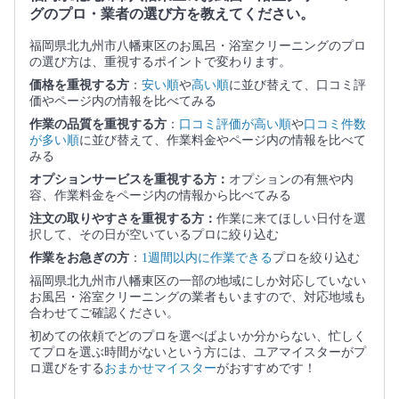
グのプロ・業者の選び方を教えてください。
福岡県北九州市八幡東区のお風呂・浴室クリーニングのプロ
の選び方は、重視するポイントで変わります。
価格を重視する方
：
安い順
や
高い順
に並び替えて、口コミ評
価やページ内の情報を比べてみる
作業の品質を重視する方
：
口コミ評価が高い順
や
口コミ件数
が多い順
に並び替えて、作業料金やページ内の情報を比べて
みる
オプションサービスを重視する方：
オプションの有無や内
容、作業料金をページ内の情報から比べてみる
注文の取りやすさを重視する方：
作業に来てほしい日付を選
択して、その日が空いているプロに絞り込む
作業をお急ぎの方
：
1週間以内に作業できる
プロを絞り込む
福岡県北九州市八幡東区の一部の地域にしか対応していない
お風呂・浴室クリーニングの業者もいますので、対応地域も
合わせてご確認ください。
初めての依頼でどのプロを選べばよいか分からない、忙しく
てプロを選ぶ時間がないという方には、ユアマイスターがプ
ロ選びをする
おまかせマイスター
がおすすめです！