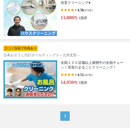
浴室クリーニング●
4.58
(475件)
13,800
円
/ 1箇所
口コミ投稿で特典あり
日本おそうじ代行ホールディングス～九州支部～
全国１５０店舗以上展開中の全国チェー
ン！浴室のまるごとクリーニング！
4.52
(187件)
14,950
円
/ 1箇所
1