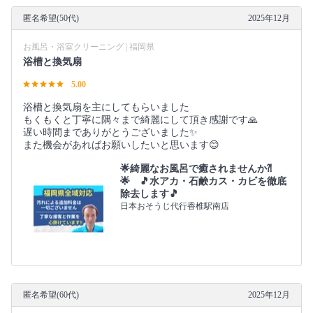
匿名希望(50代)
2025年12月
お風呂・浴室クリーニング | 福岡県
浴槽と換気扇
5.00
浴槽と換気扇を主にしてもらいました
もくもくと丁寧に隅々まで綺麗にして頂き感謝です🙏
遅い時間までありがとうございました✨
また機会があればお願いしたいと思います😊
🌟綺麗なお風呂で癒されませんか⁈
🌟 🎵水アカ・石鹸カス・カビを徹底
除去します🎵
日本おそうじ代行香椎駅南店
匿名希望(60代)
2025年12月