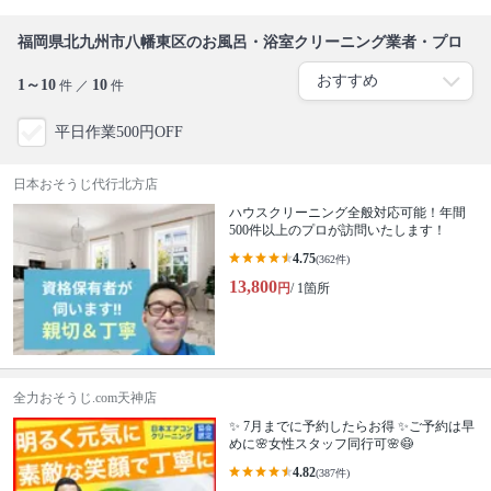
福岡県北九州市八幡東区のお風呂・浴室クリーニング業者・プロ
1～10
10
件 ／
件
平日作業500円OFF
日本おそうじ代行北方店
ハウスクリーニング全般対応可能！年間
500件以上のプロが訪問いたします！
4.75
(362件)
13,800
円
/ 1箇所
全力おそうじ.com天神店
✨ 7月までに予約したらお得 ✨ご予約は早
めに🌸女性スタッフ同行可🌸😷
4.82
(387件)