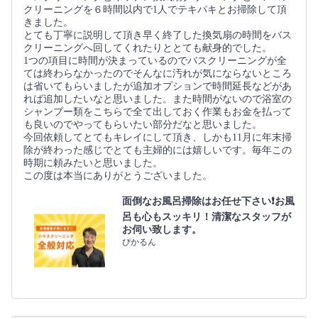
クリーニングを６時間以内で1人でテキパキとお掃除して頂
きました。
とても丁寧に説明して頂き早く終了した換気扇の時間をバス
クリーニングへ回してくれたりととても献身的でした。
1つの項目に時間が決まっているのでバスクリーニングが全
ては終わらなかったのでそんなに汚れが気にならないところ
は省いてもらいましたが追加オプションで時間延長などがあ
れば追加したいなと思いました。また時間がないので浴室の
シャンプー類をこちらで全て出しておく作業もお金を払って
も良いのでやってもらいたい部分だなと思いました。
今回依頼してとてもキレイにして頂き、しかも11月に年末掃
除が終わった感じでとても主婦的には嬉しいです。毎年この
時期に頼みたいと思いました。
この度は本当にありがとうございました。
面倒なお風呂掃除はお任せ下さい❗️お風
呂も心もスッキリ！清潔なスタッフが
お伺い致します。
ぴかるん