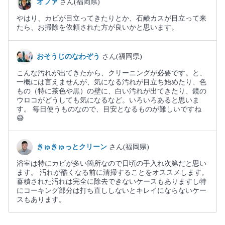
オファ
さん(福岡県)
やはり、カビが目立ってきたりとか、石鹸カスが目立って来
たら、お掃除を依頼された方が良いかと思います。
おそうじのなわぞう
さん(福岡県)
こんな汚れが出てきたから、クリーニングが必要です。と、
一概には言えませんが、気になる汚れが目立ち始めたり、色
もの（特に茶色や黒）の壁に、白い汚れが出てきたり、鏡の
ウロコがどうしても気になるなど。いろいろあると思いま
す。 毎日使うものなので、目安となるものが難しいですね
😅
きゅきゅっとクリーン
さん(福岡県)
浴室は特にカビが多い箇所なので日頃の手入れ次第だと思い
ます。 汚れが酷くなる前に清掃することをオススメします。
蓄積された汚れは完全に除去できないケースもありますし特
にコーキング部分は打ち直ししないとキレイにならないケー
スもあります。