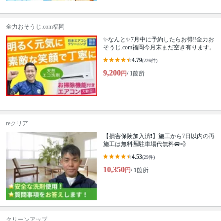
全力おそうじ.com福岡
✨なんと✨7月中に予約したらお得‼️全力お
そうじ.com福岡今月末まだ空き有ります。
4.79
(226件)
9,200
円
/ 1箇所
reクリア
【損害保険加入済❗️】施工から7日以内の再
施工は無料🈚️駐車場代無料🚐💨
4.53
(29件)
10,350
円
/ 1箇所
クリーンアップ