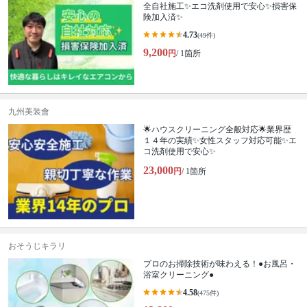
全自社施工✨エコ洗剤使用で安心✨損害保
険加入済✨
4.73
(49件)
9,200
円
/ 1箇所
九州美装會
🌟ハウスクリーニング全般対応🌟業界歴
１４年の実績✨女性スタッフ対応可能✨エ
コ洗剤使用で安心✨
23,000
円
/ 1箇所
おそうじキラリ
プロのお掃除技術が味わえる！●お風呂・
浴室クリーニング●
4.58
(475件)