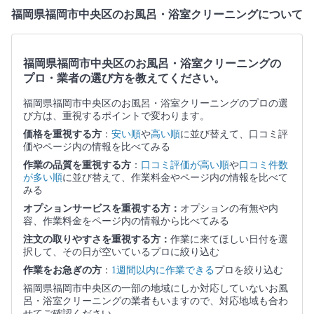
福岡県福岡市中央区のお風呂・浴室クリーニングについて
福岡県福岡市中央区のお風呂・浴室クリーニングの
プロ・業者の選び方を教えてください。
福岡県福岡市中央区のお風呂・浴室クリーニングのプロの選
び方は、重視するポイントで変わります。
価格を重視する方
：
安い順
や
高い順
に並び替えて、口コミ評
価やページ内の情報を比べてみる
作業の品質を重視する方
：
口コミ評価が高い順
や
口コミ件数
が多い順
に並び替えて、作業料金やページ内の情報を比べて
みる
オプションサービスを重視する方：
オプションの有無や内
容、作業料金をページ内の情報から比べてみる
注文の取りやすさを重視する方：
作業に来てほしい日付を選
択して、その日が空いているプロに絞り込む
作業をお急ぎの方
：
1週間以内に作業できる
プロを絞り込む
福岡県福岡市中央区の一部の地域にしか対応していないお風
呂・浴室クリーニングの業者もいますので、対応地域も合わ
せてご確認ください。