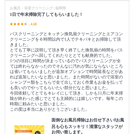
お風呂・浴室クリーニング | 福岡県
1日で年末掃除完了してもらいました！
4.60
バスクリーニングとキッチン換気扇クリーニングとエアコン
クリーニングを６時間以内で1人でテキパキとお掃除して頂
きました。
とても丁寧に説明して頂き早く終了した換気扇の時間をバス
クリーニングへ回してくれたりととても献身的でした。
1つの項目に時間が決まっているのでバスクリーニングが全
ては終わらなかったのでそんなに汚れが気にならないところ
は省いてもらいましたが追加オプションで時間延長などがあ
れば追加したいなと思いました。また時間がないので浴室の
シャンプー類をこちらで全て出しておく作業もお金を払って
も良いのでやってもらいたい部分だなと思いました。
今回依頼してとてもキレイにして頂き、しかも11月に年末掃
除が終わった感じでとても主婦的には嬉しいです。毎年この
時期に頼みたいと思いました。
この度は本当にありがとうございました。
面倒なお風呂掃除はお任せ下さい❗️お風
呂も心もスッキリ！清潔なスタッフが
お伺い致します。