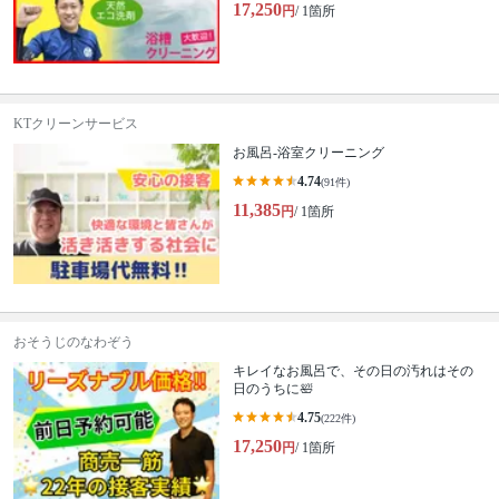
17,250
円
/ 1箇所
KTクリーンサービス
お風呂-浴室クリーニング
4.74
(91件)
11,385
円
/ 1箇所
おそうじのなわぞう
キレイなお風呂で、その日の汚れはその
日のうちに🛀
4.75
(222件)
17,250
円
/ 1箇所