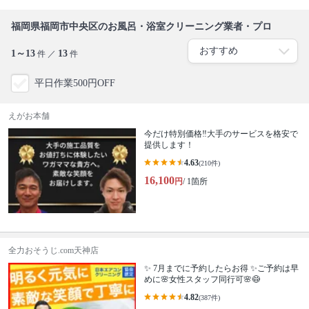
福岡県福岡市中央区のお風呂・浴室クリーニング業者・プロ
1～13
13
件 ／
件
平日作業500円OFF
えがお本舗
今だけ特別価格‼️大手のサービスを格安で
提供します！
4.63
(210件)
16,100
円
/ 1箇所
全力おそうじ.com天神店
✨ 7月までに予約したらお得 ✨ご予約は早
めに🌸女性スタッフ同行可🌸😷
4.82
(387件)