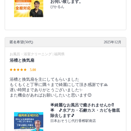
お伺い致します。
ぴかるん
匿名希望(50代)
2025年12月
お風呂・浴室クリーニング | 福岡県
浴槽と換気扇
5.00
浴槽と換気扇を主にしてもらいました
もくもくと丁寧に隅々まで綺麗にして頂き感謝です🙏
遅い時間までありがとうございました✨
また機会があればお願いしたいと思います😊
🌟綺麗なお風呂で癒されませんか⁈
🌟 🎵水アカ・石鹸カス・カビを徹底
除去します🎵
日本おそうじ代行香椎駅南店