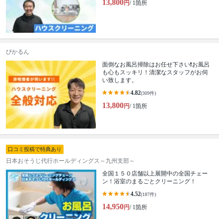
13,800
円
/ 1箇所
ぴかるん
面倒なお風呂掃除はお任せ下さい❗️お風呂
も心もスッキリ！清潔なスタッフがお伺
い致します。
4.82
(309件)
13,800
円
/ 1箇所
口コミ投稿で特典あり
日本おそうじ代行ホールディングス～九州支部～
全国１５０店舗以上展開中の全国チェー
ン！浴室のまるごとクリーニング！
4.52
(187件)
14,950
円
/ 1箇所