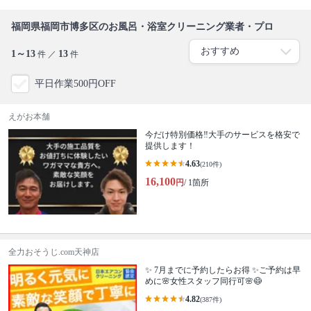
福岡県福岡市博多区のお風呂・浴室クリーニング業者・プロ
1～13
13
件 ／
件
平日作業500円OFF
えがお本舗
今だけ特別価格‼️大手のサービスを格安で
提供します！
4.63
(210件)
16,100
円
/ 1箇所
全力おそうじ.com天神店
✨ 7月までに予約したらお得 ✨ご予約は早
めに🌸女性スタッフ同行可🌸😷
4.82
(387件)