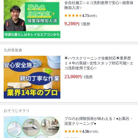
全自社施工✨エコ洗剤使用で安心✨損害保
険加入済✨
4.73
(49件)
9,200
円
/ 1箇所
九州美装會
🌟ハウスクリーニング全般対応🌟業界歴
１４年の実績✨女性スタッフ対応可能✨エ
コ洗剤使用で安心✨
23,000
円
/ 1箇所
おそうじキラリ
プロのお掃除技術が味わえる！●お風呂・
浴室クリーニング●
4.58
(475件)