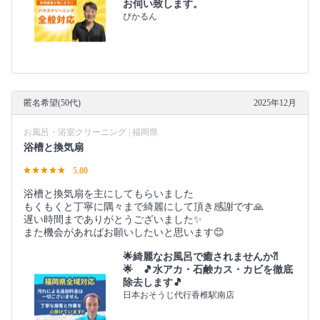
お伺い致します。
ぴかるん
匿名希望(50代)
2025年12月
お風呂・浴室クリーニング | 福岡県
浴槽と換気扇
5.00
浴槽と換気扇を主にしてもらいました
もくもくと丁寧に隅々まで綺麗にして頂き感謝です🙏
遅い時間までありがとうございました✨
また機会があればお願いしたいと思います😊
🌟綺麗なお風呂で癒されませんか⁈
🌟 🎵水アカ・石鹸カス・カビを徹底
除去します🎵
日本おそうじ代行香椎駅南店