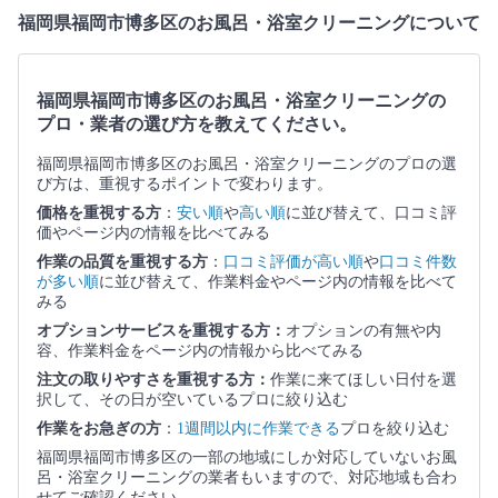
福岡県福岡市博多区のお風呂・浴室クリーニングについて
福岡県福岡市博多区のお風呂・浴室クリーニングの
プロ・業者の選び方を教えてください。
福岡県福岡市博多区のお風呂・浴室クリーニングのプロの選
び方は、重視するポイントで変わります。
価格を重視する方
：
安い順
や
高い順
に並び替えて、口コミ評
価やページ内の情報を比べてみる
作業の品質を重視する方
：
口コミ評価が高い順
や
口コミ件数
が多い順
に並び替えて、作業料金やページ内の情報を比べて
みる
オプションサービスを重視する方：
オプションの有無や内
容、作業料金をページ内の情報から比べてみる
注文の取りやすさを重視する方：
作業に来てほしい日付を選
択して、その日が空いているプロに絞り込む
作業をお急ぎの方
：
1週間以内に作業できる
プロを絞り込む
福岡県福岡市博多区の一部の地域にしか対応していないお風
呂・浴室クリーニングの業者もいますので、対応地域も合わ
せてご確認ください。