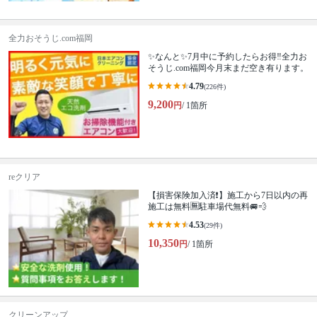
全力おそうじ.com福岡
✨なんと✨7月中に予約したらお得‼️全力お
そうじ.com福岡今月末まだ空き有ります。
4.79
(226件)
9,200
円
/ 1箇所
reクリア
【損害保険加入済❗️】施工から7日以内の再
施工は無料🈚️駐車場代無料🚐💨
4.53
(29件)
10,350
円
/ 1箇所
クリーンアップ