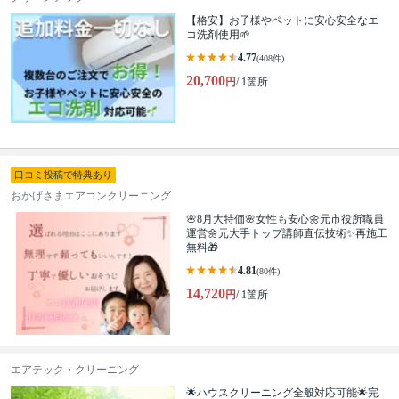
【格安】お子様やペットに安心安全なエ
コ洗剤使用🌱
4.77
(408件)
20,700
円
/ 1箇所
口コミ投稿で特典あり
おかげさまエアコンクリーニング
🌸8月大特価🌸女性も安心🌼元市役所職員
運営🌼元大手トップ講師直伝技術✨再施工
無料🎁
4.81
(80件)
14,720
円
/ 1箇所
エアテック・クリーニング
🌟ハウスクリーニング全般対応可能🌟完