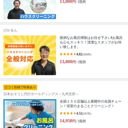
13,800
円
/ 1箇所
ぴかるん
面倒なお風呂掃除はお任せ下さい❗️お風呂
も心もスッキリ！清潔なスタッフがお伺
い致します。
4.82
(309件)
13,800
円
/ 1箇所
口コミ投稿で特典あり
日本おそうじ代行ホールディングス～九州支部～
全国１５０店舗以上展開中の全国チェー
ン！浴室のまるごとクリーニング！
4.52
(187件)
14,950
円
/ 1箇所