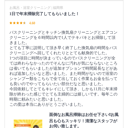
お風呂・浴室クリーニング | 福岡県
1日で年末掃除完了してもらいました！
4.60
バスクリーニングとキッチン換気扇クリーニングとエアコン
クリーニングを６時間以内で1人でテキパキとお掃除して頂
きました。
とても丁寧に説明して頂き早く終了した換気扇の時間をバス
クリーニングへ回してくれたりととても献身的でした。
1つの項目に時間が決まっているのでバスクリーニングが全
ては終わらなかったのでそんなに汚れが気にならないところ
は省いてもらいましたが追加オプションで時間延長などがあ
れば追加したいなと思いました。また時間がないので浴室の
シャンプー類をこちらで全て出しておく作業もお金を払って
も良いのでやってもらいたい部分だなと思いました。
今回依頼してとてもキレイにして頂き、しかも11月に年末掃
除が終わった感じでとても主婦的には嬉しいです。毎年この
時期に頼みたいと思いました。
この度は本当にありがとうございました。
面倒なお風呂掃除はお任せ下さい❗️お風
呂も心もスッキリ！清潔なスタッフが
お伺い致します。