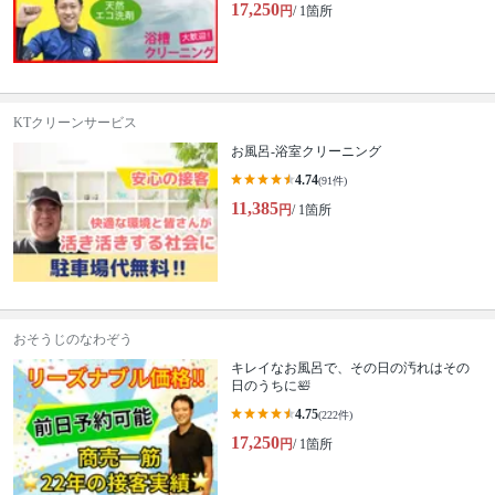
17,250
円
/ 1箇所
KTクリーンサービス
お風呂-浴室クリーニング
4.74
(91件)
11,385
円
/ 1箇所
おそうじのなわぞう
キレイなお風呂で、その日の汚れはその
日のうちに🛀
4.75
(222件)
17,250
円
/ 1箇所