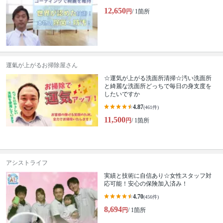
12,650
円
/ 1箇所
運氣が上がるお掃除屋さん
☆運気が上がる洗面所清掃☆汚い洗面所
と綺麗な洗面所どっちで毎日の身支度を
したいですか
4.87
(461件)
11,500
円
/ 1箇所
アシストライフ
実績と技術に自信あり☆女性スタッフ対
応可能！安心の保険加入済み！
4.70
(456件)
8,694
円
/ 1箇所