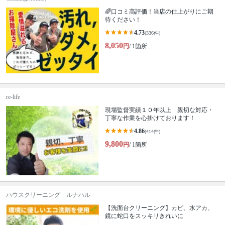
🌈口コミ高評価！当店の仕上がりにご期
待ください！
4.73
(336件)
8,050
円
/ 1箇所
re-life
現場監督実績１０年以上 親切な対応・
丁寧な作業を心掛けております！
4.86
(414件)
9,800
円
/ 1箇所
ハウスクリーニング ルナハル
【洗面台クリーニング】カビ、水アカ、
鏡に蛇口をスッキリきれいに