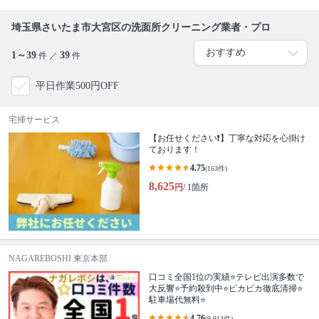
埼玉県さいたま市大宮区の洗面所クリーニング業者・プロ
1～39
39
件 ／
件
平日作業500円OFF
宅掃サービス
【お任せください❗️】丁寧な対応を心掛け
ております！
4.75
(163件)
8,625
円
/ 1箇所
NAGAREBOSHI 東京本部
口コミ全国1位の実績⭐テレビ出演多数で
大反響⭐予約殺到中⭐ピカピカ徹底清掃⭐
駐車場代無料⭐
4.76
(9,913件)