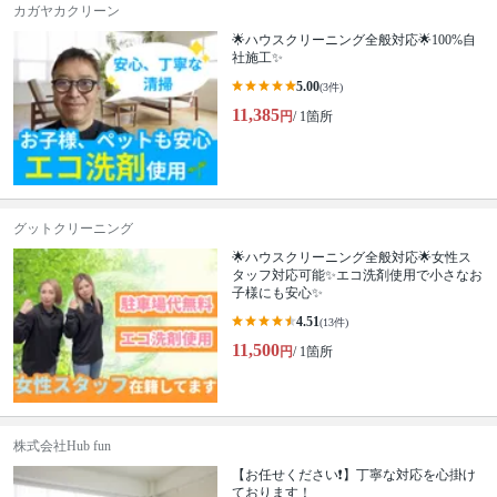
カガヤカクリーン
🌟ハウスクリーニング全般対応🌟100%自
社施工✨
5.00
(3件)
11,385
円
/ 1箇所
グットクリーニング
🌟ハウスクリーニング全般対応🌟女性ス
タッフ対応可能✨エコ洗剤使用で小さなお
子様にも安心✨
4.51
(13件)
11,500
円
/ 1箇所
株式会社Hub fun
【お任せください❗️】丁寧な対応を心掛け
ております！