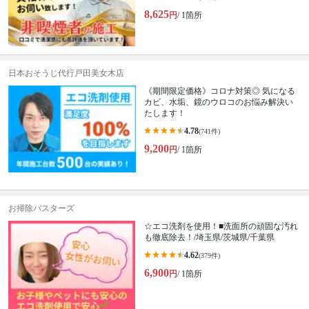
8,625
円
/ 1箇所
日本おそうじ代行戸田美女木店
《期間限定価格》コロナ対策◎ 気になる
カビ、水垢、鏡のウロコのお悩み解決い
たします！
4.78
(741件)
9,200
円
/ 1箇所
お掃除バスターズ
☆エコ洗剤を使用！■洗面所の頑固な汚れ
も徹底除去！/埼玉県/茨城県/千葉県
4.62
(379件)
6,900
円
/ 1箇所