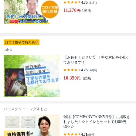
4.76
(191件)
11,270
円
/ 1箇所
口コミ投稿で特典あり
halvis
【お任せください❗️】丁寧な対応を心掛け
ております！
4.28
(140件)
10,350
円
/ 1箇所
ハウスクリーニングすもと
雑誌【COMPANYTANK5月号】に掲載さ
れました！☆トイレとセットで1,000円
OFF☆
4.71
(99件)