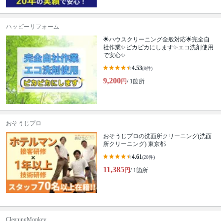
ハッピーリフォーム
🌟ハウスクリーニング全般対応🌟完全自
社作業✨️ピカピカにします✨️エコ洗剤使用
で安心✨
4.53
(8件)
9,200
円
/ 1箇所
おそうじプロ
おそうじプロの洗面所クリーニング(洗面
所クリーニング) 東京都
4.61
(20件)
11,385
円
/ 1箇所
CleaningMonkey