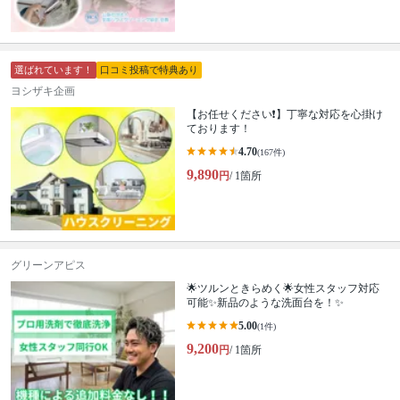
選ばれています！
口コミ投稿で特典あり
ヨシザキ企画
【お任せください❗️】丁寧な対応を心掛け
ております！
4.70
(167件)
9,890
円
/ 1箇所
グリーンアピス
🌟ツルンときらめく🌟女性スタッフ対応
可能✨新品のような洗面台を！✨
5.00
(1件)
9,200
円
/ 1箇所