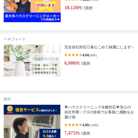
10,120
円
/ 1箇所
ベネフォート
完全自社対応◎真心こめて綺麗にします✨
4.64
(59件)
6,900
円
/ 1箇所
BHC
🌟ハウスクリーニング全般対応🌟安心の
自社作業✨プロの技術でお客様に感動をお
届け😃
4.69
(114件)
7,475
円
/ 1箇所