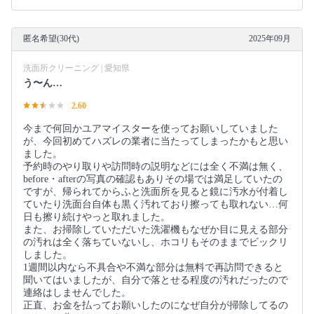
匿名希望(30代)
2025年09月
洗面所クリーニング | 愛知県
う〜ん…
2.60
今まで何回かユアマイスターを使ってお願いしていました
が、今回初めてハズレの業者に当たってしまったかもと思い
ました。
予約時のやり取りや訪問時の説明などには全く不満は無く、
before・afterの写真の確認もありその場では満足していたの
ですが、帰られてからふと洗面所を見ると鏡に汚水が付着し
ていたり洗面台自体も黒く汚れており擦っても取れない…何
日も擦り続けやっと取れました。
また、お掃除していただいた洗濯機もなぜか目に見える部分
の汚れは全く落ちていないし、ホコリもそのままでビックリ
しました。
1週間以内なら不具合や不満な部分は無料で再訪問できると
聞いてはいましたが、自分で落とせる程度の汚れだったので
連絡はしませんでした。
正直、お金を払ってお願いしたのになぜ自分が掃除してるの