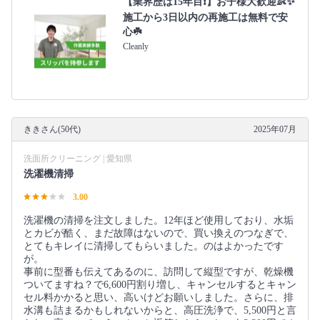
【業界歴は15年目❗️】お子様大歓迎👶✨
施工から3日以内の再施工は無料で安
心☘️
Cleanly
ききさん(50代)
2025年07月
洗面所クリーニング | 愛知県
洗濯機清掃
3.00
洗濯機の清掃を注文しました。12年ほど使用しており、水垢
とカビが酷く、まだ故障はないので、買い換えのつなぎで、
とてもキレイに清掃してもらいました。のはよかったです
が。
事前に型番も伝えてあるのに、訪問して縦型ですが、乾燥機
ついてますね？で6,600円割り増し、キャンセルするとキャン
セル料かかると思い、高いけどお願いしました。さらに、排
水溝も詰まるかもしれないからと、高圧洗浄で、5,500円と言