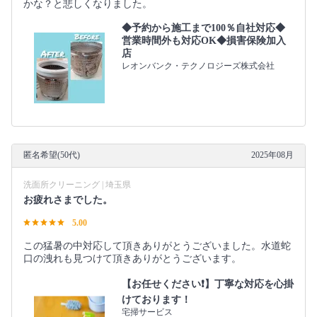
かな？と悲しくなりました。
◆予約から施工まで100％自社対応◆
営業時間外も対応OK◆損害保険加入
店
レオンバンク・テクノロジーズ株式会社
匿名希望(50代)
2025年08月
洗面所クリーニング | 埼玉県
お疲れさまでした。
5.00
この猛暑の中対応して頂きありがとうございました。水道蛇
口の洩れも見つけて頂きありがとうございます。
【お任せください❗️】丁寧な対応を心掛
けております！
宅掃サービス