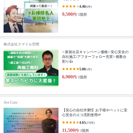
4.40
(6件)
9,500
円
/ 1箇所
株式会社スマイル空間
✨新規出店キャンペーン価格✨安心安全の
自社施工/アフターフォロー充実✨複数台
割り👍
5.00
(1件)
6,900
円
/ 1箇所
Ave Cozy
【安心の自社作業❗️】お子様やペットに安
心安全のエコ洗剤使用🌱
4.65
(278件)
11,500
円
/ 1箇所