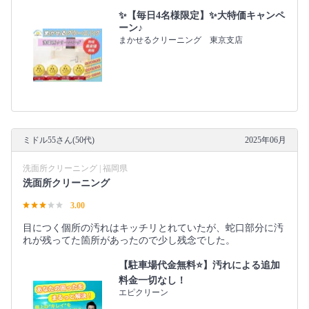
✨【毎日4名様限定】✨大特価キャンペ
ーン♪
まかせるクリーニング 東京支店
ミドル55さん(50代)
2025年06月
洗面所クリーニング | 福岡県
洗面所クリーニング
3.00
目につく個所の汚れはキッチリとれていたが、蛇口部分に汚
れが残ってた箇所があったので少し残念でした。
【駐車場代金無料⭐️】汚れによる追加
料金一切なし！
エピクリーン