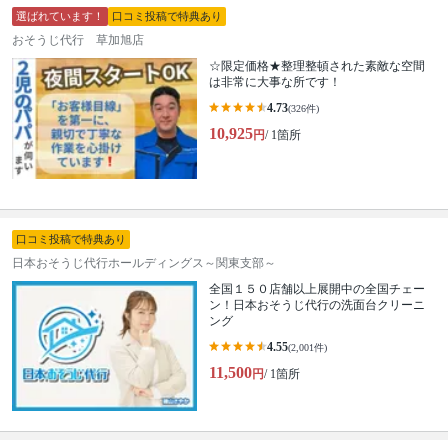
選ばれています！
口コミ投稿で特典あり
おそうじ代行 草加旭店
☆限定価格★整理整頓された素敵な空間
は非常に大事な所です！
4.73
(326件)
10,925
円
/ 1箇所
口コミ投稿で特典あり
日本おそうじ代行ホールディングス～関東支部～
全国１５０店舗以上展開中の全国チェー
ン！日本おそうじ代行の洗面台クリーニ
ング
4.55
(2,001件)
11,500
円
/ 1箇所