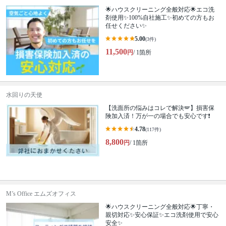
🌟ハウスクリーニング全般対応🌟エコ洗
剤使用✨100%自社施工✨初めての方もお
任せください✨
5.00
(3件)
11,500
円
/ 1箇所
水回りの天使
【洗面所の悩みはコレで解決🪽】損害保
険加入済！万が一の場合でも安心です❗️
4.78
(117件)
8,800
円
/ 1箇所
M’s Office エムズオフィス
🌟ハウスクリーニング全般対応🌟丁寧・
親切対応✨安心保証✨エコ洗剤使用で安心
安全✨