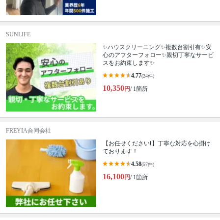
SUNLIFE
✨ハウスクリーニング✨複数台割引有✨安
心のアフターフォロー✨親切丁寧なサービ
スをお約束します✨
4.77
(24件)
10,350
円
/ 1箇所
FREYIA合同会社
【お任せください❗️】丁寧な対応を心掛け
ております！
4.58
(57件)
16,100
円
/ 1箇所