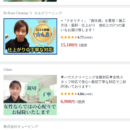
Re:Karu Cleaning リ･カルクリーニング
⭐『クオリティ』『責任感』を重視！施工
方法・薬剤・仕上がり 他社との3つの違
いをお届け致します！
4.77
(438件)
15,180
円
/ 1箇所
Glitter
🌟ハウスクリーニング全般対応🌟女性ス
タッフ対応で安心✨親切丁寧な対応でご好
評頂いております✨
4.84
(144件)
6,900
円
/ 1箇所
株式会社キュービング