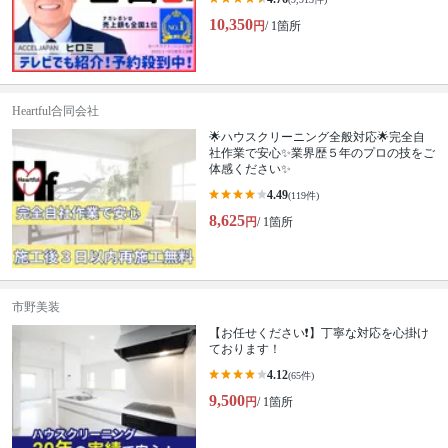
10,350
円
/ 1箇所
Heartful合同会社
🌟ハウスクリーニング全般対応🌟完全自
社作業で安心✨業界歴５年のプロの技をご
体感ください✨
4.49
(119件)
8,625
円
/ 1箇所
市野美装
【お任せください❗️】丁寧な対応を心掛け
ております！
4.12
(65件)
9,500
円
/ 1箇所