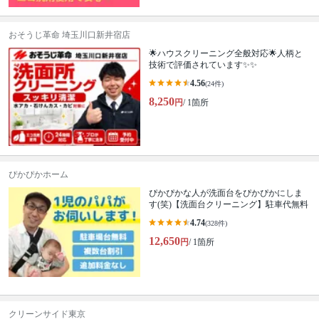
おそうじ革命 埼玉川口新井宿店
🌟ハウスクリーニング全般対応🌟人柄と
技術で評価されています✨✨
4.56
(24件)
8,250
円
/ 1箇所
ぴかぴかホーム
ぴかぴかな人が洗面台をぴかぴかにしま
す(笑)【洗面台クリーニング】駐車代無料
4.74
(328件)
12,650
円
/ 1箇所
クリーンサイド東京