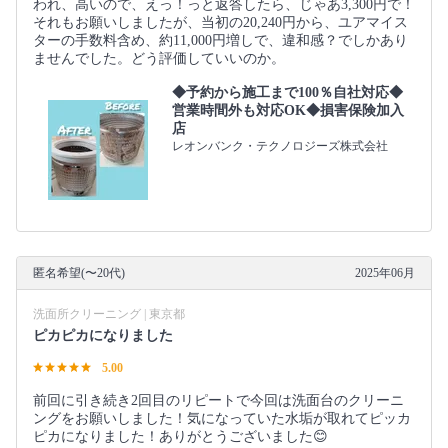
われ、高いので、えっ！っと返答したら、じゃあ3,300円で！
それもお願いしましたが、当初の20,240円から、ユアマイス
ターの手数料含め、約11,000円増しで、違和感？でしかあり
ませんでした。どう評価していいのか。
◆予約から施工まで100％自社対応◆
営業時間外も対応OK◆損害保険加入
店
レオンバンク・テクノロジーズ株式会社
匿名希望(〜20代)
2025年06月
洗面所クリーニング | 東京都
ピカピカになりました
5.00
前回に引き続き2回目のリピートで今回は洗面台のクリーニ
ングをお願いしました！気になっていた水垢が取れてピッカ
ピカになりました！ありがとうございました😊