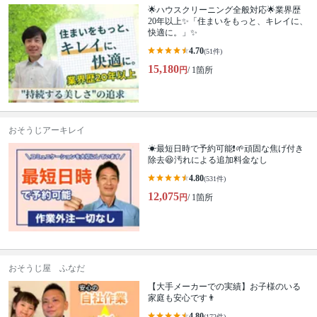
🌟ハウスクリーニング全般対応🌟業界歴
20年以上✨「住まいをもっと、キレイに、
快適に。」✨
4.70
(51件)
15,180
円
/ 1箇所
おそうじアーキレイ
☀最短日時で予約可能❗🌱頑固な焦げ付き
除去😆汚れによる追加料金なし
4.80
(531件)
12,075
円
/ 1箇所
おそうじ屋 ふなだ
【大手メーカーでの実績】お子様のいる
家庭も安心です👨
4.80
(172件)