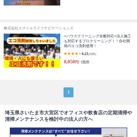
株式会社スマイルライフナビゲーションズ
⭐ハウスクリーニング全般対応⭐法人施工
も対応するプロクリーニング！！自社開
発のエコ洗剤使用！
4.21
(25件)
8,050
円
/ 1箇所
1
埼玉県さいたま市大宮区でオフィスや飲食店の定期清掃や
清掃メンテナンスを検討中の法人の方へ