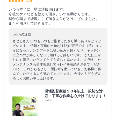
5.00
いつも本当に丁寧に清掃頂けます。
今後のケアなども教えて頂き、いつも助かります。
隅から隅まで綺麗にして頂きありがとうございました。
また利用させて頂きます。
re-lifeの返信
さとしさん いつもいつもご指名くださり誠にありがとうご
ざいます。 信頼と実績のre-life(ﾘﾗｲﾌ)の宍戸です（笑） キレ
イになったレンジフードは吸い込みも良くなり、キッチン
に立つのが嬉しくなって頂けると嬉しいです。 また仕上が
りにも満足いただけてとても嬉しく思います。 お伝えした
メンテナンスも是非実践してキレイを長続きさせてくださ
いね。 これからもより一層技術を磨いていき、お客様に喜
んでいただけるよう努めてまいります。 今後ともどうぞよ
ろしくお願い申し上げます。
現場監督実績１０年以上 親切な対
応・丁寧な作業を心掛けております！
re-life