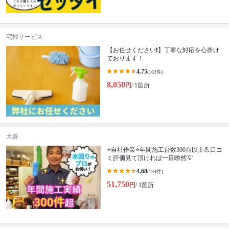
宅掃サービス
【お任せください❗️】丁寧な対応を心掛け
ております！
4.75
(163件)
8,050
円
/ 1箇所
大善
⭐自社作業⭐年間施工台数300台以上💪口コ
ミ評価見て頂ければ一目瞭然💡
4.68
(134件)
51,750
円
/ 1箇所