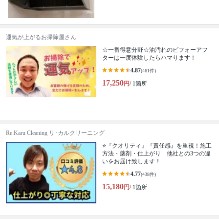
運氣が上がるお掃除屋さん
☆一番得意分野☆油汚れのビフォーアフ
ターは一度体験したらハマります！
4.87
(461件)
17,250
円
/ 1箇所
Re:Karu Cleaning リ･カルクリーニング
⭐『クオリティ』『責任感』を重視！施工
方法・薬剤・仕上がり 他社との3つの違
いをお届け致します！
4.77
(438件)
15,180
円
/ 1箇所