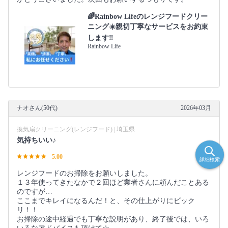
🌈Rainbow Lifeのレンジフードクリー
ニング☀️親切丁寧なサービスをお約束
します‼️
Rainbow Life
ナオさん(50代)
2026年03月
換気扇クリーニング(レンジフード) | 埼玉県
気持ちいい♪
5.00
詳細検索
レンジフードのお掃除をお願いしました。
１３年使ってきたなかで２回ほど業者さんに頼んだことある
のですが…
ここまでキレイになるんだ！と、その仕上がりにビック
リ！！
お掃除の途中経過でも丁寧な説明があり、終了後では、いろ