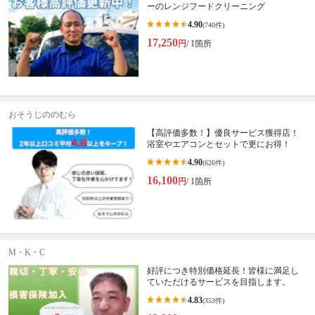
ーのレンジフードクリーニング
4.90
(740件)
17,250
円
/ 1箇所
おそうじののむら
【高評価多数！】優良サービス獲得店！
浴室やエアコンとセットで更にお得！
4.90
(626件)
16,100
円
/ 1箇所
M・K・C
好評につき特別価格延長！皆様に満足し
ていただけるサービスを目指します。
4.83
(353件)