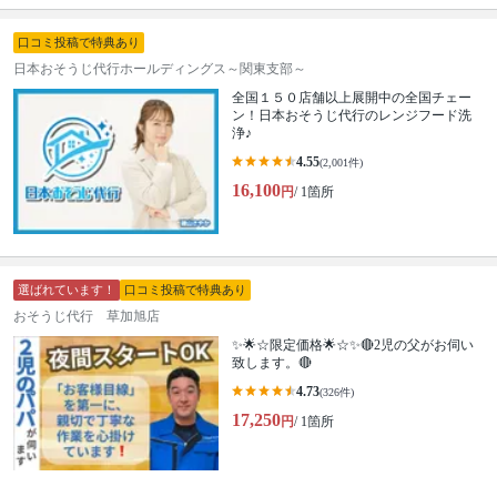
口コミ投稿で特典あり
日本おそうじ代行ホールディングス～関東支部～
全国１５０店舗以上展開中の全国チェー
ン！日本おそうじ代行のレンジフード洗
浄♪
4.55
(2,001件)
16,100
円
/ 1箇所
選ばれています！
口コミ投稿で特典あり
おそうじ代行 草加旭店
✨🌟☆限定価格🌟☆✨🔴2児の父がお伺い
致します。🔴
4.73
(326件)
17,250
円
/ 1箇所