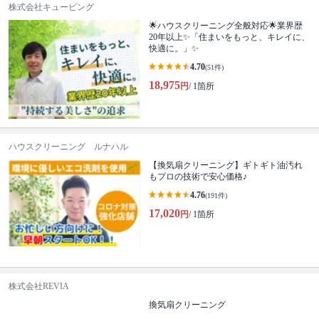
株式会社キュービング
🌟ハウスクリーニング全般対応🌟業界歴
20年以上✨「住まいをもっと、キレイに、
快適に。」✨
4.70
(51件)
18,975
円
/ 1箇所
ハウスクリーニング ルナハル
【換気扇クリーニング】ギトギト油汚れ
もプロの技術で安心価格♪
4.76
(191件)
17,020
円
/ 1箇所
株式会社REVIA
換気扇クリーニング