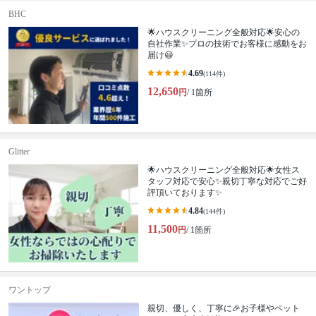
BHC
🌟ハウスクリーニング全般対応🌟安心の
自社作業✨プロの技術でお客様に感動をお
届け😃
4.69
(114件)
12,650
円
/ 1箇所
Glitter
🌟ハウスクリーニング全般対応🌟女性ス
タッフ対応で安心✨親切丁寧な対応でご好
評頂いております✨
4.84
(144件)
11,500
円
/ 1箇所
ワントップ
親切、優しく、丁寧に🎉お子様やペット