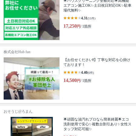
🌟ハウスクリーニング全般対応🌟高機能
エアコン施工OK✨土日祝日対応OK✨駐車
場代無料✨
4.31
(11件)
17,250
円
/ 1箇所
株式会社Hub fun
【お任せください❗️】丁寧な対応を心掛け
ております！
4.40
(6件)
14,500
円
/ 1箇所
おそうじ@ろまん
🌟頑固な油汚れプロなら簡単綺麗🌟エコ
洗剤使用で安心✨複数台割引あり✨女性ス
タッフ対応可能✨