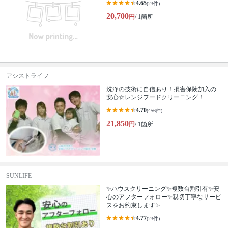
4.65
(23件)
20,700
円
/ 1箇所
アシストライフ
洗浄の技術に自信あり！損害保険加入の
安心☆レンジフードクリーニング！
4.70
(456件)
21,850
円
/ 1箇所
SUNLIFE
✨ハウスクリーニング✨複数台割引有✨安
心のアフターフォロー✨親切丁寧なサービ
スをお約束します✨
4.77
(23件)