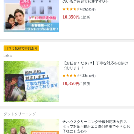
のいるご家庭大歓迎です🐶✨
4.89
(262件)
10,350
円
/ 1箇所
口コミ投稿で特典あり
halvis
【お任せください❗️】丁寧な対応を心掛け
ております！
4.28
(140件)
10,350
円
/ 1箇所
グットクリーニング
🌟ハウスクリーニング全般対応🌟女性ス
タッフ対応可能✨エコ洗剤使用で小さなお
子様にも安心✨