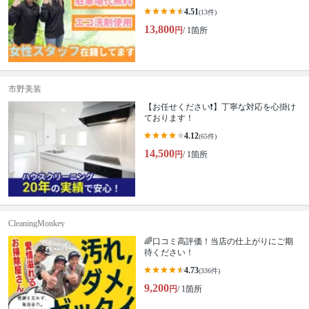
4.51
(13件)
13,800
円
/ 1箇所
市野美装
【お任せください❗️】丁寧な対応を心掛け
ております！
4.12
(65件)
14,500
円
/ 1箇所
CleaningMonkey
🌈口コミ高評価！当店の仕上がりにご期
待ください！
4.73
(336件)
9,200
円
/ 1箇所