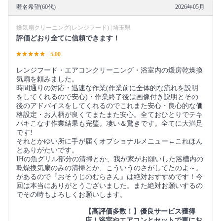
匿名希望(60代)
2026年05月
換気扇クリーニング(レンジフード) | 埼玉県
評価どおり全てに信頼できます！
5.00
レンジフード・エアコンクリーニング・浴室内の煖房乾燥換
気扇を頼みました。
時間通りの対応・迅速な作業(作業前に全体的な流れを説明
をしてくれるので安心)・作業終了後は画像付き説明とその
後のアドバイスをしてくれるのでこれまた安心・良心的な価
格設定・お人柄が良くてまたまた安心。全ておひとりでテキ
パキこなす作業結果も完璧。凄い＆驚きです。全てに大満足
です!
それとかゆい所に手が届くオプショナルメニュー←これほん
とありがたいです。
IHの魚グリル部分の清掃とか、我が家がお願いした浴槽内の
乾燥換気扇のみの清掃とか、こういうのさがしてたのよ～。
があるので『おそうじのむらさん』は絶対おすすめです！今
回は本当にありがとうございました。また絶対お願いするの
でその時もよろしくお願いします。
【高評価多数！】優良サービス獲得
店！浴室やエアコンとセットで更にお