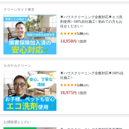
クリーンサイド東京
🌟ハウスクリーニング全般対応🌟エコ洗
剤使用✨100%自社施工✨初めての方もお
任せください✨
5.00
(3件)
14,950
円
/ 1箇所
カガヤカクリーン
🌟ハウスクリーニング全般対応🌟100%自
社施工✨
5.00
(3件)
18,975
円
/ 1箇所
お掃除屋ととのい