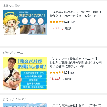
水回りの天使
【換気扇の悩みはコレで解決🪽】損害保
険加入済！万が一の場合でも安心です❗️
4.78
(117件)
13,800
円
/ 1箇所
ぴかぴかホーム
【レンジフード換気扇クリーニング】
◎11年の実績◎代表が訪問対◎タオル消
毒済◎駐車代無◎セット割
4.74
(328件)
16,445
円
/ 1箇所
おそうじフルパワー
【口コミ高評価多数】おそうじフルパワ