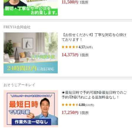
11,500
円
/ 1箇所
FREYIA合同会社
【お任せください❗️】丁寧な対応を心掛け
ております！
4.57
(56件)
14,375
円
/ 1箇所
おそうじアーキレイ
☀最短日時で予約可能❗😆最短日時でのご
予約🉑❗️😆汚れによる追加料金なし！
4.80
(531件)
17,250
円
/ 1箇所