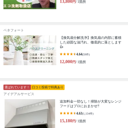
13,800
円
/ 1箇所
ベネフォート
【換気扇分解洗浄】換気扇の内部に蓄積
した頑固な油汚れ、徹底的に落とします
👍
4.64
(59件)
12,000
円
/ 1箇所
選ばれています！
口コミ投稿で特典あり
アイデアルサービス
追加料金一切なし！掃除が大変なレンジ
フードはプロにおまかせ‼︎
4.63
(1,154件)
15,180
円
/ 1箇所