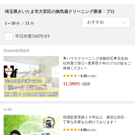
埼玉県さいたま市大宮区の換気扇クリーニング業者・プロ
1～50
51
件 ／
件
平日作業500円OFF
Heartful合同会社
🌟ハウスクリーニング全般対応🌟完全自
社作業で安心✨業界歴５年のプロの技をご
体感ください✨
4.49
(118件)
11,500
円
/ 1箇所
re-life
現場監督実績１０年以上 親切な対応・
丁寧な作業を心掛けております！
4.86
(414件)