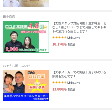
田中商店
【女性スタッフ対応可能】追加料金一切
なし！細かいパーツまで分解してギトギ
トの油汚れを落とします！
4.80
(520件)
18,170
円
/ 1箇所
おそうじ屋 ふなだ
【大手メーカーでの実績】お子様のいる
家庭も安心です👨
4.80
(172件)
13,800
円
/ 1箇所