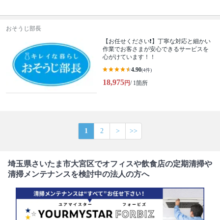
おそうじ部長
【お任せください❗️】丁寧な対応と細かい
作業でお客さまが安心できるサービスを
心がけています！！
4.90
(4件)
18,975
円
/ 1箇所
1
2
>
>>
埼玉県さいたま市大宮区でオフィスや飲食店の定期清掃や
清掃メンテナンスを検討中の法人の方へ