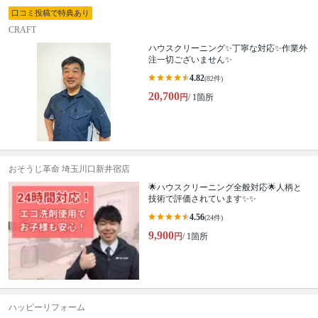
口コミ投稿で特典あり
CRAFT
ハウスクリーニング✨丁寧な対応✨作業外
注一切ございません✨
4.82
(82件)
20,700
円
/ 1箇所
おそうじ革命 埼玉川口新井宿店
🌟ハウスクリーニング全般対応🌟人柄と
技術で評価されています✨✨
4.56
(24件)
9,900
円
/ 1箇所
ハッピーリフォーム