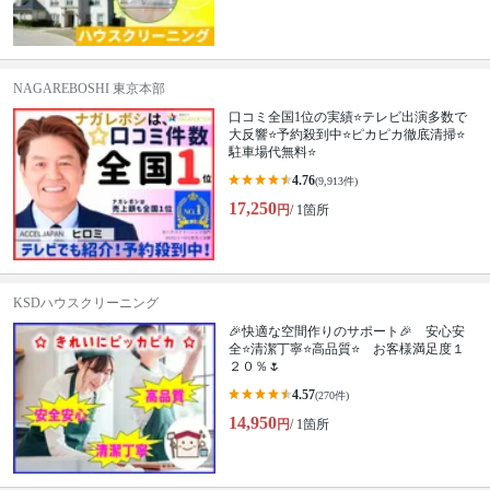
NAGAREBOSHI 東京本部
口コミ全国1位の実績⭐テレビ出演多数で
大反響⭐予約殺到中⭐ピカピカ徹底清掃⭐
駐車場代無料⭐
4.76
(9,913件)
17,250
円
/ 1箇所
KSDハウスクリーニング
🎉快適な空間作りのサポート🎉 安心安
全⭐清潔丁寧⭐高品質⭐ お客様満足度１
２０％🌷
4.57
(270件)
14,950
円
/ 1箇所