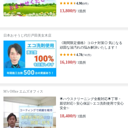
4.90
(8件)
13,800
円
/ 1箇所
日本おそうじ代行戸田美女木店
《期間限定価格》コロナ対策◎ 気になる
頑固な油汚れの悩み解決いたします！
4.78
(741件)
16,100
円
/ 1箇所
M’s Office エムズオフィス
🌟ハウスクリーニング全般対応🌟丁寧・
親切対応✨安心保証✨エコ洗剤使用で安心
安全✨
18,400
円
/ 1箇所