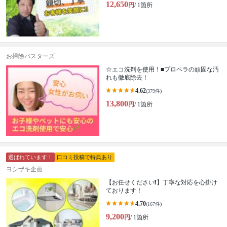
12,650
円
/ 1箇所
お掃除バスターズ
☆エコ洗剤を使用！■プロペラの頑固な汚
れも徹底除去！
4.62
(379件)
13,800
円
/ 1箇所
選ばれています！
口コミ投稿で特典あり
ヨシザキ企画
【お任せください❗️】丁寧な対応を心掛け
ております！
4.70
(167件)
9,200
円
/ 1箇所