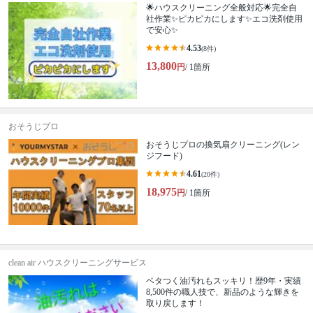
🌟ハウスクリーニング全般対応🌟完全自
社作業✨️ピカピカにします✨️エコ洗剤使用
で安心✨
4.53
(8件)
13,800
円
/ 1箇所
おそうじプロ
おそうじプロの換気扇クリーニング(レン
ジフード)
4.61
(20件)
18,975
円
/ 1箇所
clean air ハウスクリーニングサービス
ベタつく油汚れもスッキリ！歴9年・実績
8,500件の職人技で、新品のような輝きを
取り戻します！