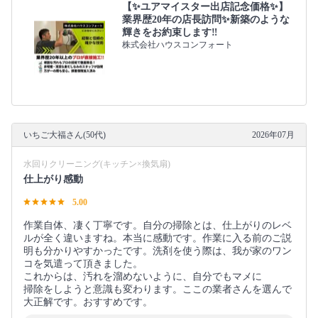
【✨ユアマイスター出店記念価格✨】
業界歴20年の店長訪問✨新築のような
輝きをお約束します‼️
株式会社ハウスコンフォート
いちご大福さん(50代)
2026年07月
水回りクリーニング(キッチン×換気扇)
仕上がり感動
5.00
作業自体、凄く丁寧です。自分の掃除とは、仕上がりのレベ
ルが全く違いますね。本当に感動です。作業に入る前のご説
明も分かりやすかったです。洗剤を使う際は、我が家のワン
コを気遣って頂きました。
これからは、汚れを溜めないように、自分でもマメに
掃除をしようと意識も変わります。ここの業者さんを選んで
大正解です。おすすめです。