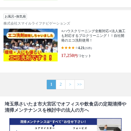
お風呂×換気扇
株式会社スマイルライフナビゲーションズ
⭐ハウスクリーニング全般対応⭐法人施工
も対応するプロクリーニング！！自社開
発のエコ洗剤使用！
4.21
(25件)
17,250
円
/ 1セット
1
2
>
>>
埼玉県さいたま市大宮区でオフィスや飲食店の定期清掃や
清掃メンテナンスを検討中の法人の方へ