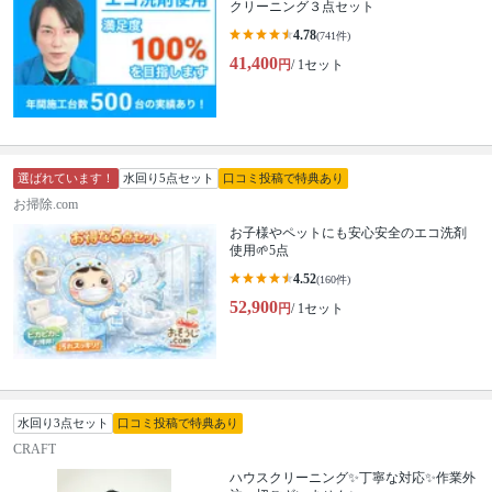
クリーニング３点セット
4.78
(741件)
41,400
円
/ 1セット
選ばれています！
水回り5点セット
口コミ投稿で特典あり
お掃除.com
お子様やペットにも安心安全のエコ洗剤
使用🌱5点
4.52
(160件)
52,900
円
/ 1セット
水回り3点セット
口コミ投稿で特典あり
CRAFT
ハウスクリーニング✨丁寧な対応✨作業外