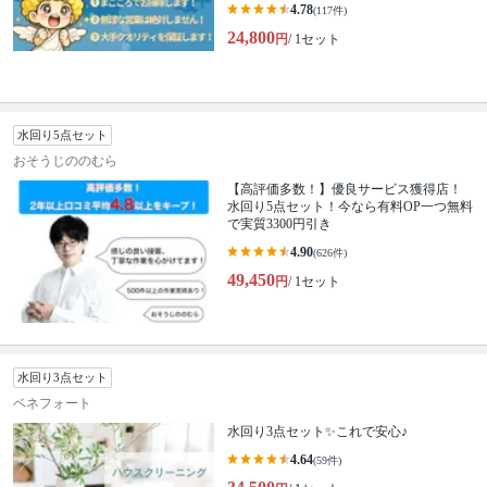
4.78
(117件)
24,800
円
/ 1セット
水回り5点セット
おそうじののむら
【高評価多数！】優良サービス獲得店！
水回り5点セット！今なら有料OP一つ無料
で実質3300円引き
4.90
(626件)
49,450
円
/ 1セット
水回り3点セット
ベネフォート
水回り3点セット✨これで安心♪
4.64
(59件)