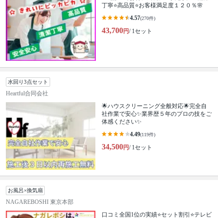
丁寧⭐高品質⭐お客様満足度１２０％🌸
4.57
(270件)
43,700
円
/ 1セット
水回り3点セット
Heartful合同会社
🌟ハウスクリーニング全般対応🌟完全自
社作業で安心✨業界歴５年のプロの技をご
体感ください✨
4.49
(119件)
34,500
円
/ 1セット
お風呂×換気扇
NAGAREBOSHI 東京本部
口コミ全国1位の実績⭐セット割引⭐テレビ