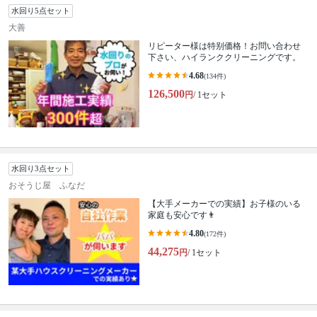
水回り5点セット
大善
リピーター様は特别価格！お問い合わせ
下さい、ハイランククリーニングです。
4.68
(134件)
126,500
円
/ 1セット
水回り3点セット
おそうじ屋 ふなだ
【大手メーカーでの実績】お子様のいる
家庭も安心です👨
4.80
(172件)
44,275
円
/ 1セット