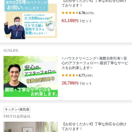
【お任せください❗️】丁寧な対応を心掛け
ております！
4.70
(167件)
61,180
円
/ 1セット
SUNLIFE
✨ハウスクリーニング✨複数台割引有✨安
心のアフターフォロー✨親切丁寧なサービ
スをお約束します✨
4.77
(24件)
20,700
円
/ 1セット
キッチン×換気扇
FREYIA合同会社
【お任せください❗️】丁寧な対応を心掛け
ております！