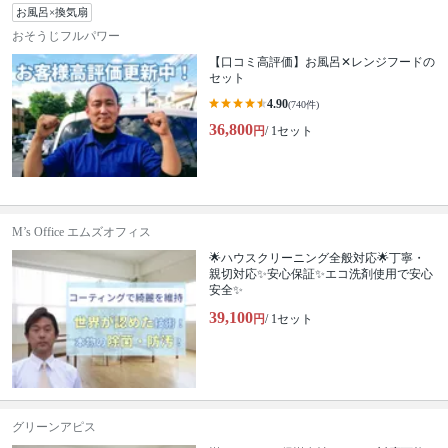
お風呂×換気扇
おそうじフルパワー
【口コミ高評価】お風呂✕レンジフードの
セット
4.90
(740件)
36,800
円
/ 1セット
M’s Office エムズオフィス
🌟ハウスクリーニング全般対応🌟丁寧・
親切対応✨安心保証✨エコ洗剤使用で安心
安全✨
39,100
円
/ 1セット
グリーンアピス