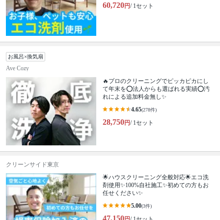
60,720
円
/ 1セット
お風呂×換気扇
Ave Cozy
🔥プロのクリーニングでピッカピカにし
て年末を⭕法人からも選ばれる実績⭕汚
れによる追加料金無し✨
4.65
(278件)
28,750
円
/ 1セット
クリーンサイド東京
🌟ハウスクリーニング全般対応🌟エコ洗
剤使用✨100%自社施工✨初めての方もお
任せください✨
5.00
(3件)
47,150
円
/ 1セット