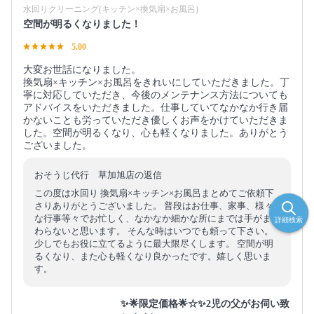
水回りクリーニング(キッチン×換気扇×お風呂)
空間が明るくなりました！
5.00
大変お世話になりました。
換気扇×キッチン×お風呂をきれいにしていただきました。丁
寧に対応していただき、今後のメンテナンス方法についても
アドバイスをいただきました。仕事していてなかなか行き届
かないことも労っていただき優しくお声をかけていただきま
した。空間が明るくなり、心も軽くなりました。ありがとう
ございました。
おそうじ代行 草加旭店の返信
この度は水回り 換気扇×キッチン×お風呂まとめてご依頼下
さりありがとうございました。 普段はお仕事、家事、様々
な行事等々でお忙しく、なかなか細かな所にまでは手がま
詳細検索
わらないと思います。 そんな時はいつでも頼って下さい。
少しでもお役に立てるように最大限尽くします。 空間が明
るくなり、また心も軽くなり良かったです。嬉しく思いま
す。
✨🌟限定価格🌟☆✨2児の父がお伺い致