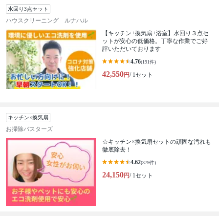
水回り3点セット
ハウスクリーニング ルナハル
【キッチン+換気扇+浴室】水回り３点セ
ットが安心の低価格。丁寧な作業でご好
評いただいております
4.76
(191件)
42,550
円
/ 1セット
キッチン×換気扇
お掃除バスターズ
☆キッチン×換気扇セットの頑固な汚れも
徹底除去！
4.62
(379件)
24,150
円
/ 1セット