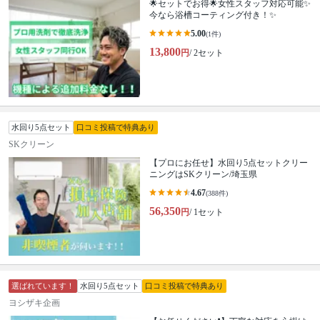
🌟セットでお得🌟女性スタッフ対応可能✨
今なら浴槽コーティング付き！✨
5.00
(1件)
13,800
円
/ 2セット
水回り5点セット
口コミ投稿で特典あり
SKクリーン
【プロにお任せ】水回り5点セットクリー
ニングはSKクリーン/埼玉県
4.67
(388件)
56,350
円
/ 1セット
選ばれています！
水回り5点セット
口コミ投稿で特典あり
ヨシザキ企画