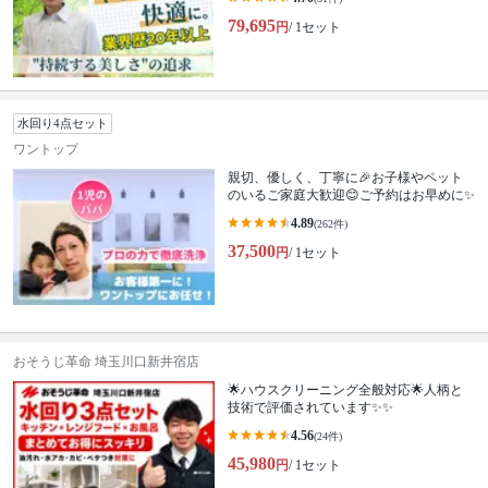
79,695
円
/ 1セット
水回り4点セット
ワントップ
親切、優しく、丁寧に🎉お子様やペット
のいるご家庭大歓迎😊ご予約はお早めに✨
4.89
(262件)
37,500
円
/ 1セット
おそうじ革命 埼玉川口新井宿店
🌟ハウスクリーニング全般対応🌟人柄と
技術で評価されています✨✨
4.56
(24件)
45,980
円
/ 1セット