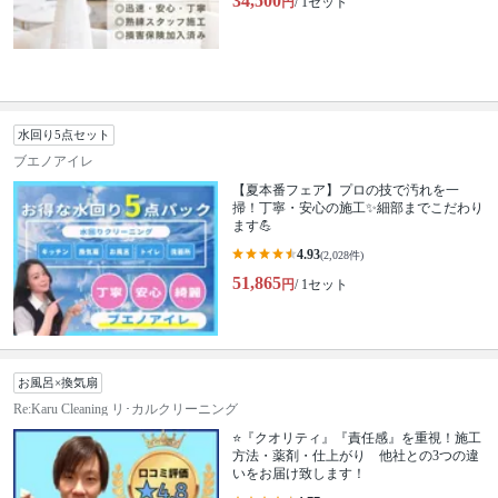
34,500
円
/ 1セット
水回り5点セット
ブエノアイレ
【夏本番フェア】プロの技で汚れを一
掃！丁寧・安心の施工✨細部までこだわり
ます💪
4.93
(2,028件)
51,865
円
/ 1セット
お風呂×換気扇
Re:Karu Cleaning リ･カルクリーニング
⭐『クオリティ』『責任感』を重視！施工
方法・薬剤・仕上がり 他社との3つの違
いをお届け致します！