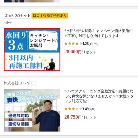
水回り3点セット
口コミ投稿で特典あり
halvis
*水回3点*大掃除キャンペーン価格実施中
✨丁寧な対応を心掛けております！
4.28
(140件)
28,000
円
/ 1セット
株式会社CONNECT
✨ハウスクリーニング全般対応✨綺麗にな
って爽快な気分なりませんか？✨女性スタ
ッフ対応可能✨
3.49
(7件)
28,750
円
/ 1セット