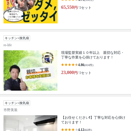
65,550
円
/ 1セット
キッチン×換気扇
re-life
現場監督実績１０年以上 親切な対応・
丁寧な作業を心掛けております！
4.86
(414件)
23,000
円
/ 1セット
キッチン×換気扇
市野美装
【お任せください❗️】丁寧な対応を心掛け
ております！
4.12
(65件)