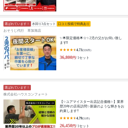
選ばれています！
水回り3点セット
口コミ投稿で特典あり
おそうじ代行 草加旭店
✨🌟限定価格🌟☆✨2児の父がお伺い致し
ます❗️
4.73
(326件)
36,800
円
/ 1セット
選ばれています！
株式会社ハウスコンフォート
【✨ユアマイスター出店記念価格✨】業界
歴20年の店長訪問✨新築のような輝きをお
約束します‼️
4.79
(31件)
26,450
円
/ 1セット