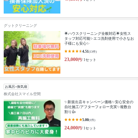
グットクリーニング
🌟ハウスクリーニング全般対応🌟女性ス
タッフ対応可能✨エコ洗剤使用で小さなお
子様にも安心✨
4.51
(13件)
23,000
円
/ 1セット
お風呂×換気扇
株式会社スマイル空間
✨新規出店キャンペーン価格✨安心安全の
自社施工/アフターフォロー充実✨複数台
割り👍
5.00
(1件)
24,000
円
/ 1セット