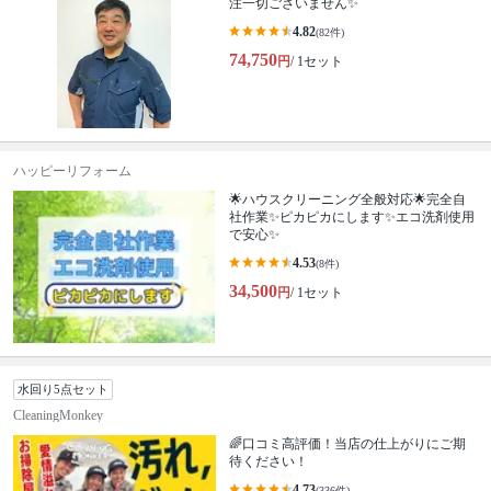
注一切ございません✨
4.82
(82件)
74,750
円
/ 1セット
ハッピーリフォーム
🌟ハウスクリーニング全般対応🌟完全自
社作業✨️ピカピカにします✨️エコ洗剤使用
で安心✨
4.53
(8件)
34,500
円
/ 1セット
水回り5点セット
CleaningMonkey
🌈口コミ高評価！当店の仕上がりにご期
待ください！
4.73
(336件)