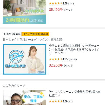
4.58
(57件)
26,450
円
/ 1セット
お風呂×換気扇
口コミ投稿で特典あり
日本おそうじ代行ホールディングス～関東支部～
全国１５０店舗以上展開中の全国チェー
ン！お風呂×換気扇の水回り2点セットク
リーニング♪
4.55
(2,001件)
32,200
円
/ 1セット
カガヤカクリーン
🌟ハウスクリーニング全般対応🌟100%自
社施工✨
5.00
(3件)