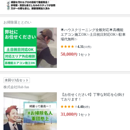
お掃除屋ととのい
🌟ハウスクリーニング全般対応🌟高機能
エアコン施工OK✨土日祝日対応OK✨駐車
場代無料✨
4.31
(11件)
50,000
円
/ 1セット
水回り3点セット
株式会社Hub fun
【お任せください❗️】丁寧な対応を心掛け
ております！
4.40
(6件)
31,000
円
/ 1セット