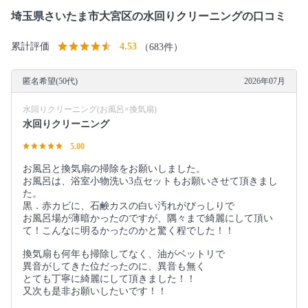
埼玉県さいたま市大宮区の水回りクリーニングの口コミ
累計評価
4.53
（683件）
匿名希望(50代)
2026年07月
水回りクリーニング(お風呂×換気扇)
水回りクリーニング
5.00
お風呂と換気扇の掃除をお願いしました。
お風呂は、浴室小物洗い3点セットもお願いさせて頂きまし
た。
黒．赤カビに、石鹸カスの白い汚れがびっしりで
お風呂場が薄暗かったのですが、隅々まで綺麗にして頂い
て！こんなに明るかったのかと驚く程でした！！
換気扇も何年も掃除してなく、油がベットリで
異音がしてきた位だったのに、異音も無く
とても丁寧に綺麗にして頂きました！！
又次も是非お願いしたいです！！