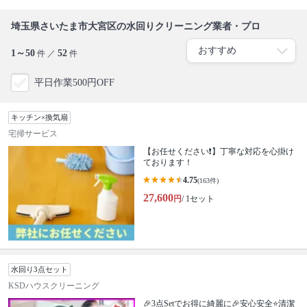
埼玉県さいたま市大宮区の水回りクリーニング業者・プロ
1～50
52
件 ／
件
平日作業500円OFF
キッチン×換気扇
宅掃サービス
【お任せください❗️】丁寧な対応を心掛け
ております！
4.75
(163件)
27,600
円
/ 1セット
水回り3点セット
KSDハウスクリーニング
🎉3点Setでお得に綺麗に🎉安心安全⭐清潔