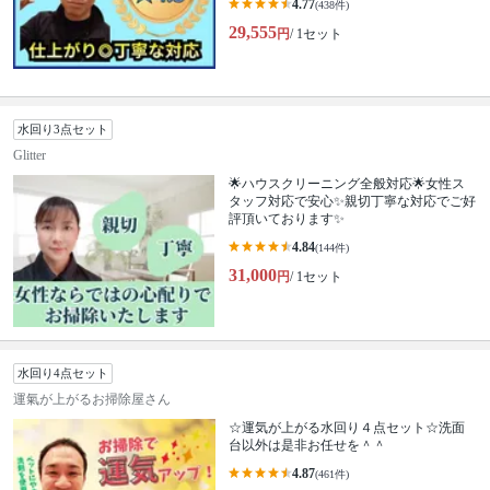
4.77
(438件)
29,555
円
/ 1セット
水回り3点セット
Glitter
🌟ハウスクリーニング全般対応🌟女性ス
タッフ対応で安心✨親切丁寧な対応でご好
評頂いております✨
4.84
(144件)
31,000
円
/ 1セット
水回り4点セット
運氣が上がるお掃除屋さん
☆運気が上がる水回り４点セット☆洗面
台以外は是非お任せを＾＾
4.87
(461件)