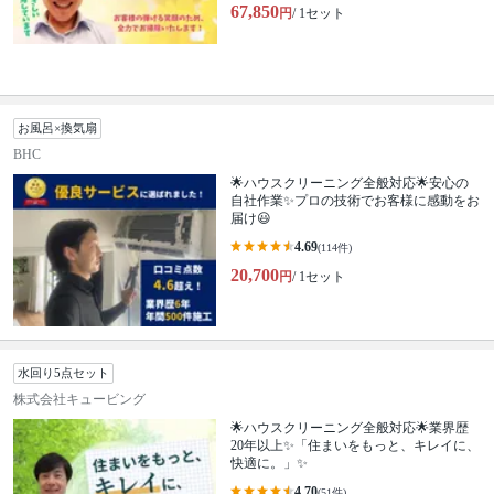
67,850
円
/ 1セット
お風呂×換気扇
BHC
🌟ハウスクリーニング全般対応🌟安心の
自社作業✨プロの技術でお客様に感動をお
届け😃
4.69
(114件)
20,700
円
/ 1セット
水回り5点セット
株式会社キュービング
🌟ハウスクリーニング全般対応🌟業界歴
20年以上✨「住まいをもっと、キレイに、
快適に。」✨
4.70
(51件)