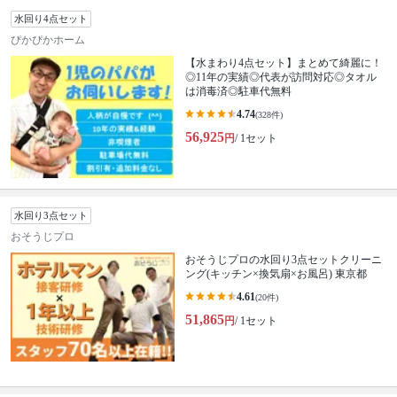
水回り4点セット
ぴかぴかホーム
【水まわり4点セット】まとめて綺麗に！
◎11年の実績◎代表が訪問対応◎タオル
は消毒済◎駐車代無料
4.74
(328件)
56,925
円
/ 1セット
水回り3点セット
おそうじプロ
おそうじプロの水回り3点セットクリーニ
ング(キッチン×換気扇×お風呂) 東京都
4.61
(20件)
51,865
円
/ 1セット