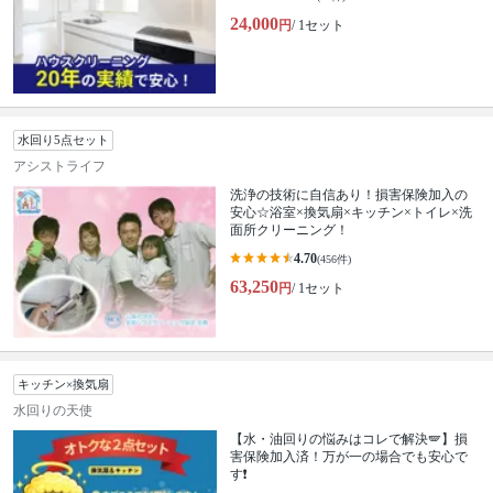
24,000
円
/ 1セット
水回り5点セット
アシストライフ
洗浄の技術に自信あり！損害保険加入の
安心☆浴室×換気扇×キッチン×トイレ×洗
面所クリーニング！
4.70
(456件)
63,250
円
/ 1セット
キッチン×換気扇
水回りの天使
【水・油回りの悩みはコレで解決🪽】損
害保険加入済！万が一の場合でも安心で
す❗️