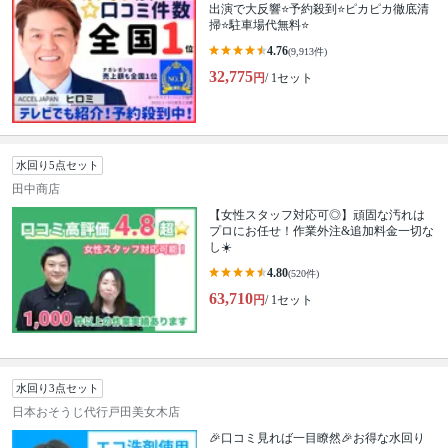
出演で大反響⭐予約殺到⭐ピカピカ徹底清
掃⭐駐車場代無料⭐
4.76
(9,913件)
32,775
円
/ 1セット
水回り5点セット
田中商店
【女性スタッフ対応可◎】頑固な汚れは
プロにお任せ！作業外注&追加料金一切な
し☀️
4.80
(520件)
63,710
円
/ 1セット
水回り3点セット
日本おそうじ代行戸田美女木店
🎉口コミ見れば一目瞭然🎉お得な水回り