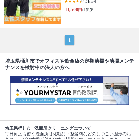
4.51
(13件)
11,500
円
/ 1箇所
1
埼玉県桶川市でオフィスや飲食店の定期清掃や清掃メンテ
ナンスを検討中の法人の方へ
埼玉県桶川市 | 洗面所クリーニングについて
毎日何度も使う洗面所は化粧品・整髪料などのしつこい固形の汚