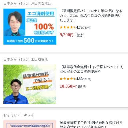
日本おそうじ代行戸田美女木店
《期間限定価格》コロナ対策◎ 気になる
カビ、水垢、鏡のウロコのお悩み解決い
たします！
4.78
(741件)
9,200
円
/ 1箇所
日本おそうじ代行太田成塚店
【駐車場代金無料⭐️】お子様やペットにも
安心安全のエコ洗剤使用🌱
4.80
(134件)
10,350
円
/ 1箇所
おそうじアーキレイ
☀最短日時で予約可能❗🌱頑固な焦げ付き
除去😆汚れによる追加料金なし