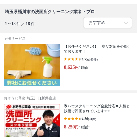
埼玉県桶川市の洗面所クリーニング業者・プロ
1～18
18
件 ／
件
宅掃サービス
【お任せください❗️】丁寧な対応を心掛け
ております！
4.75
(163件)
8,625
円
/ 1箇所
おそうじ革命 埼玉川口新井宿店
🌟ハウスクリーニング全般対応🌟人柄と
技術で評価されています✨✨
4.56
(24件)
8,250
円
/ 1箇所