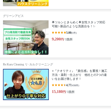
グリーンアピス
🌟ツルンときらめく🌟女性スタッフ対応
可能✨新品のような洗面台を！✨
5.00
(1件)
9,200
円
/ 1箇所
Re:Karu Cleaning リ･カルクリーニング
⭐『クオリティ』『責任感』を重視！施工
方法・薬剤・仕上がり 他社との3つの違
いをお届け致します！
4.77
(438件)
15,180
円
/ 1箇所