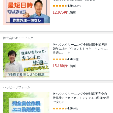
4.80
(532件)
12,075
円
/ 1箇所
株式会社キュービング
🌟ハウスクリーニング全般対応🌟業界歴
20年以上✨「住まいをもっと、キレイに、
快適に。」✨
4.70
(51件)
15,180
円
/ 1箇所
ハッピーリフォーム
🌟ハウスクリーニング全般対応🌟完全自
社作業✨️ピカピカにします✨️エコ洗剤使用
で安心✨
4.56
(9件)