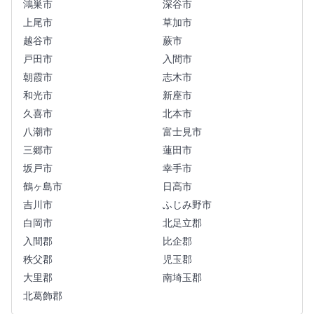
鴻巣市
深谷市
上尾市
草加市
越谷市
蕨市
戸田市
入間市
朝霞市
志木市
和光市
新座市
久喜市
北本市
八潮市
富士見市
三郷市
蓮田市
坂戸市
幸手市
鶴ヶ島市
日高市
吉川市
ふじみ野市
白岡市
北足立郡
入間郡
比企郡
秩父郡
児玉郡
大里郡
南埼玉郡
北葛飾郡