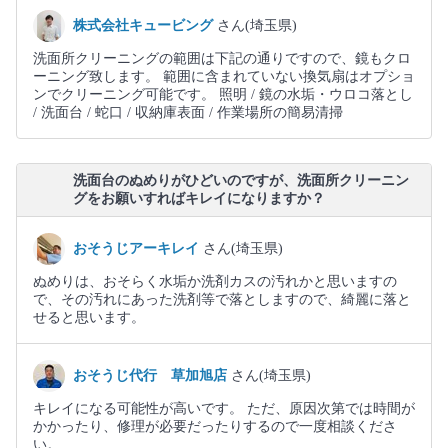
株式会社キュービング
さん(埼玉県)
洗面所クリーニングの範囲は下記の通りですので、鏡もクロ
ーニング致します。 範囲に含まれていない換気扇はオプショ
ンでクリーニング可能です。 照明 / 鏡の水垢・ウロコ落とし
/ 洗面台 / 蛇口 / 収納庫表面 / 作業場所の簡易清掃
洗面台のぬめりがひどいのですが、洗面所クリーニン
グをお願いすればキレイになりますか？
おそうじアーキレイ
さん(埼玉県)
ぬめりは、おそらく水垢か洗剤カスの汚れかと思いますの
で、その汚れにあった洗剤等で落としますので、綺麗に落と
せると思います。
おそうじ代行 草加旭店
さん(埼玉県)
キレイになる可能性が高いです。 ただ、原因次第では時間が
かかったり、修理が必要だったりするので一度相談くださ
い。