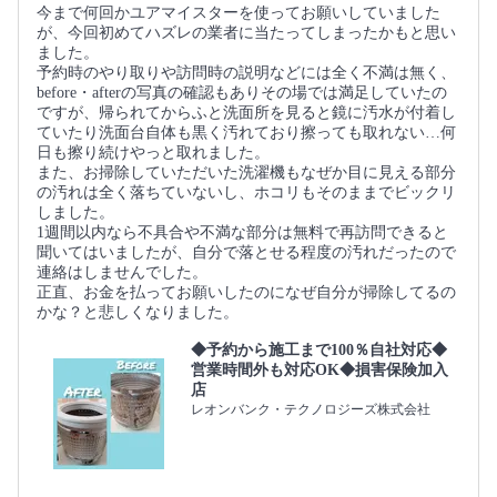
今まで何回かユアマイスターを使ってお願いしていました
が、今回初めてハズレの業者に当たってしまったかもと思い
ました。
予約時のやり取りや訪問時の説明などには全く不満は無く、
before・afterの写真の確認もありその場では満足していたの
ですが、帰られてからふと洗面所を見ると鏡に汚水が付着し
ていたり洗面台自体も黒く汚れており擦っても取れない…何
日も擦り続けやっと取れました。
また、お掃除していただいた洗濯機もなぜか目に見える部分
の汚れは全く落ちていないし、ホコリもそのままでビックリ
しました。
1週間以内なら不具合や不満な部分は無料で再訪問できると
聞いてはいましたが、自分で落とせる程度の汚れだったので
連絡はしませんでした。
正直、お金を払ってお願いしたのになぜ自分が掃除してるの
かな？と悲しくなりました。
◆予約から施工まで100％自社対応◆
営業時間外も対応OK◆損害保険加入
店
レオンバンク・テクノロジーズ株式会社