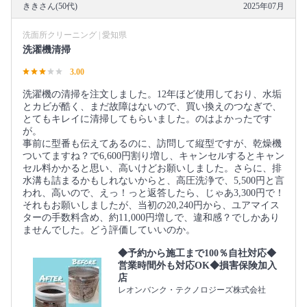
ききさん(50代)
2025年07月
洗面所クリーニング | 愛知県
洗濯機清掃
3.00
洗濯機の清掃を注文しました。12年ほど使用しており、水垢
とカビが酷く、まだ故障はないので、買い換えのつなぎで、
とてもキレイに清掃してもらいました。のはよかったです
が。
事前に型番も伝えてあるのに、訪問して縦型ですが、乾燥機
ついてますね？で6,600円割り増し、キャンセルするとキャン
セル料かかると思い、高いけどお願いしました。さらに、排
水溝も詰まるかもしれないからと、高圧洗浄で、5,500円と言
われ、高いので、えっ！っと返答したら、じゃあ3,300円で！
それもお願いしましたが、当初の20,240円から、ユアマイス
ターの手数料含め、約11,000円増しで、違和感？でしかあり
ませんでした。どう評価していいのか。
◆予約から施工まで100％自社対応◆
営業時間外も対応OK◆損害保険加入
店
レオンバンク・テクノロジーズ株式会社