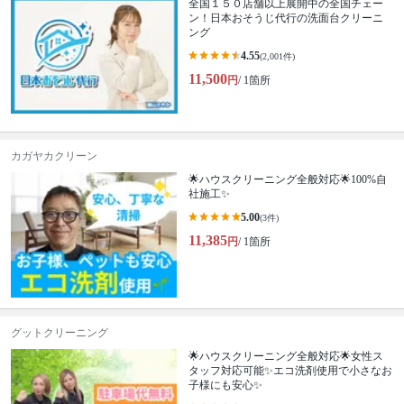
全国１５０店舗以上展開中の全国チェー
ン！日本おそうじ代行の洗面台クリーニ
ング
4.55
(2,001件)
11,500
円
/ 1箇所
カガヤカクリーン
🌟ハウスクリーニング全般対応🌟100%自
社施工✨
5.00
(3件)
11,385
円
/ 1箇所
グットクリーニング
🌟ハウスクリーニング全般対応🌟女性ス
タッフ対応可能✨エコ洗剤使用で小さなお
子様にも安心✨