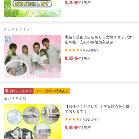
9,200
円
/ 1箇所
アシストライフ
実績と技術に自信あり☆女性スタッフ対
応可能！安心の保険加入済み！
4.70
(456件)
8,694
円
/ 1箇所
選ばれています！
口コミ投稿で特典あり
ヨシザキ企画
【お任せください❗️】丁寧な対応を心掛け
ております！
4.70
(167件)
9,890
円
/ 1箇所