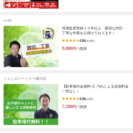
re-life
現場監督実績１０年以上 親切な対応・
丁寧な作業を心掛けております！
4.86
(414件)
9,800
円
/ 1箇所
くらしのパートナー桶川店
【駐車場代金無料⭐️】汚れによる追加料金
一切なし！
4.80
(51件)
7,500
円
/ 1箇所