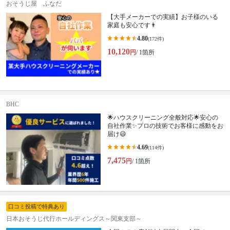
おそうじ屋 ふなだ
【大手メーカーでの実績】お子様のいる
家庭も安心です👨
4.80
(172件)
10,120
円
/ 1箇所
BHC
🌟ハウスクリーニング全般対応🌟安心の
自社作業✨プロの技術でお客様に感動をお
届け😃
4.69
(114件)
7,475
円
/ 1箇所
口コミ投稿で特典あり
日本おそうじ代行ホールディングス～関東支部～