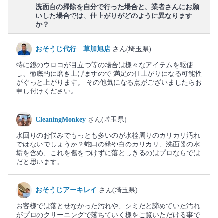
洗面台の掃除を自分で行った場合と、業者さんにお願
いした場合では、仕上がりがどのように異なります
か？
おそうじ代行 草加旭店
さん(埼玉県)
特に鏡のウロコが目立つ等の場合は様々なアイテムを駆使
し、徹底的に磨き上げますので 満足の仕上がりになる可能性
がぐっと上がります。 その他気になる点がございましたらお
申し付けください。
CleaningMonkey
さん(埼玉県)
水回りのお悩みでもっとも多いのが水栓周りのカリカリ汚れ
ではないでしょうか？蛇口の緑や白のカリカリ、洗面器の水
垢を含め、これを傷をつけずに落としきるのはプロならでは
だと思います。
おそうじアーキレイ
さん(埼玉県)
お客様では落とせなかった汚れや、シミだと諦めていた汚れ
がプロのクリーニングで落ちていく様をご覧いただける事で