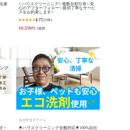
る家
✨ハウスクリーニング✨複数台割引有✨安
心のアフターフォロー✨親切丁寧なサービ
スをお約束します✨
4.77
(23件)
10,350
円
/ 1箇所
カガヤカクリーン
す✨
🌟ハウスクリーニング全般対応🌟100%自社