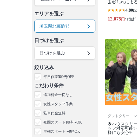
去😆汚れによ
4.80
(5
エリアを選ぶ
12,075
円
/ 1箇所
埼玉県北葛飾郡
日づけを選ぶ
日づけを選ぶ
絞り込み
平日作業500円OFF
こだわり条件
追加料金一切なし
女性スタッフ作業
駐車代金無料
グットクリーニン
夜間スタート18時〜OK
🌟ハウスクリ
ッフ対応可能
早朝スタート〜9時OK
様にも安心✨