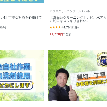
ハウスクリーニング ルナハル
い❗️】丁寧な対応を心掛けて
【洗面台クリーニング】カビ、水アカ
に蛇口をスッキリきれいに
4.76
63件)
(191件)
11,270
円
/ 1箇所