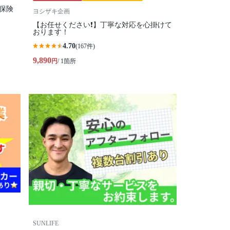
保険
ヨシザキ企画
【お任せください❗️】丁寧な対応を心掛けて
おります！
4.70
(167件)
9,890
円
/ 1箇所
SUNLIFE