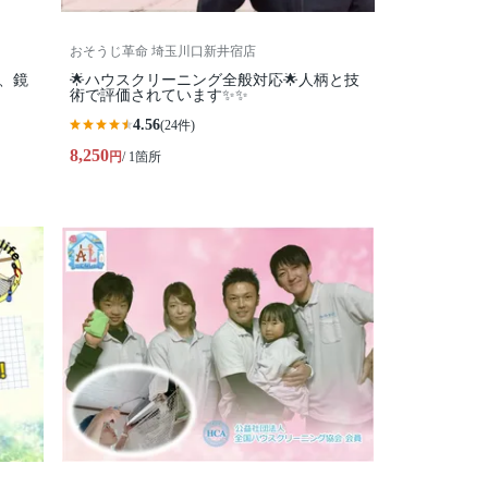
おそうじ革命 埼玉川口新井宿店
、鏡
🌟ハウスクリーニング全般対応🌟人柄と技
術で評価されています✨✨
4.56
(24件)
8,250
円
/ 1箇所