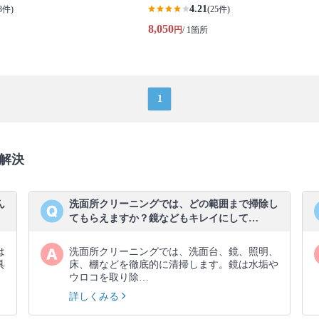
4.21
3件)
(25件)
8,050
円
/ 1箇所
1
解決
ん
洗面所クリーニングでは、どの範囲まで掃除し
てもらえますか？鏡などもキレイにして…
は
洗面所クリーニングでは、洗面台、鏡、照明、
具
床、棚などを徹底的に清掃します。鏡は水垢や
ウロコを取り除…
詳しくみる