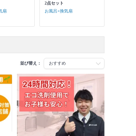
2点セット
気扇
お風呂×換気扇
並び替え：