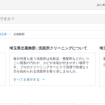
はじ
埼玉県
北葛飾郡
埼玉県北葛飾郡 | 洗面所クリーニングについて
埼
毎日何度も使う洗面所は化粧品・整髪料などのしつ
こい固形の汚れや、カビや水垢が付きやすい場所で
す。プロのクリーニングサービスで清潔で快適な１
日を始められる洗面所を取り戻しませんか。
▼表示価格に含まれる洗面所クリーニングの作業範
すべてを表示する
囲
照明 / 鏡の水垢・ウロコ落とし / 洗面台 / 蛇口 / 収納
庫表面 / 作業場所の簡易清掃
口コミ
もご参照ください。
※本ページでは一部プロモーションを含む場合があ