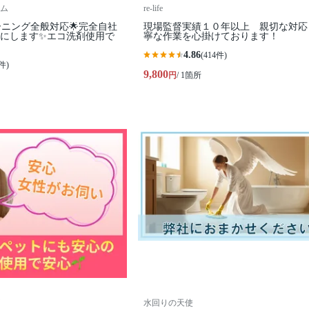
ム
re-life
ーニング全般対応🌟完全自社
現場監督実績１０年以上 親切な対応
カにします✨️エコ洗剤使用で
寧な作業を心掛けております！
4.86
(414件)
件)
9,800
円
/ 1箇所
水回りの天使