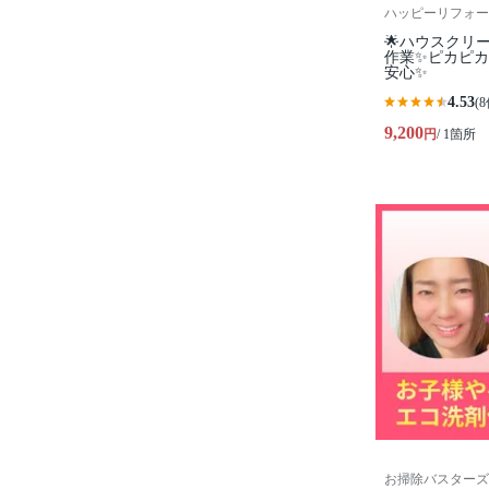
ハッピーリフォー
🌟ハウスクリ
作業✨️ピカピ
安心✨
4.53
(8
9,200
円
/ 1箇所
お掃除バスターズ