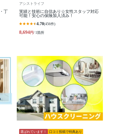
アシストライフ
・丁
実績と技術に自信あり☆女性スタッフ対応
可能！安心の保険加入済み！
4.70
(456件)
8,694
円
/ 1箇所
選ばれています！
口コミ投稿で特典あり