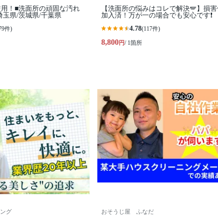
用！■洗面所の頑固な汚れ
【洗面所の悩みはコレで解決🪽】損害
埼玉県/茨城県/千葉県
加入済！万が一の場合でも安心です❗️
4.78
79件)
(117件)
8,800
円
/ 1箇所
ング
おそうじ屋 ふなだ