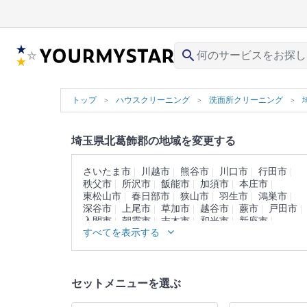
search
トップ
ハウスクリーニング
洗面所クリーニング
埼玉県北葛飾郡の地域を変更する
さいたま市
川越市
熊谷市
川口市
行田市
秩父市
所沢市
飯能市
加須市
本庄市
東松山市
春日部市
狭山市
羽生市
鴻巣市
深谷市
上尾市
草加市
越谷市
蕨市
戸田市
入間市
朝霞市
志木市
和光市
新座市
すべてを表示する
桶川市
久喜市
北本市
八潮市
富士見市
三郷市
蓮田市
坂戸市
幸手市
鶴ヶ島市
日高市
吉川市
ふじみ野市
白岡市
北足立郡
入間郡
比企郡
秩父郡
児玉郡
大里郡
セットメニューを選ぶ
南埼玉郡