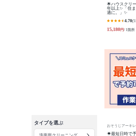
🌟ハウスクリ
年以上✨「住
適に。」✨
4.70
(5
15,180
円
/ 1箇所
タイプを選ぶ
おそうじアーキレ
☀最短日時で予
洗面所クリーニング