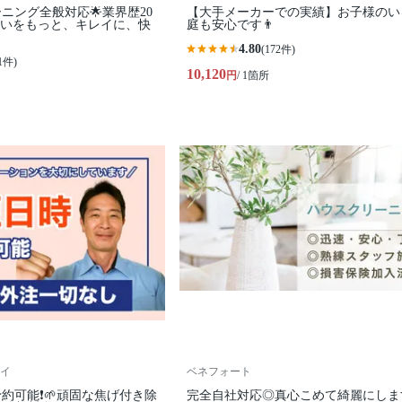
ーニング全般対応🌟業界歴20
【大手メーカーでの実績】お子様のい
まいをもっと、キレイに、快
庭も安心です👨
4.80
(172件)
1件)
10,120
円
/ 1箇所
イ
ベネフォート
約可能❗🌱頑固な焦げ付き除
完全自社対応◎真心こめて綺麗にしま