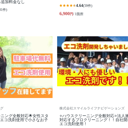
る追加料金なし
4.64
(59件)
31件)
6,900
円
/ 1箇所
グ
株式会社スマイルライフナビゲーションズ
ーニング全般対応🌟女性スタ
⭐ハウスクリーニング全般対応⭐法人
✨エコ洗剤使用で小さなお子
対応するプロクリーニング！！自社開
エコ洗剤使用！