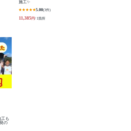
施工✨
5.00
(3件)
11,385
円
/ 1箇所
施工も
発の