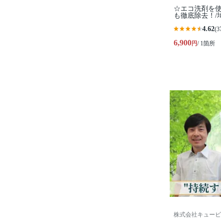
☆エコ洗剤を使
も徹底除去！/
4.62
(3
6,900
円
/ 1箇所
株式会社キュービ