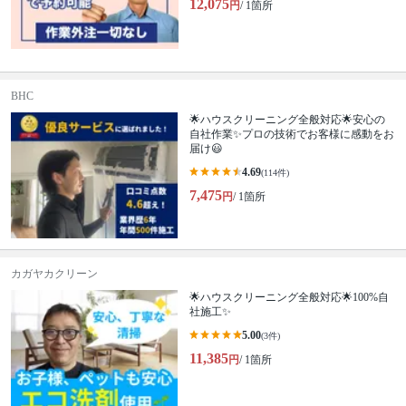
12,075
円
/ 1箇所
BHC
🌟ハウスクリーニング全般対応🌟安心の
自社作業✨プロの技術でお客様に感動をお
届け😃
4.69
(114件)
7,475
円
/ 1箇所
カガヤカクリーン
🌟ハウスクリーニング全般対応🌟100%自
社施工✨
5.00
(3件)
11,385
円
/ 1箇所