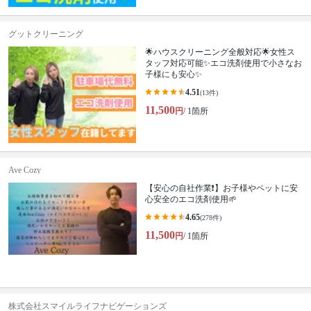
グットクリーニング
🌟ハウスクリーニング全般対応🌟女性ス
タッフ対応可能✨エコ洗剤使用で小さなお
子様にも安心✨
4.51
(13件)
11,500
円
/ 1箇所
Ave Cozy
【安心の自社作業❗️】お子様やペットに安
心安全のエコ洗剤使用🌱
4.65
(278件)
11,500
円
/ 1箇所
株式会社スマイルライフナビゲーションズ