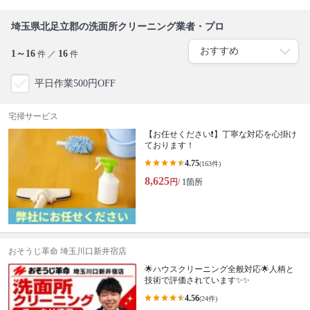
埼玉県北足立郡の洗面所クリーニング業者・プロ
1～16
16
件 ／
件
平日作業500円OFF
宅掃サービス
【お任せください❗️】丁寧な対応を心掛け
ております！
4.75
(163件)
8,625
円
/ 1箇所
おそうじ革命 埼玉川口新井宿店
🌟ハウスクリーニング全般対応🌟人柄と
技術で評価されています✨✨
4.56
(24件)