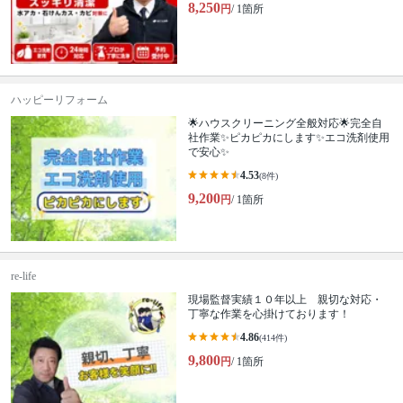
8,250
円
/ 1箇所
ハッピーリフォーム
🌟ハウスクリーニング全般対応🌟完全自
社作業✨️ピカピカにします✨️エコ洗剤使用
で安心✨
4.53
(8件)
9,200
円
/ 1箇所
re-life
現場監督実績１０年以上 親切な対応・
丁寧な作業を心掛けております！
4.86
(414件)
9,800
円
/ 1箇所