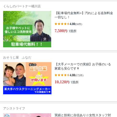
くらしのパートナー桶川店
【駐車場代金無料⭐️】汚れによる追加料金
一切なし！
4.80
(50件)
7,500
円
/ 1箇所
おそうじ屋 ふなだ
【大手メーカーでの実績】お子様のいる
家庭も安心です👨
4.80
(172件)
10,120
円
/ 1箇所
アシストライフ
実績と技術に自信あり☆女性スタッフ対