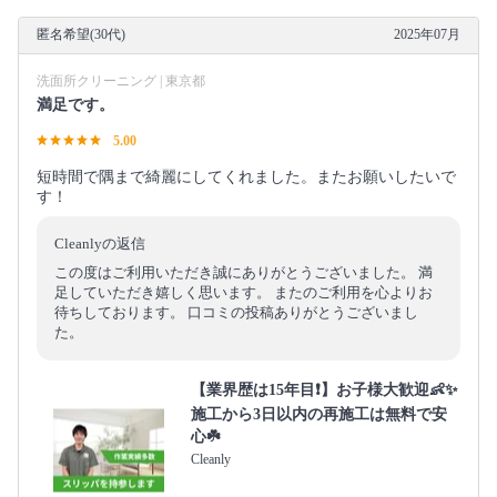
匿名希望(30代)
2025年07月
洗面所クリーニング | 東京都
満足です。
5.00
短時間で隅まで綺麗にしてくれました。またお願いしたいで
す！
Cleanlyの返信
この度はご利用いただき誠にありがとうございました。 満
足していただき嬉しく思います。 またのご利用を心よりお
待ちしております。 口コミの投稿ありがとうございまし
た。
【業界歴は15年目❗️】お子様大歓迎👶✨
施工から3日以内の再施工は無料で安
心☘️
Cleanly