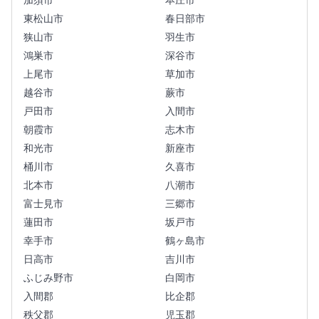
加須市
本庄市
東松山市
春日部市
狭山市
羽生市
鴻巣市
深谷市
上尾市
草加市
越谷市
蕨市
戸田市
入間市
朝霞市
志木市
和光市
新座市
桶川市
久喜市
北本市
八潮市
富士見市
三郷市
蓮田市
坂戸市
幸手市
鶴ヶ島市
日高市
吉川市
ふじみ野市
白岡市
入間郡
比企郡
秩父郡
児玉郡