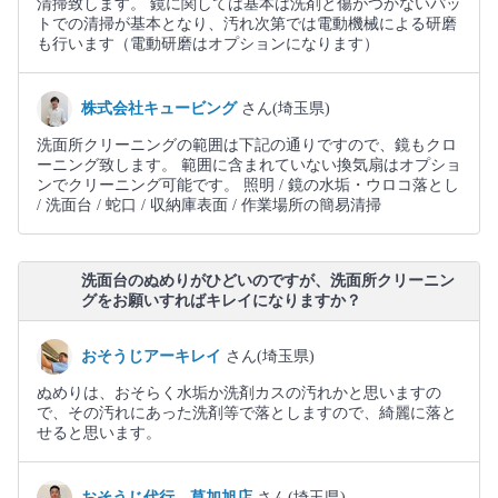
清掃致します。 鏡に関しては基本は洗剤と傷がつかないパッ
トでの清掃が基本となり、汚れ次第では電動機械による研磨
も行います（電動研磨はオプションになります）
株式会社キュービング
さん(埼玉県)
洗面所クリーニングの範囲は下記の通りですので、鏡もクロ
ーニング致します。 範囲に含まれていない換気扇はオプショ
ンでクリーニング可能です。 照明 / 鏡の水垢・ウロコ落とし
/ 洗面台 / 蛇口 / 収納庫表面 / 作業場所の簡易清掃
洗面台のぬめりがひどいのですが、洗面所クリーニン
グをお願いすればキレイになりますか？
おそうじアーキレイ
さん(埼玉県)
ぬめりは、おそらく水垢か洗剤カスの汚れかと思いますの
で、その汚れにあった洗剤等で落としますので、綺麗に落と
せると思います。
おそうじ代行 草加旭店
さん(埼玉県)