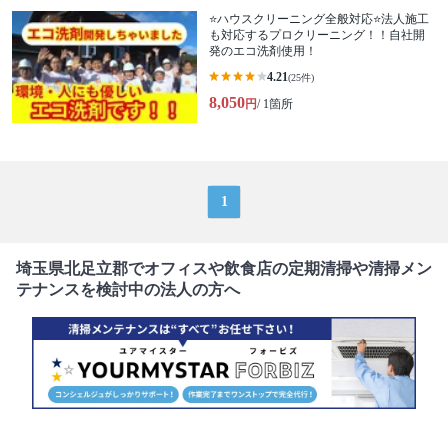
⭐ハウスクリーニング全般対応⭐法人施工
も対応するプロクリーニング！！自社開
発のエコ洗剤使用！
4.21
(25件)
8,050
円
/ 1箇所
1
埼玉県北足立郡でオフィスや飲食店の定期清掃や清掃メン
テナンスを検討中の法人の方へ