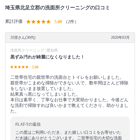
埼玉県北足立郡の洗面所クリーニングの口コミ
累計評価
5.00
（2件）
川澄さん(30代)
2026年03月
洗面所クリーニング | 愛知県
黒ずみ汚れが綺麗になくなりました！
5.00
二世帯住宅の親世帯の洗面台とトイレをお願いしました。
親世帯がこまめな掃除ができない人で、数年間ほとんど掃除
をしないまま放置していました。
結果真っ黒になってしまいました。
本日は素早く、丁寧なお仕事で大変助かりました。今後どん
な洗剤で掃除すれば良いかまで教えてくださり、助かりまし
た。
FLAT-Tの返信
この度はご利用いただき、また嬉しい口コミをお寄せいた
だき誠にありがとうございます。 二世帯住宅の大切な洗面