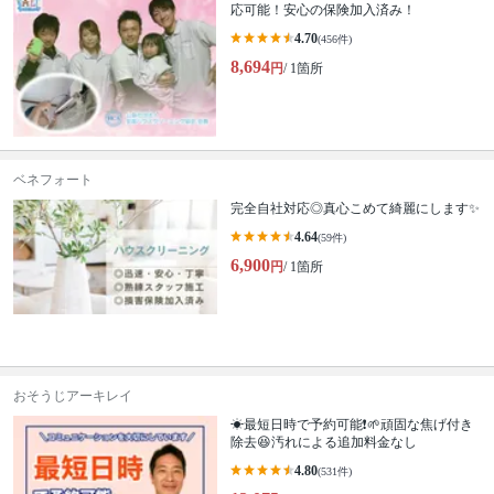
応可能！安心の保険加入済み！
4.70
(456件)
8,694
円
/ 1箇所
ベネフォート
完全自社対応◎真心こめて綺麗にします✨
4.64
(59件)
6,900
円
/ 1箇所
おそうじアーキレイ
☀最短日時で予約可能❗🌱頑固な焦げ付き
除去😆汚れによる追加料金なし
4.80
(531件)