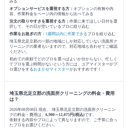
みる
オプションサービスを重視する方：
オプションの有無や内
容、作業料金をページ内の情報から比べてみる
注文の取りやすさを重視する方：
作業に来てほしい日付を選
択して、その日が空いているプロに絞り込む
作業をお急ぎの方
：
1週間以内に作業できる
プロを絞り込む
埼玉県北足立郡の一部の地域にしか対応していない洗面所ク
リーニングの業者もいますので、対応地域も合わせてご確認
ください。
初めての依頼でどのプロを選べばよいか分からない、忙しく
てプロを選ぶ時間がないという方には、ユアマイスターがプ
ロ選びをする
おまかせマイスター
がおすすめです！
埼玉県北足立郡の洗面所クリーニングの料金・費用
は？
2026年08月08日 現在、 埼玉県北足立郡の洗面所クリーニン
グの料金・費用は、
6,900～12,075円(税込)
です。
依頼する内容やプロによって異なりますので、ご予算に合っ
たプロをお選びください。