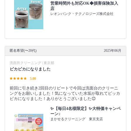
営業時間外も対応OK◆損害保険加入
店
レオンバンク・テクノロジーズ株式会社
匿名希望(〜20代)
2025年06月
洗面所クリーニング | 東京都
ピカピカになりました
5.00
前回に引き続き2回目のリピートで今回は洗面台のクリーニ
ングをお願いしました！気になっていた水垢が取れてピッカ
ピカになりました！ありがとうございました😊
✨【毎日4名様限定】✨大特価キャンペ
ーン♪
まかせるクリーニング 東京支店