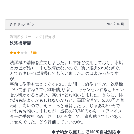
ききさん(50代)
2025年07月
洗面所クリーニング | 愛知県
洗濯機清掃
3.00
洗濯機の清掃を注文しました。12年ほど使用しており、水垢
とカビが酷く、まだ故障はないので、買い換えのつなぎで、
とてもキレイに清掃してもらいました。のはよかったです
が。
事前に型番も伝えてあるのに、訪問して縦型ですが、乾燥機
ついてますね？で6,600円割り増し、キャンセルするとキャン
セル料かかると思い、高いけどお願いしました。さらに、排
水溝も詰まるかもしれないからと、高圧洗浄で、5,500円と言
われ、高いので、えっ！っと返答したら、じゃあ3,300円で！
それもお願いしましたが、当初の20,240円から、ユアマイス
ターの手数料含め、約11,000円増しで、違和感？でしかあり
ませんでした。どう評価していいのか。
◆予約から施工まで100％自社対応◆