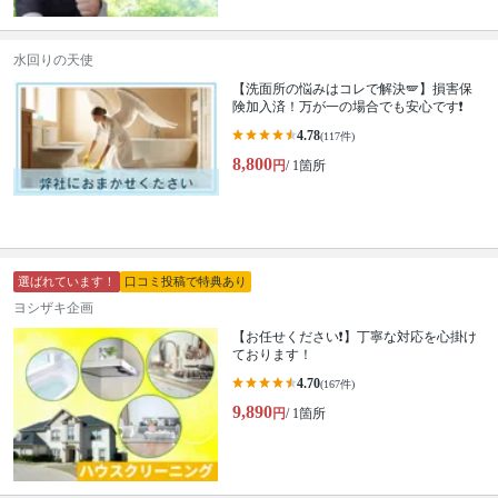
水回りの天使
【洗面所の悩みはコレで解決🪽】損害保
険加入済！万が一の場合でも安心です❗️
4.78
(117件)
8,800
円
/ 1箇所
選ばれています！
口コミ投稿で特典あり
ヨシザキ企画
【お任せください❗️】丁寧な対応を心掛け
ております！
4.70
(167件)
9,890
円
/ 1箇所