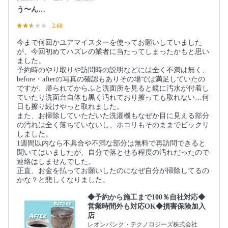
う〜ん…
2.60
今まで何回かユアマイスターを使ってお願いしていました
が、今回初めてハズレの業者に当たってしまったかもと思い
ました。
予約時のやり取りや訪問時の説明などには全く不満は無く、
before・afterの写真の確認もありその場では満足していたの
ですが、帰られてからふと洗面所を見ると鏡に汚水が付着し
ていたり洗面台自体も黒く汚れており擦っても取れない…何
日も擦り続けやっと取れました。
また、お掃除していただいた洗濯機もなぜか目に見える部分
の汚れは全く落ちていないし、ホコリもそのままでビックリ
しました。
1週間以内なら不具合や不満な部分は無料で再訪問できると
聞いてはいましたが、自分で落とせる程度の汚れだったので
連絡はしませんでした。
正直、お金を払ってお願いしたのになぜ自分が掃除してるの
かな？と悲しくなりました。
◆予約から施工まで100％自社対応◆
営業時間外も対応OK◆損害保険加入
店
レオンバンク・テクノロジーズ株式会社