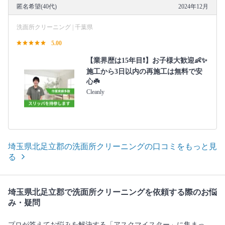
匿名希望(40代)
2024年12月
洗面所クリーニング | 千葉県
5.00
【業界歴は15年目❗️】お子様大歓迎👶✨
施工から3日以内の再施工は無料で安
心☘️
Cleanly
埼玉県北足立郡の洗面所クリーニングの口コミをもっと見
る
埼玉県北足立郡で洗面所クリーニングを依頼する際のお悩
み・疑問
プロが答えてお悩みを解決する「アスクマイスター」に集まっ