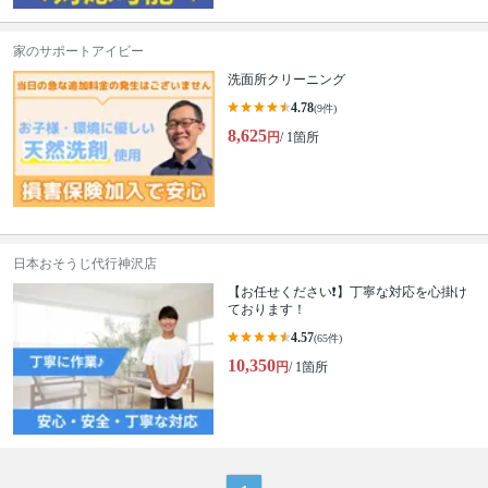
家のサポートアイビー
洗面所クリーニング
4.78
(9件)
8,625
円
/ 1箇所
日本おそうじ代行神沢店
【お任せください❗️】丁寧な対応を心掛け
ております！
4.57
(65件)
10,350
円
/ 1箇所