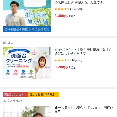
の気持ちよさ″を整える。風屋です。
4.77
(130件)
8,400
円
/ 1箇所
feli ci-ta
☆キャンペーン価格☆ 毎日使用する場所
綺麗にしませんか？🫡
4.68
(85件)
9,200
円
/ 1箇所
選ばれています！
口コミ投稿で特典あり
株式会社gratia
🏠一人暮らしも安心♪女性スタッフ同行作
業☘️