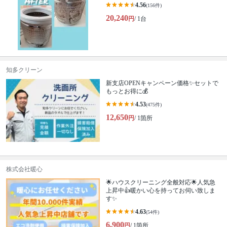
4.56
(156件)
20,240
円
/ 1台
知多クリーン
新支店OPENキャンペーン価格✨セットで
もっとお得に💰
4.53
(475件)
12,650
円
/ 1箇所
株式会社暖心
🌟ハウスクリーニング全般対応🌟人気急
上昇中👍暖かい心を持ってお伺い致しま
す✨
4.63
(54件)
6,900
円
/ 1箇所