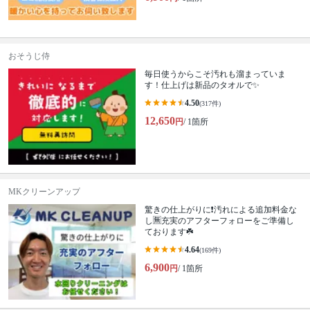
おそうじ侍
毎日使うからこそ汚れも溜まっていま
す！仕上げは新品のタオルで✨
4.50
(317件)
12,650
円
/ 1箇所
MKクリーンアップ
驚きの仕上がりに❗️汚れによる追加料金な
し🈚️充実のアフターフォローをご準備し
ております☘️
4.64
(169件)
6,900
円
/ 1箇所