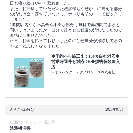
日も擦り続けやっと取れました。
また、お掃除していただいた洗濯機もなぜか目に見える部分
の汚れは全く落ちていないし、ホコリもそのままでビックリ
しました。
1週間以内なら不具合や不満な部分は無料で再訪問できると
聞いてはいましたが、自分で落とせる程度の汚れだったので
連絡はしませんでした。
正直、お金を払ってお願いしたのになぜ自分が掃除してるの
かな？と悲しくなりました。
◆予約から施工まで100％自社対応◆
営業時間外も対応OK◆損害保険加入
店
レオンバンク・テクノロジーズ株式会社
ききさん(50代)
2025年07月
洗面所クリーニング | 愛知県
洗濯機清掃