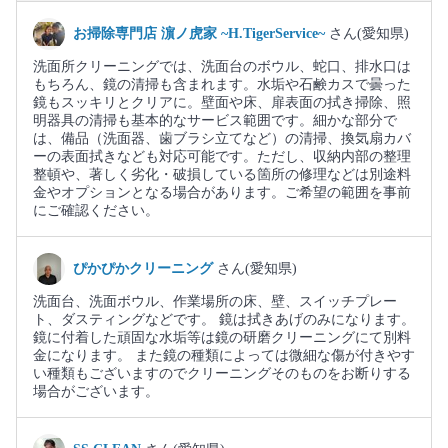
お掃除専門店 濵ノ虎家 ~H.TigerService~
さん(愛知県)
洗面所クリーニングでは、洗面台のボウル、蛇口、排水口は
もちろん、鏡の清掃も含まれます。水垢や石鹸カスで曇った
鏡もスッキリとクリアに。壁面や床、扉表面の拭き掃除、照
明器具の清掃も基本的なサービス範囲です。細かな部分で
は、備品（洗面器、歯ブラシ立てなど）の清掃、換気扇カバ
ーの表面拭きなども対応可能です。ただし、収納内部の整理
整頓や、著しく劣化・破損している箇所の修理などは別途料
金やオプションとなる場合があります。ご希望の範囲を事前
にご確認ください。
ぴかぴかクリーニング
さん(愛知県)
洗面台、洗面ボウル、作業場所の床、壁、スイッチプレー
ト、ダスティングなどです。 鏡は拭きあげのみになります。
鏡に付着した頑固な水垢等は鏡の研磨クリーニングにて別料
金になります。 また鏡の種類によっては微細な傷が付きやす
い種類もございますのでクリーニングそのものをお断りする
場合がございます。