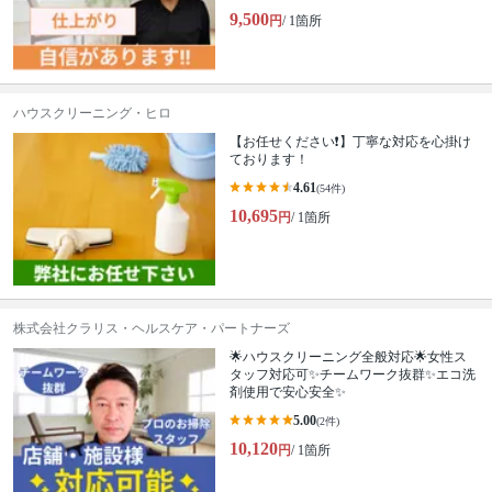
9,500
円
/ 1箇所
ハウスクリーニング・ヒロ
【お任せください❗️】丁寧な対応を心掛け
ております！
4.61
(54件)
10,695
円
/ 1箇所
株式会社クラリス・ヘルスケア・パートナーズ
🌟ハウスクリーニング全般対応🌟女性ス
タッフ対応可✨チームワーク抜群✨エコ洗
剤使用で安心安全✨
5.00
(2件)
10,120
円
/ 1箇所