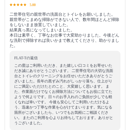
5.00
二世帯住宅の親世帯の洗面台とトイレをお願いしました。
親世帯がこまめな掃除ができない人で、数年間ほとんど掃除
をしないまま放置していました。
結果真っ黒になってしまいました。
本日は素早く、丁寧なお仕事で大変助かりました。今後どん
な洗剤で掃除すれば良いかまで教えてくださり、助かりまし
た。
FLAT-Tの返信
この度はご利用いただき、また嬉しい口コミをお寄せいた
だき誠にありがとうございます。 二世帯住宅の大切な洗面
台とトイレのクリーニングをお任せいただきありがとうご
ざいました。長年の黒ずみ汚れがしっかり落ち、仕上がり
にご満足いただけたとのこと、大変嬉しく思います。 ま
た、作業面だけでなくお掃除方法についてもお役に立てた
ようで何よりです。日々のお手入れのご負担が少しでも軽
くなれば幸いです。 今後も安心してご利用いただけるよ
う、迅速かつ丁寧な作業を心がけてまいります。気になる
箇所がございましたら、いつでもお気軽にご相談くださ
い。 またのご利用を心よりお待ちしております。ありがと
うございました。