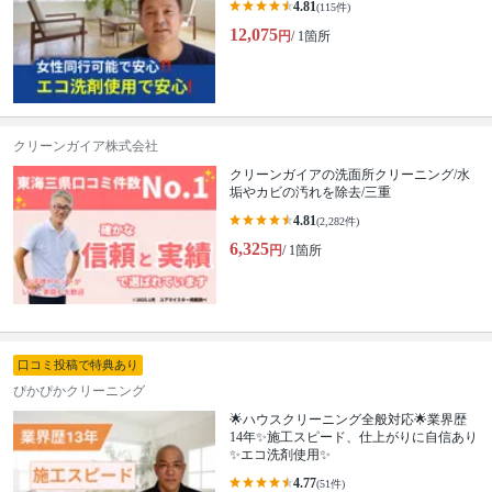
4.81
(115件)
12,075
円
/ 1箇所
クリーンガイア株式会社
クリーンガイアの洗面所クリーニング/水
垢やカビの汚れを除去/三重
4.81
(2,282件)
6,325
円
/ 1箇所
口コミ投稿で特典あり
ぴかぴかクリーニング
🌟ハウスクリーニング全般対応🌟業界歴
14年✨施工スピード、仕上がりに自信あり
✨エコ洗剤使用✨
4.77
(51件)