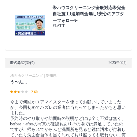
🌟ハウスクリーニング全般対応🌟完全
自社施工❗️追加料金無し❗️安心のアフタ
ーフォロー✨
FLAT-T
匿名希望(30代)
2025年09月
洗面所クリーニング | 愛知県
う〜ん…
2.60
今まで何回かユアマイスターを使ってお願いしていました
が、今回初めてハズレの業者に当たってしまったかもと思い
ました。
予約時のやり取りや訪問時の説明などには全く不満は無く、
before・afterの写真の確認もありその場では満足していたの
ですが、帰られてからふと洗面所を見ると鏡に汚水が付着し
ていたり洗面台自体も黒く汚れており擦っても取れない…何