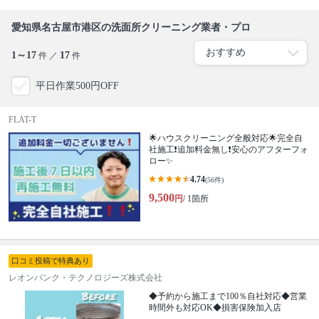
愛知県名古屋市港区の洗面所クリーニング業者・プロ
1～17
17
件 ／
件
平日作業500円OFF
FLAT-T
🌟ハウスクリーニング全般対応🌟完全自
社施工❗️追加料金無し❗️安心のアフターフォ
ロー✨
4.74
(56件)
9,500
円
/ 1箇所
口コミ投稿で特典あり
レオンバンク・テクノロジーズ株式会社
◆予約から施工まで100％自社対応◆営業
時間外も対応OK◆損害保険加入店