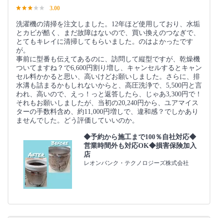
3.00
洗濯機の清掃を注文しました。12年ほど使用しており、水垢
とカビが酷く、まだ故障はないので、買い換えのつなぎで、
とてもキレイに清掃してもらいました。のはよかったです
が。
事前に型番も伝えてあるのに、訪問して縦型ですが、乾燥機
ついてますね？で6,600円割り増し、キャンセルするとキャン
セル料かかると思い、高いけどお願いしました。さらに、排
水溝も詰まるかもしれないからと、高圧洗浄で、5,500円と言
われ、高いので、えっ！っと返答したら、じゃあ3,300円で！
それもお願いしましたが、当初の20,240円から、ユアマイス
ターの手数料含め、約11,000円増しで、違和感？でしかあり
ませんでした。どう評価していいのか。
◆予約から施工まで100％自社対応◆
営業時間外も対応OK◆損害保険加入
店
レオンバンク・テクノロジーズ株式会社