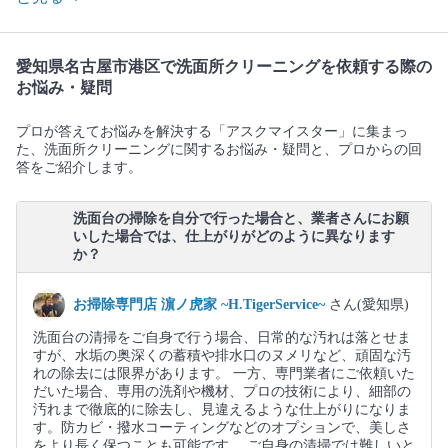
愛知県名古屋市港区で洗面所クリーニングを依頼する際の
お悩み・疑問
プロが答えてお悩みを解決する「アスクマイスター」に集まっ
た、洗面所クリーニングに関するお悩み・疑問と、プロからの回
答をご紹介します。
洗面台の掃除を自分で行った場合と、業者さんにお願
いした場合では、仕上がりがどのように異なります
か？
お掃除専門店 濵ノ虎家 ~H.TigerService~
さん(愛知県)
洗面台の清掃をご自身で行う場合、日常的な汚れは落とせま
すが、水垢の奥深くの蓄積や排水口のヌメリなど、頑固な汚
れの除去には限界があります。 一方、専門業者にご依頼いた
だいた場合、専用の洗剤や機材、プロの技術により、細部の
汚れまで徹底的に除去し、見違えるような仕上がりになりま
す。防カビ・撥水コーティングなどのオプションで、美しさ
をより長く保つことも可能です。 ご自身の清掃では難しいと