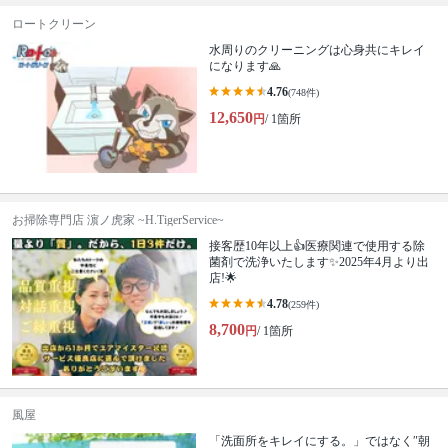
ロートクリーン
水周りのクリーニングは心身共にキレイ
になります🙏
4.76
(748件)
12,650
円
/ 1箇所
お掃除専門店 濵ノ虎家 ~H.TigerService~
接客歴10年以上👍医療関連で使用する除
菌剤で洗浄いたします✨2025年4月より出
店!🌟
4.78
(259件)
8,700
円
/ 1箇所
風屋
「洗面所をキレイにする。」ではなく″朝