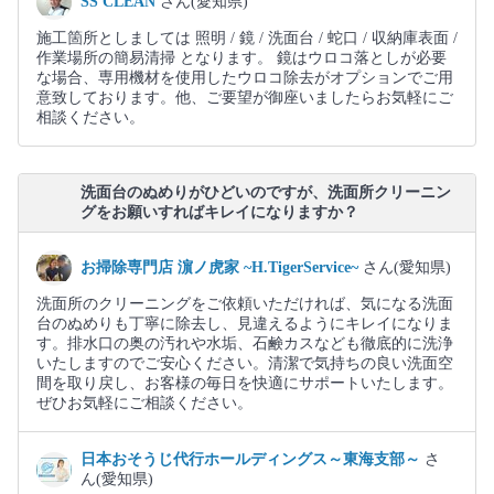
SS CLEAN
さん(愛知県)
施工箇所としましては 照明 / 鏡 / 洗面台 / 蛇口 / 収納庫表面 /
作業場所の簡易清掃 となります。 鏡はウロコ落としが必要
な場合、専用機材を使用したウロコ除去がオプションでご用
意致しております。他、ご要望が御座いましたらお気軽にご
相談ください。
洗面台のぬめりがひどいのですが、洗面所クリーニン
グをお願いすればキレイになりますか？
お掃除専門店 濵ノ虎家 ~H.TigerService~
さん(愛知県)
洗面所のクリーニングをご依頼いただければ、気になる洗面
台のぬめりも丁寧に除去し、見違えるようにキレイになりま
す。排水口の奥の汚れや水垢、石鹸カスなども徹底的に洗浄
いたしますのでご安心ください。清潔で気持ちの良い洗面空
間を取り戻し、お客様の毎日を快適にサポートいたします。
ぜひお気軽にご相談ください。
日本おそうじ代行ホールディングス～東海支部～
さ
ん(愛知県)