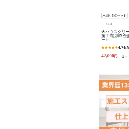
水回り5点セット
FLAT-T
🌟ハウスクリ
施工❗️追加料金
ー✨
4.74
(5
42,000
円
/ 1セッ