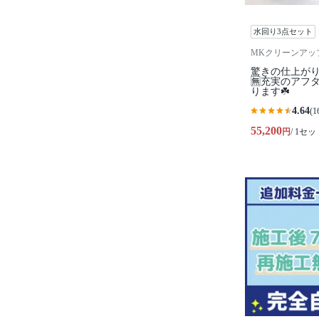
水回り3点セット
MKクリーンアッ
驚きの仕上がり
🈚️充実のア
ります☘️
4.64
(1
55,200
円
/ 1セッ