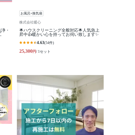
お風呂×換気扇
株式会社暖心
洗浄・
🌟ハウスクリーニング全般対応🌟人気急上
工
昇中👍暖かい心を持ってお伺い致します✨
4.63
(54件)
25,300
円
/ 1セット