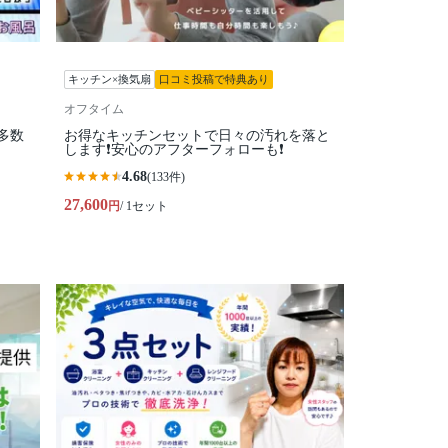
キッチン×換気扇
口コミ投稿で特典あり
オフタイム
多数
お得なキッチンセットで日々の汚れを落と
します❗安心のアフターフォローも❗
4.68
(133件)
27,600
円
/ 1セット