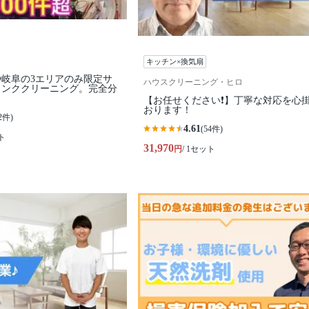
キッチン×換気扇
🔴岐阜の3エリアのみ限定サ
ハウスクリーニング・ヒロ
ランククリーニング。完全分
【お任せください❗️】丁寧な対応を心
おります！
2件)
4.61
(54件)
ト
31,970
円
/ 1セット