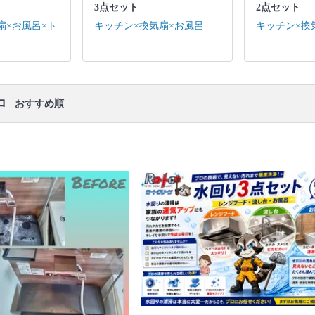
3点セット
2点セット
キッチン / 換気扇 ※それぞれの「共通の作業範囲」
になります。
扇×お風呂×ト
キッチン×換気扇×お風呂
キッチン×換
口コミ
もご参照ください。
※本ページでは一部プロモーションを含む場合があ
ります。
ロ
おすすめ順