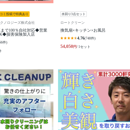
コミ投稿で特典あり
水回り3点セット
クノロジーズ株式会社
ロートクリーン
まで100％自社対応◆営業
換気扇×キッチン×お風呂
K◆損害保険加入店
4.76
(748件)
56件)
54,050
円
/ 1セット
ト