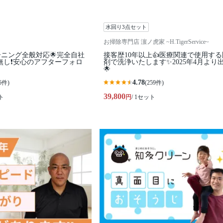
水回り3点セット
お掃除専門店 濵ノ虎家 ~H.TigerService~
ーニング全般対応🌟完全自社
接客歴10年以上👍医療関連で使用す
無し❗️安心のアフターフォロ
剤で洗浄いたします✨2025年4月より出
🌟
4.78
6件)
(259件)
39,800
ト
円
/ 1セット