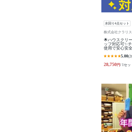
水回り4点セット
株式会社クラリス
🌟ハウスクリ
ッフ対応可✨
使用で安心安
5.00
(2
28,750
円
/ 1セッ