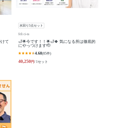
水回り3点セット
feli ci-ta
掛けて
🛁🌟今です！！🌟🛁🍀 気になる所は徹底的
にやっつけます🫡
4.68
(85件)
40,250
円
/ 1セット