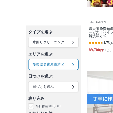
tube DAIZEN
🔵大阪🟢愛知
タイプを選ぶ
ービス！ハイ
解洗浄方式
水回りクリーニング
4.73
(1
89,700
円
/ 1セッ
エリアを選ぶ
愛知県名古屋市港区
日づけを選ぶ
日づけを選ぶ
絞り込み
平日作業500円OFF