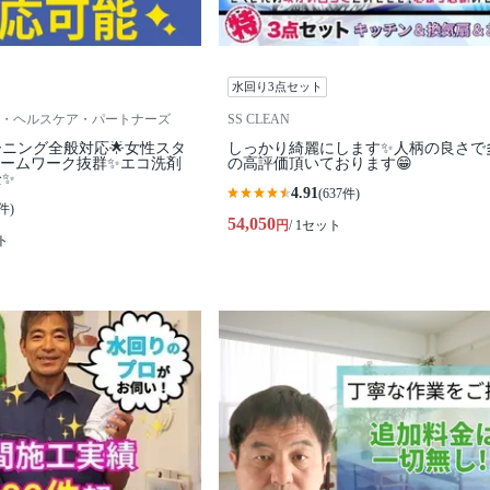
水回り3点セット
・ヘルスケア・パートナーズ
SS CLEAN
ーニング全般対応🌟女性スタ
しっかり綺麗にします✨人柄の良さで
チームワーク抜群✨エコ洗剤
の高評価頂いております😁
全✨
4.91
(637件)
件)
54,050
円
/ 1セット
ト