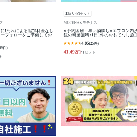
水回り4点セット
プ
MOTENAZ モテナス
に❗️汚れによる追加料金なし
⭐️予約困難・早い物勝ち⭐️エプロン内
フターフォローをご準備してお
鏡の研磨無料♪1日1件のおもてなし施
4.85
(25件)
69件)
41,492
円
/ 1セット
ト