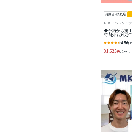
お風呂×換気扇
口
レオンバンク・テ
◆予約から施工
時間外も対応O
4.56
(1
31,625
円
/ 1セッ