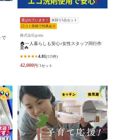
選ばれています！
水回り5点セット
口コミ投稿で特典あり
株式会社gratia
トで
🏠一人暮らしも安心♪女性スタッフ同行作
業☘️
4.81
(115件)
42,000
円
/ 1セット