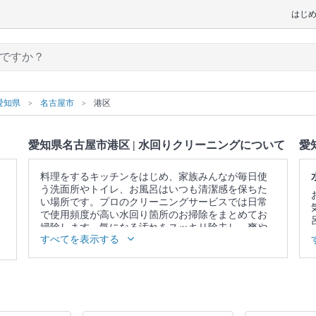
はじ
愛知県
名古屋市
港区
愛知県名古屋市港区 | 水回りクリーニングについて
愛
料理をするキッチンをはじめ、家族みんなが毎日使
う洗面所やトイレ、お風呂はいつも清潔感を保ちた
い場所です。プロのクリーニングサービスでは日常
で使用頻度が高い水回り箇所のお掃除をまとめてお
掃除します。気になる汚れをスッキリ除去し、爽や
すべてを表示する
かな空間を取り戻しませんか。
▼表示価格に含まれる水回りクリーニングの作業範
囲
5点セット：キッチン / 換気扇 / お風呂 / トイレ / 洗
面所 4点セット：キッチン / 換気扇 / お風呂 / トイレ
3点セット：キッチン / 換気扇 / お風呂 2点セット：