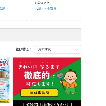
2点セット
気扇
お風呂×換気扇
並び替え：