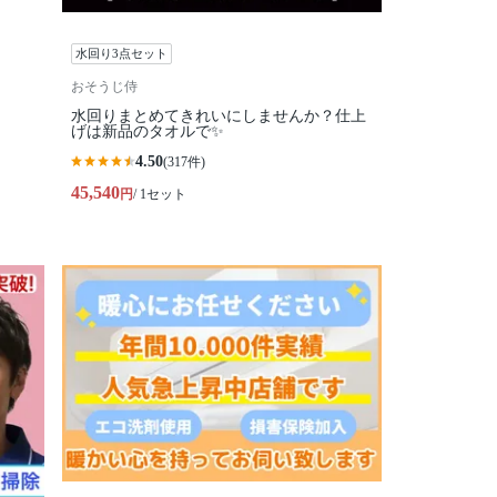
水回り3点セット
おそうじ侍
水回りまとめてきれいにしませんか？仕上
げは新品のタオルで✨
4.50
(317件)
45,540
円
/ 1セット