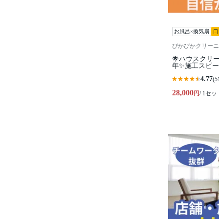
お風呂×換気扇
口
ぴかぴかクリーニ
🌟ハウスクリ
年✨施工スピ
4.77
(5
28,000
円
/ 1セッ