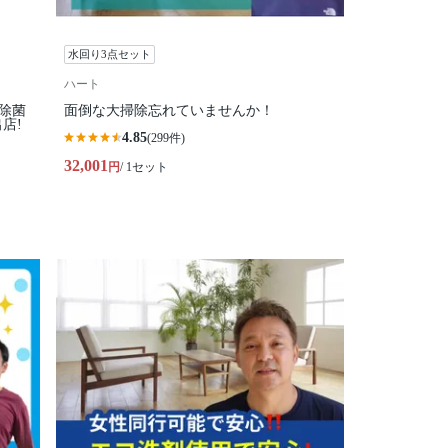
水回り3点セット
ハート
る除菌
面倒な大掃除忘れていませんか！
店!
4.85
(299件)
32,001
円
/ 1セット