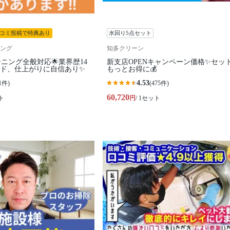
コミ投稿で特典あり
水回り5点セット
ング
知多クリーン
ーニング全般対応🌟業界歴14
新支店OPENキャンペーン価格✨セッ
ード、仕上がりに自信あり✨
もっとお得に💰
4.53
1件)
(475件)
60,720
ト
円
/ 1セット