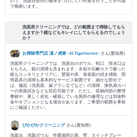
ので、洗面台部分の傷等をつけにくい作業を行うことが可能
で御座います。
洗面所クリーニングでは、どの範囲まで掃除してもら
えますか？鏡などもキレイにしてもらえるのでしょう
か？
お掃除専門店 濵ノ虎家 ~H.TigerService~
さん(愛知県)
洗面所クリーニングでは、洗面台のボウル、蛇口、排水口は
もちろん、鏡の清掃も含まれます。水垢や石鹸カスで曇った
鏡もスッキリとクリアに。壁面や床、扉表面の拭き掃除、照
明器具の清掃も基本的なサービス範囲です。細かな部分で
は、備品（洗面器、歯ブラシ立てなど）の清掃、換気扇カバ
ーの表面拭きなども対応可能です。ただし、収納内部の整理
整頓や、著しく劣化・破損している箇所の修理などは別途料
金やオプションとなる場合があります。ご希望の範囲を事前
にご確認ください。
ぴかぴかクリーニング
さん(愛知県)
洗面台、洗面ボウル、作業場所の床、壁、スイッチプレー