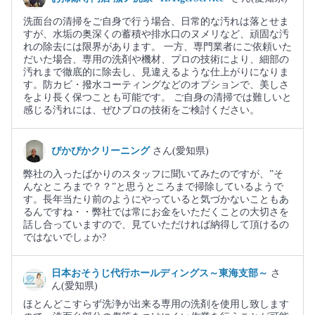
洗面台の清掃をご自身で行う場合、日常的な汚れは落とせま
すが、水垢の奥深くの蓄積や排水口のヌメリなど、頑固な汚
れの除去には限界があります。 一方、専門業者にご依頼いた
だいた場合、専用の洗剤や機材、プロの技術により、細部の
汚れまで徹底的に除去し、見違えるような仕上がりになりま
す。防カビ・撥水コーティングなどのオプションで、美しさ
をより長く保つことも可能です。 ご自身の清掃では難しいと
感じる汚れには、ぜひプロの技術をご検討ください。
ぴかぴかクリーニング
さん(愛知県)
弊社の入ったばかりのスタッフに聞いてみたのですが、”そ
んなところまで？？”と思うところまで掃除しているようで
す。長年当たり前のようにやっていると気づかないこともあ
るんですね・・弊社では常にお金をいただくことの大切さを
話し合っていますので、見ていただければ納得して頂けるの
ではないでしょか?
日本おそうじ代行ホールディングス～東海支部～
さ
ん(愛知県)
ほとんどこすらず洗浄が出来る専用の洗剤を使用し致します