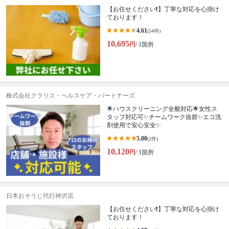
【お任せください❗️】丁寧な対応を心掛け
ております！
4.61
(54件)
10,695
円
/ 1箇所
株式会社クラリス・ヘルスケア・パートナーズ
🌟ハウスクリーニング全般対応🌟女性ス
タッフ対応可✨チームワーク抜群✨エコ洗
剤使用で安心安全✨
5.00
(2件)
10,120
円
/ 1箇所
日本おそうじ代行神沢店
【お任せください❗️】丁寧な対応を心掛け
ております！