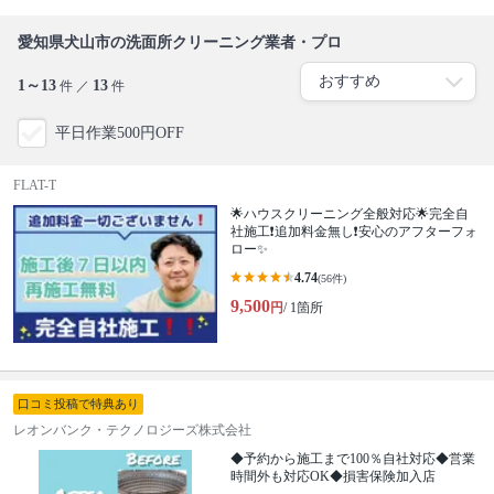
愛知県犬山市の洗面所クリーニング業者・プロ
1～13
13
件 ／
件
平日作業500円OFF
FLAT-T
🌟ハウスクリーニング全般対応🌟完全自
社施工❗️追加料金無し❗️安心のアフターフォ
ロー✨
4.74
(56件)
9,500
円
/ 1箇所
口コミ投稿で特典あり
レオンバンク・テクノロジーズ株式会社
◆予約から施工まで100％自社対応◆営業
時間外も対応OK◆損害保険加入店