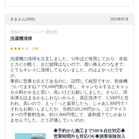
ききさん(50代)
2025年07月
洗面所クリーニング | 愛知県
洗濯機清掃
3.00
洗濯機の清掃を注文しました。12年ほど使用しており、水垢
とカビが酷く、まだ故障はないので、買い換えのつなぎで、
とてもキレイに清掃してもらいました。のはよかったです
が。
事前に型番も伝えてあるのに、訪問して縦型ですが、乾燥機
ついてますね？で6,600円割り増し、キャンセルするとキャン
セル料かかると思い、高いけどお願いしました。さらに、排
水溝も詰まるかもしれないからと、高圧洗浄で、5,500円と言
われ、高いので、えっ！っと返答したら、じゃあ3,300円で！
それもお願いしましたが、当初の20,240円から、ユアマイス
ターの手数料含め、約11,000円増しで、違和感？でしかあり
ませんでした。どう評価していいのか。
◆予約から施工まで100％自社対応◆
営業時間外も対応OK◆損害保険加入