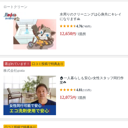
ロートクリーン
水周りのクリーニングは心身共にキレイ
になります🙏
4.76
(748件)
12,650
円
/ 1箇所
選ばれています！
口コミ投稿で特典あり
株式会社gratia
🏠一人暮らしも安心♪女性スタッフ同行作
業☘️
4.81
(115件)
12,075
円
/ 1箇所
口コミ投稿で特典あり