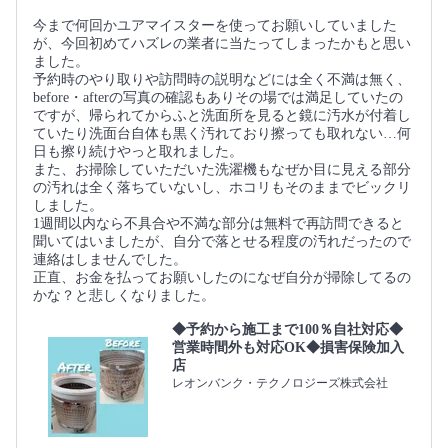
今まで何回かユアマイスターを使ってお願いしていました
が、今回初めてハズレの業者に当たってしまったかもと思い
ました。
予約時のやり取りや訪問時の説明などには全く不満は無く、
before・afterの写真の確認もありその場では満足していたの
ですが、帰られてからふと洗面所を見ると鏡に汚水が付着し
ていたり洗面台自体も黒く汚れており擦っても取れない…何
日も擦り続けやっと取れました。
また、お掃除していただいた洗濯機もなぜか目に見える部分
の汚れは全く落ちていないし、ホコリもそのままでビックリ
しました。
1週間以内なら不具合や不満な部分は無料で再訪問できると
聞いてはいましたが、自分で落とせる程度の汚れだったので
連絡はしませんでした。
正直、お金を払ってお願いしたのになぜ自分が掃除してるの
かな？と悲しくなりました。
◆予約から施工まで100％自社対応◆
営業時間外も対応OK◆損害保険加入
店
レオンバンク・テクノロジーズ株式会社