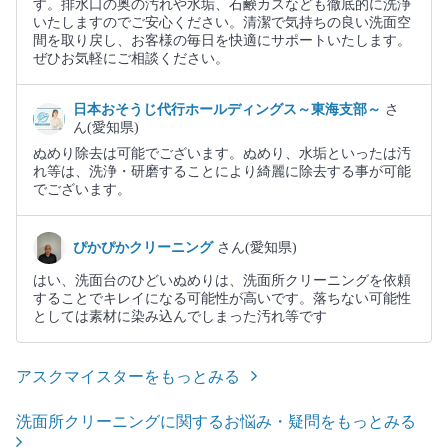
す。排水口の奥の汚れや水垢、石鹸カスなども徹底的に洗浄
いたしますのでご安心ください。清潔で気持ちの良い洗面空
間を取り戻し、お客様の毎日を快適にサポートいたします。
ぜひお気軽にご相談ください。
日本おそうじ代行ホールディングス～東海支部～
さ
ん(愛知県)
ぬめり除去は可能でございます。ぬめり、水垢といったは汚
れ等は、洗浄・研磨することにより綺麗に除去する事が可能
でございます。
ぴかぴかクリーニング
さん(愛知県)
はい、洗面台のひどいぬめりは、洗面所クリーニングを依頼
することでキレイになる可能性が高いです。落ちない可能性
としては素材に染み込んでしまった汚れ等です
アスクマイスターをもっとみる
洗面所クリーニングに関するお悩み・疑問をもっとみる