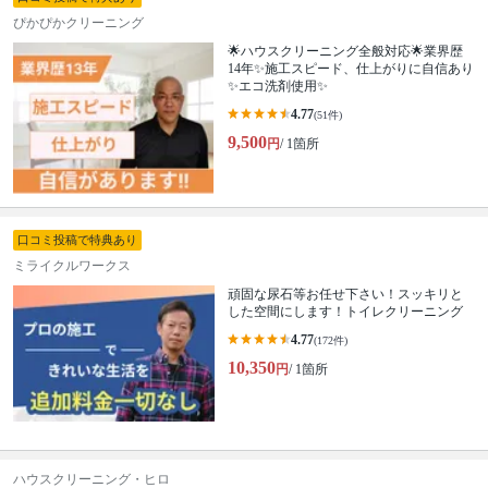
ぴかぴかクリーニング
🌟ハウスクリーニング全般対応🌟業界歴
14年✨施工スピード、仕上がりに自信あり
✨エコ洗剤使用✨
4.77
(51件)
9,500
円
/ 1箇所
口コミ投稿で特典あり
ミライクルワークス
頑固な尿石等お任せ下さい！スッキリと
した空間にします！トイレクリーニング
4.77
(172件)
10,350
円
/ 1箇所
ハウスクリーニング・ヒロ