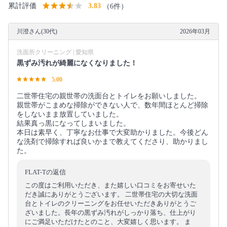
累計評価
3.83
（6件）
川澄さん(30代)
2026年03月
洗面所クリーニング | 愛知県
黒ずみ汚れが綺麗になくなりました！
5.00
二世帯住宅の親世帯の洗面台とトイレをお願いしました。
親世帯がこまめな掃除ができない人で、数年間ほとんど掃除
をしないまま放置していました。
結果真っ黒になってしまいました。
本日は素早く、丁寧なお仕事で大変助かりました。今後どん
な洗剤で掃除すれば良いかまで教えてくださり、助かりまし
た。
FLAT-Tの返信
この度はご利用いただき、また嬉しい口コミをお寄せいた
だき誠にありがとうございます。 二世帯住宅の大切な洗面
台とトイレのクリーニングをお任せいただきありがとうご
ざいました。長年の黒ずみ汚れがしっかり落ち、仕上がり
にご満足いただけたとのこと、大変嬉しく思います。 ま