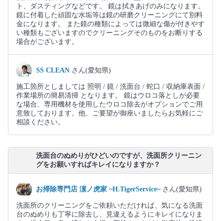
ト、ダスティングなどです。 鏡は拭きあげのみになります。
鏡に付着した頑固な水垢等は鏡の研磨クリーニングにて別料
金になります。 また鏡の種類によっては微細な傷が付きやす
い種類もございますのでクリーニングそのものをお断りする
場合がございます。
SS CLEAN
さん(愛知県)
施工箇所としましては 照明 / 鏡 / 洗面台 / 蛇口 / 収納庫表面 /
作業場所の簡易清掃 となります。 鏡はウロコ落としが必要
な場合、専用機材を使用したウロコ除去がオプションでご用
意致しております。他、ご要望が御座いましたらお気軽にご
相談ください。
洗面台のぬめりがひどいのですが、洗面所クリーニン
グをお願いすればキレイになりますか？
お掃除専門店 濵ノ虎家 ~H.TigerService~
さん(愛知県)
洗面所のクリーニングをご依頼いただければ、気になる洗面
台のぬめりも丁寧に除去し、見違えるようにキレイになりま