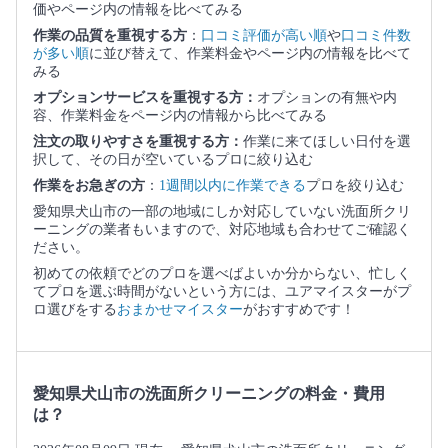
価やページ内の情報を比べてみる
作業の品質を重視する方
：
口コミ評価が高い順
や
口コミ件数
が多い順
に並び替えて、作業料金やページ内の情報を比べて
みる
オプションサービスを重視する方：
オプションの有無や内
容、作業料金をページ内の情報から比べてみる
注文の取りやすさを重視する方：
作業に来てほしい日付を選
択して、その日が空いているプロに絞り込む
作業をお急ぎの方
：
1週間以内に作業できる
プロを絞り込む
愛知県犬山市の一部の地域にしか対応していない洗面所クリ
ーニングの業者もいますので、対応地域も合わせてご確認く
ださい。
初めての依頼でどのプロを選べばよいか分からない、忙しく
てプロを選ぶ時間がないという方には、ユアマイスターがプ
ロ選びをする
おまかせマイスター
がおすすめです！
愛知県犬山市の洗面所クリーニングの料金・費用
は？