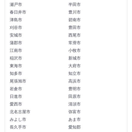
瀬戸市
半田市
春日井市
豊川市
津島市
碧南市
刈谷市
豊田市
安城市
西尾市
蒲郡市
常滑市
江南市
小牧市
稲沢市
新城市
東海市
大府市
知多市
知立市
尾張旭市
高浜市
岩倉市
豊明市
日進市
田原市
愛西市
清須市
北名古屋市
弥富市
みよし市
あま市
長久手市
愛知郡