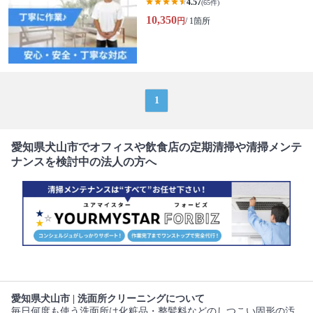
4.57
(65件)
10,350
円
/ 1箇所
1
愛知県犬山市でオフィスや飲食店の定期清掃や清掃メンテ
ナンスを検討中の法人の方へ
愛知県犬山市 | 洗面所クリーニングについて
毎日何度も使う洗面所は化粧品・整髪料などのしつこい固形の汚