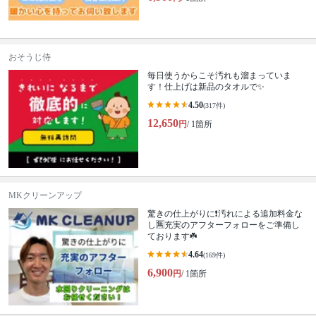
おそうじ侍
毎日使うからこそ汚れも溜まっていま
す！仕上げは新品のタオルで✨
4.50
(317件)
12,650
円
/ 1箇所
MKクリーンアップ
驚きの仕上がりに❗️汚れによる追加料金な
し🈚️充実のアフターフォローをご準備し
ております☘️
4.64
(169件)
6,900
円
/ 1箇所