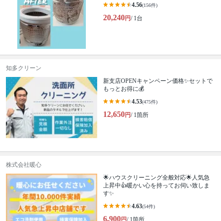
4.56
(156件)
20,240
円
/ 1台
知多クリーン
新支店OPENキャンペーン価格✨セットで
もっとお得に💰
4.53
(475件)
12,650
円
/ 1箇所
株式会社暖心
🌟ハウスクリーニング全般対応🌟人気急
上昇中👍暖かい心を持ってお伺い致しま
す✨
4.63
(54件)
6,900
円
/ 1箇所