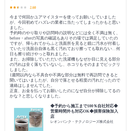
2.60
今まで何回かユアマイスターを使ってお願いしていました
が、今回初めてハズレの業者に当たってしまったかもと思い
ました。
予約時のやり取りや訪問時の説明などには全く不満は無く、
before・afterの写真の確認もありその場では満足していたの
ですが、帰られてからふと洗面所を見ると鏡に汚水が付着し
ていたり洗面台自体も黒く汚れており擦っても取れない…何
日も擦り続けやっと取れました。
また、お掃除していただいた洗濯機もなぜか目に見える部分
の汚れは全く落ちていないし、ホコリもそのままでビックリ
しました。
1週間以内なら不具合や不満な部分は無料で再訪問できると
聞いてはいましたが、自分で落とせる程度の汚れだったので
連絡はしませんでした。
正直、お金を払ってお願いしたのになぜ自分が掃除してるの
かな？と悲しくなりました。
◆予約から施工まで100％自社対応◆
営業時間外も対応OK◆損害保険加入
店
レオンバンク・テクノロジーズ株式会社