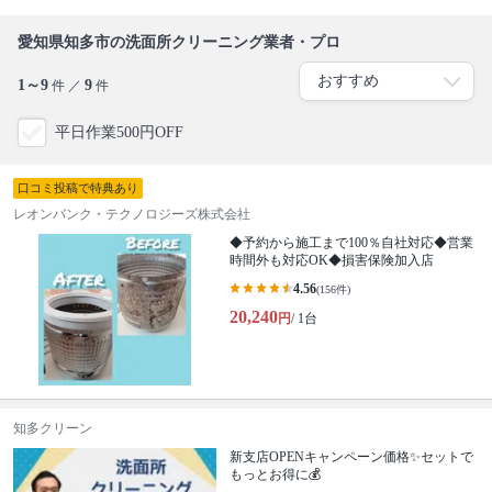
愛知県知多市の洗面所クリーニング業者・プロ
1～9
9
件 ／
件
平日作業500円OFF
口コミ投稿で特典あり
レオンバンク・テクノロジーズ株式会社
◆予約から施工まで100％自社対応◆営業
時間外も対応OK◆損害保険加入店
4.56
(156件)
20,240
円
/ 1台
知多クリーン
新支店OPENキャンペーン価格✨セットで
もっとお得に💰