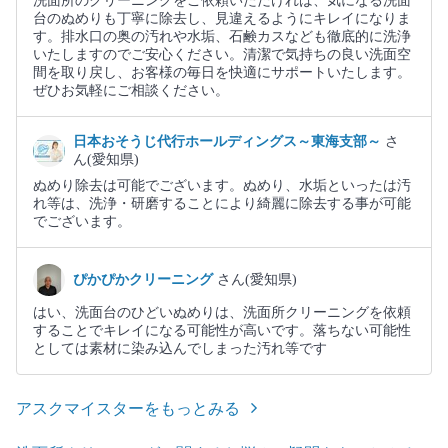
洗面所のクリーニングをご依頼いただければ、気になる洗面
台のぬめりも丁寧に除去し、見違えるようにキレイになりま
す。排水口の奥の汚れや水垢、石鹸カスなども徹底的に洗浄
いたしますのでご安心ください。清潔で気持ちの良い洗面空
間を取り戻し、お客様の毎日を快適にサポートいたします。
ぜひお気軽にご相談ください。
日本おそうじ代行ホールディングス～東海支部～
さ
ん(愛知県)
ぬめり除去は可能でございます。ぬめり、水垢といったは汚
れ等は、洗浄・研磨することにより綺麗に除去する事が可能
でございます。
ぴかぴかクリーニング
さん(愛知県)
はい、洗面台のひどいぬめりは、洗面所クリーニングを依頼
することでキレイになる可能性が高いです。落ちない可能性
としては素材に染み込んでしまった汚れ等です
アスクマイスターをもっとみる