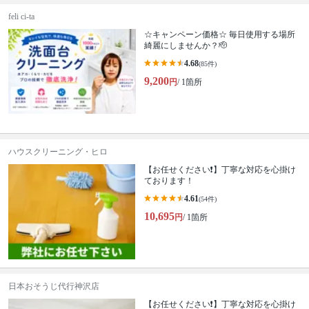
feli ci-ta
☆キャンペーン価格☆ 毎日使用する場所
綺麗にしませんか？🫡
4.68
(85件)
9,200
円
/ 1箇所
ハウスクリーニング・ヒロ
【お任せください❗️】丁寧な対応を心掛け
ております！
4.61
(54件)
10,695
円
/ 1箇所
日本おそうじ代行神沢店
【お任せください❗️】丁寧な対応を心掛け