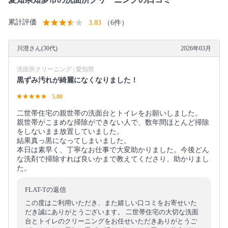
累計評価
3.83
（6件）
川澄さん(30代)
2026年03月
洗面所クリーニング | 愛知県
黒ずみ汚れが綺麗になくなりました！
5.00
二世帯住宅の親世帯の洗面台とトイレをお願いしました。
親世帯がこまめな掃除ができない人で、数年間ほとんど掃除
をしないまま放置していました。
結果真っ黒になってしまいました。
本日は素早く、丁寧なお仕事で大変助かりました。今後どん
な洗剤で掃除すれば良いかまで教えてくださり、助かりまし
た。
FLAT-Tの返信
この度はご利用いただき、また嬉しい口コミをお寄せいた
だき誠にありがとうございます。 二世帯住宅の大切な洗面
台とトイレのクリーニングをお任せいただきありがとうご