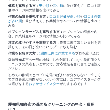
価格を重視する方
：
安い順
や
高い順
に並び替えて、口コミ評
価やページ内の情報を比べてみる
作業の品質を重視する方
：
口コミ評価が高い順
や
口コミ件数
が多い順
に並び替えて、作業料金やページ内の情報を比べて
みる
オプションサービスを重視する方：
オプションの有無や内
容、作業料金をページ内の情報から比べてみる
注文の取りやすさを重視する方：
作業に来てほしい日付を選
択して、その日が空いているプロに絞り込む
作業をお急ぎの方
：
1週間以内に作業できる
プロを絞り込む
愛知県知多市の一部の地域にしか対応していない洗面所クリ
ーニングの業者もいますので、対応地域も合わせてご確認く
ださい。
初めての依頼でどのプロを選べばよいか分からない、忙しく
てプロを選ぶ時間がないという方には、ユアマイスターがプ
ロ選びをする
おまかせマイスター
がおすすめです！
愛知県知多市の洗面所クリーニングの料金・費用
は？