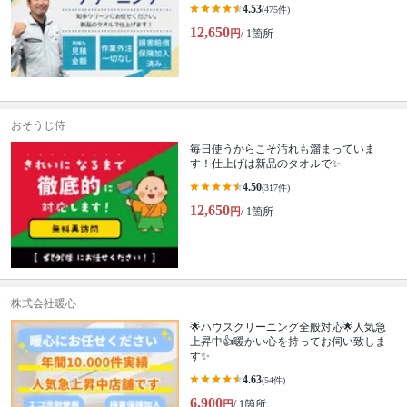
4.53
(475件)
12,650
円
/ 1箇所
おそうじ侍
毎日使うからこそ汚れも溜まっていま
す！仕上げは新品のタオルで✨
4.50
(317件)
12,650
円
/ 1箇所
株式会社暖心
🌟ハウスクリーニング全般対応🌟人気急
上昇中👍暖かい心を持ってお伺い致しま
す✨
4.63
(54件)
6,900
円
/ 1箇所