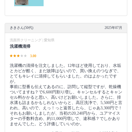
ききさん(50代)
2025年07月
洗面所クリーニング | 愛知県
洗濯機清掃
3.00
洗濯機の清掃を注文しました。12年ほど使用しており、水垢
とカビが酷く、まだ故障はないので、買い換えのつなぎで、
とてもキレイに清掃してもらいました。のはよかったです
が。
事前に型番も伝えてあるのに、訪問して縦型ですが、乾燥機
ついてますね？で6,600円割り増し、キャンセルするとキャン
セル料かかると思い、高いけどお願いしました。さらに、排
水溝も詰まるかもしれないからと、高圧洗浄で、5,500円と言
われ、高いので、えっ！っと返答したら、じゃあ3,300円で！
それもお願いしましたが、当初の20,240円から、ユアマイス
ターの手数料含め、約11,000円増しで、違和感？でしかあり
ませんでした。どう評価していいのか。