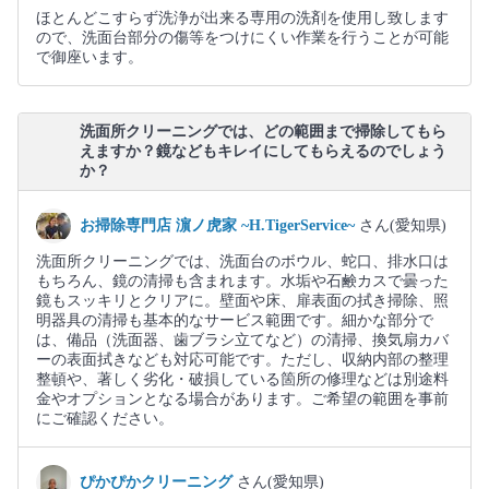
ほとんどこすらず洗浄が出来る専用の洗剤を使用し致します
ので、洗面台部分の傷等をつけにくい作業を行うことが可能
で御座います。
洗面所クリーニングでは、どの範囲まで掃除してもら
えますか？鏡などもキレイにしてもらえるのでしょう
か？
お掃除専門店 濵ノ虎家 ~H.TigerService~
さん(愛知県)
洗面所クリーニングでは、洗面台のボウル、蛇口、排水口は
もちろん、鏡の清掃も含まれます。水垢や石鹸カスで曇った
鏡もスッキリとクリアに。壁面や床、扉表面の拭き掃除、照
明器具の清掃も基本的なサービス範囲です。細かな部分で
は、備品（洗面器、歯ブラシ立てなど）の清掃、換気扇カバ
ーの表面拭きなども対応可能です。ただし、収納内部の整理
整頓や、著しく劣化・破損している箇所の修理などは別途料
金やオプションとなる場合があります。ご希望の範囲を事前
にご確認ください。
ぴかぴかクリーニング
さん(愛知県)