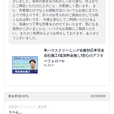
ざいました。長年の黒ずみ汚れがしっかり落ち、仕上がり
にご満足いただけたとのこと、大変嬉しく思います。 ま
た、作業面だけでなくお掃除方法についてもお役に立てた
ようで何よりです。日々のお手入れのご負担が少しでも軽
くなれば幸いです。 今後も安心してご利用いただけるよ
う、迅速かつ丁寧な作業を心がけてまいります。気になる
箇所がございましたら、いつでもお気軽にご相談くださ
い。 またのご利用を心よりお待ちしております。ありがと
うございました。
🌟ハウスクリーニング全般対応🌟完全
自社施工❗️追加料金無し❗️安心のアフタ
ーフォロー✨
FLAT-T
匿名希望(30代)
2025年09月
洗面所クリーニング | 愛知県
う〜ん…