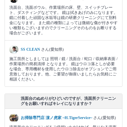
洗面台、洗面ボウル、作業場所の床、壁、スイッチプレー
ト、ダスティングなどです。 鏡は拭きあげのみになります。
鏡に付着した頑固な水垢等は鏡の研磨クリーニングにて別料
金になります。 また鏡の種類によっては微細な傷が付きやす
い種類もございますのでクリーニングそのものをお断りする
場合がございます。
SS CLEAN
さん(愛知県)
施工箇所としましては 照明 / 鏡 / 洗面台 / 蛇口 / 収納庫表面 /
作業場所の簡易清掃 となります。 鏡はウロコ落としが必要
な場合、専用機材を使用したウロコ除去がオプションでご用
意致しております。他、ご要望が御座いましたらお気軽にご
相談ください。
洗面台のぬめりがひどいのですが、洗面所クリーニン
グをお願いすればキレイになりますか？
お掃除専門店 濵ノ虎家 ~H.TigerService~
さん(愛知県)