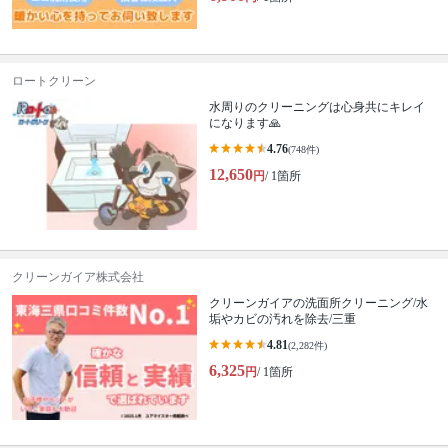
ロートクリーン
水周りのクリーニングは心身共にキレイ
になります🙏
4.76
(748件)
12,650
円
/ 1箇所
クリーンガイア株式会社
クリーンガイアの洗面所クリーニング/水
垢やカビの汚れを除去/三重
4.81
(2,282件)
6,325
円
/ 1箇所