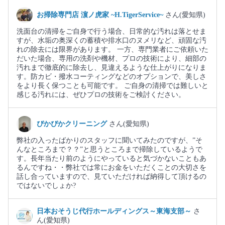
お掃除専門店 濵ノ虎家 ~H.TigerService~
さん(愛知県)
洗面台の清掃をご自身で行う場合、日常的な汚れは落とせま
すが、水垢の奥深くの蓄積や排水口のヌメリなど、頑固な汚
れの除去には限界があります。 一方、専門業者にご依頼いた
だいた場合、専用の洗剤や機材、プロの技術により、細部の
汚れまで徹底的に除去し、見違えるような仕上がりになりま
す。防カビ・撥水コーティングなどのオプションで、美しさ
をより長く保つことも可能です。 ご自身の清掃では難しいと
感じる汚れには、ぜひプロの技術をご検討ください。
ぴかぴかクリーニング
さん(愛知県)
弊社の入ったばかりのスタッフに聞いてみたのですが、”そ
んなところまで？？”と思うところまで掃除しているようで
す。長年当たり前のようにやっていると気づかないこともあ
るんですね・・弊社では常にお金をいただくことの大切さを
話し合っていますので、見ていただければ納得して頂けるの
ではないでしょか?
日本おそうじ代行ホールディングス～東海支部～
さ
ん(愛知県)