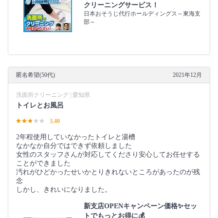
クリーニングサービス！
日本おそうじ代行ホールディングス～東海支
部～
匿名希望(50代)
2021年12月
洗面所クリーニング | 愛知県
トイレとお風呂
3.40
2年程使用していなかったトイレと湯槽
なかなか自分ではできず依頼しました
女性のスタッフさんが対応してくださり安心してお任せする
ことができました
汚れがひどかったせいかとりきれないところがあったのが残
念
しかし、きれいになりました。
新支店OPENキャンペーン価格✨セッ
トでもっとお得に💰