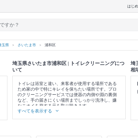
はじ
埼玉県
さいたま市
浦和区
埼玉県さいたま市浦和区 | トイレクリーニングにつ
埼
いて
相
トイレは浴室と違い、来客者が使用する場所である
ため家の中で特にキレイを保ちたい場所です。プロ
のクリーニングサービスでは便器の内側や淵の裏側
など、手の届きにくい場所までしっかり洗浄し、嫌
なニオイを発する元を取り除きます。
すべてを表示する
▼表示価格に含まれるトイレクリーニングの作業範
囲
便器 / 便座 / ウォシュレットの分解洗浄（分解可能な
範囲） / 蛇口 / 照明 / 窓 / 扉 / 天井 / 壁面 / 床 / 作業場