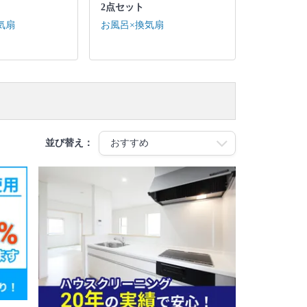
2点セット
気扇
お風呂×換気扇
並び替え：