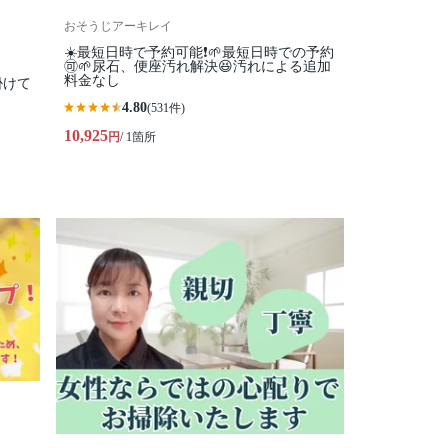
おそうじアーキレイ
☀️最短日時で予約可能❗🌱最短日時での予約
🉑🌱尿石、便座汚れ解決😆汚れによる追加
料金なし
掛けて
4.80
(531件)
10,925
円
/ 1箇所