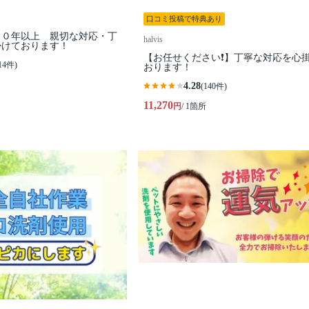
口コミ投稿で特典あり
１０年以上 親切な対応・丁
halvis
掛けております！
【お任せください❗️】丁寧な対応を心
14件)
おります！
4.28
(140件)
11,270
円
/ 1箇所