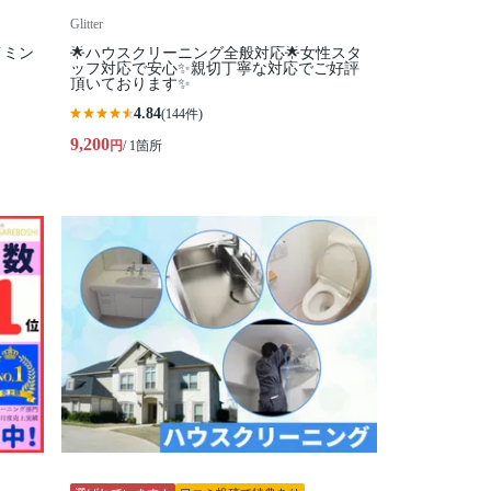
Glitter
イミン
🌟ハウスクリーニング全般対応🌟女性スタ
ッフ対応で安心✨親切丁寧な対応でご好評
頂いております✨
4.84
(144件)
9,200
円
/ 1箇所