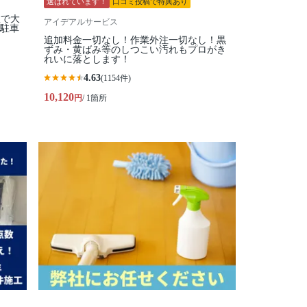
選ばれています！
口コミ投稿で特典あり
数で大
アイデアルサービス
⭐駐車
追加料金一切なし！作業外注一切なし！黒
ずみ・黄ばみ等のしつこい汚れもプロがき
れいに落とします！
4.63
(1154件)
10,120
円
/ 1箇所