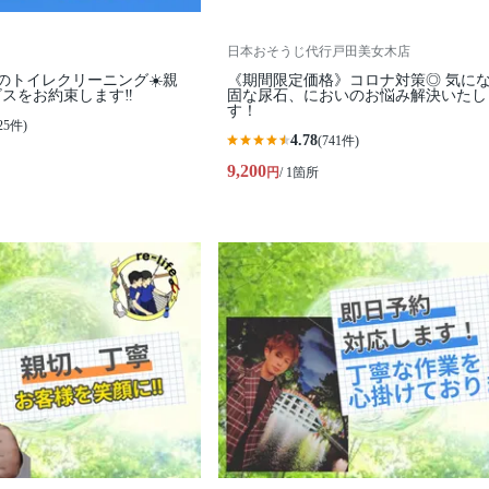
日本おそうじ代行戸田美女木店
Lifeのトイレクリーニング☀️親
《期間限定価格》コロナ対策◎ 気になる頑
スをお約束します‼️
固な尿石、においのお悩み解決いたし
す！
25件)
4.78
(741件)
9,200
円
/ 1箇所