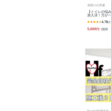
水回りの天使
【トイレの悩み
加入済！万が一
4.78
(1
9,800
円
/ 1箇所