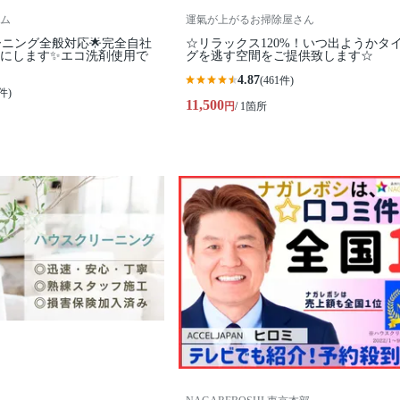
ム
運氣が上がるお掃除屋さん
ーニング全般対応🌟完全自社
☆リラックス120%！いつ出ようかタ
カにします✨️エコ洗剤使用で
グを逃す空間をご提供致します☆
4.87
(461件)
件)
11,500
円
/ 1箇所