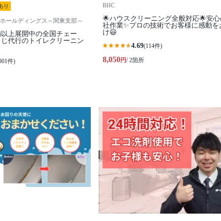
BHC
あり
🌟ハウスクリーニング全般対応🌟安
ホールディングス～関東支部～
社作業✨プロの技術でお客様に感動を
け😃
舗以上展開中の全国チェー
うじ代行のトイレクリーニン
4.69
(114件)
8,050
円
/ 2箇所
001件)