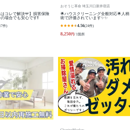
おそうじ革命 埼玉川口新井宿店
はコレで解決🪽】損害保険
🌟ハウスクリーニング全般対応🌟人
の場合でも安心です❗️
術で評価されています✨✨
4.56
17件)
(24件)
8,250
円
/ 1箇所