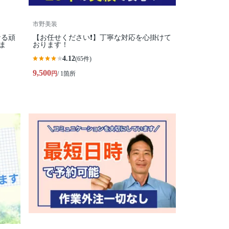
市野美装
【お任せください❗️】丁寧な対応を心掛けて
ま
おります！
4.12
(65件)
9,500
円
/ 1箇所