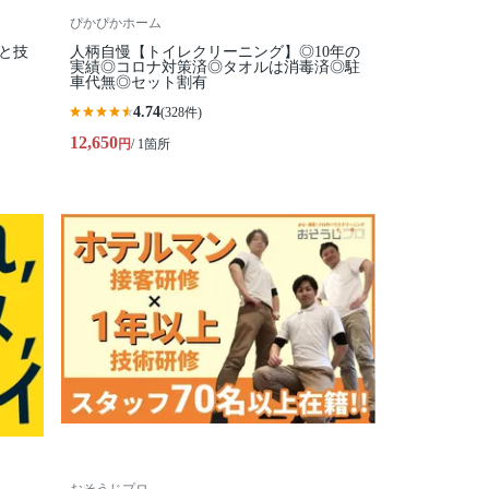
ぴかぴかホーム
柄と技
人柄自慢【トイレクリーニング】◎10年の
実績◎コロナ対策済◎タオルは消毒済◎駐
車代無◎セット割有
4.74
(328件)
12,650
円
/ 1箇所