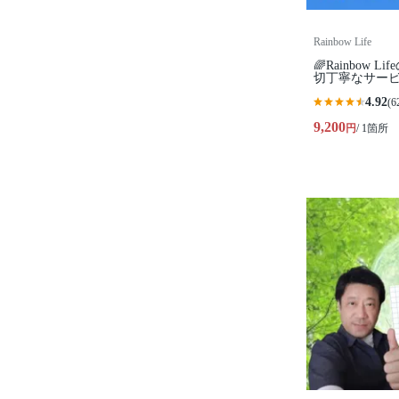
Rainbow Life
🌈Rainbow 
切丁寧なサービ
4.92
(6
9,200
円
/ 1箇所