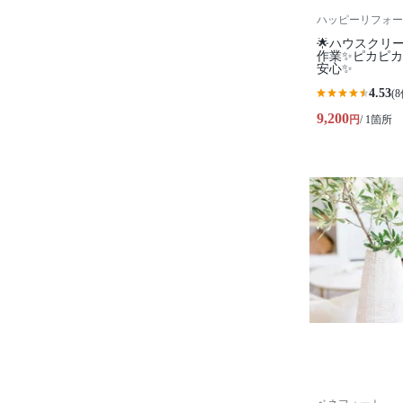
ハッピーリフォー
🌟ハウスクリ
作業✨️ピカピ
安心✨
4.53
(8
9,200
円
/ 1箇所