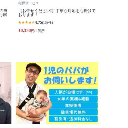
宅掃サービス
心の自
【お任せください❗️】丁寧な対応を心掛けて
お届
おります！
4.75
(163件)
10,350
円
/ 1箇所