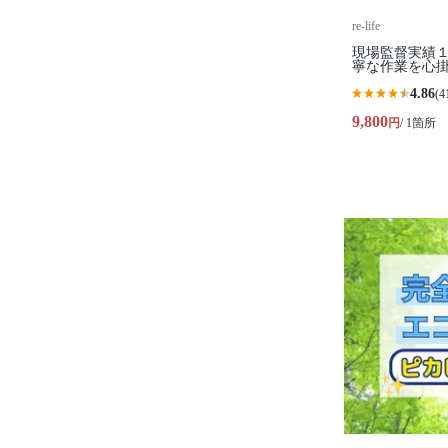
re-life
現場監督実績
寧な作業を心
4.86
(4
9,800
円
/ 1箇所