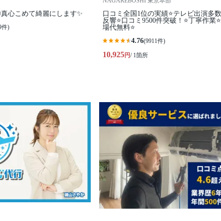
NAGAREBOSHI 東京本部
◎真心こめて綺麗にします✨
口コミ全国1位の実績⭐テレビ出演多
反響⭐口コミ9500件突破！⭐丁寧作業
9件)
場代無料⭐
4.76
(9911件)
10,925
円
/ 1箇所