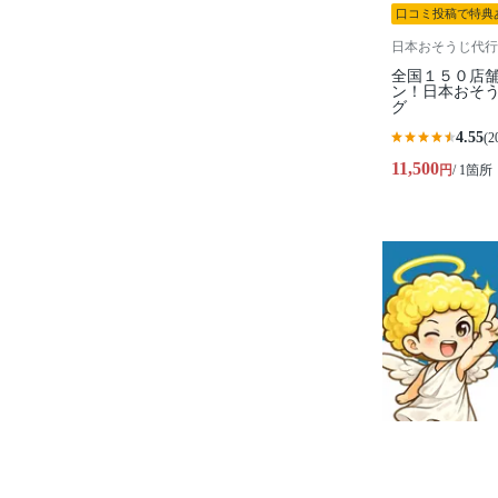
口コミ投稿で特典
日本おそうじ代行
全国１５０店
ン！日本おそ
グ
4.55
(2
11,500
円
/ 1箇所