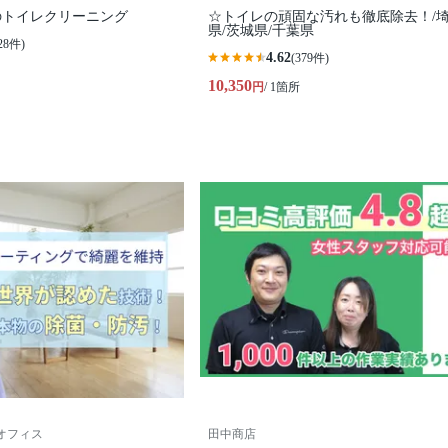
のトイレクリーニング
☆トイレの頑固な汚れも徹底除去！/
県/茨城県/千葉県
28件)
4.62
(379件)
10,350
円
/ 1箇所
ムズオフィス
田中商店