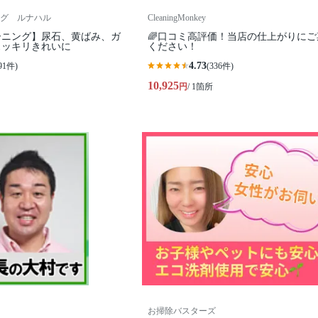
グ ルナハル
CleaningMonkey
ーニング】尿石、黄ばみ、ガ
🌈口コミ高評価！当店の仕上がりにご
スッキリきれいに
ください！
4.73
91件)
(336件)
10,925
円
/ 1箇所
お掃除バスターズ