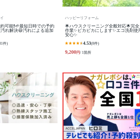
イ
ハッピーリフォーム
予約可能❗🌱最短日時での予約
🌟ハウスクリーニング全般対応🌟完
便座汚れ解決😆汚れによる追加
作業✨️ピカピカにします✨️エコ洗剤使
安心✨
4.53
31件)
(8件)
9,200
円
/ 1箇所