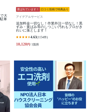
選ばれています！
口コミ投稿で特典あり
数で大
アイデアルサービス
⭐駐車
追加料金一切なし！作業外注一切なし！黒
ずみ・黄ばみ等のしつこい汚れもプロがき
れいに落とします！
4.63
(1154件)
10,120
円
/ 1箇所