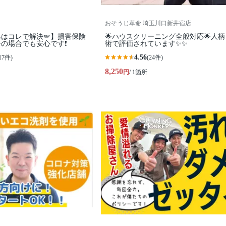
おそうじ革命 埼玉川口新井宿店
はコレで解決🪽】損害保険
🌟ハウスクリーニング全般対応🌟人
の場合でも安心です❗️
術で評価されています✨✨
4.56
17件)
(24件)
8,250
円
/ 1箇所