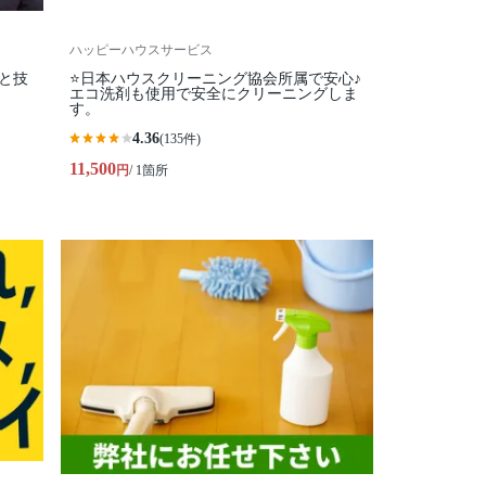
ハッピーハウスサービス
柄と技
⭐️日本ハウスクリーニング協会所属で安心♪
エコ洗剤も使用で安全にクリーニングしま
す。
4.36
(135件)
11,500
円
/ 1箇所