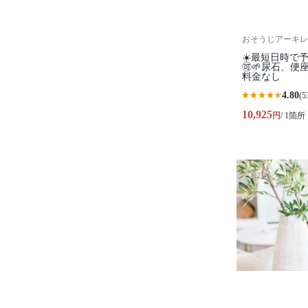
おそうじアーキレ
☀️最短日時で
🉑🌱尿石、
料金なし
4.80
(5
10,925
円
/ 1箇所