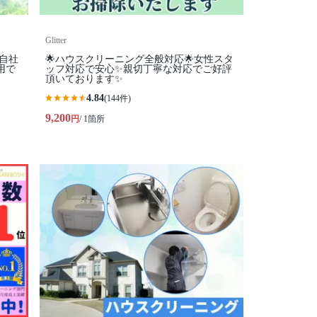
Glitter
全自社
🌟ハウスクリーニング全般対応🌟女性スタ
用で
ッフ対応で安心✨親切丁寧な対応でご好評
頂いております✨
4.84
(144件)
9,200
円
/ 1箇所