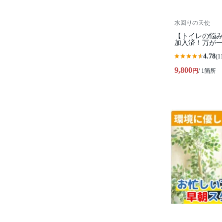
水回りの天使
【トイレの悩み
加入済！万が一
4.78
(1
9,800
円
/ 1箇所