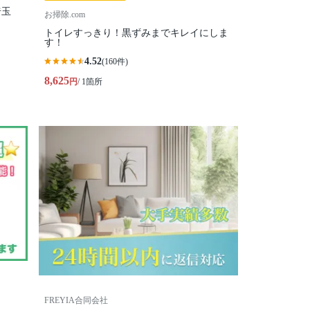
埼玉
お掃除.com
トイレすっきり！黒ずみまでキレイにしま
す！
4.52
(160件)
8,625
円
/ 1箇所
FREYIA合同会社