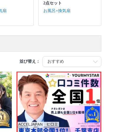
2点セット
気扇
お風呂×換気扇
並び替え：