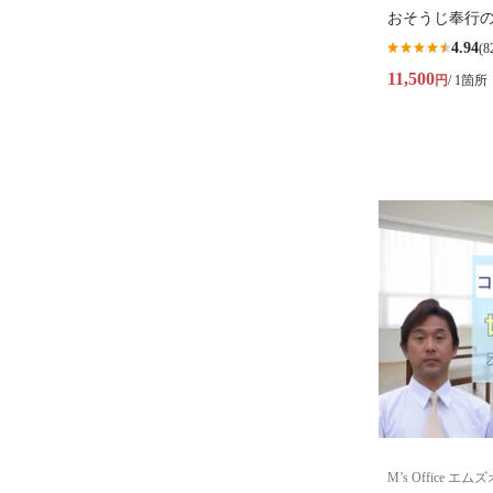
おそうじ奉行
4.94
(8
11,500
円
/ 1箇所
M’s Office エ