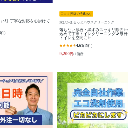
口コミ投稿で特典あり
い❗️】丁寧な対応を心掛けて
家ぴかまるっとハウスクリーニング
落ちない尿石・黒ずみスッキリ除去✨
5件)
込めて丁寧トイレクリーニング🚽毎日
トイレを空間に✨
4.61
(15件)
9,200
円
/ 1箇所