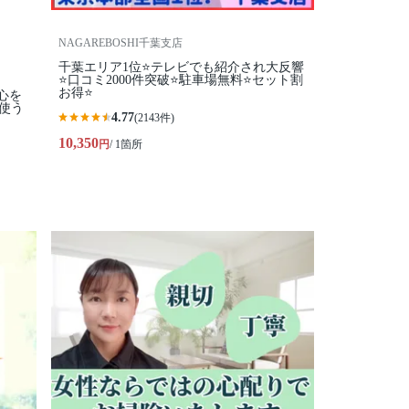
NAGAREBOSHI千葉支店
千葉エリア1位⭐テレビでも紹介され大反響
⭐️口コミ2000件突破⭐️駐車場無料⭐セット割
お得⭐
心を
使う
4.77
(2143件)
10,350
円
/ 1箇所