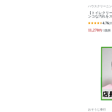
ハウスクリーニン
【トイレクリ
ンコな汚れを
4.76
(1
11,270
円
/ 1箇所
おそうじ奉行