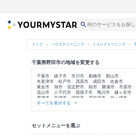
search
トップ
ハウスクリーニング
トイレクリーニング
千葉県野田市の地域を変更する
千葉市
銚子市
市川市
船橋市
館山市
木更津市
松戸市
茂原市
成田市
佐倉市
東金市
旭市
習志野市
柏市
勝浦市
市原市
流山市
八千代市
我孫子市
鴨川市
鎌ヶ谷市
君津市
富津市
浦安市
四街道市
袖ヶ浦市
すべてを表示する
八街市
印西市
白井市
富里市
南房総市
匝瑳市
香取市
山武市
いすみ市
大網白里市
印旛郡
香取郡
山武郡
長生郡
夷隅郡
安房郡
セットメニューを選ぶ