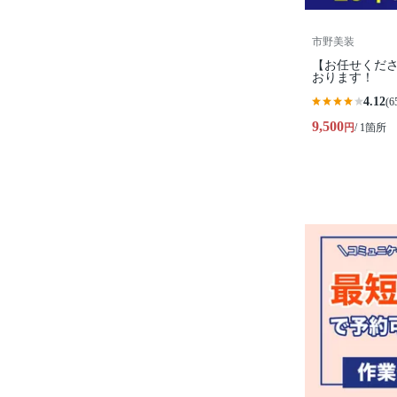
市野美装
【お任せくださ
おります！
4.12
(6
9,500
円
/ 1箇所