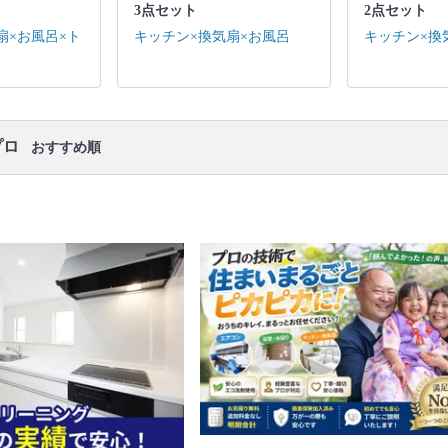
口コミ
もご参照ください。
3点セット
2点セット
※本ページでは一部プロモーションを含む場合があ
扇×お風呂×ト
キッチン×換気扇×お風呂
キッチン×換
ります。
プロ
おすすめ順