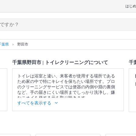
はじ
千葉県
野田市
千葉県野田市 | トイレクリーニングについて
千
トイレは浴室と違い、来客者が使用する場所である
ため家の中で特にキレイを保ちたい場所です。プロ
のクリーニングサービスでは便器の内側や淵の裏側
など、手の届きにくい場所までしっかり洗浄し、嫌
なニオイを発する元を取り除きます。
すべてを表示する
▼表示価格に含まれるトイレクリーニングの作業範
囲
便器 / 便座 / ウォシュレットの分解洗浄（分解可能な
範囲） / 蛇口 / 照明 / 窓 / 扉 / 天井 / 壁面 / 床 / 作業場
所の簡易清掃