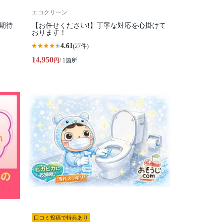
エコクリーン
期待
【お任せください❗️】丁寧な対応を心掛けて
おります！
4.61
(27件)
14,950
円
/ 1箇所
口コミ投稿で特典あり