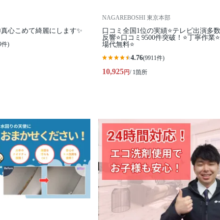
NAGAREBOSHI 東京本部
◎真心こめて綺麗にします✨
口コミ全国1位の実績⭐テレビ出演多
反響⭐口コミ9500件突破！⭐丁寧作業
9件)
場代無料⭐
4.76
(9911件)
10,925
円
/ 1箇所