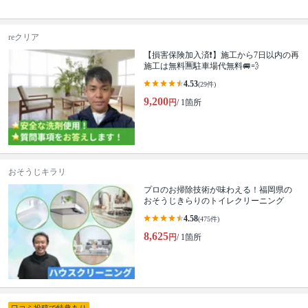
reクリア
【損害保険加入済❗️】施工から7日以内の再
施工は無料🈚️駐車場代無料🚐💨
4.53
(29件)
9,200
円
/ 1箇所
おそうじキラリ
プロのお掃除技術が味わえる！福岡県の
おそうじきらりのトイレクリーニング
4.58
(475件)
8,625
円
/ 1箇所