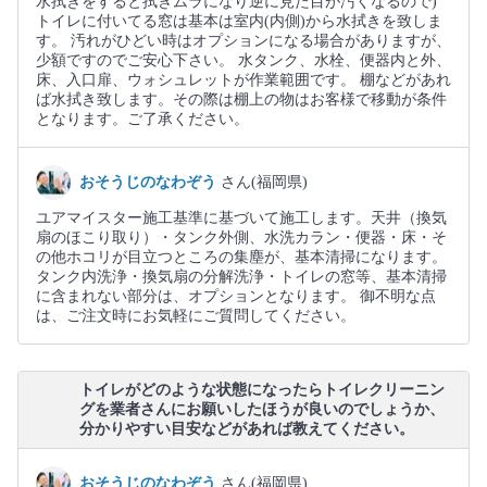
水拭きをすると拭きムラになり逆に見た目が汚くなるので)
トイレに付いてる窓は基本は室内(内側)から水拭きを致しま
す。 汚れがひどい時はオプションになる場合がありますが、
少額ですのでご安心下さい。 水タンク、水栓、便器内と外、
床、入口扉、ウォシュレットが作業範囲です。 棚などがあれ
ば水拭き致します。その際は棚上の物はお客様で移動が条件
となります。ご了承ください。
おそうじのなわぞう
さん(福岡県)
ユアマイスター施工基準に基づいて施工します。天井（換気
扇のほこり取り）・タンク外側、水洗カラン・便器・床・そ
の他ホコリが目立つところの集塵が、基本清掃になります。
タンク内洗浄・換気扇の分解洗浄・トイレの窓等、基本清掃
に含まれない部分は、オプションとなります。 御不明な点
は、ご注文時にお気軽にご質問してください。
トイレがどのような状態になったらトイレクリーニン
グを業者さんにお願いしたほうが良いのでしょうか、
分かりやすい目安などがあれば教えてください。
おそうじのなわぞう
さん(福岡県)