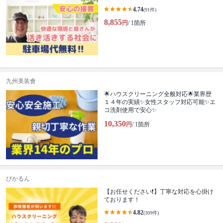
4.74
(91件)
8,855
円
/ 1箇所
九州美装會
🌟ハウスクリーニング全般対応🌟業界歴
１４年の実績✨女性スタッフ対応可能✨エ
コ洗剤使用で安心✨
10,350
円
/ 1箇所
ぴかるん
【お任せください❗️】丁寧な対応を心掛け
ております！
4.82
(309件)