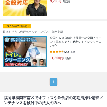
9,200
円
/ 1箇所
口コミ投稿で特典あり
日本おそうじ代行ホールディングス～九州支部～
全国１５０店舗以上展開中の全国チェー
ン！日本おそうじ代行のトイレクリーニ
ング♪
4.52
(188件)
11,500
円
/ 1箇所
1
福岡県福岡市南区でオフィスや飲食店の定期清掃や清掃メ
ンテナンスを検討中の法人の方へ