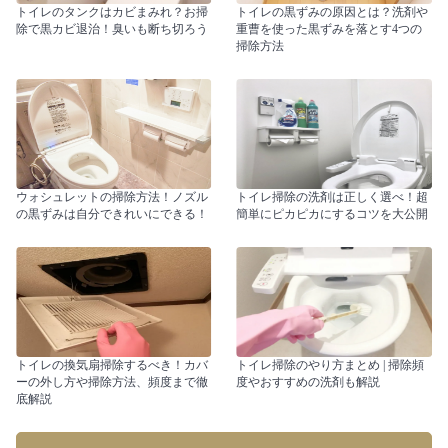
トイレのタンクはカビまみれ？お掃
トイレの黒ずみの原因とは？洗剤や
除で黒カビ退治！臭いも断ち切ろう
重曹を使った黒ずみを落とす4つの
掃除方法
ウォシュレットの掃除方法！ノズル
トイレ掃除の洗剤は正しく選べ！超
の黒ずみは自分できれいにできる！
簡単にピカピカにするコツを大公開
トイレの換気扇掃除するべき！カバ
トイレ掃除のやり方まとめ | 掃除頻
ーの外し方や掃除方法、頻度まで徹
度やおすすめの洗剤も解説
底解説