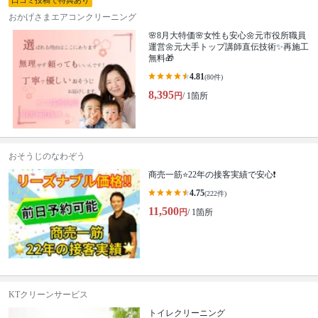
口コミ投稿で特典あり
おかげさまエアコンクリーニング
🌸8月大特価🌸女性も安心🌼元市役所職員
運営🌼元大手トップ講師直伝技術✨再施工
無料🎁
4.81
(80件)
8,395
円
/ 1箇所
おそうじのなわぞう
商売一筋⭐️22年の接客実績で安心❗️
4.75
(222件)
11,500
円
/ 1箇所
KTクリーンサービス
トイレクリーニング