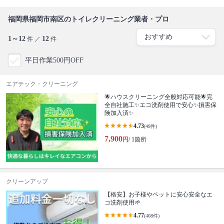
福岡県福岡市南区のトイレクリーニング業者・プロ
1～12
12
件 ／
件
平日作業500円OFF
エアテック・クリーニング
🌟ハウスクリーニング全般対応可能🌟完
全自社施工✨エコ洗剤使用で安心✨損害保
険加入済✨
4.73
(49件)
7,900
円
/ 1箇所
クリーンアップ
【格安】お子様やペットに安心安全なエ
コ洗剤使用🌱
4.77
(408件)