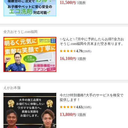
11,500
円
/ 1箇所
全力おそうじ.com福岡
✨なんと✨7月中に予約したらお得‼️全力お
そうじ.com福岡今月末まだ空き有ります。
4.79
(226件)
16,100
円
/ 1箇所
えがお本舗
今だけ特別価格‼️大手のサービスを格安で
提供します！
4.63
(210件)
13,800
円
/ 1箇所