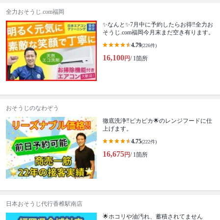
全力おそうじ.com福岡
✨なんと✨7月中に予約したらお得‼️全力お
そうじ.com福岡今月末まだ空き有ります。
4.79
(226件)
16,100
円
/ 1箇所
おそうじのなわぞう
徹底洗浄‼️ピカピカ🌟のレンジフードに仕
上げます。
4.75
(222件)
16,675
円
/ 1箇所
日本おそうじ代行香椎駅南店
🌟ホコリや油汚れ、蓄積されてません