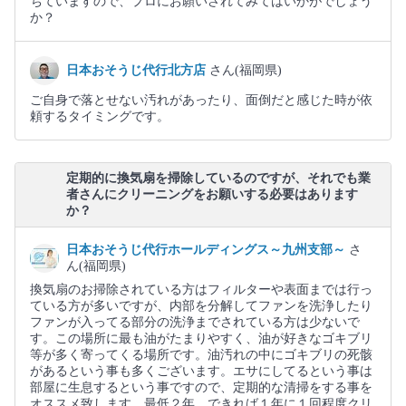
ちていますので、プロにお願いされてみてはいかがでしょう
か？
日本おそうじ代行北方店
さん(福岡県)
ご自身で落とせない汚れがあったり、面倒だと感じた時が依
頼するタイミングです。
定期的に換気扇を掃除しているのですが、それでも業
者さんにクリーニングをお願いする必要はあります
か？
日本おそうじ代行ホールディングス～九州支部～
さ
ん(福岡県)
換気扇のお掃除されている方はフィルターや表面までは行っ
ている方が多いですが、内部を分解してファンを洗浄したり
ファンが入ってる部分の洗浄までされている方は少ないで
す。この場所に最も油がたまりやすく、油が好きなゴキブリ
等が多く寄ってくる場所です。油汚れの中にゴキブリの死骸
があるという事も多くございます。エサにしてるという事は
部屋に生息するという事ですので、定期的な清掃をする事を
オススメ致します。最低２年、できれば１年に１回程度クリ