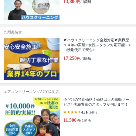
13,800
円
/ 1箇所
九州美装會
🌟ハウスクリーニング全般対応🌟業界歴
１４年の実績✨女性スタッフ対応可能✨エ
コ洗剤使用で安心✨
17,250
円
/ 1箇所
エアコンクリーニングACY福岡店
今だけの特別価格！価格以上の感動サー
ビス✨実績豊富のスタッフが伺います！
4.71
(116件)
11,500
円
/ 1箇所