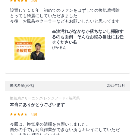
5.00
設置して１０年 初めてのファンをはずしての換気扇掃除
とっても綺麗にしていただきました
今後 お風呂やクーラーなどもお願いしたいと思ってます
🧽油汚れがなかなか落ちないし掃除す
るのも面倒…そんなお悩み当社にお任
せください💪
ぴかるん
匿名希望(30代)
2025年12月
換気扇クリーニング(レンジフード) | 福岡県
本当にありがとうございます
4.80
今回は、換気扇の清掃をお願いしました。
自分の手では到底作業ができない所もキレイにしていただ