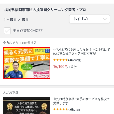
福岡県福岡市南区の換気扇クリーニング業者・プロ
1～15
15
件 ／
件
平日作業500円OFF
全力おそうじ.com天神店
✨ 7月までに予約したらお得 ✨ご予約は早
めに🌸女性スタッフ同行可🌸😷
4.82
(387件)
16,100
円
/ 1箇所
えがお本舗
今だけ特別価格‼️大手のサービスを格安で
提供します！
4.63
(210件)