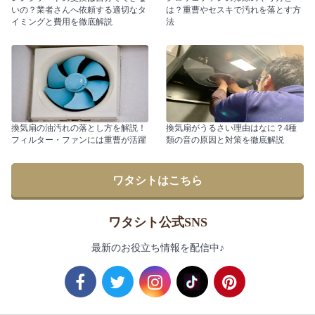
いの？業者さんへ依頼する適切なタ
は？重曹やセスキで汚れを落とす方
イミングと費用を徹底解説
法
換気扇の油汚れの落とし方を解説！
換気扇がうるさい理由はなに？4種
フィルター・ファンには重曹が活躍
類の音の原因と対策を徹底解説
ワタシトはこちら
ワタシト公式SNS
最新のお役立ち情報を配信中♪