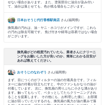
せない場合があります。 また、塗装部分に油分が染み付い
て、油分は落とせても、色が残る場合もございます。
日本おそうじ代行香椎駅南店
さん(福岡県)
換気扇の汚れは、油・ヤニ・ホコリがメインですが、これら
の汚れは除去可能です。 焦げ付きや錆等は容易ではない場合
がございます。
換気扇がどの程度汚れていたら、業者さんにクリーニ
ングをお願いした方が良いのか、簡単にわかる目安が
あれば教えてください。
おそうじのなわぞう
さん(福岡県)
まず、目につくのがフィルターの油の付着具合です。フィル
ターに油の付着が目立ちだすと、中のファンもかなりの油が
付着しています。 次に、換気扇の周りぶちに小さな溝があり
ます。触ってもらって、ベタッとしてたらクリーニングされ
ることを提案します。 その他にも、お料理した後に、お部屋
に油が回っていたりするのも、換気扇の風力が油の重みで落