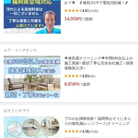
か？🌟 🎵換気力UPで電気代削減！🎵
4.67
(255件)
14,950
円
/ 1箇所
エア・メンテナンス
🌟換気扇クリーニング🌟年間600台以上の
施工実績✨親切丁寧な完全自社施工✨損害
保険加入済✨
4.83
(6件)
8,050
円
/ 1箇所
おそうじキラリ
プロのお掃除技術！福岡県おそうじきら
りの換気扇(レンジフード)クリーニング
4.58
(475件)