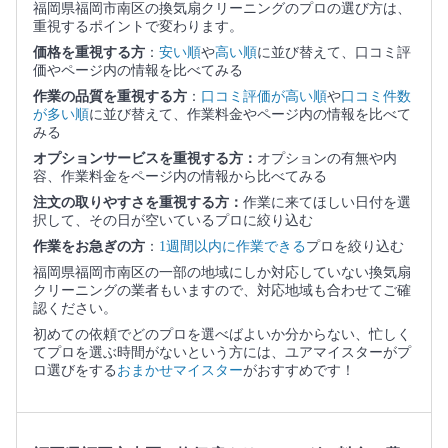
福岡県福岡市南区の換気扇クリーニングのプロの選び方は、
重視するポイントで変わります。
価格を重視する方
：
安い順
や
高い順
に並び替えて、口コミ評
価やページ内の情報を比べてみる
作業の品質を重視する方
：
口コミ評価が高い順
や
口コミ件数
が多い順
に並び替えて、作業料金やページ内の情報を比べて
みる
オプションサービスを重視する方：
オプションの有無や内
容、作業料金をページ内の情報から比べてみる
注文の取りやすさを重視する方：
作業に来てほしい日付を選
択して、その日が空いているプロに絞り込む
作業をお急ぎの方
：
1週間以内に作業できる
プロを絞り込む
福岡県福岡市南区の一部の地域にしか対応していない換気扇
クリーニングの業者もいますので、対応地域も合わせてご確
認ください。
初めての依頼でどのプロを選べばよいか分からない、忙しく
てプロを選ぶ時間がないという方には、ユアマイスターがプ
ロ選びをする
おまかせマイスター
がおすすめです！