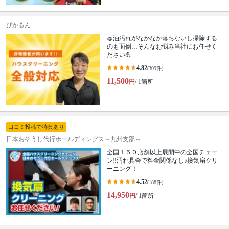
ぴかるん
🧽油汚れがなかなか落ちないし掃除する
のも面倒…そんなお悩み当社にお任せく
ださい💪
4.82
(309件)
11,500
円
/ 1箇所
口コミ投稿で特典あり
日本おそうじ代行ホールディングス～九州支部～
全国１５０店舗以上展開中の全国チェー
ン‼︎汚れ具合で料金関係なし♪換気扇クリ
ーニング！
4.52
(188件)
14,950
円
/ 1箇所