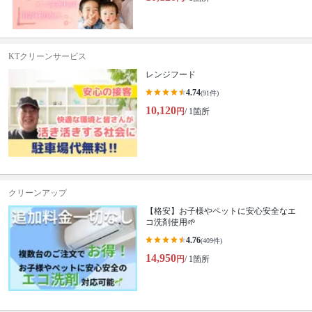
KTクリーンサービス
レンジフード
4.74
(91件)
10,120
円
/ 1箇所
クリーンアップ
【格安】お子様やペットに安心安全なエ
コ洗剤使用🌱
4.76
(409件)
14,950
円
/ 1箇所