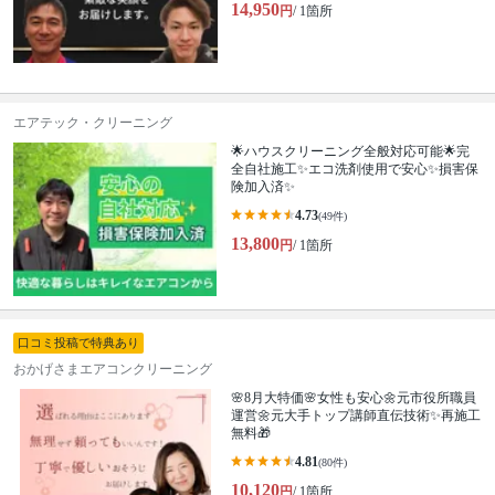
14,950
円
/ 1箇所
エアテック・クリーニング
🌟ハウスクリーニング全般対応可能🌟完
全自社施工✨エコ洗剤使用で安心✨損害保
険加入済✨
4.73
(49件)
13,800
円
/ 1箇所
口コミ投稿で特典あり
おかげさまエアコンクリーニング
🌸8月大特価🌸女性も安心🌼元市役所職員
運営🌼元大手トップ講師直伝技術✨再施工
無料🎁
4.81
(80件)
10,120
円
/ 1箇所