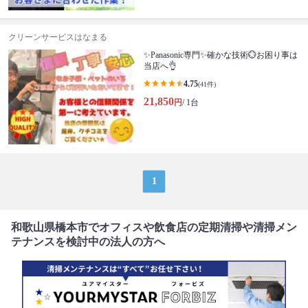
クリーンサービスはなまる
✨Panasonic専門✨確かな技術💮お困り事は
当店へ👌
4.75
(41件)
21,850
円
/ 1台
1
和歌山県橋本市でオフィスや飲食店の定期清掃や清掃メン
テナンスを検討中の法人の方へ