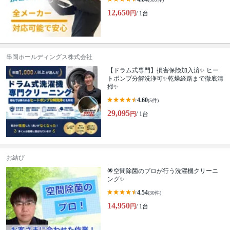
12,650
円
/ 1台
串岡ホールディングス株式会社
【ドラム式専門】損害保険加入済✨ ヒー
トポンプ分解洗浄可✨乾燥経路まで徹底清
掃✨
4.60
(5件)
29,095
円
/ 1台
お結び
🌟空間除菌のプロが行う洗濯機クリーニ
ング✨
4.54
(30件)
14,950
円
/ 1台