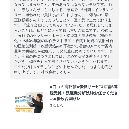
なってしまったこと、本来あってはならない事態です。 特
に、赤ちゃんがいらっしゃるご家庭で、6日間コインランド
リーに通われたご負担は計り知れません。 ご家族の生活に
直接影響を与えてしまったことを、重く受け止めておりま
す。 「違う会社にしてもらえばよかった」と思わせてしま
ったことは、私どもにとって最も重いご意見です。 今後は
・分解後のセンサー・ホース・接続部の最終確認工程の強
化 ・水漏れ確認の動作テスト徹底 ・夜間対応時の復旧可否
の正確な判断 ・改善見込みが不確かな場合のメーカー案内
基準の明確化 を徹底し、再発防止に努めてまいります。 ま
た、今回の件につきましては、改めて状況を確認させてい
ただき、誠意をもって対応させていただきたく存じます。
このたびは大変申し訳ございませんでした。 心よりお詫び
申し上げます。 株式会社まるしん
⭐口コミ高評価⭐優良サービス店舗3連
続受賞！洗濯機分解洗浄お任せくださ
い⭐複数台割り✨
まるしん