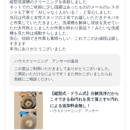
縦型洗濯槽のクリーニングを依頼しました
ネットでのご依頼に少し躊躇はあったもののメールのレスポ
ンスも丁寧で「AIじゃなく人がいる！」と安心しました
当日は代表と女性スタッフの２名でお越しいただきテキパキ
と作業していただきました。洗濯槽を解体し現状を見せてい
ただき愕然としましたが作業が終わり新品？！みたいな洗濯
槽を見た時は感動すらしました。
安心、信頼でき作業も素晴らしい、これでこのお値段は嬉し
すぎます
本当にありがとうございました
ハウスクリーニング アンサーの返信
この度はご利用いただきましてありがとうございました。
ご満足いただけなによりです！また何かございましたらお
気軽にご相談ください。
【縦型式・ドラム式】分解洗浄だから
こそできる👍汚れを見て落とす✨汚れ
による追加料金無し！
ハウスクリーニング アンサー