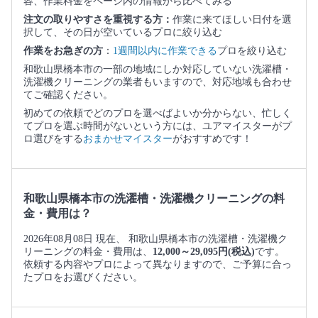
容、作業料金をページ内の情報から比べてみる
注文の取りやすさを重視する方：
作業に来てほしい日付を選
択して、その日が空いているプロに絞り込む
作業をお急ぎの方
：
1週間以内に作業できる
プロを絞り込む
和歌山県橋本市の一部の地域にしか対応していない洗濯槽・
洗濯機クリーニングの業者もいますので、対応地域も合わせ
てご確認ください。
初めての依頼でどのプロを選べばよいか分からない、忙しく
てプロを選ぶ時間がないという方には、ユアマイスターがプ
ロ選びをする
おまかせマイスター
がおすすめです！
和歌山県橋本市の洗濯槽・洗濯機クリーニングの料
金・費用は？
2026年08月08日 現在、 和歌山県橋本市の洗濯槽・洗濯機ク
リーニングの料金・費用は、
12,000～29,095円(税込)
です。
依頼する内容やプロによって異なりますので、ご予算に合っ
たプロをお選びください。