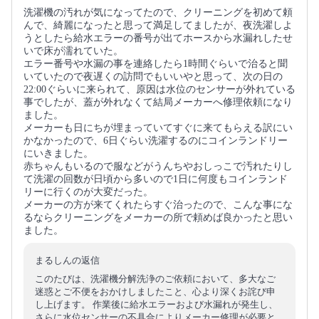
洗濯機の汚れが気になってたので、クリーニングを初めて頼
んで、綺麗になったと思って満足してましたが、夜洗濯しよ
うとしたら給水エラーの番号が出てホースから水漏れしたせ
いで床が濡れていた。
エラー番号や水漏の事を連絡したら1時間ぐらいで治ると聞
いていたので夜遅くの訪問でもいいやと思って、次の日の
22:00ぐらいに来られて、原因は水位のセンサーが外れている
事でしたが、蓋が外れなくて結局メーカーへ修理依頼になり
ました。
メーカーも日にちが埋まっていてすぐに来てもらえる訳にい
かなかったので、6日ぐらい洗濯するのにコインランドリー
にいきました。
赤ちゃんもいるので服などがうんちやおしっこで汚れたりし
て洗濯の回数が日頃から多いので1日に何度もコインランド
リーに行くのが大変だった。
メーカーの方が来てくれたらすぐ治ったので、こんな事にな
るならクリーニングをメーカーの所で頼めば良かったと思い
ました。
まるしんの返信
このたびは、洗濯機分解洗浄のご依頼において、多大なご
迷惑とご不便をおかけしましたこと、心より深くお詫び申
し上げます。 作業後に給水エラーおよび水漏れが発生し、
さらに水位センサーの不具合によりメーカー修理が必要と