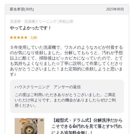
匿名希望(30代)
2025年09月
洗濯槽・洗濯機クリーニング | 和歌山県
やってよかったです！
5.00
５年使用していた洗濯機で、ワカメのようなカビが付着する
のが気になり依頼しました。分解してもらうと、汚れが予想
以上に酷くて、掃除後はピッカピカになっていたので、とて
も気持ちよくなりました☆丁寧に説明して作業してくださり
ありがとうございました！また定期的に依頼しようと思いま
す♪
ハウスクリーニング アンサーの返信
この度はご利用いただきありがとうございました。ご満足
いただけ何よりです。またの機会がありましたらぜひご利
用ください。
【縦型式・ドラム式】分解洗浄だから
こそできる👍汚れを見て落とす✨汚れ
による追加料金無し！