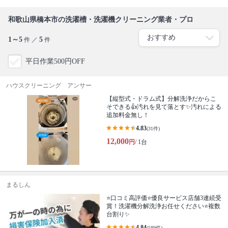
和歌山県橋本市の洗濯槽・洗濯機クリーニング業者・プロ
1～5
5
件 ／
件
平日作業500円OFF
ハウスクリーニング アンサー
【縦型式・ドラム式】分解洗浄だからこ
そできる👍汚れを見て落とす✨汚れによる
追加料金無し！
4.83
(31件)
12,000
円
/ 1台
まるしん
⭐口コミ高評価⭐優良サービス店舗3連続受
賞！洗濯機分解洗浄お任せください⭐複数
台割り✨
4.84
(589件)