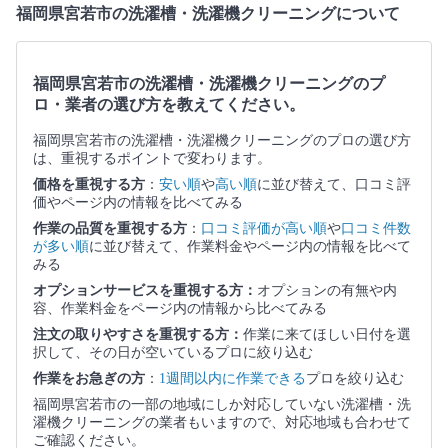
福岡県宮若市の洗濯槽・洗濯機クリーニングについて
福岡県宮若市の洗濯槽・洗濯機クリーニングのプ
ロ・業者の選び方を教えてください。
福岡県宮若市の洗濯槽・洗濯機クリーニングのプロの選び方
は、重視するポイントで変わります。
価格を重視する方
：
安い順
や
高い順
に並び替えて、口コミ評
価やページ内の情報を比べてみる
作業の品質を重視する方
：
口コミ評価が高い順
や
口コミ件数
が多い順
に並び替えて、作業料金やページ内の情報を比べて
みる
オプションサービスを重視する方：
オプションの有無や内
容、作業料金をページ内の情報から比べてみる
注文の取りやすさを重視する方：
作業に来てほしい日付を選
択して、その日が空いているプロに絞り込む
作業をお急ぎの方
：
1週間以内に作業できる
プロを絞り込む
福岡県宮若市の一部の地域にしか対応していない洗濯槽・洗
濯機クリーニングの業者もいますので、対応地域も合わせて
ご確認ください。