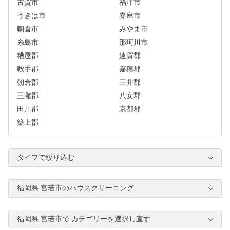
古賀市
福津市
うきは市
嘉麻市
朝倉市
みやま市
糸島市
那珂川市
糟屋郡
遠賀郡
鞍手郡
嘉穂郡
朝倉郡
三井郡
三潴郡
八女郡
田川郡
京都郡
築上郡
タイプで絞り込む
福岡県 宮若市のハウスクリーニング
福岡県 宮若市で カテゴリーを選択し直す