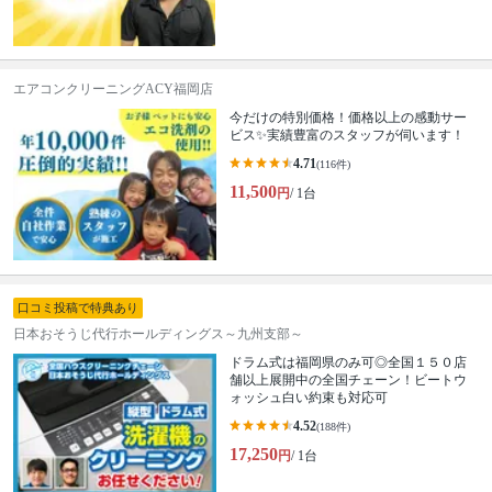
エアコンクリーニングACY福岡店
今だけの特別価格！価格以上の感動サー
ビス✨実績豊富のスタッフが伺います！
4.71
(116件)
11,500
円
/ 1台
口コミ投稿で特典あり
日本おそうじ代行ホールディングス～九州支部～
ドラム式は福岡県のみ可◎全国１５０店
舗以上展開中の全国チェーン！ビートウ
ォッシュ白い約束も対応可
4.52
(188件)
17,250
円
/ 1台