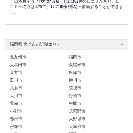
「
日本おそうじ代行北方店
」には
362件
の口コミがあり、口
コミ平均点は
4.75
で、
17,710円(税込)～
依頼することができま
す。
福岡県 宮若市の近隣エリア
北九州市
福岡市
大牟田市
久留米市
直方市
飯塚市
田川市
柳川市
八女市
筑後市
大川市
行橋市
豊前市
中間市
小郡市
筑紫野市
春日市
大野城市
宗像市
太宰府市