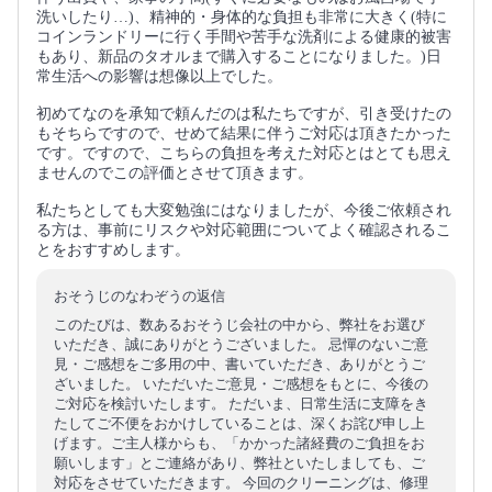
洗いしたり…)、精神的・身体的な負担も非常に大きく(特に
コインランドリーに行く手間や苦手な洗剤による健康的被害
もあり、新品のタオルまで購入することになりました。)日
常生活への影響は想像以上でした。
初めてなのを承知で頼んだのは私たちですが、引き受けたの
もそちらですので、せめて結果に伴うご対応は頂きたかった
です。ですので、こちらの負担を考えた対応とはとても思え
ませんのでこの評価とさせて頂きます。
私たちとしても大変勉強にはなりましたが、今後ご依頼され
る方は、事前にリスクや対応範囲についてよく確認されるこ
とをおすすめします。
おそうじのなわぞうの返信
このたびは、数あるおそうじ会社の中から、弊社をお選び
いただき、誠にありがとうございました。 忌憚のないご意
見・ご感想をご多用の中、書いていただき、ありがとうご
ざいました。 いただいたご意見・ご感想をもとに、今後の
ご対応を検討いたします。 ただいま、日常生活に支障をき
たしてご不便をおかけしていることは、深くお詫び申し上
げます。ご主人様からも、「かかった諸経費のご負担をお
願いします」とご連絡があり、弊社といたしましても、ご
対応をさせていただきます。 今回のクリーニングは、修理