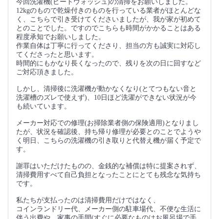
今回洗濯機(ビートウォッシュ)の清掃をお願いしました。
12kgのもので乾燥付きのものを行っている業者がほとんどな
く、こちらで引き受けてくださいましたが、我が家が初めて
とのことでした。ですのでこちらも時間がかかることはある
程度承知でお願いしました。
作業自体は丁寧に行ってくださり、担当の方も誠実に対応し
てくださったと思います。
時間的にもかなり長くなったので、残りを次の日に回すなど
ご対応頂きました。
しかし、清掃後に洗濯機が動かなくなり(とてつもない音と
洗濯槽のズレで使えず)、10日ほど洗濯ができない状況が今
も続いています。
メーカー対応での修理(お掃除業者側の保険適用)となりまし
たが、状況を確認後、持ち帰り修理が必要とのことでようや
く明日、こちらの洗濯機の引き取りと代替え機が届く予定で
す。
謝罪はいただけたものの、金銭的な補償は特に提案されず、
清掃費用すべて自己負担となったことにとても残念な気持ち
です。
私たちが支払ったのは清掃費用だけではなく、
コインランドリー代、メーカー側の駐車場代、不便な生活に
伴う出費や、家事の手間(すぐに必要なものはお風呂場で手