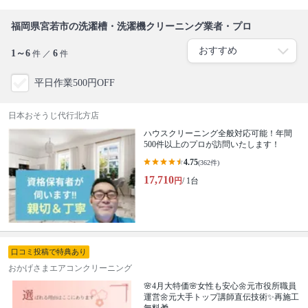
福岡県宮若市の洗濯槽・洗濯機クリーニング業者・プロ
1～6
6
件 ／
件
平日作業500円OFF
日本おそうじ代行北方店
ハウスクリーニング全般対応可能！年間
500件以上のプロが訪問いたします！
4.75
(362件)
17,710
円
/ 1台
口コミ投稿で特典あり
おかげさまエアコンクリーニング
🌸4月大特価🌸女性も安心🌼元市役所職員
運営🌼元大手トップ講師直伝技術✨再施工