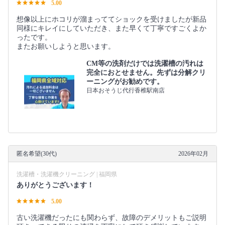
5.00
想像以上にホコリが溜まっててショックを受けましたが新品
同様にキレイにしていただき、また早くて丁寧ですごくよか
ったです。
またお願いしようと思います。
CM等の洗剤だけでは洗濯槽の汚れは
完全におとせません。先ずは分解クリ
ーニングがお勧めです。
日本おそうじ代行香椎駅南店
匿名希望(30代)
2026年02月
洗濯槽・洗濯機クリーニング | 福岡県
ありがとうございます！
5.00
古い洗濯機だったにも関わらず、故障のデメリットもご説明