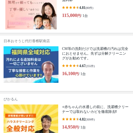
無料🎁
4.81
(80件)
115,000
円
/ 1台
日本おそうじ代行香椎駅南店
CM等の洗剤だけでは洗濯槽の汚れは完全
におとせません。先ずは分解クリーニン
グがお勧めです。
4.67
(255件)
16,100
円
/ 1台
ぴかるん
⭐️赤ちゃんの水通しの前に、洗濯槽クリー
ナーでは取れないカビを徹底除去❗️
4.82
(309件)
14,950
円
/ 1台