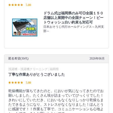
5.00
ドラム式は福岡県のみ可◎全国１５０
店舗以上展開中の全国チェーン！ビー
トウォッシュ白い約束も対応可
日本おそうじ代行ホールディングス～九州支
部～
匿名希望(30代)
2026年06月
洗濯槽・洗濯機クリーニング | 福岡県
丁寧な作業ありがとうございました
5.00
乾燥機能が落ちてきたのと、においが気になってきたのでお
願いしました。たくさん埃が詰まっていてびっくりでした！
きれいにしていただき、においもなくなりしっかり乾燥もま
たできるようになり、ストレスがなくなりました！ほんとう
に感謝です！！作業も丁寧で、コミュニケーションも心地よ