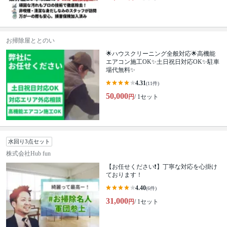
お掃除屋ととのい
🌟ハウスクリーニング全般対応🌟高機能
エアコン施工OK✨土日祝日対応OK✨駐車
場代無料✨
4.31
(11件)
50,000
円
/ 1セット
水回り3点セット
株式会社Hub fun
【お任せください❗️】丁寧な対応を心掛け
ております！
4.40
(6件)
31,000
円
/ 1セット