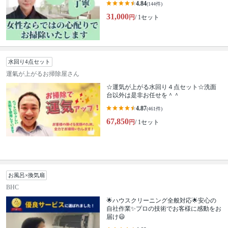
4.84
(144件)
31,000
円
/ 1セット
水回り4点セット
運氣が上がるお掃除屋さん
☆運気が上がる水回り４点セット☆洗面
台以外は是非お任せを＾＾
4.87
(461件)
67,850
円
/ 1セット
お風呂×換気扇
BHC
🌟ハウスクリーニング全般対応🌟安心の
自社作業✨プロの技術でお客様に感動をお
届け😃