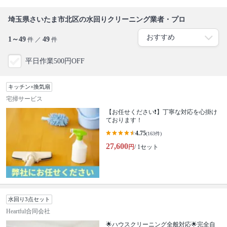
埼玉県さいたま市北区の水回りクリーニング業者・プロ
1～49
49
件 ／
件
平日作業500円OFF
キッチン×換気扇
宅掃サービス
【お任せください❗️】丁寧な対応を心掛け
ております！
4.75
(163件)
27,600
円
/ 1セット
水回り3点セット
Heartful合同会社
🌟ハウスクリーニング全般対応🌟完全自