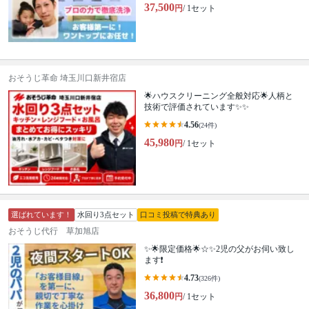
37,500
円
/ 1セット
おそうじ革命 埼玉川口新井宿店
🌟ハウスクリーニング全般対応🌟人柄と
技術で評価されています✨✨
4.56
(24件)
45,980
円
/ 1セット
選ばれています！
水回り3点セット
口コミ投稿で特典あり
おそうじ代行 草加旭店
✨🌟限定価格🌟☆✨2児の父がお伺い致し
ます❗️
4.73
(326件)
36,800
円
/ 1セット