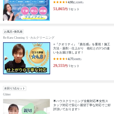
4.93
(2,028件)
51,865
円
/ 1セット
お風呂×換気扇
Re:Karu Cleaning リ･カルクリーニング
⭐『クオリティ』『責任感』を重視！施工
方法・薬剤・仕上がり 他社との3つの違
いをお届け致します！
4.77
(438件)
29,555
円
/ 1セット
水回り3点セット
Glitter
🌟ハウスクリーニング全般対応🌟女性ス
タッフ対応で安心✨親切丁寧な対応でご好
評頂いております✨