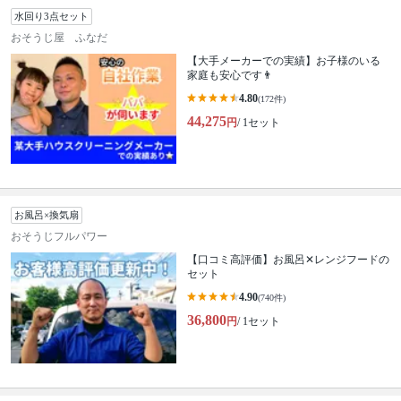
水回り3点セット
おそうじ屋 ふなだ
【大手メーカーでの実績】お子様のいる
家庭も安心です👨
4.80
(172件)
44,275
円
/ 1セット
お風呂×換気扇
おそうじフルパワー
【口コミ高評価】お風呂✕レンジフードの
セット
4.90
(740件)
36,800
円
/ 1セット