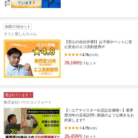
水回り3点セット
そうじ屋しんちゃん
【安心の自社作業❗️】お子様やペットに安
心安全のエコ洗剤使用🌱
4.76
(251件)
39,100
円
/ 1セット
選ばれています！
株式会社ハウスコンフォート
【✨ユアマイスター出店記念価格✨】業界
歴20年の店長訪問✨新築のような輝きをお
約束します‼️
4.79
(31件)
26,450
円
/ 1セット