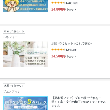
4.78
(117件)
24,800
円
/ 1セット
水回り3点セット
ベネフォート
水回り3点セット✨これで安心♪
4.64
(59件)
34,500
円
/ 1セット
水回り5点セット
ブエノアイレ
【夏本番フェア】プロの技で汚れを一
掃！丁寧・安心の施工✨細部までこだわり
ます💪