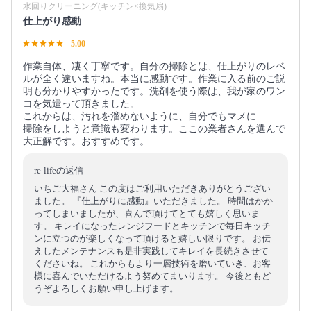
水回りクリーニング(キッチン×換気扇)
仕上がり感動
5.00
作業自体、凄く丁寧です。自分の掃除とは、仕上がりのレベ
ルが全く違いますね。本当に感動です。作業に入る前のご説
明も分かりやすかったです。洗剤を使う際は、我が家のワン
コを気遣って頂きました。
これからは、汚れを溜めないように、自分でもマメに
掃除をしようと意識も変わります。ここの業者さんを選んで
大正解です。おすすめです。
re-lifeの返信
いちご大福さん この度はご利用いただきありがとうござい
ました。 『仕上がりに感動』いただきました。 時間はかか
ってしまいましたが、喜んで頂けてとても嬉しく思いま
す。 キレイになったレンジフードとキッチンで毎日キッチ
ンに立つのが楽しくなって頂けると嬉しい限りです。 お伝
えしたメンテナンスも是非実践してキレイを長続きさせて
くださいね。 これからもより一層技術を磨いていき、お客
様に喜んでいただけるよう努めてまいります。 今後ともど
うぞよろしくお願い申し上げます。