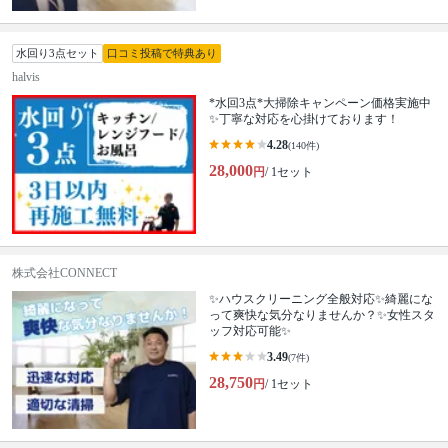
水回り3点セット
口コミ投稿で特典あり
halvis
*水回3点*大掃除キャンペーン価格実施中
✨丁寧な対応を心掛けております！
4.28
(140件)
28,000
円
/ 1セット
株式会社CONNECT
✨ハウスクリーニング全般対応✨綺麗にな
って爽快な気分なりませんか？✨女性スタ
ッフ対応可能✨
3.49
(7件)
28,750
円
/ 1セット