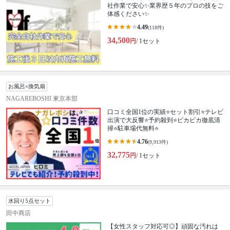
社作業で安心✨業界歴５年のプロの技をご
体感ください✨
4.49
(118件)
34,500
円
/ 1セット
お風呂×換気扇
NAGAREBOSHI 東京本部
口コミ全国1位の実績⭐セット割引⭐テレビ
出演で大反響⭐予約殺到⭐ピカピカ徹底清
掃⭐駐車場代無料⭐
4.76
(9,913件)
32,775
円
/ 1セット
水回り5点セット
田中商店
【女性スタッフ対応可◎】頑固な汚れは