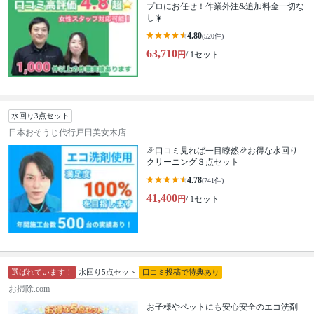
プロにお任せ！作業外注&追加料金一切な
し☀️
4.80
(520件)
63,710
円
/ 1セット
水回り3点セット
日本おそうじ代行戸田美女木店
🎉口コミ見れば一目瞭然🎉お得な水回り
クリーニング３点セット
4.78
(741件)
41,400
円
/ 1セット
選ばれています！
水回り5点セット
口コミ投稿で特典あり
お掃除.com
お子様やペットにも安心安全のエコ洗剤