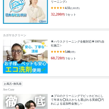
リーニング♪
4.55
(2,001件)
32,200
円
/ 1セット
カガヤカクリーン
🌟ハウスクリーニング全般対応🌟100%自
社施工✨
5.00
(3件)
60,720
円
/ 1セット
お風呂×換気扇
Ave Cozy
🔥プロのクリーニングでピッカピカにし
て年末を⭕法人からも選ばれる実績⭕汚
れによる追加料金無し✨