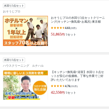
水回り3点セット
おそうじプロ
おそうじプロの水回り3点セットクリーニ
ング(キッチン×換気扇×お風呂) 東京都
4.61
(20件)
51,865
円
/ 1セット
水回り3点セット
ハウスクリーニング ルナハル
【キッチン+換気扇+浴室】水回り３点セ
ットが安心の低価格。丁寧な作業でご好
評いただいております
4.76
(191件)
42,550
円
/ 1セット