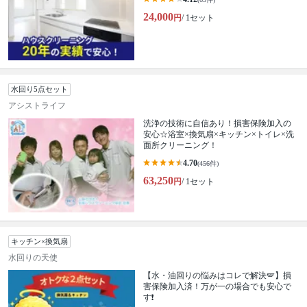
24,000
円
/ 1セット
水回り5点セット
アシストライフ
洗浄の技術に自信あり！損害保険加入の
安心☆浴室×換気扇×キッチン×トイレ×洗
面所クリーニング！
4.70
(456件)
63,250
円
/ 1セット
キッチン×換気扇
水回りの天使
【水・油回りの悩みはコレで解決🪽】損
害保険加入済！万が一の場合でも安心で
す❗️