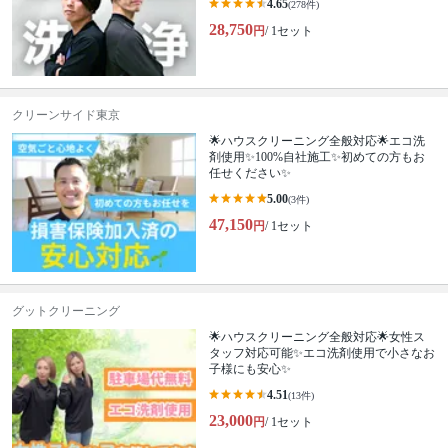
4.65
(278件)
28,750
円
/ 1セット
クリーンサイド東京
🌟ハウスクリーニング全般対応🌟エコ洗
剤使用✨100%自社施工✨初めての方もお
任せください✨
5.00
(3件)
47,150
円
/ 1セット
グットクリーニング
🌟ハウスクリーニング全般対応🌟女性ス
タッフ対応可能✨エコ洗剤使用で小さなお
子様にも安心✨
4.51
(13件)
23,000
円
/ 1セット