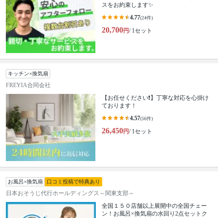
スをお約束します✨
4.77
(24件)
20,700
円
/ 1セット
キッチン×換気扇
FREYIA合同会社
【お任せください❗️】丁寧な対応を心掛け
ております！
4.57
(56件)
26,450
円
/ 1セット
お風呂×換気扇
口コミ投稿で特典あり
日本おそうじ代行ホールディングス～関東支部～
全国１５０店舗以上展開中の全国チェー
ン！お風呂×換気扇の水回り2点セットク