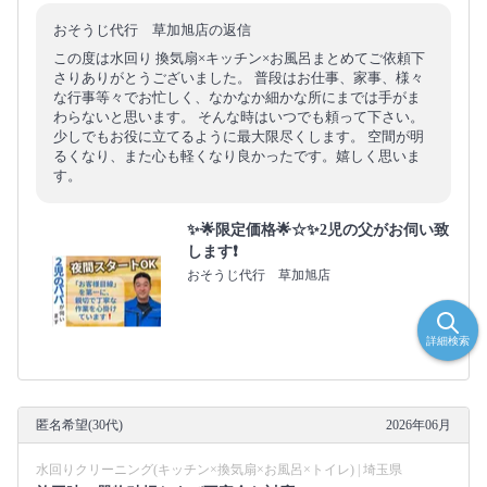
おそうじ代行 草加旭店の返信
この度は水回り 換気扇×キッチン×お風呂まとめてご依頼下
さりありがとうございました。 普段はお仕事、家事、様々
な行事等々でお忙しく、なかなか細かな所にまでは手がま
わらないと思います。 そんな時はいつでも頼って下さい。
少しでもお役に立てるように最大限尽くします。 空間が明
るくなり、また心も軽くなり良かったです。嬉しく思いま
す。
✨🌟限定価格🌟☆✨2児の父がお伺い致
します❗️
おそうじ代行 草加旭店
詳細検索
匿名希望(30代)
2026年06月
水回りクリーニング(キッチン×換気扇×お風呂×トイレ) | 埼玉県