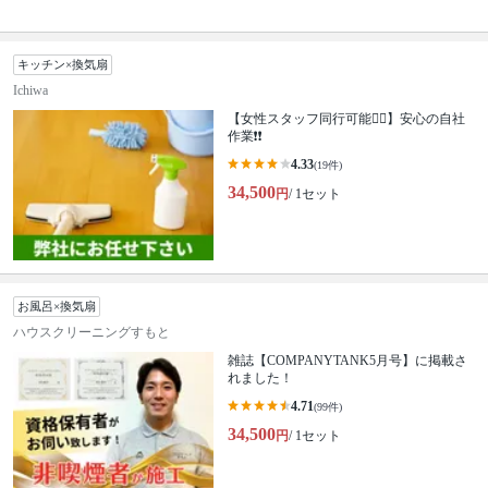
キッチン×換気扇
Ichiwa
【女性スタッフ同行可能🙆‍♀️】安心の自社
作業❗️❗️
4.33
(19件)
34,500
円
/ 1セット
お風呂×換気扇
ハウスクリーニングすもと
雑誌【COMPANYTANK5月号】に掲載さ
れました！
4.71
(99件)
34,500
円
/ 1セット