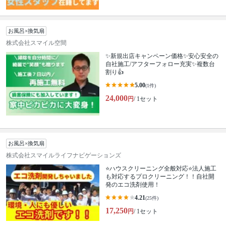
お風呂×換気扇
株式会社スマイル空間
✨新規出店キャンペーン価格✨安心安全の
自社施工/アフターフォロー充実✨複数台
割り👍
5.00
(1件)
24,000
円
/ 1セット
お風呂×換気扇
株式会社スマイルライフナビゲーションズ
⭐ハウスクリーニング全般対応⭐法人施工
も対応するプロクリーニング！！自社開
発のエコ洗剤使用！
4.21
(25件)
17,250
円
/ 1セット