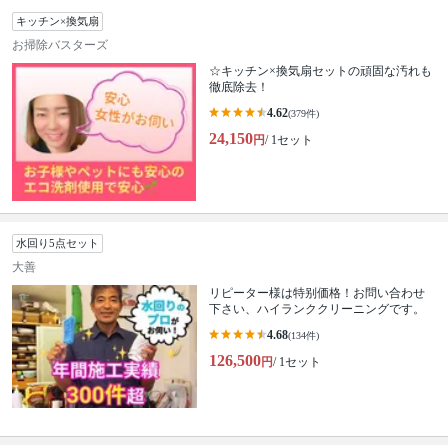
キッチン×換気扇
お掃除バスターズ
☆キッチン×換気扇セットの頑固な汚れも
徹底除去！
4.62
(379件)
24,150
円
/ 1セット
水回り5点セット
大善
リピーター様は特别価格！お問い合わせ
下さい、ハイランククリーニングです。
4.68
(134件)
126,500
円
/ 1セット