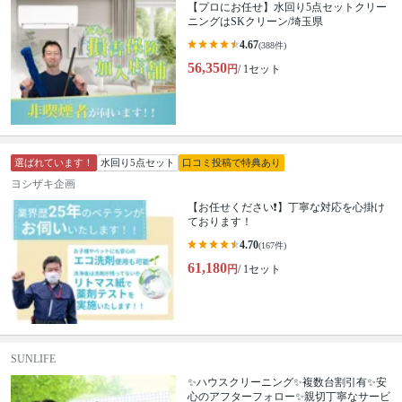
【プロにお任せ】水回り5点セットクリー
ニングはSKクリーン/埼玉県
4.67
(388件)
56,350
円
/ 1セット
選ばれています！
水回り5点セット
口コミ投稿で特典あり
ヨシザキ企画
【お任せください❗️】丁寧な対応を心掛け
ております！
4.70
(167件)
61,180
円
/ 1セット
SUNLIFE
✨ハウスクリーニング✨複数台割引有✨安
心のアフターフォロー✨親切丁寧なサービ