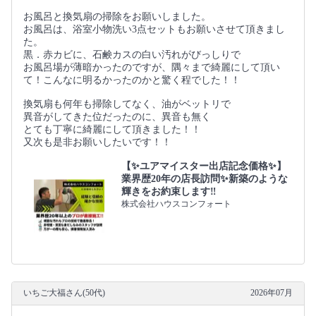
お風呂と換気扇の掃除をお願いしました。
お風呂は、浴室小物洗い3点セットもお願いさせて頂きまし
た。
黒．赤カビに、石鹸カスの白い汚れがびっしりで
お風呂場が薄暗かったのですが、隅々まで綺麗にして頂い
て！こんなに明るかったのかと驚く程でした！！
換気扇も何年も掃除してなく、油がベットリで
異音がしてきた位だったのに、異音も無く
とても丁寧に綺麗にして頂きました！！
又次も是非お願いしたいです！！
【✨ユアマイスター出店記念価格✨】
業界歴20年の店長訪問✨新築のような
輝きをお約束します‼️
株式会社ハウスコンフォート
いちご大福さん(50代)
2026年07月