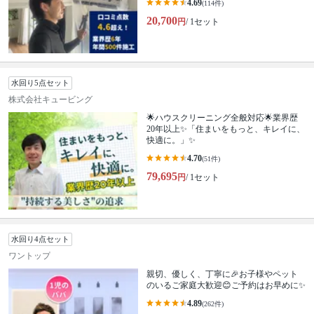
4.69
(114件)
20,700
円
/ 1セット
水回り5点セット
株式会社キュービング
🌟ハウスクリーニング全般対応🌟業界歴
20年以上✨「住まいをもっと、キレイに、
快適に。」✨
4.70
(51件)
79,695
円
/ 1セット
水回り4点セット
ワントップ
親切、優しく、丁寧に🎉お子様やペット
のいるご家庭大歓迎😊ご予約はお早めに✨
4.89
(262件)