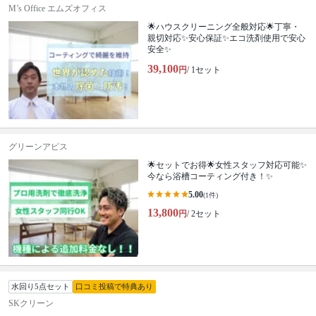
M’s Office エムズオフィス
🌟ハウスクリーニング全般対応🌟丁寧・
親切対応✨安心保証✨エコ洗剤使用で安心
安全✨
39,100
円
/ 1セット
グリーンアピス
🌟セットでお得🌟女性スタッフ対応可能✨
今なら浴槽コーティング付き！✨
5.00
(1件)
13,800
円
/ 2セット
水回り5点セット
口コミ投稿で特典あり
SKクリーン