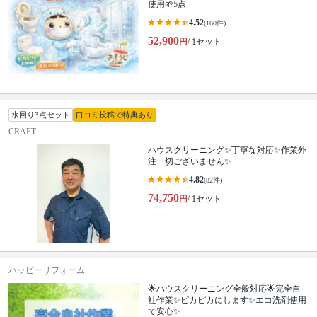
使用🌱5点
4.52
(160件)
52,900
円
/ 1セット
水回り3点セット
口コミ投稿で特典あり
CRAFT
ハウスクリーニング✨丁寧な対応✨作業外
注一切ございません✨
4.82
(82件)
74,750
円
/ 1セット
ハッピーリフォーム
🌟ハウスクリーニング全般対応🌟完全自
社作業✨️ピカピカにします✨️エコ洗剤使用
で安心✨