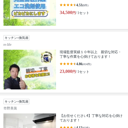
4.53
(8件)
34,500
円
/ 1セット
キッチン×換気扇
re-life
現場監督実績１０年以上 親切な対応・
丁寧な作業を心掛けております！
4.86
(414件)
23,000
円
/ 1セット
キッチン×換気扇
市野美装
【お任せください❗️】丁寧な対応を心掛け
ております！
4.12
(65件)