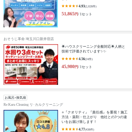
4.93
(2,028件)
51,865
円
/ 1セット
おそうじ革命 埼玉川口新井宿店
🌟ハウスクリーニング全般対応🌟人柄と
技術で評価されています✨✨
4.56
(24件)
45,980
円
/ 1セット
お風呂×換気扇
Re:Karu Cleaning リ･カルクリーニング
⭐『クオリティ』『責任感』を重視！施工
方法・薬剤・仕上がり 他社との3つの違
いをお届け致します！
4.77
(438件)