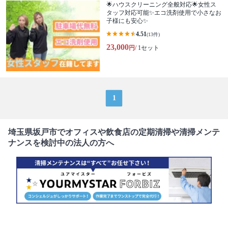
🌟ハウスクリーニング全般対応🌟女性ス
タッフ対応可能✨エコ洗剤使用で小さなお
子様にも安心✨
4.51
(13件)
23,000
円
/ 1セット
1
埼玉県坂戸市でオフィスや飲食店の定期清掃や清掃メンテ
ナンスを検討中の法人の方へ