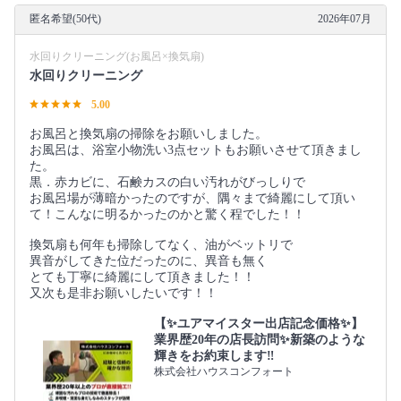
匿名希望(50代)
2026年07月
水回りクリーニング(お風呂×換気扇)
水回りクリーニング
5.00
お風呂と換気扇の掃除をお願いしました。
お風呂は、浴室小物洗い3点セットもお願いさせて頂きまし
た。
黒．赤カビに、石鹸カスの白い汚れがびっしりで
お風呂場が薄暗かったのですが、隅々まで綺麗にして頂い
て！こんなに明るかったのかと驚く程でした！！
換気扇も何年も掃除してなく、油がベットリで
異音がしてきた位だったのに、異音も無く
とても丁寧に綺麗にして頂きました！！
又次も是非お願いしたいです！！
【✨ユアマイスター出店記念価格✨】
業界歴20年の店長訪問✨新築のような
輝きをお約束します‼️
株式会社ハウスコンフォート