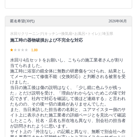
匿名希望(30代)
2026年06月
水回りクリーニング(キッチン×換気扇×お風呂×トイレ) | 埼玉県
施工時の器物破損および不完全な対応
1.00
水回り4点セットをお願いし、こちらの施工業者さんが割り
当てられました。
施工時に浴室の鏡全体に無数の研磨傷をつけられ、結果とし
てメーカーにて修復不能（交換対応）と判断される被害を受
けました。
当日の施工後は傷の説明はなく、「少し鏡に色ムラが残っ
た」とだけ説明を受け、「理由がわからないためこの場で対
応できず、社内で対応を確認して後ほど連絡する」と言われ
たものの、その後一切の連絡がありませんでした。
また、当日来訪した担当者の名刺と、ユアマイスター側のサ
イト上に表示された施工業者の詳細ページとを見比べて確認
したところ、社名・店名も所在地も異なり、別会社の担当者
が訪問されたように思います。
サイト上の「外注なし」の記載と異なり、無断で別会社へ作