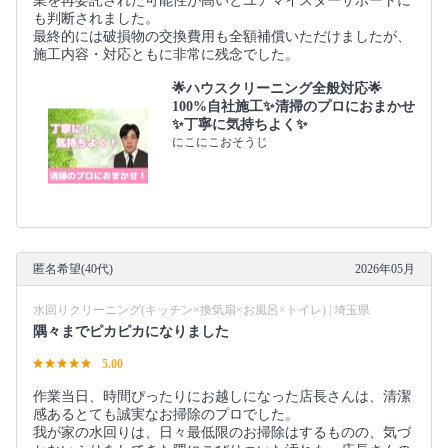
業を再委託された可能性が高いとユアマイスターサポートに
も判断されました。
最終的には破損物の交換費用も全額補償いただけましたが、
施工内容・対応ともに非常に残念でした。
🌟ハウスクリーニング全般対応🌟
100%自社施工✨清掃のプロにおまかせ
✨丁寧に気持ちよく✨
にこにこおそうじ
匿名希望(40代)
2026年05月
水回りクリーニング(キッチン×換気扇×お風呂×トイレ) | 埼玉県
隅々までピカピカになりました
5.00
作業当日、時間ぴったりにお越しになった店長さんは、清潔
感あるとても誠実なお掃除のプロでした。
我が家の水回りは、日々最低限のお掃除はするものの、気づ