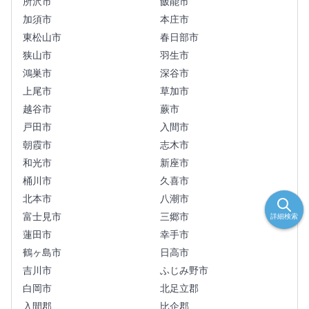
所沢市
飯能市
加須市
本庄市
東松山市
春日部市
狭山市
羽生市
鴻巣市
深谷市
上尾市
草加市
越谷市
蕨市
戸田市
入間市
朝霞市
志木市
和光市
新座市
桶川市
久喜市
北本市
八潮市
富士見市
三郷市
詳細検索
蓮田市
幸手市
鶴ヶ島市
日高市
吉川市
ふじみ野市
白岡市
北足立郡
入間郡
比企郡