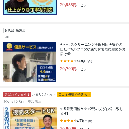
29,555
円
/ 1セット
お風呂×換気扇
BHC
🌟ハウスクリーニング全般対応🌟安心の
自社作業✨プロの技術でお客様に感動をお
届け😃
4.69
(114件)
20,700
円
/ 1セット
選ばれています！
水回り3点セット
口コミ投稿で特典あり
おそうじ代行 草加旭店
✨🌟限定価格🌟☆✨2児の父がお伺い致し
ます❗️
4.73
(326件)
36,800
円
/ 1セット