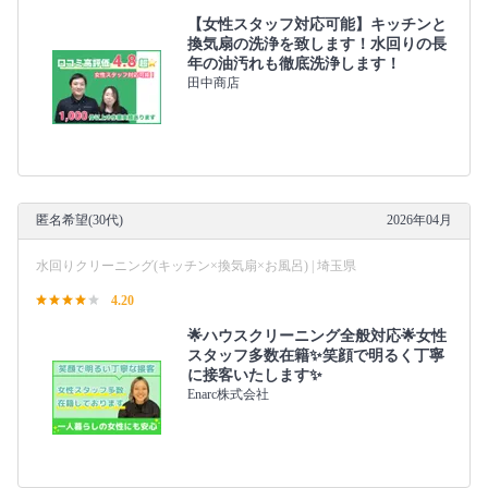
【女性スタッフ対応可能】キッチンと
換気扇の洗浄を致します！水回りの長
年の油汚れも徹底洗浄します！
田中商店
匿名希望(30代)
2026年04月
水回りクリーニング(キッチン×換気扇×お風呂) | 埼玉県
4.20
🌟ハウスクリーニング全般対応🌟女性
スタッフ多数在籍✨笑顔で明るく丁寧
に接客いたします✨
Enarc株式会社