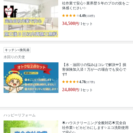
社作業で安心✨業界歴５年のプロの技をご
体感ください✨
4.49
(118件)
34,500
円
/ 1セット
キッチン×換気扇
水回りの天使
【水・油回りの悩みはコレで解決🪽】損
害保険加入済！万が一の場合でも安心で
す❗️
4.78
(117件)
24,800
円
/ 1セット
ハッピーリフォーム
🌟ハウスクリーニング全般対応🌟完全自
社作業✨️ピカピカにします✨️エコ洗剤使用
で安心✨