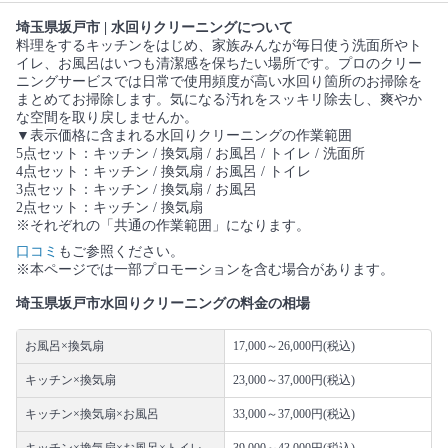
埼玉県坂戸市 | 水回りクリーニングについて
料理をするキッチンをはじめ、家族みんなが毎日使う洗面所やト
イレ、お風呂はいつも清潔感を保ちたい場所です。プロのクリー
ニングサービスでは日常で使用頻度が高い水回り箇所のお掃除を
まとめてお掃除します。気になる汚れをスッキリ除去し、爽やか
な空間を取り戻しませんか。
▼表示価格に含まれる水回りクリーニングの作業範囲
5点セット：キッチン / 換気扇 / お風呂 / トイレ / 洗面所
4点セット：キッチン / 換気扇 / お風呂 / トイレ
3点セット：キッチン / 換気扇 / お風呂
2点セット：キッチン / 換気扇
※それぞれの「共通の作業範囲」になります。
口コミ
もご参照ください。
※本ページでは一部プロモーションを含む場合があります。
埼玉県坂戸市水回りクリーニングの料金の相場
お風呂×換気扇
17,000～26,000円(税込)
キッチン×換気扇
23,000～37,000円(税込)
キッチン×換気扇×お風呂
33,000～37,000円(税込)
キッチン×換気扇×お風呂×トイレ
39,000～43,000円(税込)