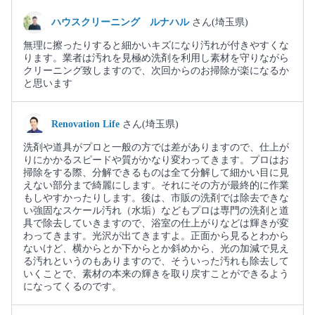
ハウスクリーニング ルナハル
さん(埼玉県)
無理に擦ったりすると細かいキズになり汚れが付きやすくな
ります。業者は汚れを見極め洗剤を利用し素材を守りながら
クリーニング致しますので、次回からのお掃除が楽になるか
と思います
Renovation Life
さん(埼玉県)
洗剤や道具がプロと一般の方では差がありますので、仕上が
りにかかるスピードや質がかなり変わってきます。プロはお
掃除をする際、分解できるものは全て分解して細かい目に見
えない部分まで綺麗にします。それにその方が最終的に作業
もしやすかったりします。後は、市販の洗剤では除去できな
い強固なスケール汚れ（水垢）などもプロは専門の洗剤と道
具で除去していきますので、浴室の仕上がりなどは輝きが変
わってきます。光沢が出てきますよ。正面から見るとわから
ないけど、横からとか下からとか斜めから、光の加減で見え
る汚れというのもありますので、そういった汚れも除去して
いくことで、素材の本来の輝きを取り戻すことができるよう
になってくるのです。