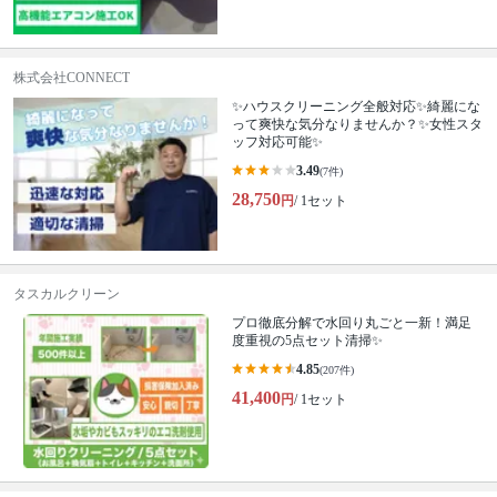
株式会社CONNECT
✨ハウスクリーニング全般対応✨綺麗にな
って爽快な気分なりませんか？✨女性スタ
ッフ対応可能✨
3.49
(7件)
28,750
円
/ 1セット
タスカルクリーン
プロ徹底分解で水回り丸ごと一新！満足
度重視の5点セット清掃✨
4.85
(207件)
41,400
円
/ 1セット