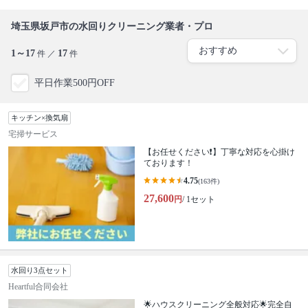
埼玉県坂戸市の水回りクリーニング業者・プロ
1～17
17
件 ／
件
平日作業500円OFF
キッチン×換気扇
宅掃サービス
【お任せください❗️】丁寧な対応を心掛け
ております！
4.75
(163件)
27,600
円
/ 1セット
水回り3点セット
Heartful合同会社
🌟ハウスクリーニング全般対応🌟完全自