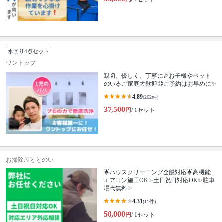
水回り4点セット
ワントップ
親切、優しく、丁寧に🎉お子様やペット
のいるご家庭大歓迎😊ご予約はお早めに✨
4.89
(262件)
37,500
円
/ 1セット
お掃除屋ととのい
🌟ハウスクリーニング全般対応🌟高機能
エアコン施工OK✨土日祝日対応OK✨駐車
場代無料✨
4.31
(11件)
50,000
円
/ 1セット