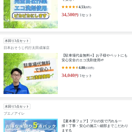
4.53
(8件)
34,500
円
/ 1セット
水回り3点セット
日本おそうじ代行太田成塚店
【駐車場代金無料⭐️】お子様やペットにも
安心安全のエコ洗剤使用🌱
4.80
(133件)
34,040
円
/ 1セット
水回り5点セット
ブエノアイレ
【夏本番フェア】プロの技で汚れを一
掃！丁寧・安心の施工✨細部までこだわり
ます💪