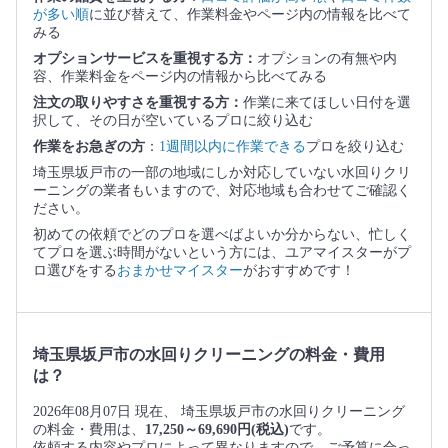
が多い順
に並び替えて、作業料金やページ内の情報を比べて
みる
オプションサービスを重視する方：
オプションの有無や内
容、作業料金をページ内の情報から比べてみる
注文の取りやすさを重視する方：
作業に来てほしい日付を選
択して、その日が空いているプロに絞り込む
作業をお急ぎの方
：
1週間以内に作業できる
プロを絞り込む
埼玉県坂戸市の一部の地域にしか対応していない水回りクリ
ーニングの業者もいますので、対応地域も合わせてご確認く
ださい。
初めての依頼でどのプロを選べばよいか分からない、忙しく
てプロを選ぶ時間がないという方には、ユアマイスターがプ
ロ選びをする
おまかせマイスター
がおすすめです！
埼玉県坂戸市の水回りクリーニングの料金・費用
は？
2026年08月07日 現在、 埼玉県坂戸市の水回りクリーニング
の料金・費用は、
17,250～69,690円(税込)
です。
依頼する内容やプロによって異なりますので、ご予算に合っ