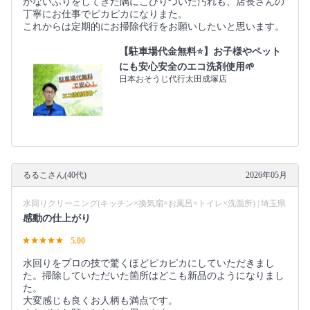
かないふりをしてきた隅にこびりついた汚れも、店長さんの
丁寧にお仕事でピカピカになりまた。
これからは定期的にお掃除代行をお願いしたいと思います。
【駐車場代金無料⭐️】お子様やペット
にも安心安全のエコ洗剤使用🌱
日本おそうじ代行太田成塚店
るるこさん(40代)
2026年05月
水回りクリーニング(キッチン×換気扇×お風呂×トイレ×洗面所) | 埼玉県
感動の仕上がり
5.00
水回りをプロの技で驚くほどピカピカにしていただきまし
た。掃除していただいた箇所はどこも新品のようになりまし
た。
大変感じも良くお人柄も満点です。