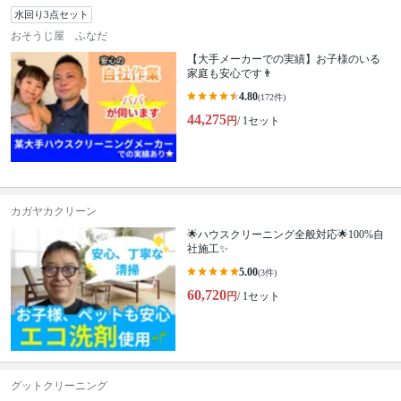
水回り3点セット
おそうじ屋 ふなだ
【大手メーカーでの実績】お子様のいる
家庭も安心です👨
4.80
(172件)
44,275
円
/ 1セット
カガヤカクリーン
🌟ハウスクリーニング全般対応🌟100%自
社施工✨
5.00
(3件)
60,720
円
/ 1セット
グットクリーニング