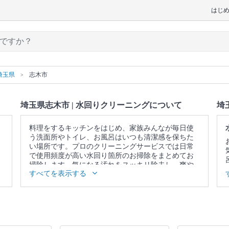
はじ
埼玉県
志木市
埼玉県志木市 | 水回りクリーニングについて
埼
料理をするキッチンをはじめ、家族みんなが毎日使
う洗面所やトイレ、お風呂はいつも清潔感を保ちた
い場所です。プロのクリーニングサービスでは日常
で使用頻度が高い水回り箇所のお掃除をまとめてお
掃除します。気になる汚れをスッキリ除去し、爽や
すべてを表示する
かな空間を取り戻しませんか。
▼表示価格に含まれる水回りクリーニングの作業範
囲
5点セット：キッチン / 換気扇 / お風呂 / トイレ / 洗
面所 4点セット：キッチン / 換気扇 / お風呂 / トイレ
3点セット：キッチン / 換気扇 / お風呂 2点セット：