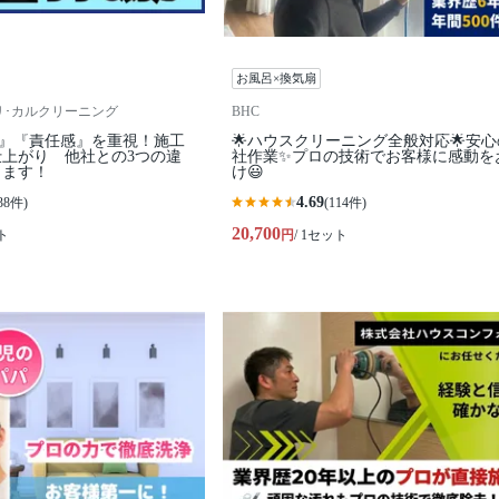
お風呂×換気扇
ning リ･カルクリーニング
BHC
ィ』『責任感』を重視！施工
🌟ハウスクリーニング全般対応🌟安
上がり 他社との3つの違
社作業✨プロの技術でお客様に感動を
します！
け😃
4.69
38件)
(114件)
20,700
ト
円
/ 1セット