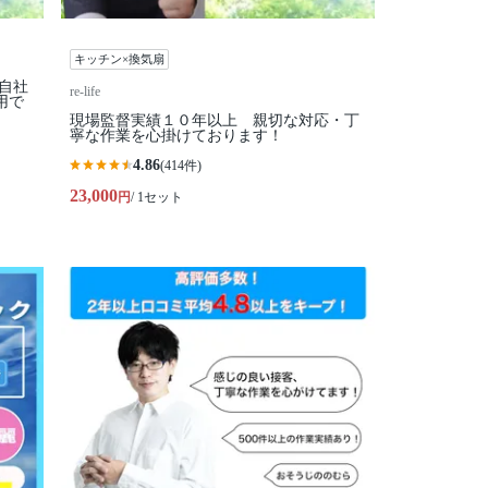
キッチン×換気扇
全自社
re-life
用で
現場監督実績１０年以上 親切な対応・丁
寧な作業を心掛けております！
4.86
(414件)
23,000
円
/ 1セット