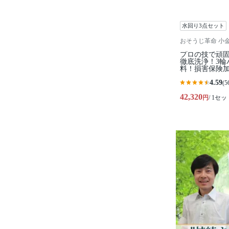
水回り3点セット
おそうじ革命 小
プロの技で頑
徹底洗浄！3輪
料！損害保険
4.59
(5
42,320
円
/ 1セッ