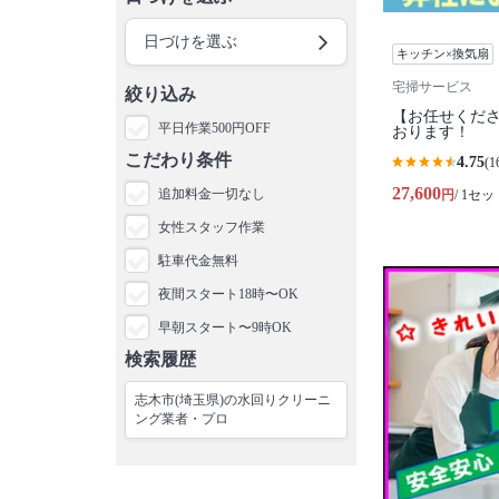
日づけを選ぶ
キッチン×換気扇
宅掃サービス
絞り込み
【お任せくださ
平日作業500円OFF
おります！
こだわり条件
4.75
(1
27,600
追加料金一切なし
円
/ 1セッ
女性スタッフ作業
駐車代金無料
夜間スタート18時〜OK
早朝スタート〜9時OK
検索履歴
志木市(埼玉県)の水回りクリーニ
ング業者・プロ