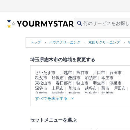
search
トップ
ハウスクリーニング
水回りクリーニング
埼玉県志木市の地域を変更する
さいたま市
川越市
熊谷市
川口市
行田市
秩父市
所沢市
飯能市
加須市
本庄市
東松山市
春日部市
狭山市
羽生市
鴻巣市
深谷市
上尾市
草加市
越谷市
蕨市
戸田市
入間市
朝霞市
和光市
新座市
桶川市
すべてを表示する
久喜市
北本市
八潮市
富士見市
三郷市
蓮田市
坂戸市
幸手市
鶴ヶ島市
日高市
吉川市
ふじみ野市
白岡市
北足立郡
入間郡
比企郡
秩父郡
児玉郡
大里郡
南埼玉郡
セットメニューを選ぶ
北葛飾郡