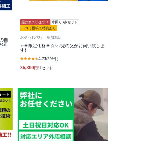
選ばれています！
水回り3点セット
口コミ投稿で特典あり
おそうじ代行 草加旭店
心の自
お届
✨🌟限定価格🌟☆✨2児の父がお伺い致しま
す❗️
4.73
(326件)
36,800
円
/ 1セット