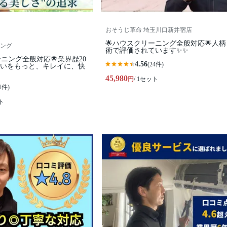
おそうじ革命 埼玉川口新井宿店
🌟ハウスクリーニング全般対応🌟人
ング
術で評価されています✨✨
ーニング全般対応🌟業界歴20
4.56
(24件)
まいをもっと、キレイに、快
45,980
円
/ 1セット
1件)
ト