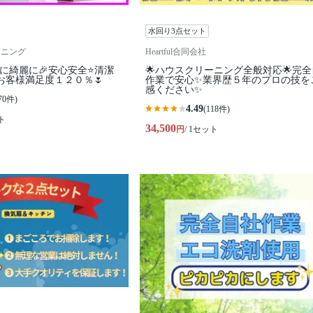
水回り3点セット
ーニング
Heartful合同会社
お得に綺麗に🎉安心安全⭐清潔
🌟ハウスクリーニング全般対応🌟完
お客様満足度１２０％🌷
作業で安心✨業界歴５年のプロの技を
感ください✨
70件)
4.49
(118件)
ト
34,500
円
/ 1セット