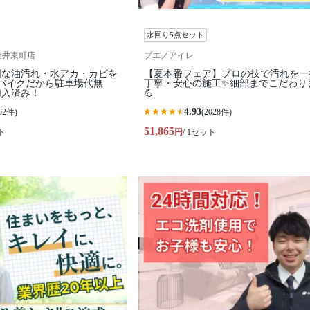
水回り5点セット
金井東町店
ブエノアイレ
固な油汚れ・水アカ・カビを
【夏本番フェア】プロの技で汚れを一
バイクだから駐車場代無
丁寧・安心の施工✨細部までこだわり
加入済み！
💪
4.93
62件)
(2028件)
51,865
ト
円
/ 1セット