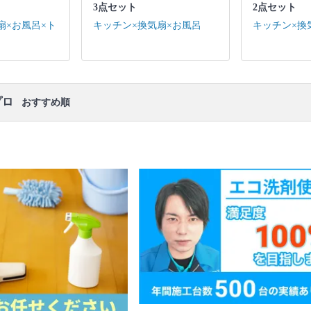
3点セット
2点セット
キッチン / 換気扇 ※それぞれの「共通の作業範囲」
になります。
扇×お風呂×ト
キッチン×換気扇×お風呂
キッチン×換
口コミ
もご参照ください。
※本ページでは一部プロモーションを含む場合があ
ります。
プロ
おすすめ順