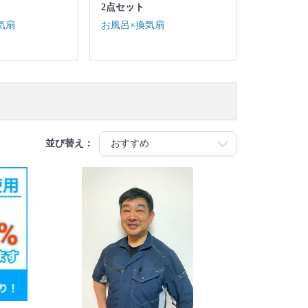
2点セット
気扇
お風呂×換気扇
並び替え：