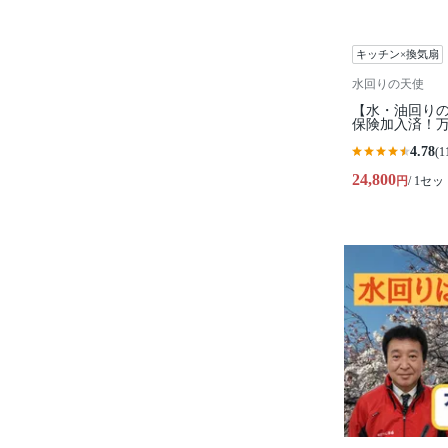
キッチン×換気扇
水回りの天使
【水・油回りの
保険加入済！万
4.78
(1
24,800
円
/ 1セッ