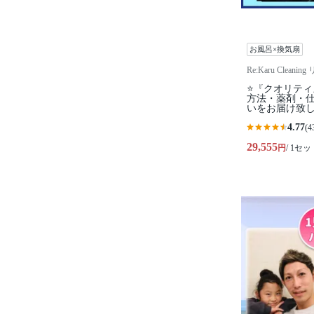
お風呂×換気扇
Re:Karu Clea
⭐『クオリテ
方法・薬剤・仕
いをお届け致
4.77
(4
29,555
円
/ 1セッ