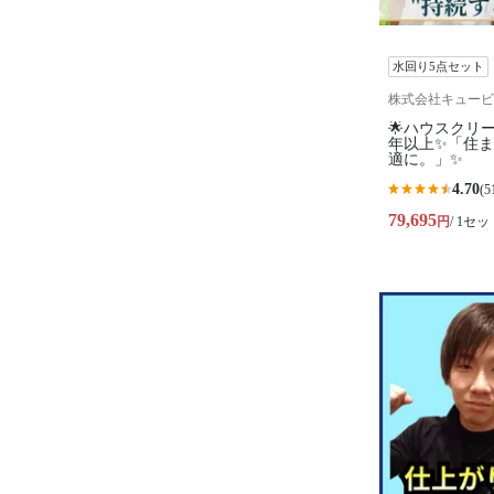
水回り5点セット
株式会社キュービ
🌟ハウスクリ
年以上✨「住
適に。」✨
4.70
(5
79,695
円
/ 1セッ