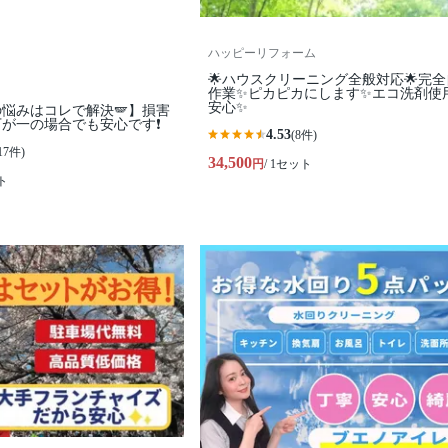
ハッピーリフォーム
🌟ハウスクリーニング全般対応🌟完
作業✨️ピカピカにします✨️エコ洗剤使
安心✨
悩みはコレで解決🪽】損害
が一の場合でも安心です❗️
4.53
(8件)
17件)
34,500
円
/ 1セット
ト