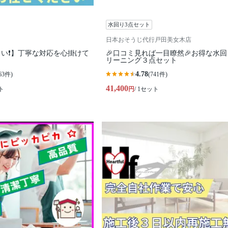
水回り3点セット
日本おそうじ代行戸田美女木店
い❗️】丁寧な対応を心掛けて
🎉口コミ見れば一目瞭然🎉お得な水
リーニング３点セット
4.78
63件)
(741件)
41,400
ト
円
/ 1セット