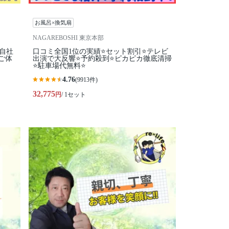
お風呂×換気扇
NAGAREBOSHI 東京本部
全自社
口コミ全国1位の実績⭐セット割引⭐テレビ
ご体
出演で大反響⭐予約殺到⭐ピカピカ徹底清掃
⭐駐車場代無料⭐
4.76
(9913件)
32,775
円
/ 1セット