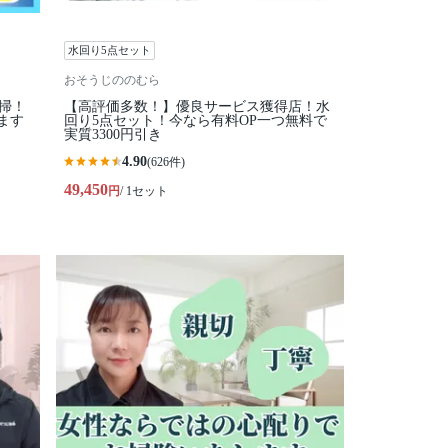
水回り5点セット
おそうじののむら
掃！
【高評価多数！】優良サービス獲得店！水
ます
回り5点セット！今なら有料OP一つ無料で
実質3300円引き
4.90
(626件)
49,450
円
/ 1セット