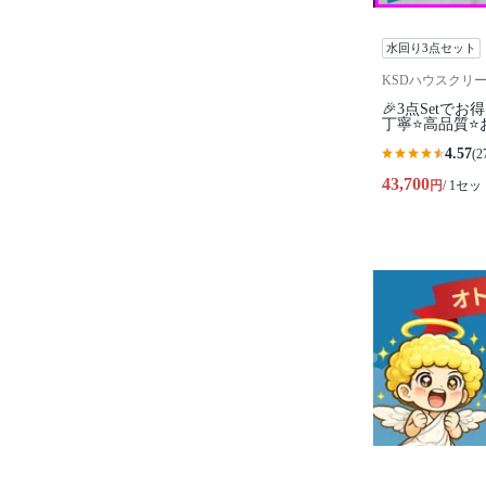
水回り3点セット
KSDハウスクリ
🎉3点Setで
丁寧⭐高品質⭐
4.57
(2
43,700
円
/ 1セッ