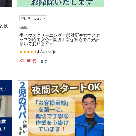
水回り3点セット
柄と技
Glitter
🌟ハウスクリーニング全般対応🌟女性スタ
ッフ対応で安心✨親切丁寧な対応でご好評
頂いております✨
4.84
(144件)
31,000
円
/ 1セット