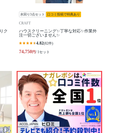
水回り3点セット
口コミ投稿で特典あり
CRAFT
回りク
ハウスクリーニング✨丁寧な対応✨作業外
注一切ございません✨
4.82
(82件)
74,750
円
/ 1セット