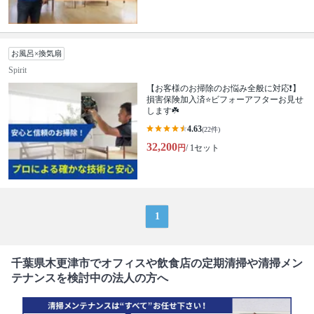
お風呂×換気扇
Spirit
【お客様のお掃除のお悩み全般に対応❗️】
損害保険加入済⭐️ビフォーアフターお見せ
します☘️
4.63
(22件)
32,200
円
/ 1セット
1
千葉県木更津市でオフィスや飲食店の定期清掃や清掃メン
テナンスを検討中の法人の方へ