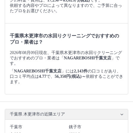
グの料金・費用は、
17,250～63,825円(税込)
です。
依頼する内容やプロによって異なりますので、ご予算に合っ
たプロをお選びください。
千葉県木更津市の水回りクリーニングでおすすめの
プロ・業者は？
2026年08月09日現在、千葉県木更津市の水回りクリーニング
でおすすめのプロ・業者は「
NAGAREBOSHI千葉支店
」で
す。
「
NAGAREBOSHI千葉支店
」には
2,143件
の口コミがあり、
口コミ平均点は
4.77
で、
56,350円(税込)～
依頼することができ
ます。
千葉県 木更津市の近隣エリア
千葉市
銚子市