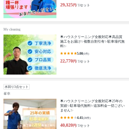
29,325
円
/ 1セット
My cleaning
🌟ハウスクリーニング全般対応🌟高品質
施工をお届け✨複数台割引有✨駐車場代無
料✨
5.00
(1件)
22,770
円
/ 1セット
水回り3点セット
峯幸
🌟ハウスクリーニング全般対応🌟25年の
実績✨駐車場代無料✨追加料金一切ござい
ません✨
4.41
(28件)
40,020
円
/ 1セット