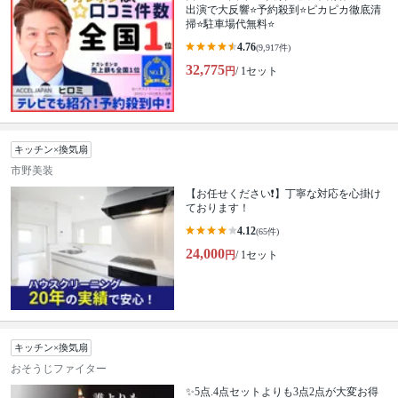
出演で大反響⭐予約殺到⭐ピカピカ徹底清
掃⭐駐車場代無料⭐
4.76
(9,917件)
32,775
円
/ 1セット
キッチン×換気扇
市野美装
【お任せください❗️】丁寧な対応を心掛け
ております！
4.12
(65件)
24,000
円
/ 1セット
キッチン×換気扇
おそうじファイター
✨5点.4点セットよりも3点2点が大変お得