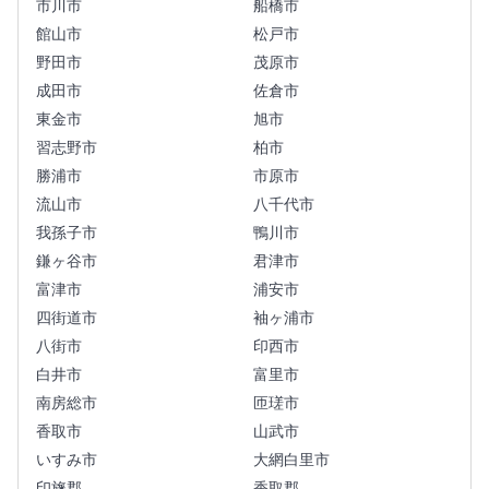
市川市
船橋市
館山市
松戸市
野田市
茂原市
成田市
佐倉市
東金市
旭市
習志野市
柏市
勝浦市
市原市
流山市
八千代市
我孫子市
鴨川市
鎌ヶ谷市
君津市
富津市
浦安市
四街道市
袖ヶ浦市
八街市
印西市
白井市
富里市
南房総市
匝瑳市
香取市
山武市
いすみ市
大網白里市
印旛郡
香取郡