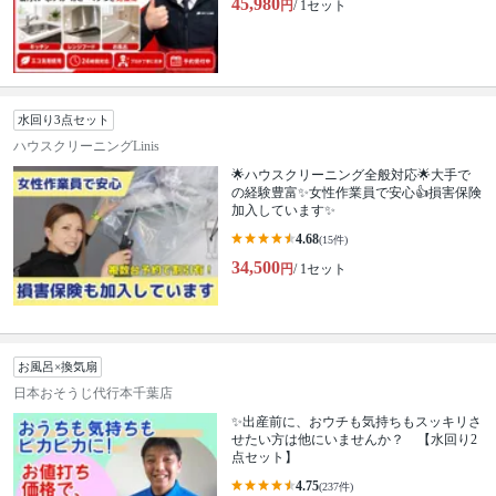
45,980
円
/ 1セット
水回り3点セット
ハウスクリーニングLinis
🌟ハウスクリーニング全般対応🌟大手で
の経験豊富✨女性作業員で安心👍損害保険
加入しています✨
4.68
(15件)
34,500
円
/ 1セット
お風呂×換気扇
日本おそうじ代行本千葉店
✨出産前に、おウチも気持ちもスッキリさ
せたい方は他にいませんか？ 【水回り2
点セット】
4.75
(237件)