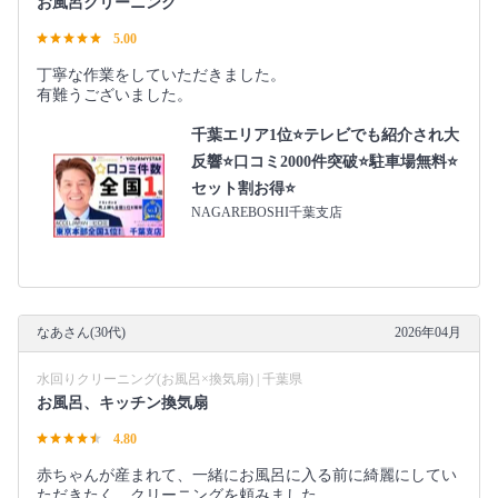
お風呂クリーニング
5.00
丁寧な作業をしていただきました。
有難うございました。
千葉エリア1位⭐テレビでも紹介され大
反響⭐️口コミ2000件突破⭐️駐車場無料⭐
セット割お得⭐
NAGAREBOSHI千葉支店
なあさん(30代)
2026年04月
水回りクリーニング(お風呂×換気扇) | 千葉県
お風呂、キッチン換気扇
4.80
赤ちゃんが産まれて、一緒にお風呂に入る前に綺麗にしてい
ただきたく、クリーニングを頼みました。