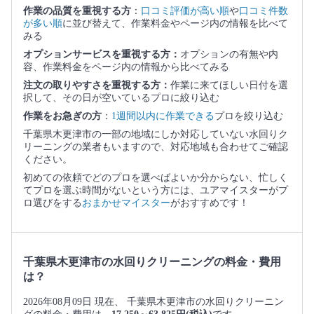
作業の品質を重視する方
：
口コミ評価が高い順
や
口コミ件数
が多い順
に並び替えて、作業料金やページ内の情報を比べて
みる
オプションサービスを重視する方：
オプションの有無や内
容、作業料金をページ内の情報から比べてみる
注文の取りやすさを重視する方：
作業に来てほしい日付を選
択して、その日が空いているプロに絞り込む
作業をお急ぎの方
：
1週間以内に作業できる
プロを絞り込む
千葉県木更津市の一部の地域にしか対応していない水回りク
リーニングの業者もいますので、対応地域も合わせてご確認
ください。
初めての依頼でどのプロを選べばよいか分からない、忙しく
てプロを選ぶ時間がないという方には、ユアマイスターがプ
ロ選びをする
おまかせマイスター
がおすすめです！
千葉県木更津市の水回りクリーニングの料金・費用
は？
2026年08月09日 現在、 千葉県木更津市の水回りクリーニン