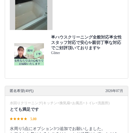
🌟ハウスクリーニング全般対応🌟女性
スタッフ対応で安心✨親切丁寧な対応
でご好評頂いております✨
Glitter
匿名希望(40代)
2026年07月
水回りクリーニング(キッチン×換気扇×お風呂×トイレ×洗面所)
とても満足です
5.00
水周り5点にオプション3つ追加でお願いしました。