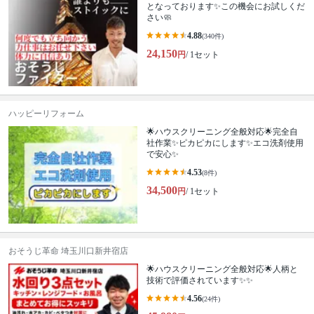
となっております✨この機会にお試しくだ
さい🧼
4.88
(340件)
24,150
円
/ 1セット
ハッピーリフォーム
🌟ハウスクリーニング全般対応🌟完全自
社作業✨️ピカピカにします✨️エコ洗剤使用
で安心✨
4.53
(8件)
34,500
円
/ 1セット
おそうじ革命 埼玉川口新井宿店
🌟ハウスクリーニング全般対応🌟人柄と
技術で評価されています✨✨
4.56
(24件)