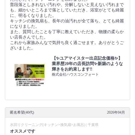
普段落としきれない汚れや、分解しないと見えない汚れまで
も、細かいところまで落としていただき、浴室がとても綺麗
に、明るくなりました。
キッチンの換気扇も、長年の油汚れが全て落ち、とても綺麗
になりました。
また、質問したことを丁寧に教えていただき、物腰の柔らか
い店長さんでした。
これから家族みんなで気持ち良く過ごせます。ありがとうご
ざいました。
【✨ユアマイスター出店記念価格✨】
業界歴20年の店長訪問✨新築のような
輝きをお約束します‼️
株式会社ハウスコンフォート
匿名希望(40代)
2026年04月
水回りクリーニング(キッチン×換気扇×お風呂) | 千葉県
オススメです