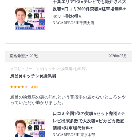
千葉エリア1位⭐テレビでも紹介され大
反響⭐️口コミ2000件突破⭐️駐車場無料⭐
セット割お得⭐
NAGAREBOSHI千葉支店
匿名希望(〜20代)
2026年07月
水回りクリーニング(キッチン×換気扇×お風呂)
風呂✖️キッチン✖️換気扇
4.00
風呂の換気扇の裏の汚れという普段手の届かないところをや
っていただか助かりました。
口コミ全国1位の実績⭐セット割引⭐テ
レビ出演多数で大反響⭐ピカピカ徹底
清掃⭐駐車場代無料⭐
NAGAREBOSHI 東京本部