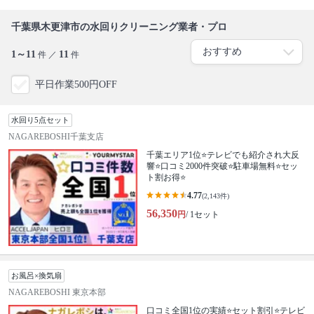
千葉県木更津市の水回りクリーニング業者・プロ
1～11
11
件 ／
件
平日作業500円OFF
水回り5点セット
NAGAREBOSHI千葉支店
千葉エリア1位⭐テレビでも紹介され大反
響⭐️口コミ2000件突破⭐️駐車場無料⭐セッ
ト割お得⭐
4.77
(2,143件)
56,350
円
/ 1セット
お風呂×換気扇
NAGAREBOSHI 東京本部
口コミ全国1位の実績⭐セット割引⭐テレビ