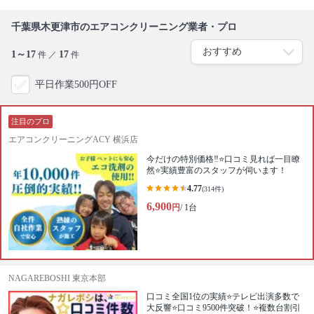
千葉県木更津市のエアコンクリーニング業者・プロ
1～17
17
件 ／
件
平日作業500円OFF
注目のプロ
エアコンクリーニングACY 横浜店
今だけの特別価格‼️⭐口コミ見れば一目瞭
然⭐実績豊富のスタッフが伺います！
4.77
(314件)
6,900
円
/ 1台
NAGAREBOSHI 東京本部
口コミ全国1位の実績⭐テレビ出演多数で
大反響⭐口コミ9500件突破！⭐複数台割引