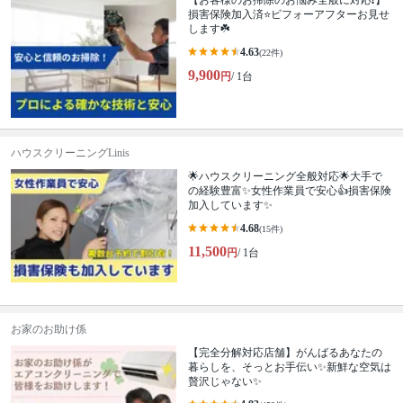
【お客様のお掃除のお悩み全般に対応❗️】
損害保険加入済⭐️ビフォーアフターお見せ
します☘️
4.63
(22件)
9,900
円
/ 1台
ハウスクリーニングLinis
🌟ハウスクリーニング全般対応🌟大手で
の経験豊富✨女性作業員で安心👍損害保険
加入しています✨
4.68
(15件)
11,500
円
/ 1台
お家のお助け係
【完全分解対応店舗】がんばるあなたの
暮らしを、そっとお手伝い✨新鮮な空気は
贅沢じゃない✨