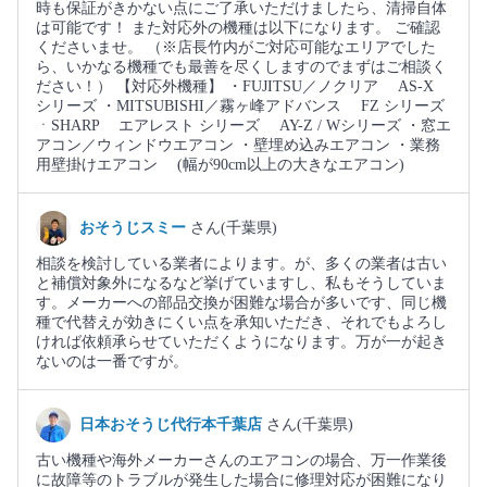
時も保証がきかない点にご了承いただけましたら、清掃自体
は可能です！ また対応外の機種は以下になります。 ご確認
くださいませ。 （※店長竹内がご対応可能なエリアでした
ら、いかなる機種でも最善を尽くしますのでまずはご相談く
ださい！） 【対応外機種】 ・FUJITSU／ノクリア AS-X
シリーズ ・MITSUBISHI／霧ヶ峰アドバンス FZ シリーズ
ㆍSHARP エアレスト シリーズ AY-Z / Wシリーズ ・窓エ
アコン／ウィンドウエアコン ・壁埋め込みエアコン ・業務
用壁掛けエアコン (幅が90cm以上の大きなエアコン)
おそうじスミー
さん(千葉県)
相談を検討している業者によります。が、多くの業者は古い
と補償対象外になるなど挙げていますし、私もそうしていま
す。メーカーへの部品交換が困難な場合が多いです、同じ機
種で代替えが効きにくい点を承知いただき、それでもよろし
ければ依頼承らせていただくようになります。万が一が起き
ないのは一番ですが。
日本おそうじ代行本千葉店
さん(千葉県)
古い機種や海外メーカーさんのエアコンの場合、万一作業後
に故障等のトラブルが発生した場合に修理対応が困難になり