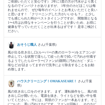
ご依頼いただくと安心です） 2年に1度の方が汚水がより黒く
なるのでインパクトがありますが、 1年分のカビほこりは侮
れませんので、 ぜひ毎年のイベントとお考えいただくと良い
と思います！ 「クリーニングした方がいいかも？」 と少し
でも感じられた時がベストタイミングですが、 閑散期となる
1〜4月はお得なキャンペーンを行うことが多いため、お得に
健康を守っていただくことが出来るはずです！ 是非ご検討く
ださい。
おそうじ職人
さん(千葉県)
風が出る吹き出し口(ルーパーの奥のローラー)をエアコンが
停止している状態で濡らして絞った布で拭いて汚れが付着す
るようでしたらローラー(ファン)の隙間に汚れ(カビ・ダニ・
埃など)が詰まってますので洗浄により除去することをお勧
め致します。
ハウスクリーニング！OMAKASEARE！
さん(千葉
県)
風の吹き出し口をのぞきます。 まず、運転操作をし、風の吹
き出し口が開いたら、電源を抜き、ライトなどを使い中を覗
いてください。 中には、筒状のファンが一本あります。そこ
についた、黒い汚れはカビです。ファンが回転し、そのカビ