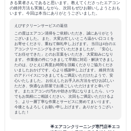
きる業者さんであると思います。教えてくださったエアコン
の維持方法も実施しながら、次回もぜひお願いしようとおも
います。今回は本当にありがとうございました。
えびすクリーンサービスの返信
この度はエアコン清掃をご依頼いただき、誠にありがとう
ございました。 また、大変お忙しいところ温かい口コミを
お寄せくださり、重ねて御礼申し上げます。 当日は4台のエ
アコンクリーニングをさせていただきましたが、「安心し
てお任せできた」とのお言葉をいただき、大変励みになり
ます。 作業後の件につきまして早期に対応・解決できまし
たのは、ひとえに再度お時間を頂戴くださりご協力くださ
いましたおかげです、心より感謝申し上げます。 維持方法
のアドバイスにつきましてもご満足いただけたようで、安
心いたしました。 お伝えしたお手入れ方法をぜひお試しい
ただき、快適なお部屋でお過ごしいただけますと幸いで
す。 またエアコンの汚れや効きが気になりましたら、いつ
でもお気軽にご相談ください。 次回もご満足いただけるよ
う、より一層丁寧な作業とサービスに努めてまいります。
今後ともよろしくお願い申し上げます。ありがとうござい
ました！
🌟エアコンクリーニング専門店🌟エコ