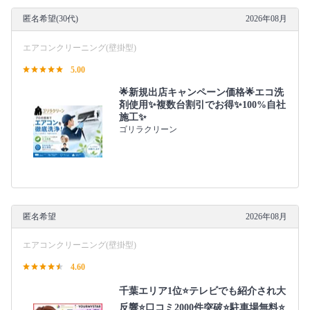
匿名希望(30代)
2026年08月
エアコンクリーニング(壁掛型)
5.00
🌟新規出店キャンペーン価格🌟エコ洗
剤使用✨複数台割引でお得✨100%自社
施工✨
ゴリラクリーン
匿名希望
2026年08月
エアコンクリーニング(壁掛型)
4.60
千葉エリア1位⭐テレビでも紹介され大
反響⭐️口コミ2000件突破⭐️駐車場無料⭐