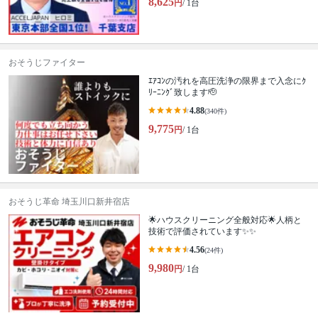
8,625
円
/ 1台
おそうじファイター
ｴｱｺﾝの汚れを高圧洗浄の限界まで入念にｸ
ﾘｰﾆﾝｸﾞ致します🫡
4.88
(340件)
9,775
円
/ 1台
おそうじ革命 埼玉川口新井宿店
🌟ハウスクリーニング全般対応🌟人柄と
技術で評価されています✨✨
4.56
(24件)
9,980
円
/ 1台