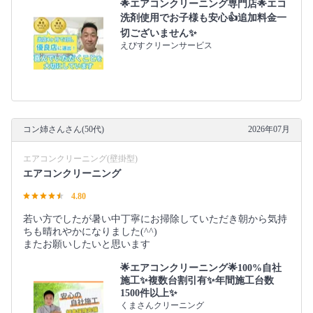
🌟エアコンクリーニング専門店🌟エコ
洗剤使用でお子様も安心👍追加料金一
切ございません✨
えびすクリーンサービス
コン姉さんさん(50代)
2026年07月
エアコンクリーニング(壁掛型)
エアコンクリーニング
4.80
若い方でしたが暑い中丁寧にお掃除していただき朝から気持
ちも晴れやかになりました(^^)
またお願いしたいと思います
🌟エアコンクリーニング🌟100%自社
施工✨複数台割引有✨年間施工台数
1500件以上✨
くまさんクリーニング