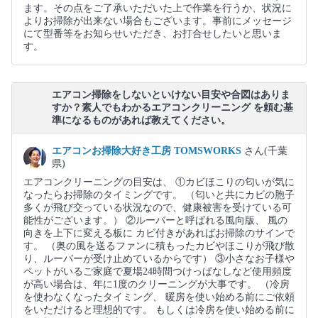
ます。その点をご了承いただいた上で作業を行うか、状況に
よりお掃除が出来ない場合もございます。事前にメッセージ
にて型番等をお知らせいただき、お打合せしたいと思いま
す。
エアコン掃除をしないといけない目安や合図はありま
すか？素人でもわかるエアコンクリーニング を頼む基
準になるものがあれば教えてください。
エアコンお掃除大好き工房 TOMSWORKS
さん(千葉
県)
エアコンクリーニングの目安は、 ①カビほこりの匂いが気に
なったらお掃除のタイミングです。 （匂いと共にカビの胞子
多くが飛び交っている状況なので、健康被害を受けている可
能性がございます。） ②ルーバーと呼ばれる風向版、 風の
向きを上下に変える板に カビ付きがあればお掃除のサインで
す。 （奥の風を送るファンに積もったカビやほこりが飛び散
り、ルーバーが受け止めているからです） ③小さなお子様や
ペットがいるご家庭で夏場24時間つけっぱなしなど使用頻度
が高い場合は、年に1度のクリーニングが大事です。 （冷房
を使わなくなったタイミング、 暖房を使い始める前にご依頼
をいただけると理想的です。 もしくは冷房を使い始める前に