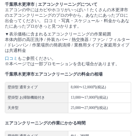
千葉県木更津市 | エアコンクリーニングについて
エアコンの中にはカビやホコリがいっぱい！たくさんの木更津市
のエアコンクリーニングのプロの中から、あなたにあったプロに
出会ってください。 口コミ・写真・スケジュール・料金からあな
たにあったプロがきっと見つかります。
▼表示価格に含まれるエアコンクリーニングの作業範囲
本体内部の高圧洗浄 / 外装カバー / 熱交換器 / ファン / フィルター
/ ドレンパン / 作業場所の簡易清掃 / 業務用タイプと家庭用タイプ
は共通料金
口コミ
もご参照ください。
※本ページでは一部プロモーションを含む場合があります。
千葉県木更津市エアコンクリーニングの料金の相場
壁掛型 通常タイプ
8,000〜12,000円(税込)
壁掛型 お掃除機能付き
13,000〜17,000円(税込)
天井型
25,000〜27,000円(税込)
エアコンクリーニングの作業にかかる時間
壁掛型 通常タイプ
約1～2時間