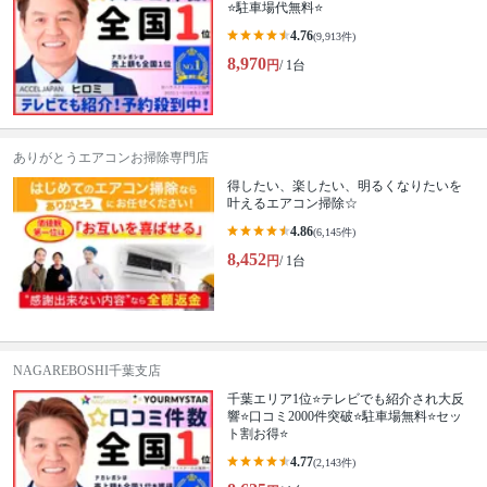
⭐駐車場代無料⭐
4.76
(9,913件)
8,970
円
/ 1台
ありがとうエアコンお掃除専門店
得したい、楽したい、明るくなりたいを
叶えるエアコン掃除☆
4.86
(6,145件)
8,452
円
/ 1台
NAGAREBOSHI千葉支店
千葉エリア1位⭐テレビでも紹介され大反
響⭐️口コミ2000件突破⭐️駐車場無料⭐セッ
ト割お得⭐
4.77
(2,143件)