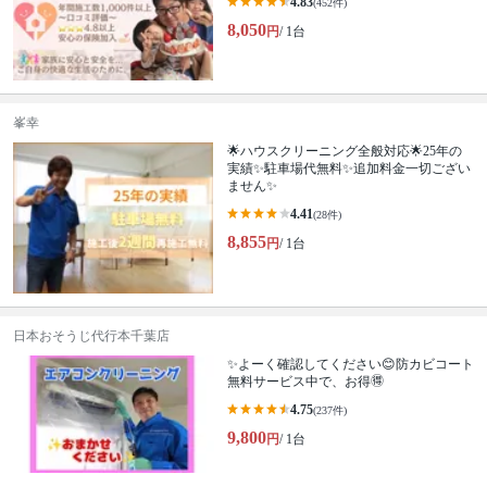
4.83
(452件)
8,050
円
/ 1台
峯幸
🌟ハウスクリーニング全般対応🌟25年の
実績✨駐車場代無料✨追加料金一切ござい
ません✨
4.41
(28件)
8,855
円
/ 1台
日本おそうじ代行本千葉店
✨よーく確認してください😊防カビコート
無料サービス中で、お得🉐
4.75
(237件)
9,800
円
/ 1台