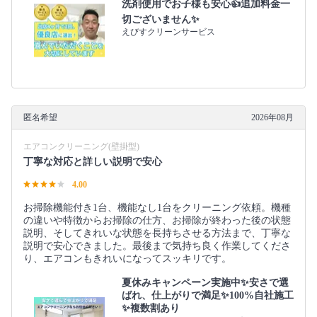
洗剤使用でお子様も安心👍追加料金一
切ございません✨
えびすクリーンサービス
匿名希望
2026年08月
エアコンクリーニング(壁掛型)
丁寧な対応と詳しい説明で安心
4.00
お掃除機能付き1台、機能なし1台をクリーニング依頼。機種
の違いや特徴からお掃除の仕方、お掃除が終わった後の状態
説明、そしてきれいな状態を長持ちさせる方法まで、丁寧な
説明で安心できました。最後まで気持ち良く作業してくださ
り、エアコンもきれいになってスッキリです。
夏休みキャンペーン実施中✨安さで選
ばれ、仕上がりで満足✨100%自社施工
✨複数割あり