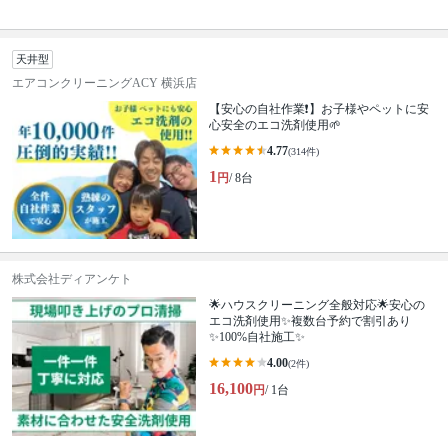
天井型
エアコンクリーニングACY 横浜店
【安心の自社作業❗️】お子様やペットに安
心安全のエコ洗剤使用🌱
4.77
(314件)
1
円
/ 8台
株式会社ディアンケト
🌟ハウスクリーニング全般対応🌟安心の
エコ洗剤使用✨複数台予約で割引あり
✨100%自社施工✨
4.00
(2件)
16,100
円
/ 1台