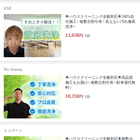
KSR
🌟ハウスクリーニング全般対応🌟100%自
社施工✨複数台割引有✨見えない汚れ徹底
洗浄✨
12,650
円
/ 1台
My cleaning
🌟ハウスクリーニング全般対応🌟高品質
施工をお届け✨複数台割引有✨駐車場代無
料✨
10,350
円
/ 1台
エコマート
🌟ハウスクリーニング全般対応🌟複数台