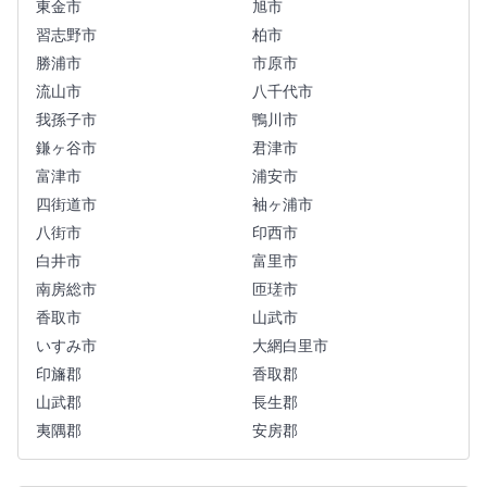
東金市
旭市
習志野市
柏市
勝浦市
市原市
流山市
八千代市
我孫子市
鴨川市
鎌ヶ谷市
君津市
富津市
浦安市
四街道市
袖ヶ浦市
八街市
印西市
白井市
富里市
南房総市
匝瑳市
香取市
山武市
いすみ市
大網白里市
印旛郡
香取郡
山武郡
長生郡
夷隅郡
安房郡