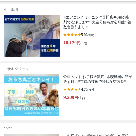
和・風掃
⭐️エアコンクリーニング専門店🌟3種の薬
剤で洗浄します✨完全分解も対応可能✨複
数台割引あり✨
5.00
(3件)
10,120
円
/ 1台
ミサキクリーン
🐶🐱ペット お子様大歓迎‼️非喫煙者の私が
必ず対応‼️プロの技術で綺麗な空気を‼️
4.75
(71件)
9,200
円
/ 1台
Spirit