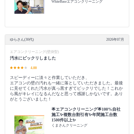
WhiteBaseエアコンクリーニング
ゆらさん(30代)
2026年07月
エアコンクリーニング(壁掛型)
汚水にビックリしました
4.00
スピーディーに淡々と作業していただき、
エアコンの壁の汚れも一緒に落としていただきました。最後
に見せてくれた汚水が真っ黒すぎてビックリでした！これか
ら風がキレイになるんだなと思って感謝しかないです。あり
がとうございました！
🌟エアコンクリーニング🌟100%自社
施工✨複数台割引有✨年間施工台数
1500件以上✨
くまさんクリーニング