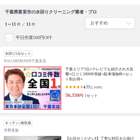
千葉県富里市の水回りクリーニング業者・プロ
1～11
11
件 ／
件
平日作業500円OFF
水回り5点セット
NAGAREBOSHI千葉支店
千葉エリア1位⭐テレビでも紹介され大反
響⭐️口コミ2000件突破⭐️駐車場無料⭐セッ
ト割お得⭐
4.77
(2,143件)
56,350
円
/ 1セット
キッチン×換気扇
市野美装
【お任せください❗️】丁寧な対応を心掛け