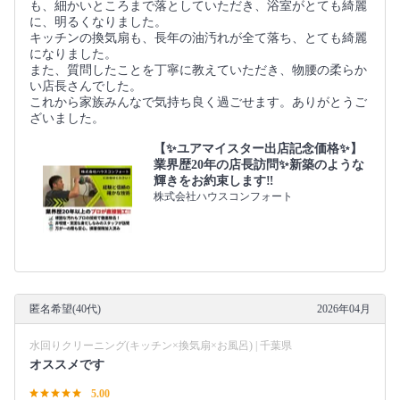
も、細かいところまで落としていただき、浴室がとても綺麗
に、明るくなりました。
キッチンの換気扇も、長年の油汚れが全て落ち、とても綺麗
になりました。
また、質問したことを丁寧に教えていただき、物腰の柔らか
い店長さんでした。
これから家族みんなで気持ち良く過ごせます。ありがとうご
ざいました。
【✨ユアマイスター出店記念価格✨】
業界歴20年の店長訪問✨新築のような
輝きをお約束します‼️
株式会社ハウスコンフォート
匿名希望(40代)
2026年04月
水回りクリーニング(キッチン×換気扇×お風呂) | 千葉県
オススメです
5.00