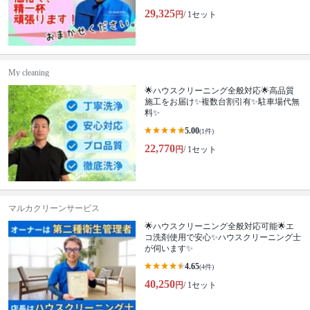
29,325
円
/ 1セット
My cleaning
🌟ハウスクリーニング全般対応🌟高品質
施工をお届け✨複数台割引有✨駐車場代無
料✨
5.00
(1件)
22,770
円
/ 1セット
マルカクリーンサービス
🌟ハウスクリーニング全般対応可能🌟エ
コ洗剤使用で安心✨ハウスクリーニング士
が伺います✨
4.65
(4件)
40,250
円
/ 1セット