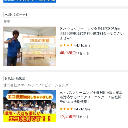
水回り3点セット
峯幸
🌟ハウスクリーニング全般対応🌟25年の
実績✨駐車場代無料✨追加料金一切ござい
ません✨
4.41
(28件)
40,020
円
/ 1セット
お風呂×換気扇
株式会社スマイルライフナビゲーションズ
⭐ハウスクリーニング全般対応⭐法人施工
も対応するプロクリーニング！！自社開
発のエコ洗剤使用！
4.21
(25件)
17,250
円
/ 1セット