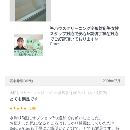
🌟ハウスクリーニング全般対応🌟女性
スタッフ対応で安心✨親切丁寧な対応
でご好評頂いております✨
Glitter
匿名希望(40代)
2026年07月
水回りクリーニング(キッチン×換気扇×お風呂×トイレ×洗面所)
とても満足です
5.00
水周り5点にオプション3つ追加でお願いしました。
お伝えした気になるところはしっかり綺麗にしていただき、
Before Afterも丁寧にご説明いただけて、とても満足です。時