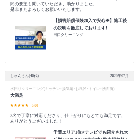
間の要望も聞いていただき、助かりました。
是非またよろしくお願いいたします。
【損害賠償保険加入で安心☘️】施工後
の説明を徹底しております❗️
田口クリーニング
しゅんさん(40代)
2026年07月
水回りクリーニング(キッチン×換気扇×お風呂×トイレ×洗面所)
大満足
5.00
2名で丁寧に対応くださり、仕上がりにもとても満足です。
ありがとうございました！
千葉エリア1位⭐テレビでも紹介され大