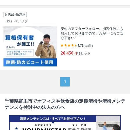
お風呂×換気扇
（株）ベアリブ
安心のアフターフォロー。損害保険にも
加入しておりますので、万が一にもご安
心下さい!
4.71
(108件)
26,450
円
/ 1セット
1
千葉県富里市でオフィスや飲食店の定期清掃や清掃メンテ
ナンスを検討中の法人の方へ