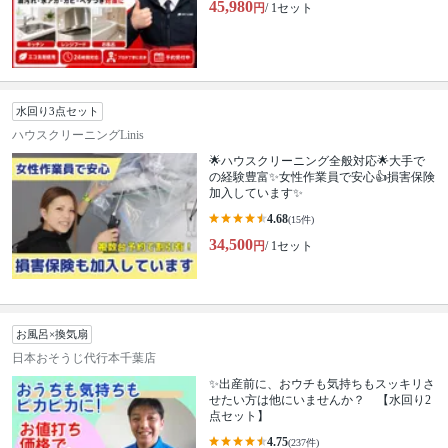
45,980
円
/ 1セット
水回り3点セット
ハウスクリーニングLinis
🌟ハウスクリーニング全般対応🌟大手で
の経験豊富✨女性作業員で安心👍損害保険
加入しています✨
4.68
(15件)
34,500
円
/ 1セット
お風呂×換気扇
日本おそうじ代行本千葉店
✨出産前に、おウチも気持ちもスッキリさ
せたい方は他にいませんか？ 【水回り2
点セット】
4.75
(237件)