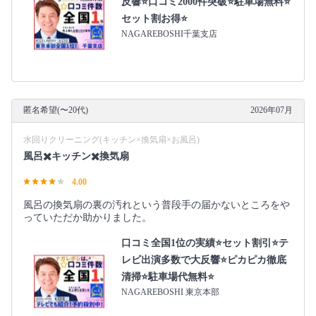
反響⭐️口コミ2000件突破⭐️駐車場無料⭐
セット割お得⭐
NAGAREBOSHI千葉支店
匿名希望(〜20代)
2026年07月
水回りクリーニング(キッチン×換気扇×お風呂)
風呂✖️キッチン✖️換気扇
4.00
風呂の換気扇の裏の汚れという普段手の届かないところをや
っていただか助かりました。
口コミ全国1位の実績⭐セット割引⭐テ
レビ出演多数で大反響⭐ピカピカ徹底
清掃⭐駐車場代無料⭐
NAGAREBOSHI 東京本部