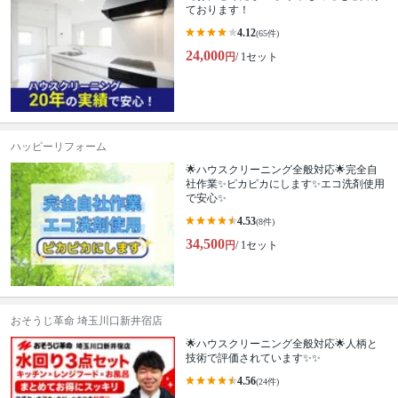
ております！
4.12
(65件)
24,000
円
/ 1セット
ハッピーリフォーム
🌟ハウスクリーニング全般対応🌟完全自
社作業✨️ピカピカにします✨️エコ洗剤使用
で安心✨
4.53
(8件)
34,500
円
/ 1セット
おそうじ革命 埼玉川口新井宿店
🌟ハウスクリーニング全般対応🌟人柄と
技術で評価されています✨✨
4.56
(24件)