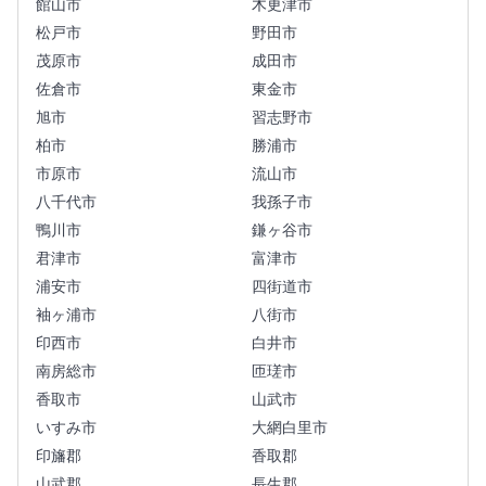
館山市
木更津市
松戸市
野田市
茂原市
成田市
佐倉市
東金市
旭市
習志野市
柏市
勝浦市
市原市
流山市
八千代市
我孫子市
鴨川市
鎌ヶ谷市
君津市
富津市
浦安市
四街道市
袖ヶ浦市
八街市
印西市
白井市
南房総市
匝瑳市
香取市
山武市
いすみ市
大網白里市
印旛郡
香取郡
山武郡
長生郡