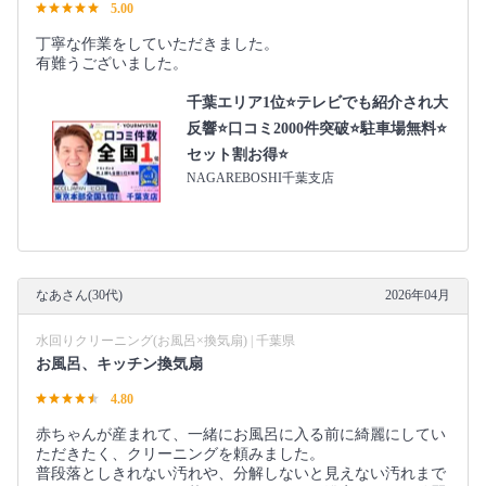
5.00
丁寧な作業をしていただきました。
有難うございました。
千葉エリア1位⭐テレビでも紹介され大
反響⭐️口コミ2000件突破⭐️駐車場無料⭐
セット割お得⭐
NAGAREBOSHI千葉支店
なあさん(30代)
2026年04月
水回りクリーニング(お風呂×換気扇) | 千葉県
お風呂、キッチン換気扇
4.80
赤ちゃんが産まれて、一緒にお風呂に入る前に綺麗にしてい
ただきたく、クリーニングを頼みました。
普段落としきれない汚れや、分解しないと見えない汚れまで