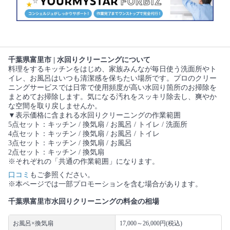
千葉県富里市 | 水回りクリーニングについて
料理をするキッチンをはじめ、家族みんなが毎日使う洗面所やト
イレ、お風呂はいつも清潔感を保ちたい場所です。プロのクリー
ニングサービスでは日常で使用頻度が高い水回り箇所のお掃除を
まとめてお掃除します。気になる汚れをスッキリ除去し、爽やか
な空間を取り戻しませんか。
▼表示価格に含まれる水回りクリーニングの作業範囲
5点セット：キッチン / 換気扇 / お風呂 / トイレ / 洗面所
4点セット：キッチン / 換気扇 / お風呂 / トイレ
3点セット：キッチン / 換気扇 / お風呂
2点セット：キッチン / 換気扇
※それぞれの「共通の作業範囲」になります。
口コミ
もご参照ください。
※本ページでは一部プロモーションを含む場合があります。
千葉県富里市水回りクリーニングの料金の相場
お風呂×換気扇
17,000～26,000円(税込)