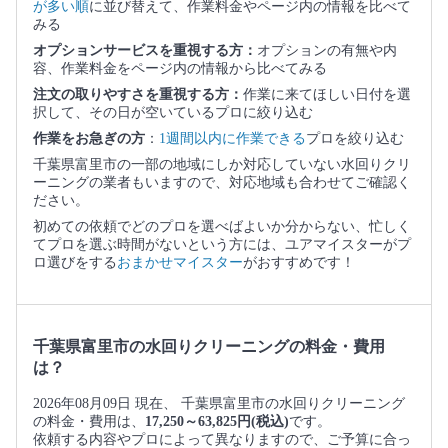
が多い順
に並び替えて、作業料金やページ内の情報を比べて
みる
オプションサービスを重視する方：
オプションの有無や内
容、作業料金をページ内の情報から比べてみる
注文の取りやすさを重視する方：
作業に来てほしい日付を選
択して、その日が空いているプロに絞り込む
作業をお急ぎの方
：
1週間以内に作業できる
プロを絞り込む
千葉県富里市の一部の地域にしか対応していない水回りクリ
ーニングの業者もいますので、対応地域も合わせてご確認く
ださい。
初めての依頼でどのプロを選べばよいか分からない、忙しく
てプロを選ぶ時間がないという方には、ユアマイスターがプ
ロ選びをする
おまかせマイスター
がおすすめです！
千葉県富里市の水回りクリーニングの料金・費用
は？
2026年08月09日 現在、 千葉県富里市の水回りクリーニング
の料金・費用は、
17,250～63,825円(税込)
です。
依頼する内容やプロによって異なりますので、ご予算に合っ