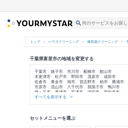
search
トップ
ハウスクリーニング
換気扇クリーニング
千葉県富里市の地域を変更する
千葉市
銚子市
市川市
船橋市
館山市
木更津市
松戸市
野田市
茂原市
成田市
佐倉市
東金市
旭市
習志野市
柏市
勝浦市
市原市
流山市
八千代市
我孫子市
鴨川市
鎌ヶ谷市
君津市
富津市
浦安市
四街道市
すべてを表示する
袖ヶ浦市
八街市
印西市
白井市
南房総市
匝瑳市
香取市
山武市
いすみ市
大網白里市
印旛郡
香取郡
山武郡
長生郡
夷隅郡
安房郡
セットメニューを選ぶ