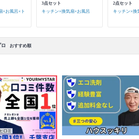
口コミ
もご参照ください。
3点セット
2点セット
※本ページでは一部プロモーションを含む場合があ
扇×お風呂×ト
キッチン×換気扇×お風呂
キッチン×換
ります。
プロ
おすすめ順