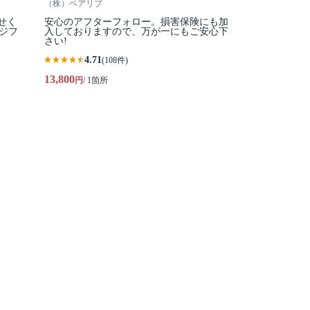
（株）ベアリブ
せく
安心のアフターフォロー。損害保険にも加
ジフ
入しておりますので、万が一にもご安心下
さい!
4.71
(108件)
13,800
円
/ 1箇所