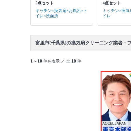
5点セット
4点セット
キッチン×換気扇×お風呂×ト
キッチン×換気
イレ×洗面所
イレ
富里市(千葉県)の換気扇クリーニング業者・
1～10
10
件を表示 ／ 全
件