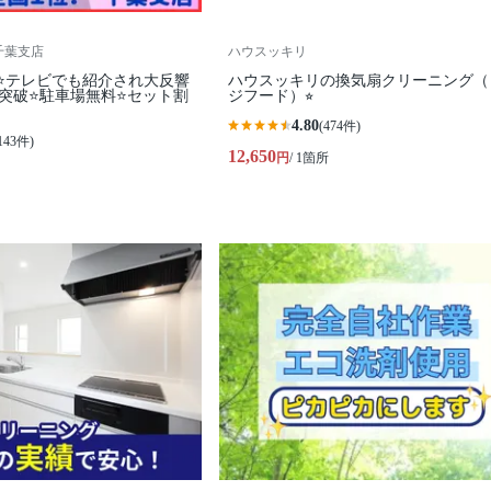
I千葉支店
ハウスッキリ
⭐テレビでも紹介され大反響
ハウスッキリの換気扇クリーニング（
0件突破⭐️駐車場無料⭐セット割
ジフード）⭐︎
4.80
(474件)
143件)
12,650
円
/ 1箇所