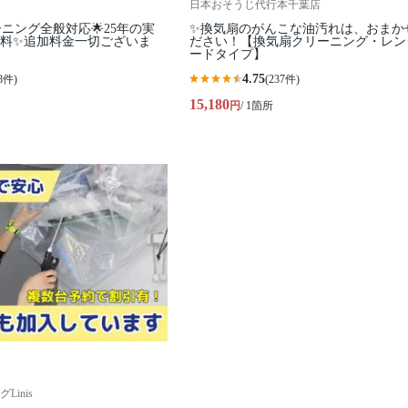
日本おそうじ代行本千葉店
ーニング全般対応🌟25年の実
✨換気扇のがんこな油汚れは、おまか
無料✨追加料金一切ございま
ださい！【換気扇クリーニング・レン
ードタイプ】
4.75
8件)
(237件)
15,180
円
/ 1箇所
inis