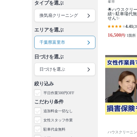
峯幸
タイプを選ぶ
🌟ハウスクリ
績✨駐車場代
換気扇クリーニング
せん✨
4.41
(2
エリアを選ぶ
16,500
円
/ 1箇所
千葉県富里市
日づけを選ぶ
日づけを選ぶ
絞り込み
平日作業500円OFF
こだわり条件
追加料金一切なし
女性スタッフ作業
駐車代金無料
ハウスクリーニングL