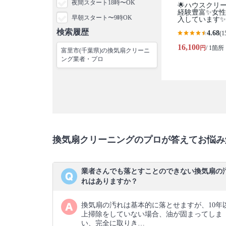
夜間スタート18時〜OK
🌟ハウスクリ
経験豊富✨女性
早朝スタート〜9時OK
入しています✨
検索履歴
4.68
(1
16,100
円
/ 1箇所
富里市(千葉県)の換気扇クリーニ
ング業者・プロ
換気扇クリーニングのプロが答えてお悩み
業者さんでも落とすことのできない換気扇の
れはありますか？
換気扇の汚れは基本的に落とせますが、10年
上掃除をしていない場合、油が固まってしま
い、完全に取りき…