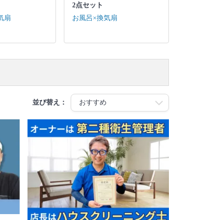
2点セット
気扇
お風呂×換気扇
並び替え：