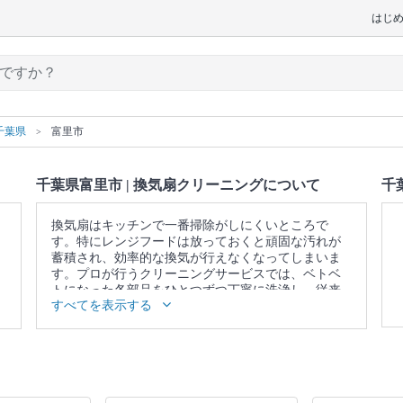
はじ
千葉県
富里市
千葉県富里市 | 換気扇クリーニングについて
千
換気扇はキッチンで一番掃除がしにくいところで
す。特にレンジフードは放っておくと頑固な汚れが
蓄積され、効率的な換気が行えなくなってしまいま
す。プロが行うクリーニングサービスでは、ベトベ
トになった各部品をひとつずつ丁寧に洗浄し、従来
すべてを表示する
の換気力を取り戻します。
▼表示価格に含まれる換気扇クリーニングの作業範
囲
カバー / 本体内部 / ファン / プロペラ / フィルター /
レンジフード / 作業場所の簡易清掃