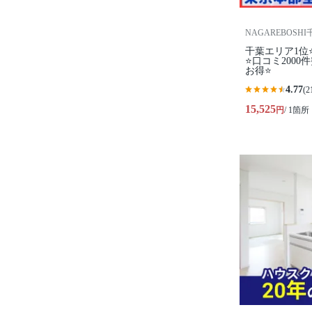
NAGAREBOSH
千葉エリア1位
⭐️口コミ200
お得⭐
4.77
(2
15,525
円
/ 1箇所