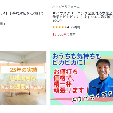
ハッピーリフォーム
い❗️】丁寧な対応を心掛けて
🌟ハウスクリーニング全般対応🌟完
作業✨️ピカピカにします✨️エコ洗剤使
安心✨
5件)
4.53
(8件)
13,800
円
/ 1箇所