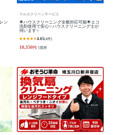
マルカクリーンサービス
レン
🌟ハウスクリーニング全般対応可能🌟エコ
洗剤使用で安心✨ハウスクリーニング士が
伺います✨
4.65
(4件)
10,350
円
/ 1箇所