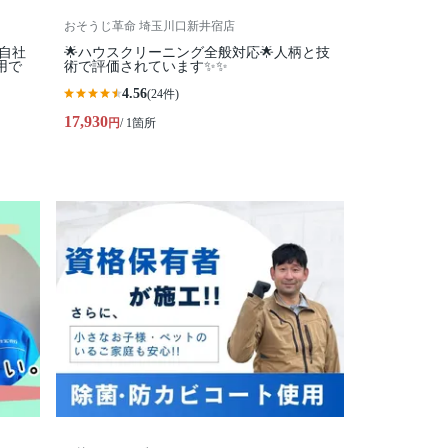
おそうじ革命 埼玉川口新井宿店
全自社
🌟ハウスクリーニング全般対応🌟人柄と技
用で
術で評価されています✨✨
4.56
(24件)
17,930
円
/ 1箇所