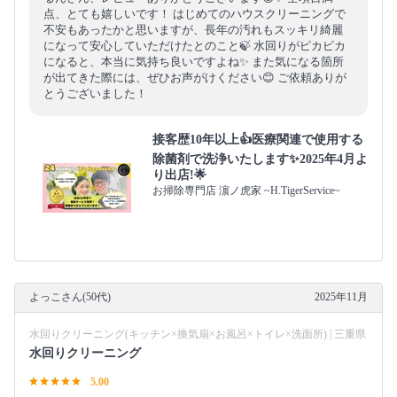
点、とても嬉しいです！ はじめてのハウスクリーニングで
不安もあったかと思いますが、長年の汚れもスッキリ綺麗
になって安心していただけたとのこと🍃 水回りがピカピカ
になると、本当に気持ち良いですよね✨ また気になる箇所
が出てきた際には、ぜひお声がけください😊 ご依頼ありが
とうございました！
接客歴10年以上👍医療関連で使用する
除菌剤で洗浄いたします✨2025年4月よ
り出店!🌟
お掃除専門店 濵ノ虎家 ~H.TigerService~
よっこさん(50代)
2025年11月
水回りクリーニング(キッチン×換気扇×お風呂×トイレ×洗面所) | 三重県
水回りクリーニング
5.00