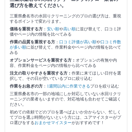
選び方を教えてください。
三重県桑名市の水回りクリーニングのプロの選び方は、重視
するポイントで変わります。
価格を重視する方
：
安い順
や
高い順
に並び替えて、口コミ評
価やページ内の情報を比べてみる
作業の品質を重視する方
：
口コミ評価が高い順
や
口コミ件数
が多い順
に並び替えて、作業料金やページ内の情報を比べて
みる
オプションサービスを重視する方：
オプションの有無や内
容、作業料金をページ内の情報から比べてみる
注文の取りやすさを重視する方：
作業に来てほしい日付を選
択して、その日が空いているプロに絞り込む
作業をお急ぎの方
：
1週間以内に作業できる
プロを絞り込む
三重県桑名市の一部の地域にしか対応していない水回りクリ
ーニングの業者もいますので、対応地域も合わせてご確認く
ださい。
初めての依頼でどのプロを選べばよいか分からない、忙しく
てプロを選ぶ時間がないという方には、ユアマイスターがプ
ロ選びをする
おまかせマイスター
がおすすめです！