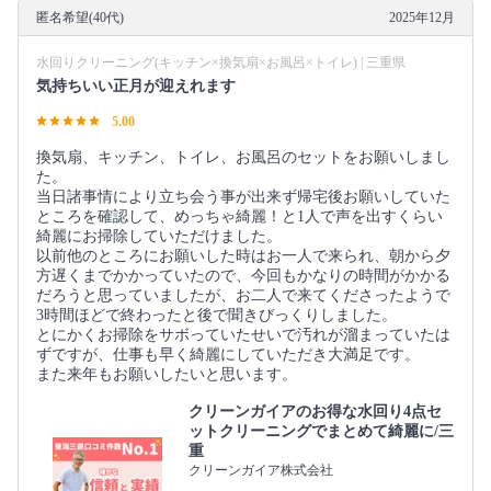
匿名希望(40代)
2025年12月
水回りクリーニング(キッチン×換気扇×お風呂×トイレ) | 三重県
気持ちいい正月が迎えれます
5.00
換気扇、キッチン、トイレ、お風呂のセットをお願いしまし
た。
当日諸事情により立ち会う事が出来ず帰宅後お願いしていた
ところを確認して、めっちゃ綺麗！と1人で声を出すくらい
綺麗にお掃除していただけました。
以前他のところにお願いした時はお一人で来られ、朝から夕
方遅くまでかかっていたので、今回もかなりの時間がかかる
だろうと思っていましたが、お二人で来てくださったようで
3時間ほどで終わったと後で聞きびっくりしました。
とにかくお掃除をサボっていたせいで汚れが溜まっていたは
ずですが、仕事も早く綺麗にしていただき大満足です。
また来年もお願いしたいと思います。
クリーンガイアのお得な水回り4点セ
ットクリーニングでまとめて綺麗に/三
重
クリーンガイア株式会社