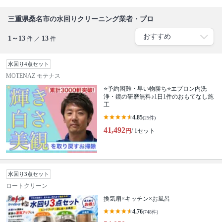
三重県桑名市の水回りクリーニング業者・プロ
1～13
13
件 ／
件
水回り4点セット
MOTENAZ モテナス
⭐️予約困難・早い物勝ち⭐️エプロン内洗
浄・鏡の研磨無料♪1日1件のおもてなし施
工
4.85
(25件)
41,492
円
/ 1セット
水回り3点セット
ロートクリーン
換気扇×キッチン×お風呂
4.76
(748件)