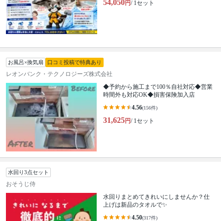
54,050
円
/ 1セット
お風呂×換気扇
口コミ投稿で特典あり
レオンバンク・テクノロジーズ株式会社
◆予約から施工まで100％自社対応◆営業
時間外も対応OK◆損害保険加入店
4.56
(156件)
31,625
円
/ 1セット
水回り3点セット
おそうじ侍
水回りまとめてきれいにしませんか？仕
上げは新品のタオルで✨
4.50
(317件)