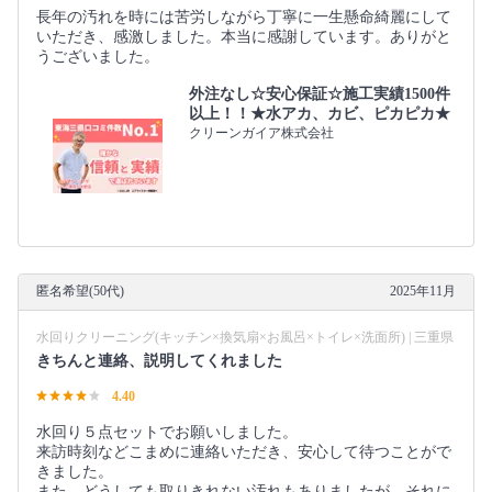
長年の汚れを時には苦労しながら丁寧に一生懸命綺麗にして
いただき、感激しました。本当に感謝しています。ありがと
うございました。
外注なし☆安心保証☆施工実績1500件
以上！！★水アカ、カビ、ピカピカ★
クリーンガイア株式会社
匿名希望(50代)
2025年11月
水回りクリーニング(キッチン×換気扇×お風呂×トイレ×洗面所) | 三重県
きちんと連絡、説明してくれました
4.40
水回り５点セットでお願いしました。
来訪時刻などこまめに連絡いただき、安心して待つことがで
きました。
また、どうしても取りきれない汚れもありましたが、それに