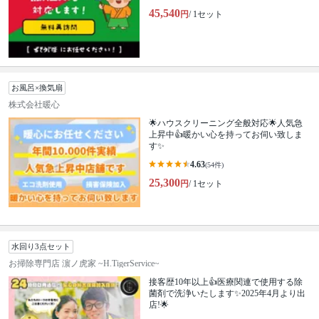
45,540
円
/ 1セット
お風呂×換気扇
株式会社暖心
🌟ハウスクリーニング全般対応🌟人気急
上昇中👍暖かい心を持ってお伺い致しま
す✨
4.63
(54件)
25,300
円
/ 1セット
水回り3点セット
お掃除専門店 濵ノ虎家 ~H.TigerService~
接客歴10年以上👍医療関連で使用する除
菌剤で洗浄いたします✨2025年4月より出
店!🌟