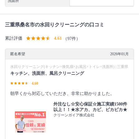
洗面所
三重県桑名市の水回りクリーニングの口コミ
累計評価
4.61
（97件）
匿名希望
2026年01月
水回りクリーニング(キッチン×換気扇×お風呂×トイレ×洗面所) | 三重県
キッチン、洗面所、風呂クリーニング
4.60
朝早くから対応していただき、非常に助かりました。
外注なし☆安心保証☆施工実績1500件
以上！！★水アカ、カビ、ピカピカ★
クリーンガイア株式会社