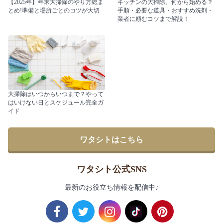
【2025年】年末大掃除のやり方総ま
キッチンの大掃除、何から始める？
とめ!準備と場所ごとのコツが大切
手順・必要な道具・おすすめ洗剤・
業者に頼むコツまで解説！
大掃除はいつからいつまで？やって
はいけない日とスケジュール完全ガ
イド
ワタシトはこちら
ワタシト公式SNS
最新のお役立ち情報を配信中♪