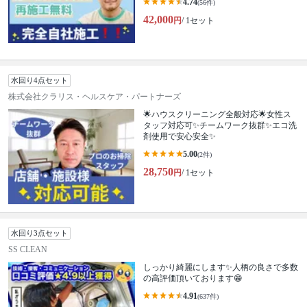
4.74
(56件)
42,000
円
/ 1セット
水回り4点セット
株式会社クラリス・ヘルスケア・パートナーズ
🌟ハウスクリーニング全般対応🌟女性ス
タッフ対応可✨チームワーク抜群✨エコ洗
剤使用で安心安全✨
5.00
(2件)
28,750
円
/ 1セット
水回り3点セット
SS CLEAN
しっかり綺麗にします✨人柄の良さで多数
の高評価頂いております😁
4.91
(637件)